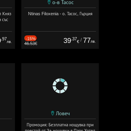
о-в Тасос
л Княз
Ntinas Filoxenia - о. Тасос, Гърция
 със
сион
.97
-15%
.37
77
9
39
/
лв.
лв.
€
46.53€
Ловеч
Промоция: Безплатна нощувка при
престой от 3+ нощувки в Парк Хотел