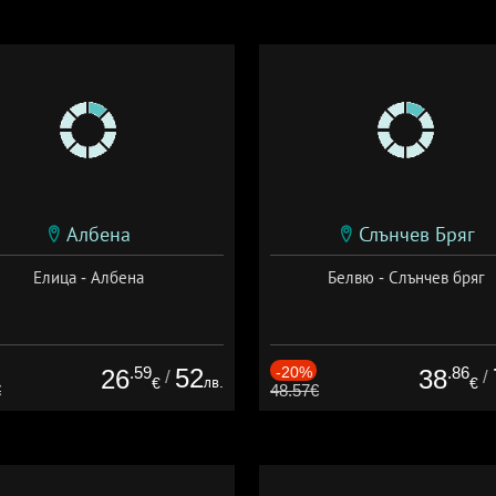
Албена
Слънчев Бряг
Елица - Албена
Белвю - Слънчев бряг
.59
52
-20%
.86
26
38
/
/
лв.
€
€
€
48.57€