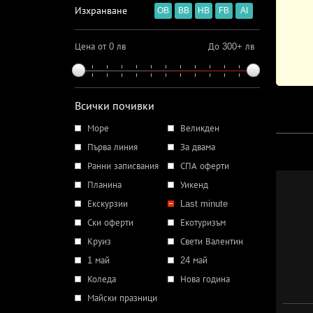
Изхранване
OB
BB
HB
FB
AI
Цена от 0 лв
До 300+ лв
Всички почивки
Море
Великден
Първа линия
За двама
Ранни записвания
СПА оферти
Планина
Уикенд
Екскурзии
Last minute
Ски оферти
Екотуризъм
Круиз
Свети Валентин
1 май
24 май
Коледа
Нова година
Майски празници