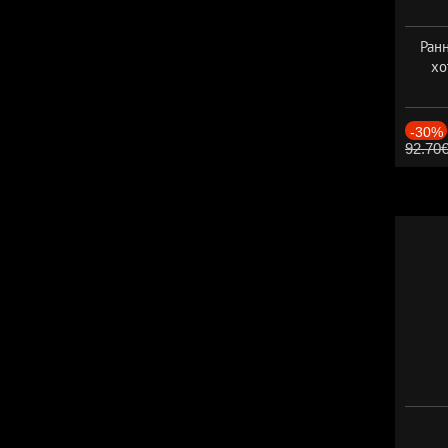
Ранн
хо
-30%
92.70