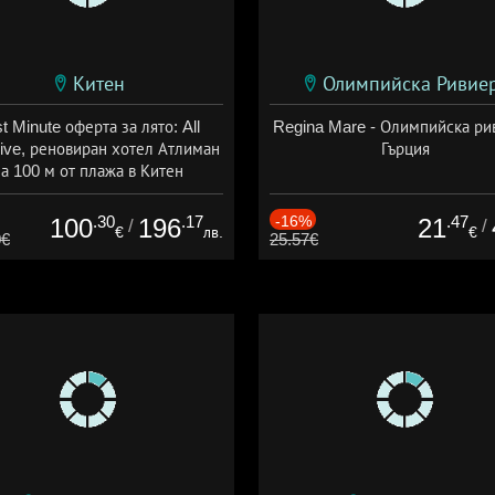
Китен
Олимпийска Ривие
t Minute оферта за лято: All
Regina Mare - Олимпийска ри
sive, реновиран хотел Атлиман
Гърция
а 100 м от плажа в Китен
а: 01.06 - 29.09 + all inclusive
.30
.17
-16%
.47
100
196
21
/
/
€
лв.
€
0€
25.57€