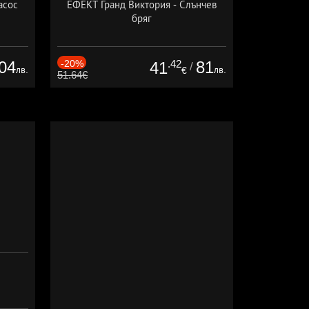
асос
ЕФЕКТ Гранд Виктория - Слънчев
бряг
04
-20%
.42
81
41
/
лв.
лв.
€
51.64€