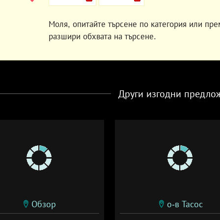
Моля, опитайте търсене по категория или пре
разшири обхвата на търсене.
Други изгодни предло
Обзор
о-в Тасос