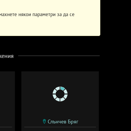
махнете някои параметри за да се
жения
Слънчев Бряг