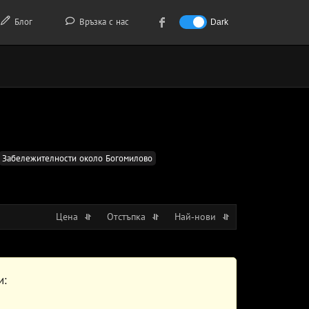
Блог
Връзка с нас
Dark
Забележителности около Богомилово
Цена
Отстъпка
Най-нови
и: