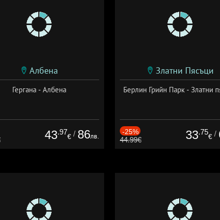
Албена
Златни Пясъци
Гергана - Албена
Берлин Грийн Парк - Златни п
.97
86
-25%
.75
43
33
/
/
лв.
€
€
€
44.99€