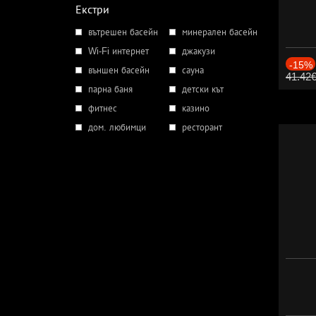
Екстри
вътрешен басейн
минерален басейн
Wi-Fi интернет
джакузи
-15%
външен басейн
сауна
41.42
парна баня
детски кът
фитнес
казино
дом. любимци
ресторант