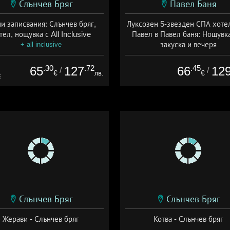
Слънчев Бряг
Павел Баня
и записвания: Слънчев бряг,
Луксозен 5-звезден СПА хоте
тел, нощувка с All Inclusive
Павел в Павел баня: Нощувка
закуска и вечеря
+ all inclusive
Дата: 17.07 - 22.12 + полупан
.30
.72
.45
65
127
66
12
/
/
€
лв.
€
€
Слънчев Бряг
Слънчев Бряг
Жерави - Слънчев бряг
Котва - Слънчев бряг