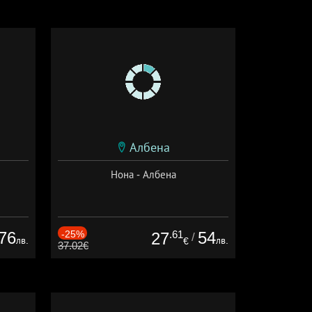
Албена
Нона - Албена
76
-25%
.61
54
27
/
лв.
лв.
€
37.02€