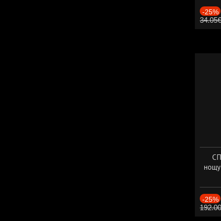
-25%
34.05
СП
нощу
Дат
-25%
192.0