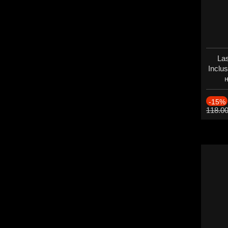
Las
Inclu
н
Дат
-15%
118.0