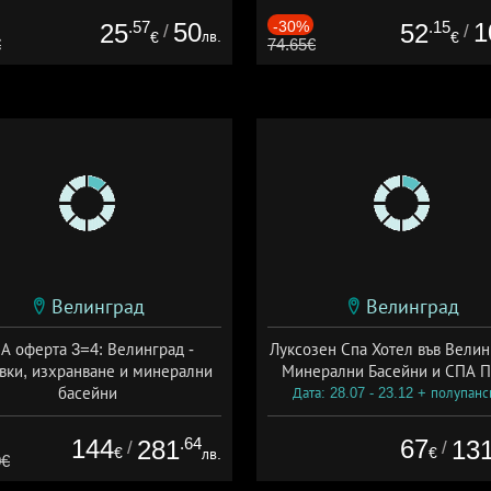
.57
50
-30%
.15
1
25
52
/
/
лв.
€
€
€
74.65€
Велинград
Велинград
А оферта 3=4: Велинград -
Луксозен Спа Хотел във Велин
вки, изхранване и минерални
Минерални Басейни и СПА П
басейни
Дата: 28.07 - 23.12 + полупан
а: 01.07 - 30.09 + полупансион
144
.64
67
281
13
/
/
€
€
лв.
0€