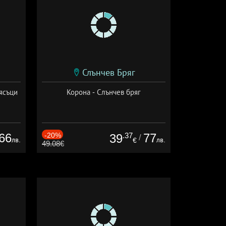
Слънчев Бряг
ясъци
Корона - Слънчев бряг
66
-20%
.37
77
39
/
лв.
лв.
€
49.08€