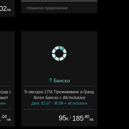
02
специално предложение
лв.
Банско
град с
5-звездно СПА Преживяване в Гранд
акет
Хотел Банско с All Inclusive
сион
Дата: 01.07 - 30.09 + all inclusive
.04
95
.80
1
185
/
€
лв.
лв.