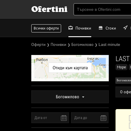
Ofertini
Почивки
Стоки
Всички оферти
Оферти
Почивки
Богомилово
Last minute
❯
❯
❯
LAST
Море
Отиди към картата
Богомило
0 офе
Богомилово