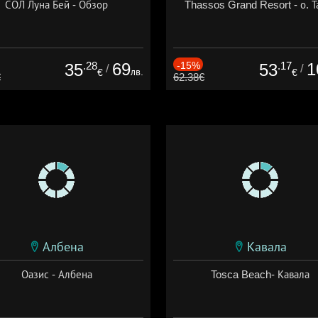
СОЛ Луна Бей - Обзор
Thassos Grand Resort - о. Т
.28
69
-15%
.17
1
35
53
/
/
лв.
€
€
€
62.38€
Албена
Кавала
Оазис - Албена
Tosca Beach- Кавала