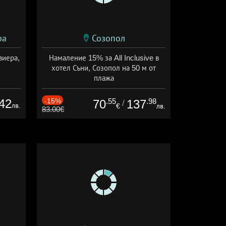
ра
Созопол
виера,
Намаление 15% за All Inclusive в
хотел Съни, Созопол на 50 м от
плажа
Дата: 30.07 - 30.09 + all inclusive
42
-15%
.55
.98
70
137
/
лв.
€
лв.
83.00€