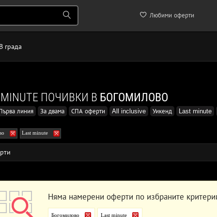
Любими оферти
В града
 MINUTE ПОЧИВКИ В
БОГОМИЛОВО
Първа линия
За двама
СПА оферти
All inclusive
Уикенд
Last minute
во
Last minute
рти
Няма намерени оферти по избраните критери
Богомилово
Last minute