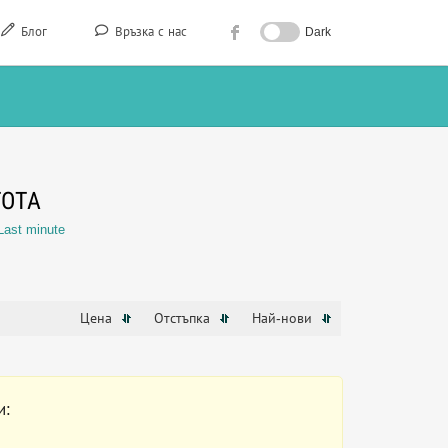
Блог
Връзка с нас
Dark
ГОТА
Last minute
Цена
Отстъпка
Най-нови
и: