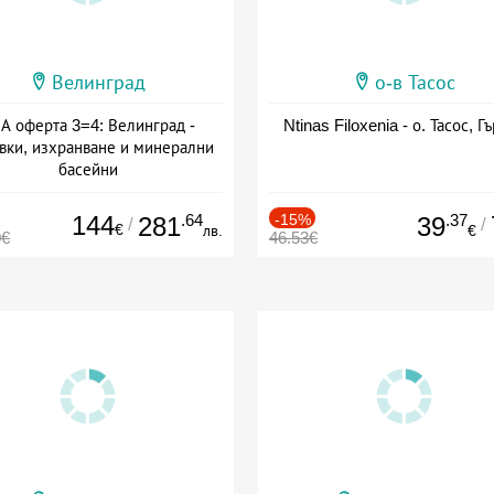
Велинград
о-в Тасос
А оферта 3=4: Велинград -
Ntinas Filoxenia - о. Тасос, Г
вки, изхранване и минерални
басейни
а: 01.07 - 30.09 + полупансион
144
.64
-15%
.37
281
39
/
/
€
лв.
€
0€
46.53€