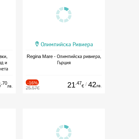
Олимпийска Ривиера
вки,
Regina Mare - Олимпийска ривиера,
яд и
Гърция
нета
сион
.70
-16%
.47
42
4
21
/
лв.
лв.
€
25.57€