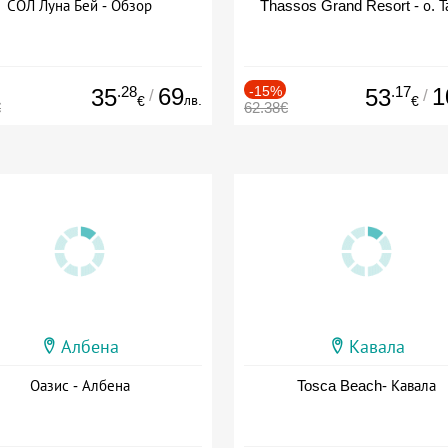
СОЛ Луна Бей - Обзор
Thassos Grand Resort - о. Т
.28
69
-15%
.17
1
35
53
/
/
лв.
€
€
€
62.38€
Албена
Кавала
Оазис - Албена
Tosca Beach- Кавала