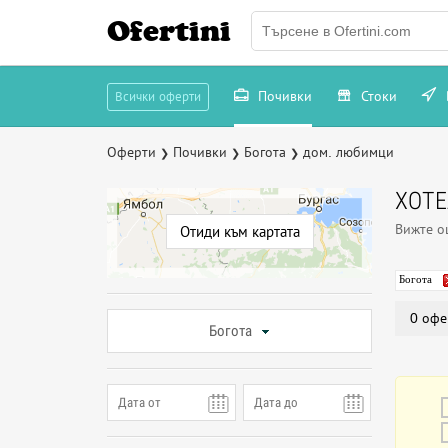
Ofertini
Почивки
Стоки
Всички оферти
Оферти
Почивки
Богота
дом. любимци
❯
❯
❯
ХОТ
Вижте 
Отиди към картата
Богота
0 офе
Богота