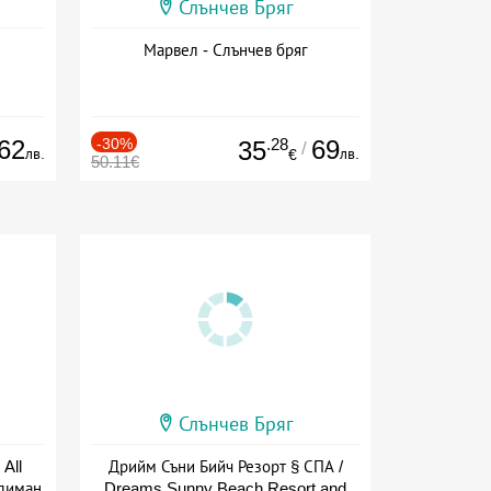
Слънчев Бряг
Марвел - Слънчев бряг
62
-30%
.28
69
35
/
лв.
лв.
€
50.11€
Слънчев Бряг
All
Дрийм Съни Бийч Резорт § СПА /
тлиман
Dreams Sunny Beach Resort and