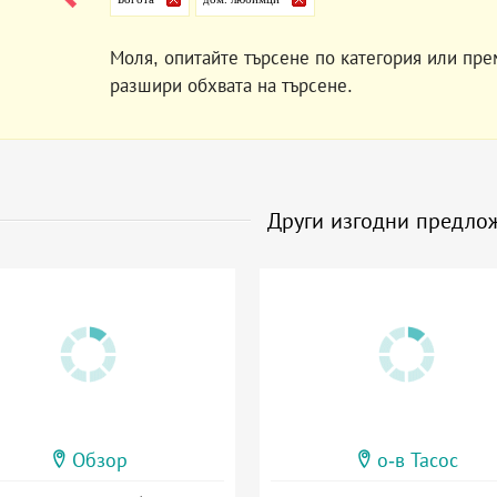
Моля, опитайте търсене по категория или пре
разшири обхвата на търсене.
Други изгодни предло
Обзор
о-в Тасос