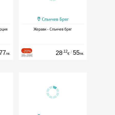
Слънчев Бряг
ърция
Жерави - Слънчев бряг
77
-20%
.12
55
28
/
лв.
лв.
€
35.28€