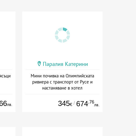
Паралия Катерини
ясъци
Мини почивка на Олимпийската
ривиера с транспорт от Русе и
настаняване в хотел
Дата: 18.09 - 23.09 + закуска
66
345
.76
674
/
лв.
€
лв.