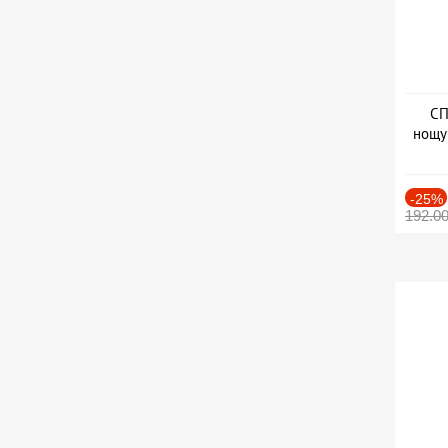
СП
нощу
Дат
-25%
192.0