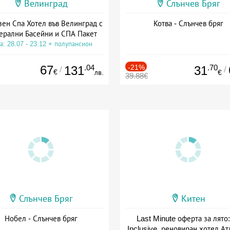
Велинград
Слънчев Бряг
зен Спа Хотел във Велинград с
Котва - Слънчев бряг
ерални Басейни и СПА Пакет
а: 28.07 - 23.12 + полупансион
67
.04
-21%
.70
131
31
/
/
€
лв.
€
39.88€
Слънчев Бряг
Китен
Нобел - Слънчев бряг
Last Minute оферта за лято: 
Inclusive, реновиран хотел А