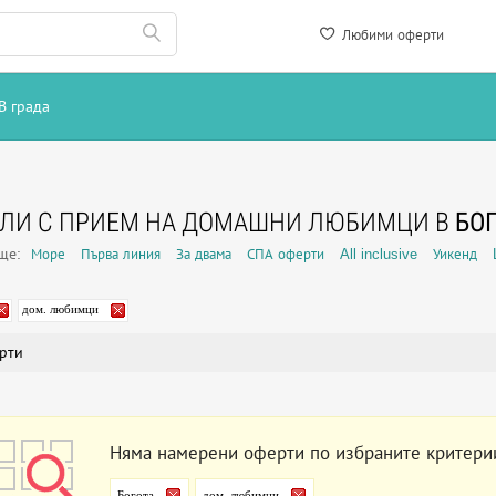
Любими оферти
В града
ЕЛИ С ПРИЕМ НА ДОМАШНИ ЛЮБИМЦИ В
БО
още:
Море
Първа линия
За двама
СПА оферти
All inclusive
Уикенд
дом. любимци
рти
Няма намерени оферти по избраните критери
Богота
дом. любимци