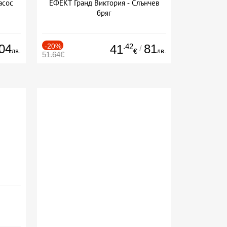
асос
ЕФЕКТ Гранд Виктория - Слънчев
бряг
04
-20%
.42
81
41
/
лв.
лв.
€
51.64€