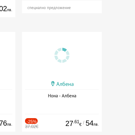
02
специално предложение
лв.
Албена
Нона - Албена
76
-25%
.61
54
27
/
лв.
лв.
€
37.02€