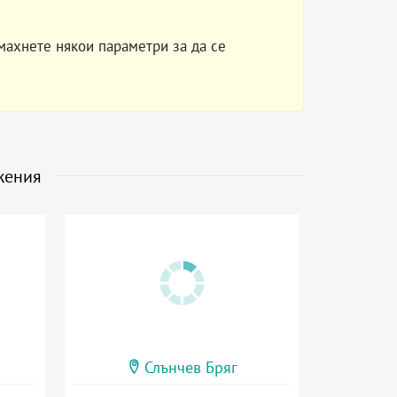
махнете някои параметри за да се
жения
Слънчев Бряг