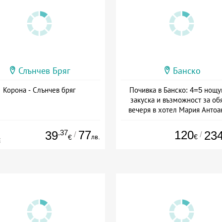
Слънчев Бряг
Банско
Корона - Слънчев бряг
Почивка в Банско: 4=5 нощу
закуска и възможност за об
вечеря в хотел Мария Антоа
Дата: 16.07 - 07.09 + полупан
.37
77
120
39
23
/
/
лв.
€
€
€