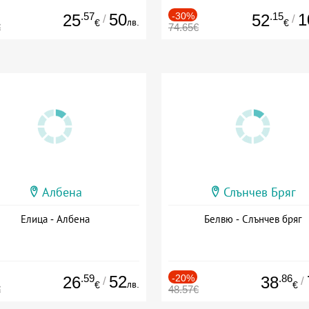
.57
50
-30%
.15
1
25
52
/
/
лв.
€
€
€
74.65€
Албена
Слънчев Бряг
Елица - Албена
Белвю - Слънчев бряг
.59
52
-20%
.86
26
38
/
/
лв.
€
€
€
48.57€