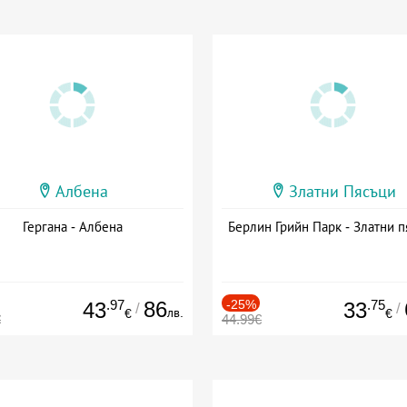
Албена
Златни Пясъци
Гергана - Албена
Берлин Грийн Парк - Златни п
.97
86
-25%
.75
43
33
/
/
лв.
€
€
€
44.99€