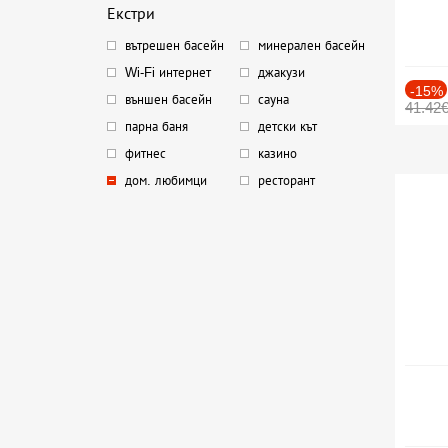
Екстри
вътрешен басейн
минерален басейн
Wi-Fi интернет
джакузи
-15%
външен басейн
сауна
41.42
парна баня
детски кът
фитнес
казино
дом. любимци
ресторант