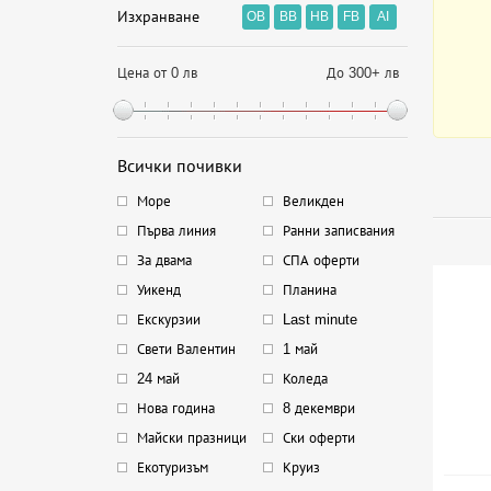
Изхранване
OB
BB
HB
FB
AI
Цена от 0 лв
До 300+ лв
Всички почивки
Море
Великден
Първа линия
Ранни записвания
За двама
СПА оферти
Уикенд
Планина
Екскурзии
Last minute
Свети Валентин
1 май
24 май
Коледа
Нова година
8 декември
Майски празници
Ски оферти
Екотуризъм
Круиз