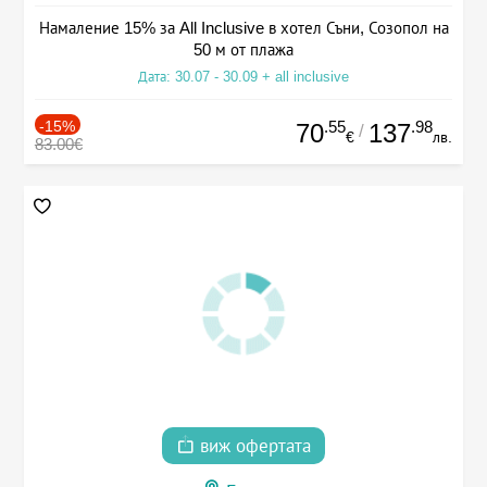
Намаление 15% за All Inclusive в хотел Съни, Созопол на
50 м от плажа
Дата: 30.07 - 30.09 + all inclusive
-15%
.55
.98
70
137
/
€
лв.
83.00€
виж офертата