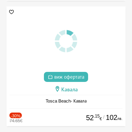
виж офертата
Кавала
Tosca Beach- Кавала
-30%
.15
102
52
/
лв.
€
74.65€