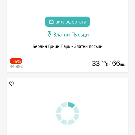
виж офертата
Златни Пясъци
Берлин Грийн Парк - Златни пясъци
-25%
.75
66
33
/
лв.
€
44.99€