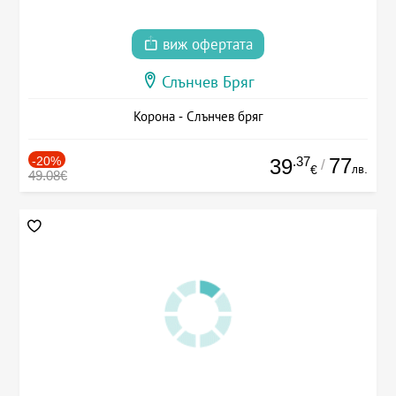
виж офертата
Слънчев Бряг
Корона - Слънчев бряг
-20%
.37
77
39
/
лв.
€
49.08€