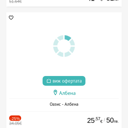
51.64€
виж офертата
Албена
Оазис - Албена
-25%
.57
50
25
/
лв.
€
34.05€