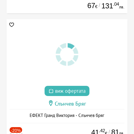
67
.04
131
/
€
лв.
виж офертата
Слънчев Бряг
ЕФЕКТ Гранд Виктория - Слънчев бряг
-20%
.42
81
41
/
лв.
€