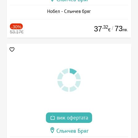
Нобел - Слънчев бряг
-30%
.32
73
37
/
лв.
€
53.17€
виж офертата
Слънчев Бряг