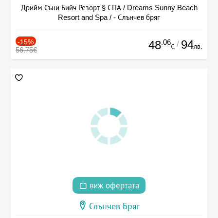
Дрийм Съни Бийч Резорт § СПА / Dreams Sunny Beach
Resort and Spa / - Слънчев бряг
-15%
.06
94
48
/
лв.
€
56.75€
виж офертата
Слънчев Бряг