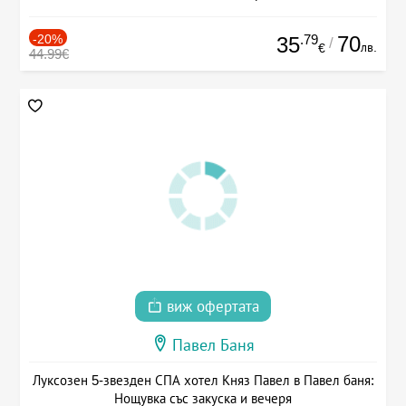
-20%
.79
70
35
/
лв.
€
44.99€
виж офертата
Павел Баня
Луксозен 5-звезден СПА хотел Княз Павел в Павел баня:
Нощувка със закуска и вечеря