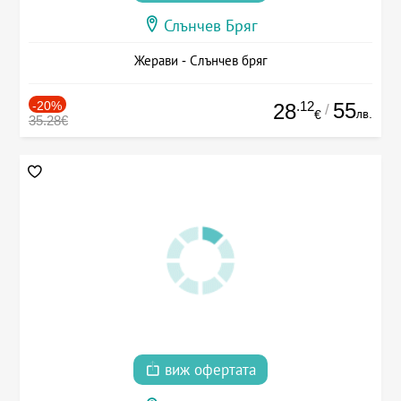
Слънчев Бряг
Жерави - Слънчев бряг
-20%
.12
55
28
/
лв.
€
35.28€
виж офертата