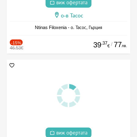
виж офертата
о-в Тасос
Ntinas Filoxenia - о. Тасос, Гърция
-15%
.37
77
39
/
лв.
€
46.53€
виж офертата