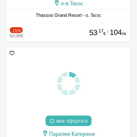
о-в Тасос
Thassos Grand Resort - о. Тасос
-15%
.17
104
53
/
лв.
€
62.38€
виж офертата
Паралия Катерини