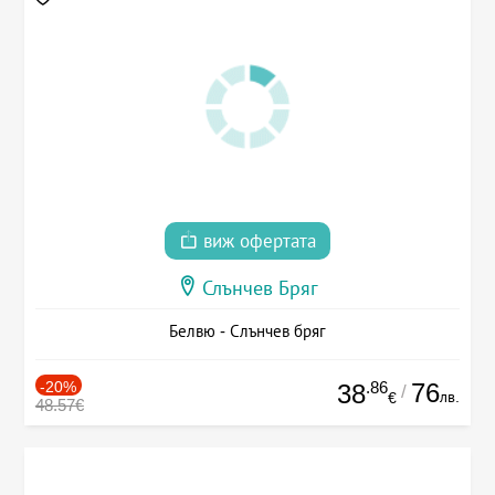
виж офертата
Слънчев Бряг
Белвю - Слънчев бряг
-20%
.86
76
38
/
лв.
€
48.57€