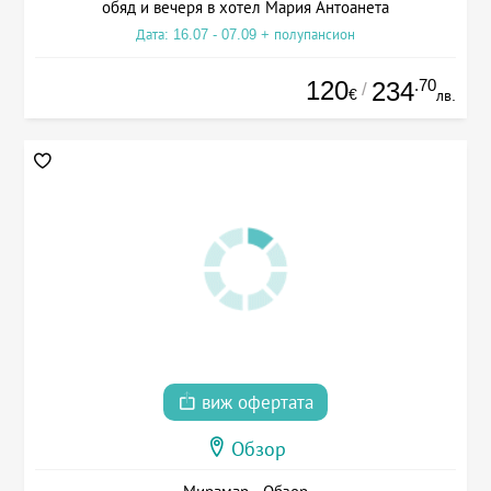
обяд и вечеря в хотел Мария Антоанета
Дата: 16.07 - 07.09 + полупансион
120
.70
234
/
€
лв.
виж офертата
Обзор