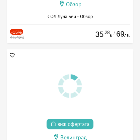
Обзор
СОЛ Луна Бей - Обзор
-15%
.28
69
35
/
лв.
€
41.42€
виж офертата
Велинград