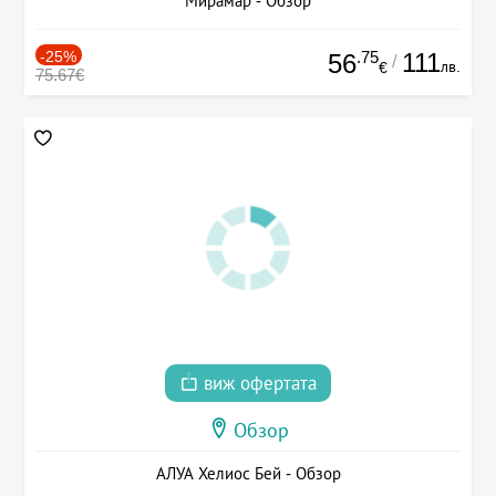
Мирамар - Обзор
-25%
.75
111
56
/
лв.
€
75.67€
виж офертата
Обзор
АЛУА Хелиос Бей - Обзор