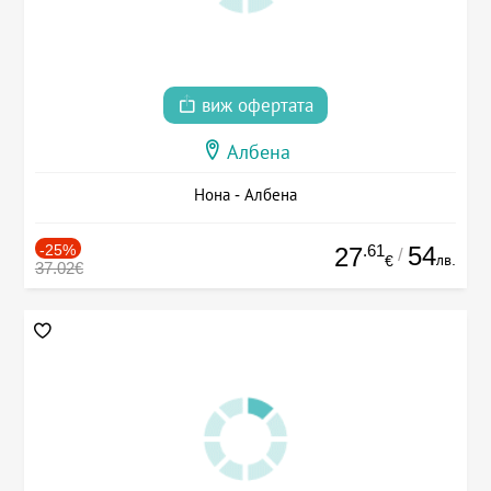
виж офертата
Албена
Нона - Албена
-25%
.61
54
27
/
лв.
€
37.02€