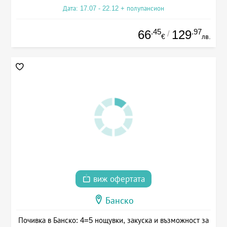
Дата: 17.07 - 22.12 + полупансион
.45
.97
66
129
/
€
лв.
виж офертата
Банско
Почивка в Банско: 4=5 нощувки, закуска и възможност за