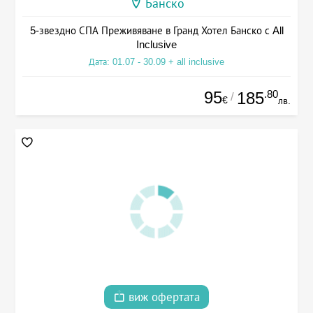
Банско
5-звездно СПА Преживяване в Гранд Хотел Банско с All
Inclusive
Дата: 01.07 - 30.09 + all inclusive
95
.80
185
/
€
лв.
виж офертата