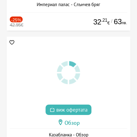
Империал палас - Слънчев бряг
-25%
.21
63
32
/
лв.
€
42.95€
виж офертата
Обзор
Казабланка - Обзор