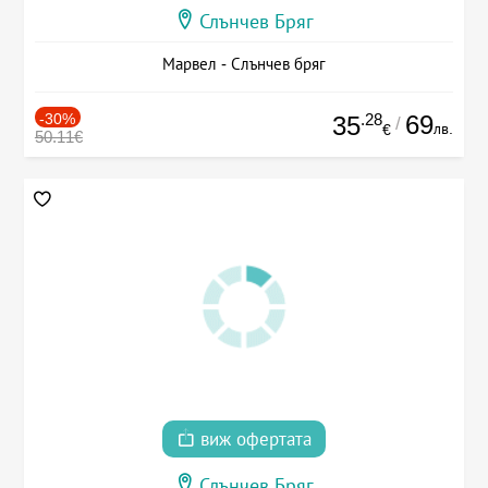
Слънчев Бряг
Марвел - Слънчев бряг
-30%
.28
69
35
/
лв.
€
50.11€
виж офертата
Слънчев Бряг