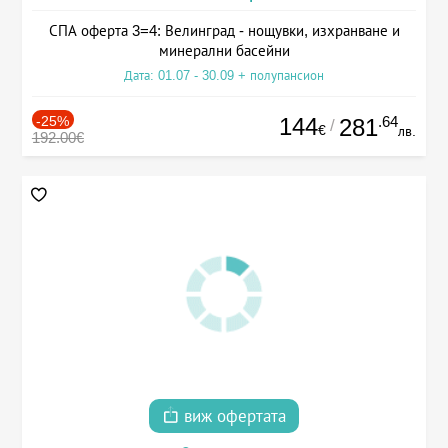
СПА оферта 3=4: Велинград - нощувки, изхранване и
минерални басейни
Дата: 01.07 - 30.09 + полупансион
-25%
144
.64
281
/
€
лв.
192.00€
виж офертата