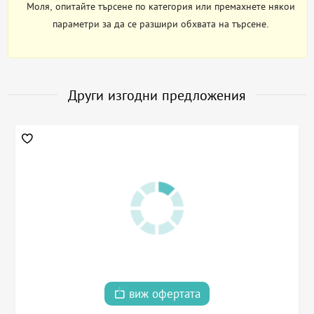
Моля, опитайте търсене по категория или премахнете някои
параметри за да се разшири обхвата на търсене.
Други изгодни предложения
виж офертата