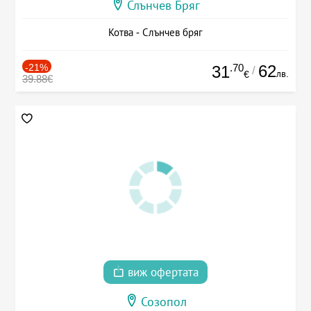
Слънчев Бряг
Котва - Слънчев бряг
-21%
.70
62
31
/
лв.
€
39.88€
виж офертата
Созопол