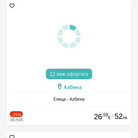
виж офертата
Албена
Елица - Албена
-25%
.59
52
26
/
лв.
€
35.54€