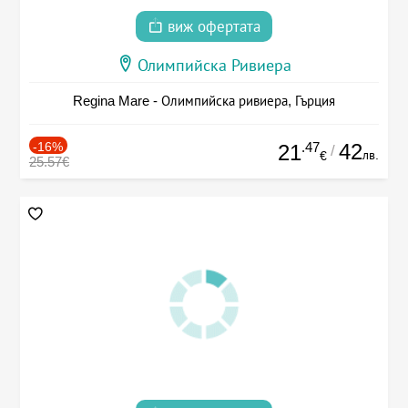
виж офертата
Олимпийска Ривиера
Regina Mare - Олимпийска ривиера, Гърция
-16%
.47
42
21
/
лв.
€
25.57€