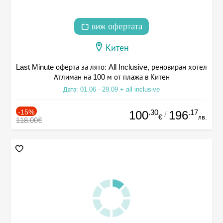
виж офертата
Китен
Last Minute оферта за лято: All Inclusive, реновиран хотел
Атлиман на 100 м от плажа в Китен
Дата: 01.06 - 29.09 + all inclusive
-15%
.30
.17
100
196
/
€
лв.
118.00€