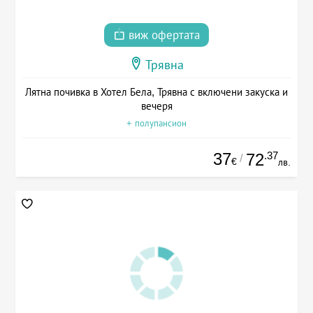
виж офертата
Трявна
Лятна почивка в Хотел Бела, Трявна с включени закуска и
вечеря
+ полупансион
37
.37
72
/
€
лв.