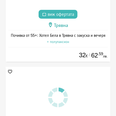
виж офертата
Трявна
Почивка от 55+: Хотел Бела в Трявна с закуска и вечеря
+ полупансион
32
.59
62
/
€
лв.