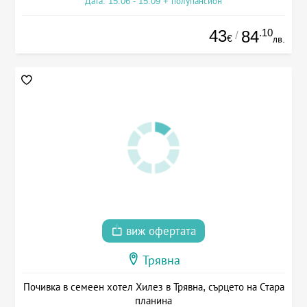
Дата: 15.06 - 15.09 + полупансион
43
.10
84
/
€
лв.
виж офертата
Трявна
Почивка в семеен хотел Хилез в Трявна, сърцето на Стара
планина