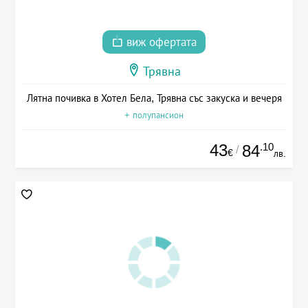
виж офертата
Трявна
Лятна почивка в Хотел Бела, Трявна със закуска и вечеря
+ полупансион
43
.10
84
/
€
лв.