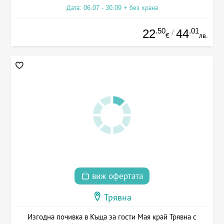
Дата: 06.07 - 30.09 + без храна
.50
.01
22
44
/
€
лв.
виж офертата
Трявна
Изгодна почивка в Къща за гости Мая край Трявна с