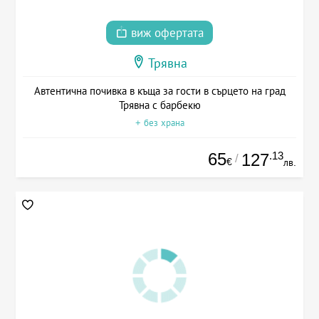
виж офертата
Трявна
Автентична почивка в къща за гости в сърцето на град
Трявна с барбекю
+ без храна
65
.13
127
/
€
лв.