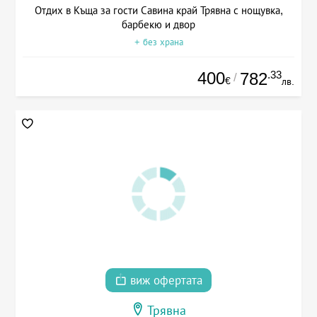
Отдих в Къща за гости Савина край Трявна с нощувка,
барбекю и двор
+ без храна
400
.33
782
/
€
лв.
виж офертата
Трявна