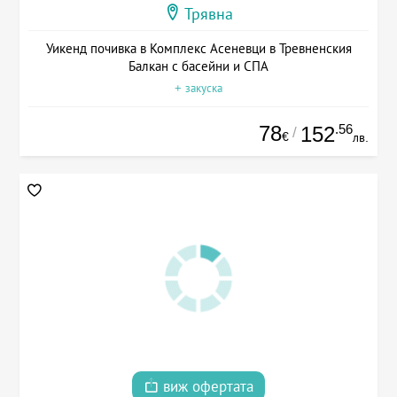
Трявна
Уикенд почивка в Комплекс Асеневци в Тревненския
Балкан с басейни и СПА
+ закуска
78
.56
152
/
€
лв.
виж офертата