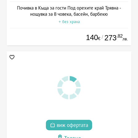
Почивка в Къща за гости Под орехите край Трявна -
нощувка за 8 човека, басейн, барбекю
+ без храна
140
.82
273
/
€
лв.
виж офертата