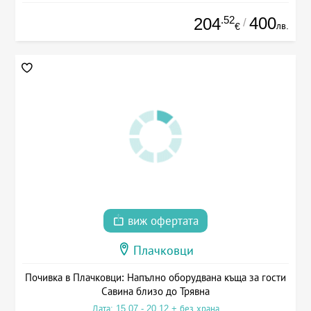
.52
400
204
/
лв.
€
виж офертата
Плачковци
Почивка в Плачковци: Напълно оборудвана къща за гости
Савина близо до Трявна
Дата: 15.07 - 20.12 + без храна