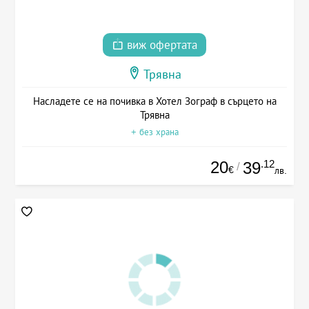
виж офертата
Трявна
Насладете се на почивка в Хотел Зограф в сърцето на
Трявна
+ без храна
20
.12
39
/
€
лв.