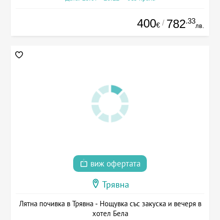
400
.33
782
/
€
лв.
виж офертата
Трявна
Лятна почивка в Трявна - Нощувка със закуска и вечеря в
хотел Бела