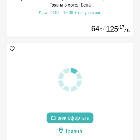
Трявна в хотел Бела
Дата: 23.07 - 15.09 + полупансион
64
.17
125
/
€
лв.
виж офертата
Трявна