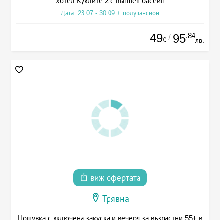
хотел Куклите 2 с външен басейн
Дата: 23.07 - 30.09 + полупансион
49
.84
95
/
€
лв.
виж офертата
Трявна
Нощувка с включена закуска и вечеря за възрастни 55+ в