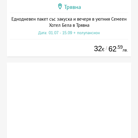
Трявна
Еднодневен пакет със закуска и вечеря в уютния Семеен
Хотел Бела в Трявна
Дата: 01.07 - 15.09 + полупансион
32
.59
62
/
€
лв.