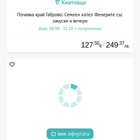
Кметовци
Почивка край Габрово: Семеен хотел Фенерите със
закуски и вечери
Дата: 06.08 - 31.10 + полупансион
.50
.37
127
249
/
€
лв.
виж офертата