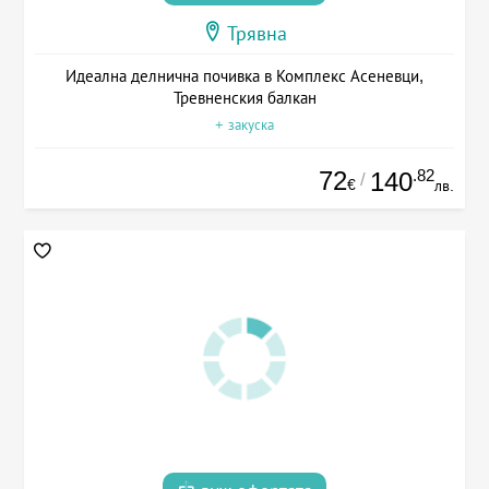
Трявна
Идеална делнична почивка в Комплекс Асеневци,
Тревненския балкан
+ закуска
72
.82
140
/
€
лв.