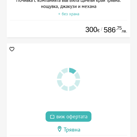
Почивка с компанията във Вила Цачеви край Трявна:
нощувка, джакузи и механа
+ без храна
300
.75
586
/
€
лв.
виж офертата
Трявна