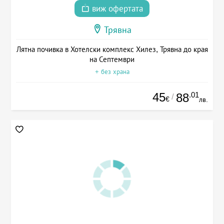
виж офертата
Трявна
Лятна почивка в Хотелски комплекс Хилез, Трявна до края
на Септември
+ без храна
45
.01
88
/
€
лв.