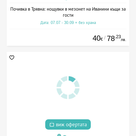
Почивка в Трявна: нощувки в мезонет на Иванини къщи за
гости
Дата: 07.07 - 30.09 + без храна
40
.23
78
/
€
лв.
виж офертата