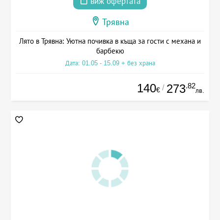
виж офертата
Трявна
Лято в Трявна: Уютна почивка в къща за гости с механа и
барбекю
Дата: 01.05 - 15.09 + без храна
140
.82
273
/
€
лв.