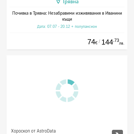
Трявна
Почивка в Трявна: Незабравими изживявания в Иванини
къщи
Дата: 07.07 - 20.12 + полупансион
74
.73
144
/
€
лв.
Хороскоп от AstroData