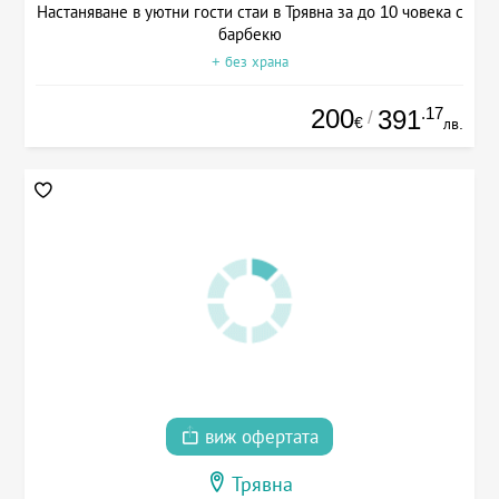
Настаняване в уютни гости стаи в Трявна за до 10 човека с
барбекю
+ без храна
200
.17
391
/
€
лв.
виж офертата
Трявна