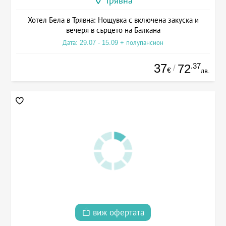
Трявна
Хотел Бела в Трявна: Нощувка с включена закуска и
вечеря в сърцето на Балкана
Дата: 29.07 - 15.09 + полупансион
37
.37
72
/
€
лв.
виж офертата