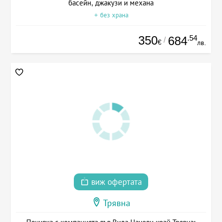
басейн, джакузи и механа
+ без храна
350
.54
684
/
€
лв.
виж офертата
Трявна