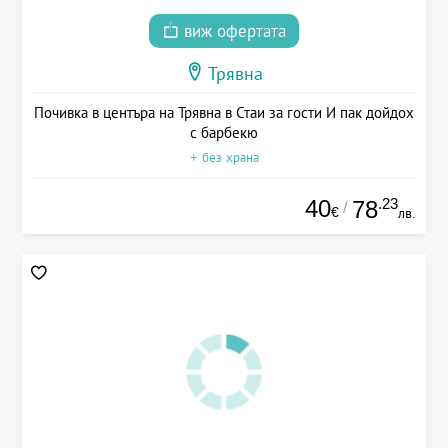
виж офертата
Трявна
Почивка в центъра на Трявна в Стаи за гости И пак дойдох
с барбекю
+ без храна
40
.23
78
/
€
лв.