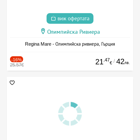
виж офертата
Олимпийска Ривиера
Regina Mare - Олимпийска ривиера, Гърция
-16%
.47
42
21
/
лв.
€
25.57€