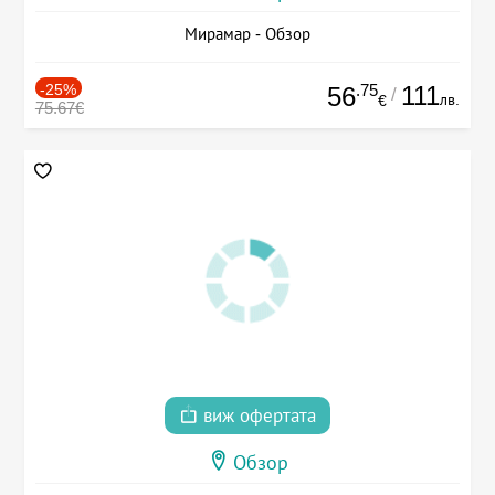
Мирамар - Обзор
-25%
.75
111
56
/
лв.
€
75.67€
виж офертата
Обзор