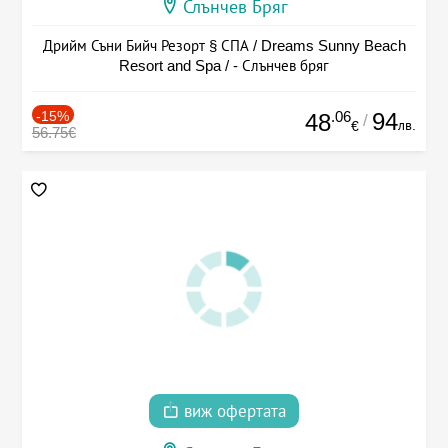
Слънчев Бряг
Дрийм Съни Бийч Резорт § СПА / Dreams Sunny Beach
Resort and Spa / - Слънчев бряг
-15%
.06
94
48
/
лв.
€
56.75€
виж офертата