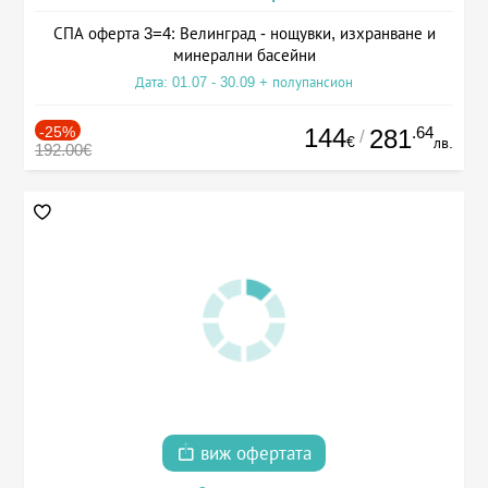
СПА оферта 3=4: Велинград - нощувки, изхранване и
минерални басейни
Дата: 01.07 - 30.09 + полупансион
-25%
144
.64
281
/
€
лв.
192.00€
виж офертата