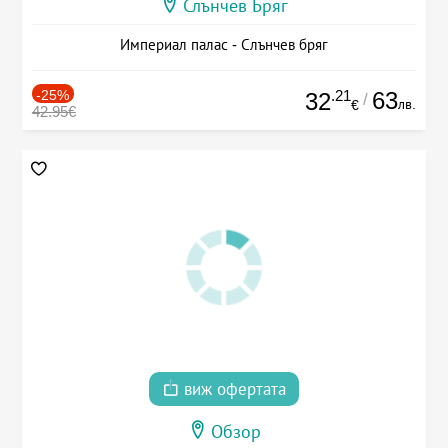
Слънчев Бряг
Империал палас - Слънчев бряг
-25%
.21
63
32
/
лв.
€
42.95€
виж офертата
Обзор