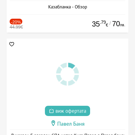
Казабланка - Обзор
-20%
.79
70
35
/
лв.
€
44.99€
виж офертата
Павел Баня