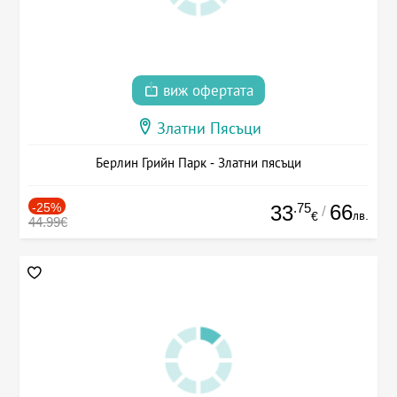
виж офертата
Златни Пясъци
Берлин Грийн Парк - Златни пясъци
-25%
.75
66
33
/
лв.
€
44.99€