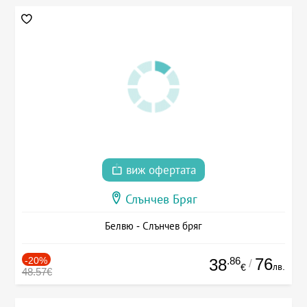
виж офертата
Слънчев Бряг
Белвю - Слънчев бряг
-20%
.86
76
38
/
лв.
€
48.57€