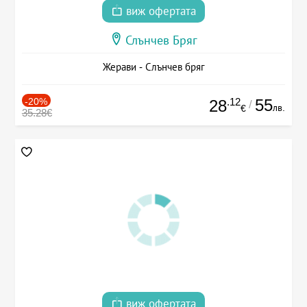
виж офертата
Слънчев Бряг
Жерави - Слънчев бряг
-20%
.12
55
28
/
лв.
€
35.28€
виж офертата