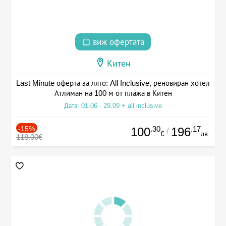
виж офертата
Китен
Last Minute оферта за лято: All Inclusive, реновиран хотел
Атлиман на 100 м от плажа в Китен
Дата: 01.06 - 29.09 + all inclusive
-15%
.30
.17
100
196
/
€
лв.
118.00€