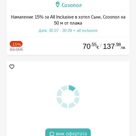
Созопол
Намаление 15% за All Inclusive в хотел Съни, Созопол на
50 м от плажа
Дата: 30.07 - 30.09 + all inclusive
-15%
.55
.98
70
137
/
€
лв.
83.00€
виж офертата