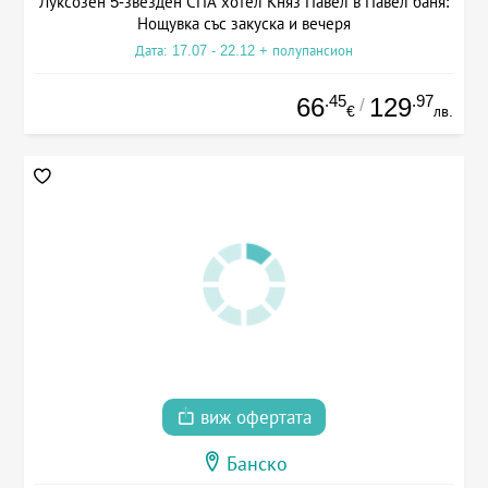
Луксозен 5-звезден СПА хотел Княз Павел в Павел баня:
Нощувка със закуска и вечеря
Дата: 17.07 - 22.12 + полупансион
.45
.97
66
129
/
€
лв.
виж офертата
Банско