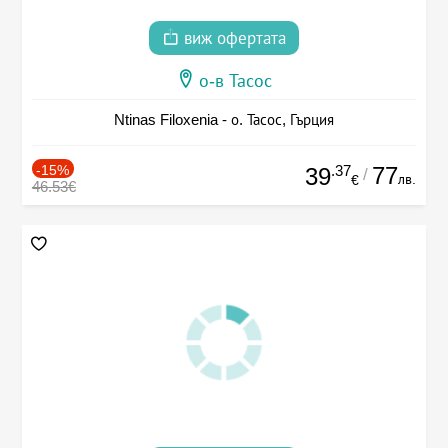
виж офертата
о-в Тасос
Ntinas Filoxenia - о. Тасос, Гърция
-15%
.37
77
39
/
лв.
€
46.53€