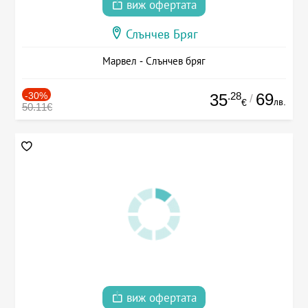
виж офертата
Слънчев Бряг
Марвел - Слънчев бряг
-30%
.28
69
35
/
лв.
€
50.11€
виж офертата