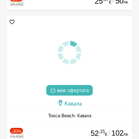
50
25
/
лв.
€
34.05€
виж офертата
Кавала
Tosca Beach- Кавала
-30%
.15
102
52
/
лв.
€
74.65€