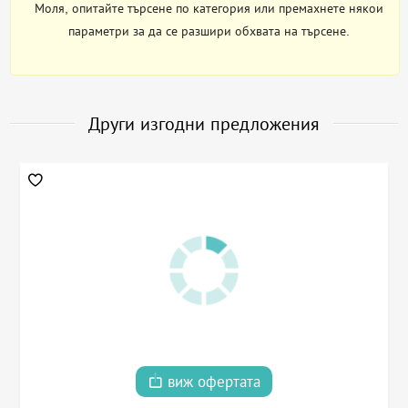
Моля, опитайте търсене по категория или премахнете някои
параметри за да се разшири обхвата на търсене.
Други изгодни предложения
виж офертата