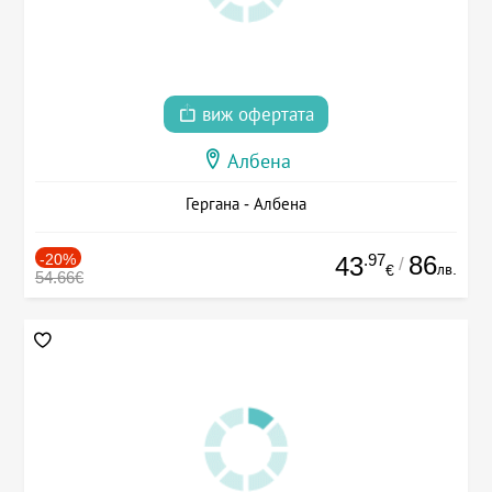
виж офертата
Албена
Гергана - Албена
-20%
.97
86
43
/
лв.
€
54.66€