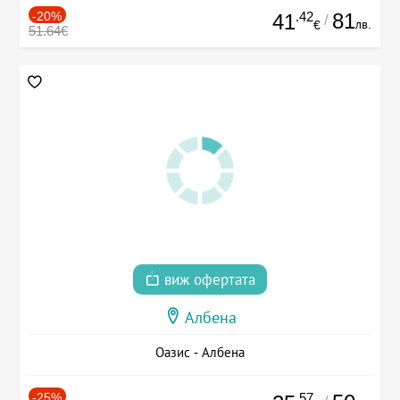
-20%
.42
81
41
/
лв.
€
51.64€
виж офертата
Албена
Оазис - Албена
-25%
.57