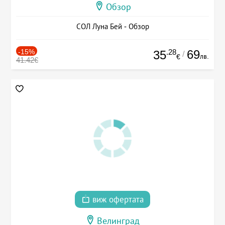
Обзор
СОЛ Луна Бей - Обзор
-15%
.28
69
35
/
лв.
€
41.42€
виж офертата
Велинград