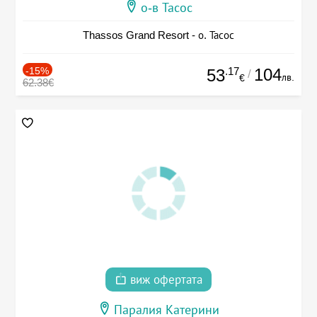
о-в Тасос
Thassos Grand Resort - о. Тасос
-15%
.17
104
53
/
лв.
€
62.38€
виж офертата
Паралия Катерини