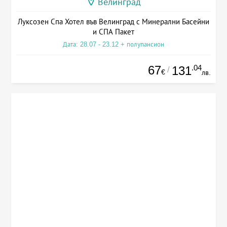
Велинград
Луксозен Спа Хотел във Велинград с Минерални Басейни
и СПА Пакет
Дата: 28.07 - 23.12 + полупансион
67
.04
131
/
€
лв.