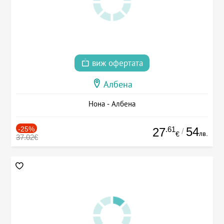
виж офертата
Албена
Нона - Албена
-25%
.61
54
27
/
лв.
€
37.02€