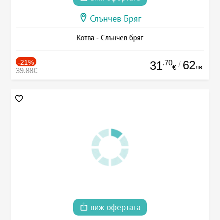
Слънчев Бряг
Котва - Слънчев бряг
-21%
.70
62
31
/
лв.
€
39.88€
виж офертата