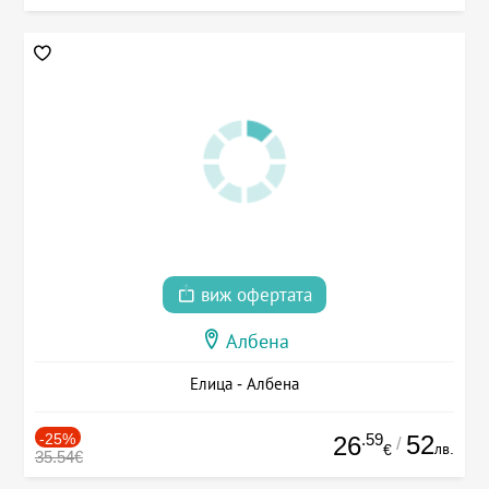
виж офертата
Албена
Елица - Албена
-25%
.59
52
26
/
лв.
€
35.54€