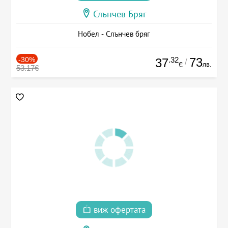
Слънчев Бряг
Нобел - Слънчев бряг
-30%
.32
73
37
/
лв.
€
53.17€
виж офертата