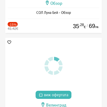
Обзор
СОЛ Луна Бей - Обзор
-15%
.28
69
35
/
лв.
€
41.42€
виж офертата
Велинград