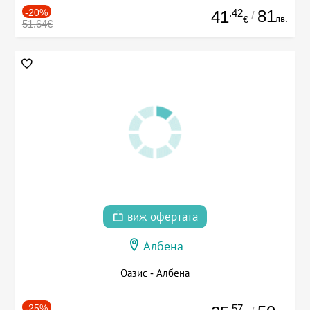
-20%
.42
81
41
/
лв.
€
51.64€
виж офертата
Албена
Оазис - Албена
-25%
.57