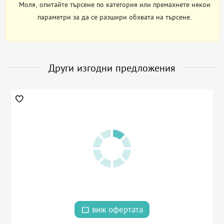
Моля, опитайте търсене по категория или премахнете някои
параметри за да се разшири обхвата на търсене.
Други изгодни предложения
виж офертата