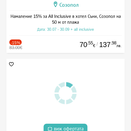
Созопол
Намаление 15% за All Inclusive в хотел Съни, Созопол на
50 м от плажа
Дата: 30.07 - 30.09 + all inclusive
-15%
.55
.98
70
137
/
€
лв.
83.00€
виж офертата