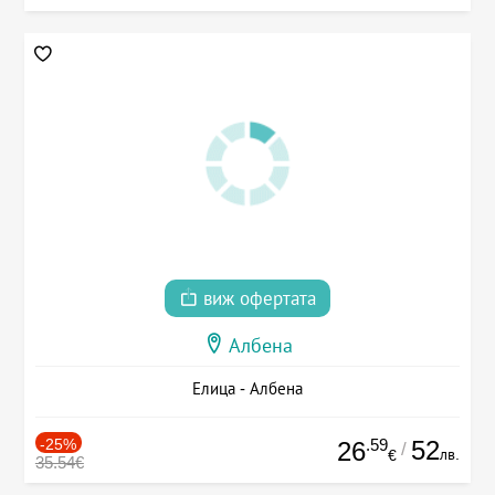
виж офертата
Албена
Елица - Албена
-25%
.59
52
26
/
лв.
€
35.54€