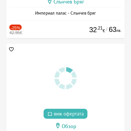
Слънчев Бряг
Империал палас - Слънчев бряг
-25%
.21
63
32
/
лв.
€
42.95€
виж офертата
Обзор