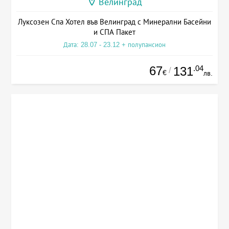
Велинград
Луксозен Спа Хотел във Велинград с Минерални Басейни
и СПА Пакет
Дата: 28.07 - 23.12 + полупансион
67
.04
131
/
€
лв.