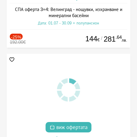
СПА оферта 3=4: Велинград - нощувки, изхранване и
минерални басейни
Дата: 01.07 - 30.09 + полупансион
-25%
144
.64
281
/
€
лв.
192.00€
виж офертата