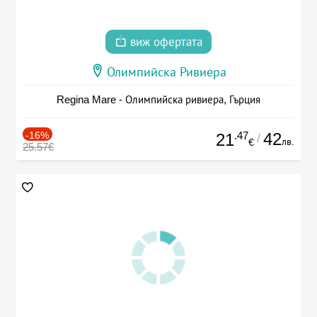
виж офертата
Олимпийска Ривиера
Regina Mare - Олимпийска ривиера, Гърция
-16%
.47
42
21
/
лв.
€
25.57€