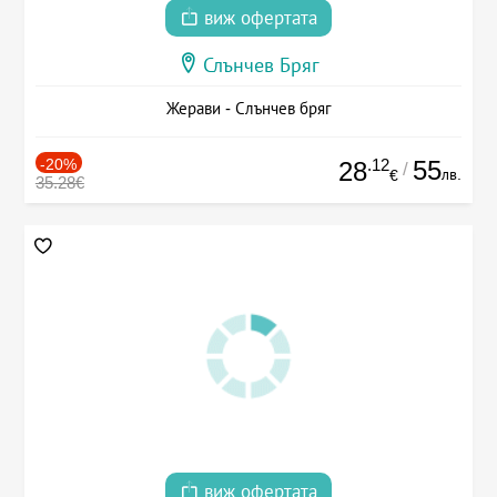
виж офертата
Слънчев Бряг
Жерави - Слънчев бряг
-20%
.12
55
28
/
лв.
€
35.28€
виж офертата