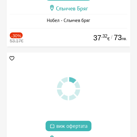
Слънчев Бряг
Нобел - Слънчев бряг
-30%
.32
73
37
/
лв.
€
53.17€
виж офертата