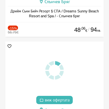
Слънчев Бряг
Дрийм Съни Бийч Резорт § СПА / Dreams Sunny Beach
Resort and Spa / - Слънчев бряг
-15%
.06
94
48
/
лв.
€
56.75€
виж офертата