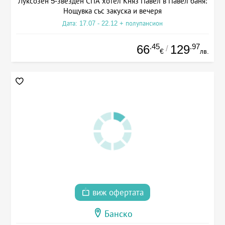
Луксозен 5-звезден СПА хотел Княз Павел в Павел баня:
Нощувка със закуска и вечеря
Дата: 17.07 - 22.12 + полупансион
.45
.97
66
129
/
€
лв.
виж офертата
Банско