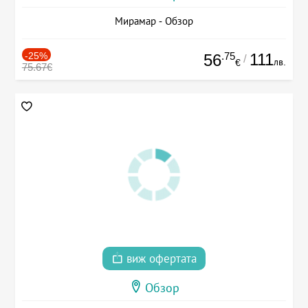
Мирамар - Обзор
-25%
.75
111
56
/
лв.
€
75.67€
виж офертата
Обзор