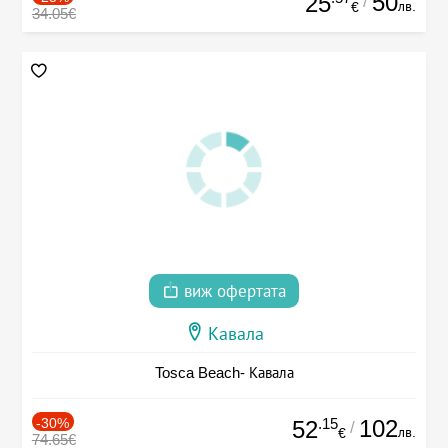
50
25
/
лв.
€
34.05€
виж офертата
Кавала
Tosca Beach- Кавала
-30%
.15
102
52
/
лв.
€
74.65€