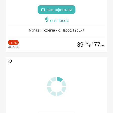
виж офертата
о-в Тасос
Ntinas Filoxenia - о. Тасос, Гърция
-15%
.37
77
39
/
лв.
€
46.53€