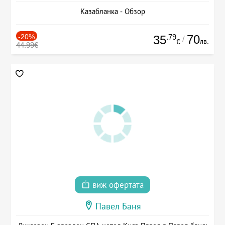
Казабланка - Обзор
-20%
.79
70
35
/
лв.
€
44.99€
виж офертата
Павел Баня