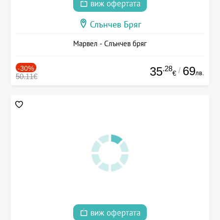
виж офертата
Слънчев Бряг
Марвел - Слънчев бряг
-30%
.28
69
35
/
лв.
€
50.11€
виж офертата