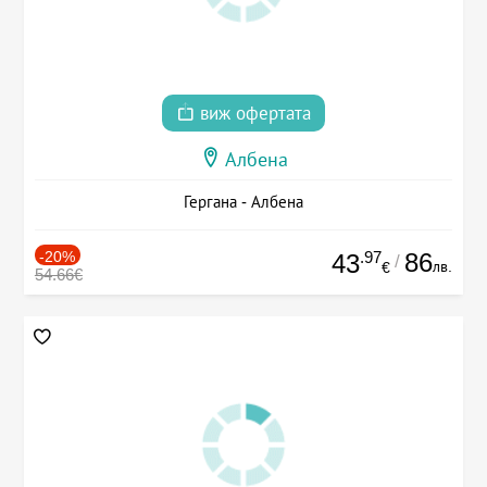
виж офертата
Албена
Гергана - Албена
-20%
.97
86
43
/
лв.
€
54.66€