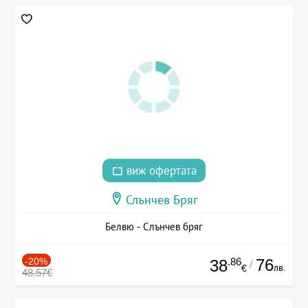
виж офертата
Слънчев Бряг
Белвю - Слънчев бряг
-20%
.86
76
38
/
лв.
€
48.57€