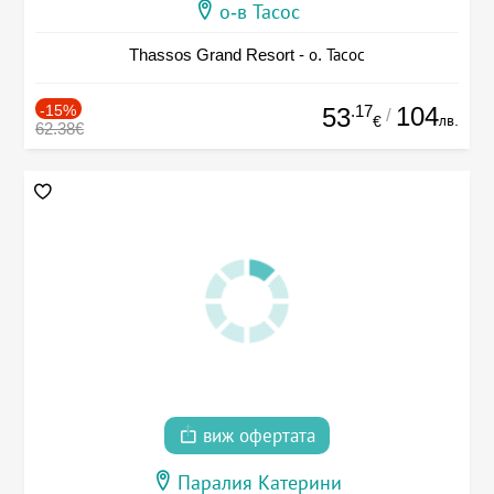
о-в Тасос
Thassos Grand Resort - о. Тасос
-15%
.17
104
53
/
лв.
€
62.38€
виж офертата
Паралия Катерини