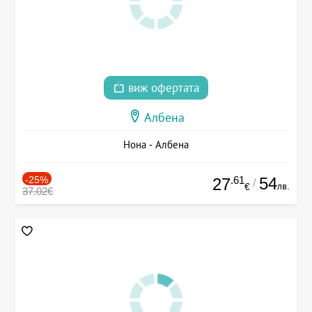
виж офертата
Албена
Нона - Албена
-25%
.61
54
27
/
лв.
€
37.02€