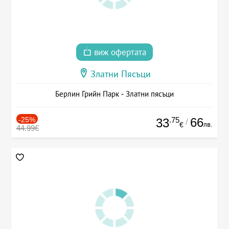
виж офертата
Златни Пясъци
Берлин Грийн Парк - Златни пясъци
-25%
.75
66
33
/
лв.
€
44.99€