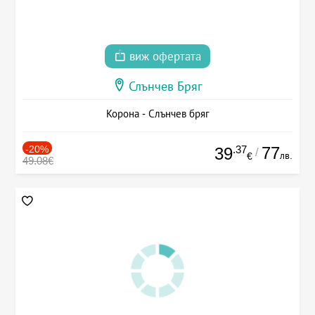
виж офертата
Слънчев Бряг
Корона - Слънчев бряг
-20%
.37
77
39
/
лв.
€
49.08€