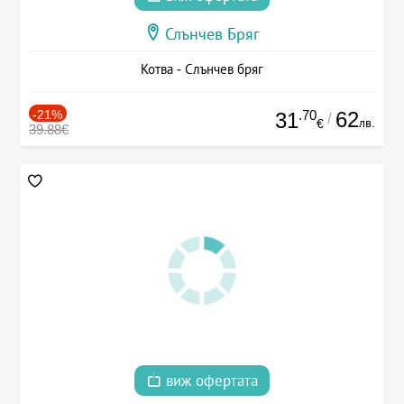
Слънчев Бряг
Котва - Слънчев бряг
-21%
.70
62
31
/
лв.
€
39.88€
виж офертата