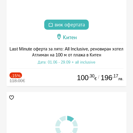
виж офертата
Китен
Last Minute оферта за лято: All Inclusive, реновиран хотел
Атлиман на 100 м от плажа в Китен
Дата: 01.06 - 29.09 + all inclusive
-15%
.30
.17
100
196
/
€
лв.
118.00€