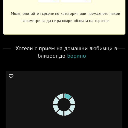
Моля, опитайте търсене по категория или премахнете някои
параметри за да се разшири обхвата на търсене.
Хотели с прием на домашни любимци в
близост до
Борино