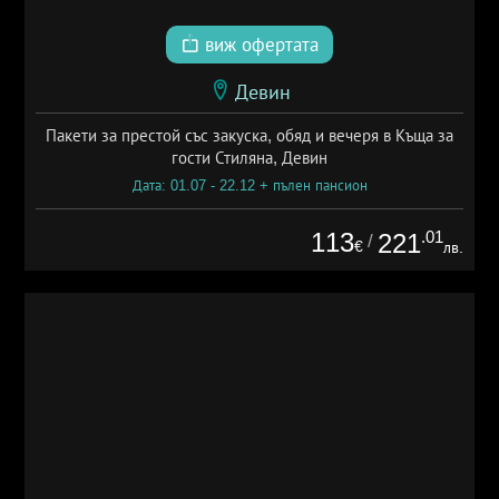
виж офертата
Девин
Пакети за престой със закуска, обяд и вечеря в Къща за
гости Стиляна, Девин
Дата: 01.07 - 22.12 + пълен пансион
113
.01
221
/
€
лв.