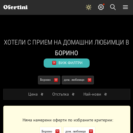
Почивки
Стоки
В града
Всички оферти
Ofertini
ХОТЕЛИ С ПРИЕМ НА ДОМАШНИ ЛЮБИМЦИ В
БОРИНО
ВИЖ ФИЛТРИ
Борино
дом. любимци
Цена
Отстъпка
Най-нови
Няма намерени оферти по избраните критерии:
Борино
дом. любимци