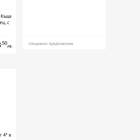
в Къща
ец, с
.50
3
специално предложение
лв.
г 4* в