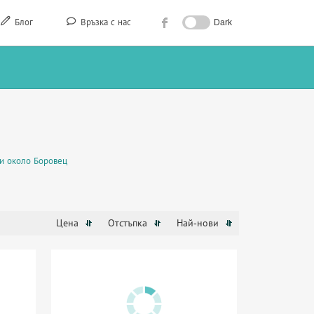
Блог
Връзка с нас
Dark
и около Боровец
Цена
Отстъпка
Най-нови