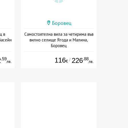
Боровец
ц в
Самостоятелна вила за четирима във
басейн
вилно селище Ягода и Малина,
Боровец
а
Дата: 01.07 - 30.09 + без храна
.59
116
.88
2
226
/
€
лв.
лв.