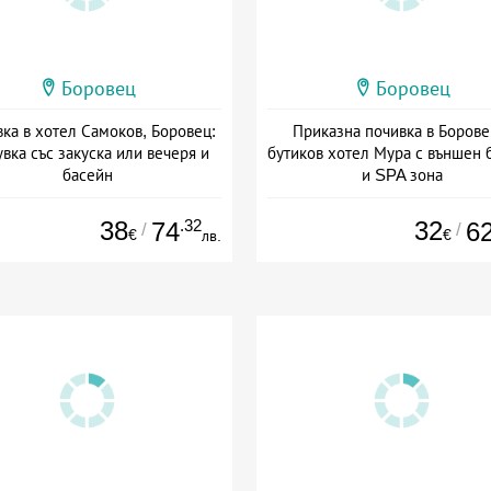
Боровец
Боровец
ка в хотел Самоков, Боровец:
Приказна почивка в Борове
вка със закуска или вечеря и
бутиков хотел Мура с външен 
басейн
и SPA зона
а: 29.05 - 30.09 + полупансион
Дата: 13.03 - 30.09 + закуск
38
.32
32
74
6
/
/
€
€
лв.