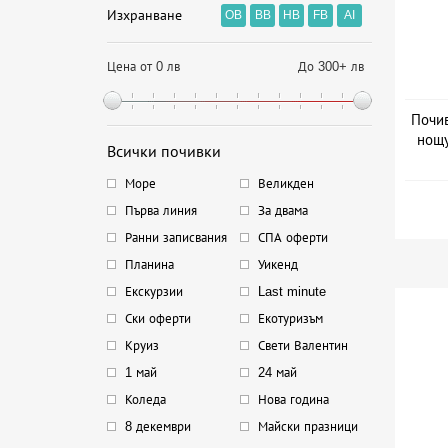
Изхранване
OB
BB
HB
FB
AI
Цена от 0 лв
До 300+ лв
Почив
нощу
Всички почивки
Дат
Море
Великден
Първа линия
За двама
Ранни записвания
СПА оферти
Планина
Уикенд
Екскурзии
Last minute
Ски оферти
Екотуризъм
Круиз
Свети Валентин
1 май
24 май
Коледа
Нова година
8 декември
Майски празници