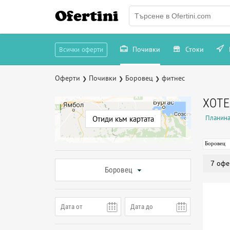
Ofertini
Почивки
Стоки
Всички оферти
Оферти
Почивки
Боровец
фитнес
❯
❯
❯
ХОТЕ
Планина
Отиди към картата
Боровец
7 офе
Боровец