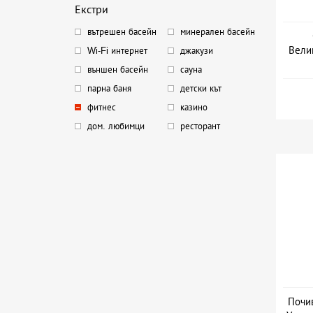
Екстри
вътрешен басейн
минерален басейн
Вели
Wi-Fi интернет
джакузи
външен басейн
сауна
Д
парна баня
детски кът
фитнес
казино
дом. любимци
ресторант
Почив