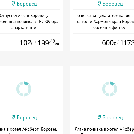
Боровец
Боровец
Отпуснете се в Боровец:
Почивка за цялата компания 
колепна почивка в ТЕС Флора
за гости Хармони край Боров
апартаменти
басейн и фитнес
ата: 20.07 - 30.11 + без храна
+ без храна
102
.49
600
199
117
/
/
€
€
лв.
Боровец
Боровец
ка в хотел Айсберг, Боровец:
Лятна почивка в хотел Айсбер