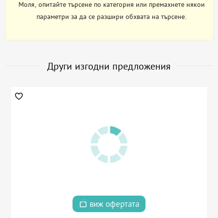
Моля, опитайте търсене по категория или премахнете някои
параметри за да се разшири обхвата на търсене.
Други изгодни предложения
виж офертата