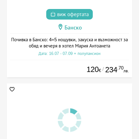
виж офертата
Банско
Почивка в Банско: 4=5 нощувки, закуска и възможност за
обяд и вечеря в хотел Мария Антоанета
Дата: 16.07 - 07.09 + полупансион
120
.70
234
/
€
лв.