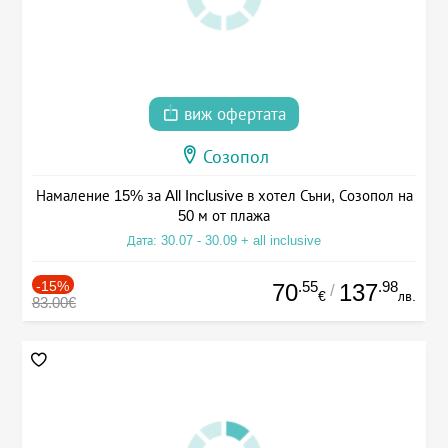
виж офертата
Созопол
Намаление 15% за All Inclusive в хотел Съни, Созопол на
50 м от плажа
Дата: 30.07 - 30.09 + all inclusive
-15%
.55
.98
70
137
/
€
лв.
83.00€