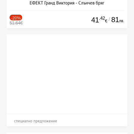
ЕФЕКТ Гранд Виктория - Слънчев бряг
-20%
.42
81
41
/
лв.
€
51.64€
специално предложение