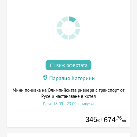
виж офертата
Паралия Катерини
Мини почивка на Олимпийската ривиера с транспорт от
Русе и настаняване в хотел
Дата: 18.09 - 23.09 + закуска
345
.76
674
/
€
лв.