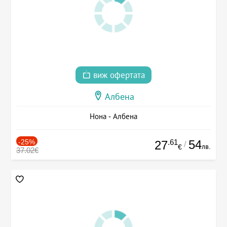
виж офертата
Албена
Нона - Албена
-25%
.61
54
27
/
лв.
€
37.02€