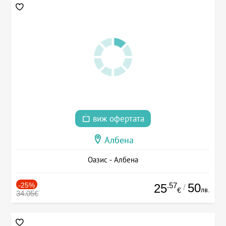
виж офертата
Албена
Оазис - Албена
-25%
.57
50
25
/
лв.
€
34.05€