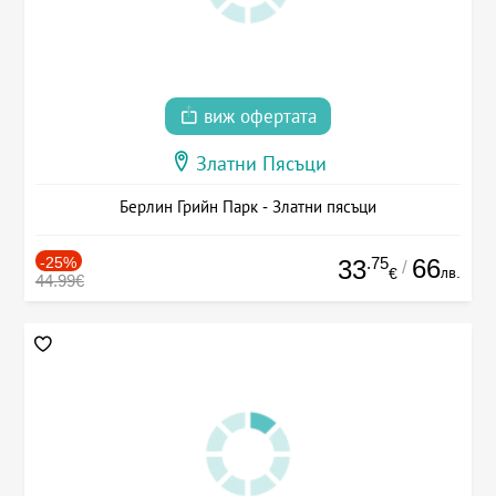
виж офертата
Златни Пясъци
Берлин Грийн Парк - Златни пясъци
-25%
.75
66
33
/
лв.
€
44.99€