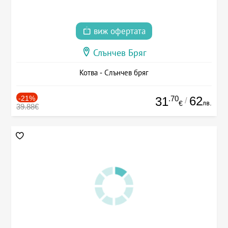
виж офертата
Слънчев Бряг
Котва - Слънчев бряг
-21%
.70
62
31
/
лв.
€
39.88€