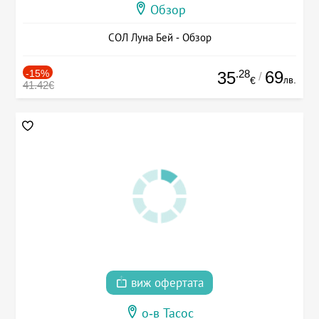
Обзор
СОЛ Луна Бей - Обзор
-15%
.28
69
35
/
лв.
€
41.42€
виж офертата
о-в Тасос