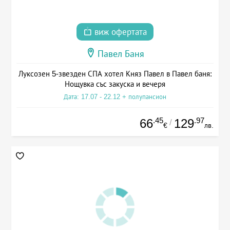
виж офертата
Павел Баня
Луксозен 5-звезден СПА хотел Княз Павел в Павел баня:
Нощувка със закуска и вечеря
Дата: 17.07 - 22.12 + полупансион
.45
.97
66
129
/
€
лв.