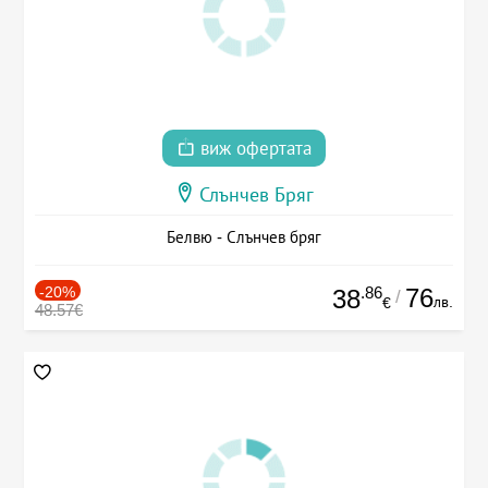
виж офертата
Слънчев Бряг
Белвю - Слънчев бряг
-20%
.86
76
38
/
лв.
€
48.57€