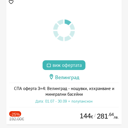
виж офертата
Велинград
СПА оферта 3=4: Велинград - нощувки, изхранване и
минерални басейни
Дата: 01.07 - 30.09 + полупансион
-25%
144
.64
281
/
€
лв.
192.00€