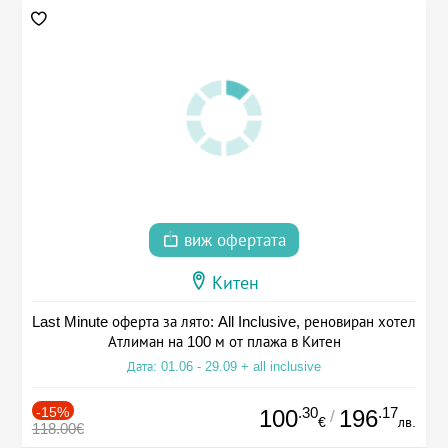
виж офертата
Китен
Last Minute оферта за лято: All Inclusive, реновиран хотел
Атлиман на 100 м от плажа в Китен
Дата: 01.06 - 29.09 + all inclusive
-15%
.30
.17
100
196
/
€
лв.
118.00€