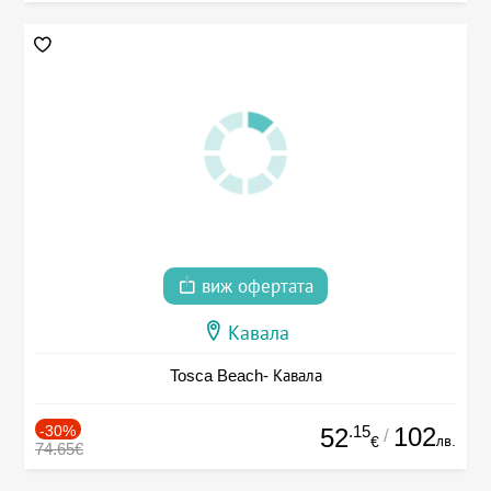
виж офертата
Кавала
Tosca Beach- Кавала
-30%
.15
102
52
/
лв.
€
74.65€