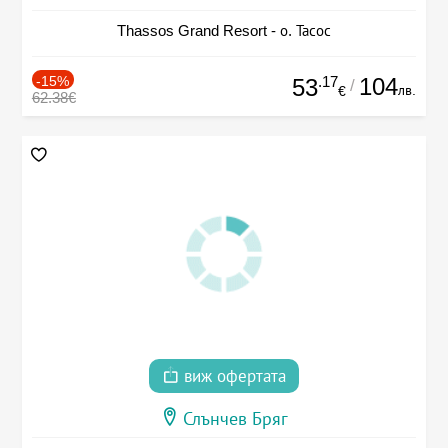
Thassos Grand Resort - о. Тасос
-15%
.17
104
53
/
лв.
€
62.38€
виж офертата
Слънчев Бряг