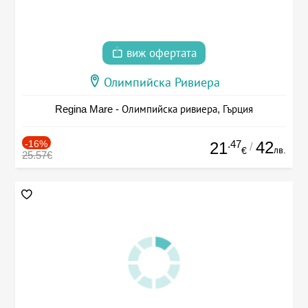
виж офертата
Олимпийска Ривиера
Regina Mare - Олимпийска ривиера, Гърция
-16%
.47
42
21
/
лв.
€
25.57€