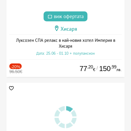
виж офертата
Хисаря
Луксозен СПА релакс в най-новия хотел Империя в
Хисаря
Дата: 25.06 - 01.10 + полупансион
-20%
.20
.99
77
150
/
€
лв.
96.50€