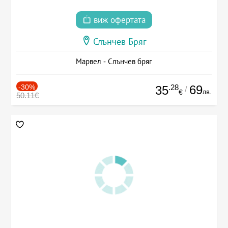
виж офертата
Слънчев Бряг
Марвел - Слънчев бряг
-30%
.28
69
35
/
лв.
€
50.11€