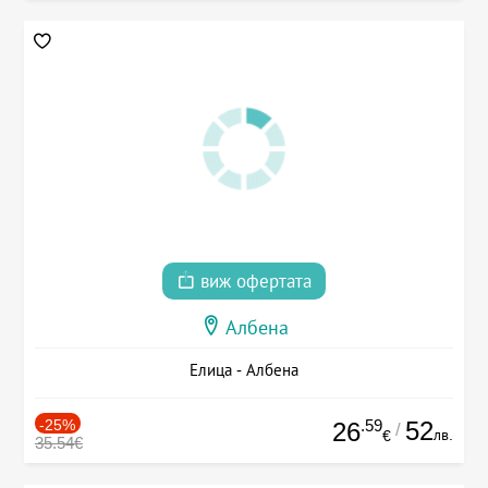
виж офертата
Албена
Елица - Албена
-25%
.59
52
26
/
лв.
€
35.54€