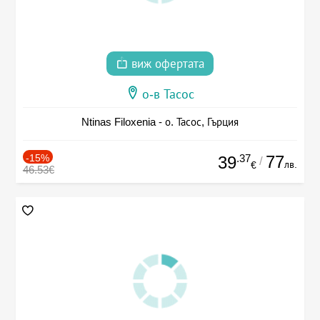
виж офертата
о-в Тасос
Ntinas Filoxenia - о. Тасос, Гърция
-15%
.37
77
39
/
лв.
€
46.53€