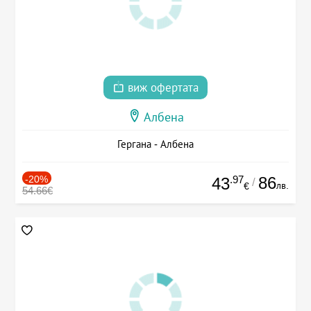
виж офертата
Албена
Гергана - Албена
-20%
.97
86
43
/
лв.
€
54.66€