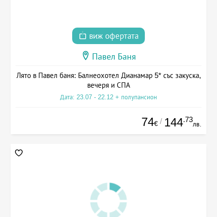
виж офертата
Павел Баня
Лято в Павел баня: Балнеохотел Дианамар 5* със закуска,
вечеря и СПА
Дата: 23.07 - 22.12 + полупансион
74
.73
144
/
€
лв.