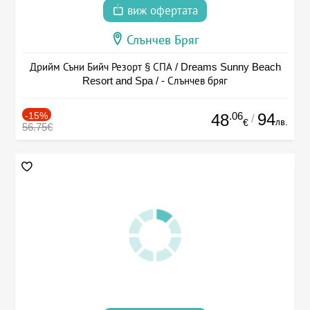
виж офертата
Слънчев Бряг
Дрийм Съни Бийч Резорт § СПА / Dreams Sunny Beach
Resort and Spa / - Слънчев бряг
-15%
.06
94
48
/
лв.
€
56.75€