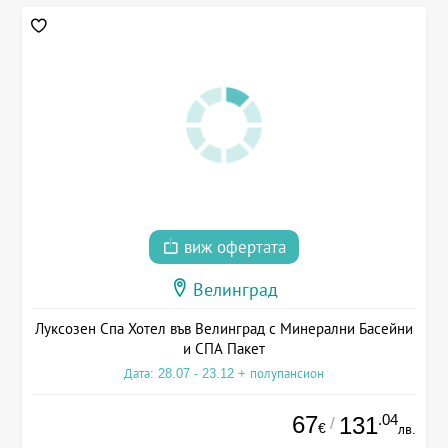
виж офертата
Велинград
Луксозен Спа Хотел във Велинград с Минерални Басейни
и СПА Пакет
Дата: 28.07 - 23.12 + полупансион
67
.04
131
/
€
лв.