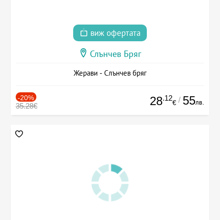
виж офертата
Слънчев Бряг
Жерави - Слънчев бряг
-20%
.12
55
28
/
лв.
€
35.28€