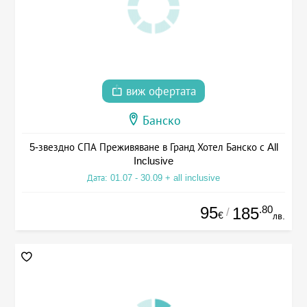
виж офертата
Банско
5-звездно СПА Преживяване в Гранд Хотел Банско с All
Inclusive
Дата: 01.07 - 30.09 + all inclusive
95
.80
185
/
€
лв.