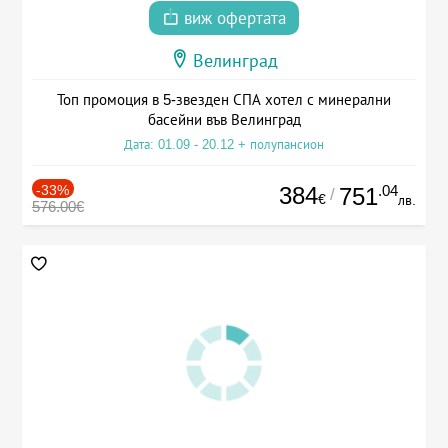
виж офертата
Велинград
Топ промоция в 5-звезден СПА хотел с минерални
басейни във Велинград
Дата: 01.09 - 20.12 + полупансион
-33%
384
.04
751
/
€
лв.
576.00€