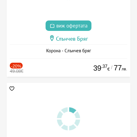
виж офертата
Слънчев Бряг
Корона - Слънчев бряг
-20%
.37
77
39
/
лв.
€
49.08€