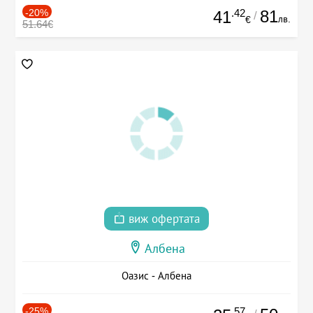
-20%
.42
81
41
/
лв.
€
51.64€
виж офертата
Албена
Оазис - Албена
-25%
.57