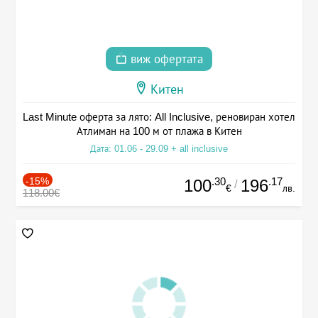
виж офертата
Китен
Last Minute оферта за лято: All Inclusive, реновиран хотел
Атлиман на 100 м от плажа в Китен
Дата: 01.06 - 29.09 + all inclusive
-15%
.30
.17
100
196
/
€
лв.
118.00€