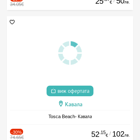
50
25
/
лв.
€
34.05€
виж офертата
Кавала
Tosca Beach- Кавала
-30%
.15
102
52
/
лв.
€
74.65€