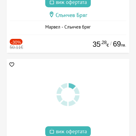
виж офертата
Слънчев Бряг
Марвел - Слънчев бряг
-30%
.28
69
35
/
лв.
€
50.11€
виж офертата