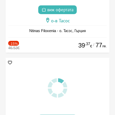
виж офертата
о-в Тасос
Ntinas Filoxenia - о. Тасос, Гърция
-15%
.37
77
39
/
лв.
€
46.53€