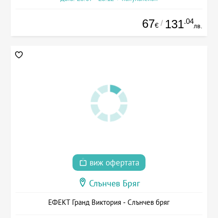
67
.04
131
/
€
лв.
виж офертата
Слънчев Бряг
ЕФЕКТ Гранд Виктория - Слънчев бряг