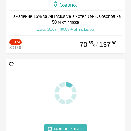
Созопол
Намаление 15% за All Inclusive в хотел Съни, Созопол на
50 м от плажа
Дата: 30.07 - 30.09 + all inclusive
-15%
.55
.98
70
137
/
€
лв.
83.00€
виж офертата