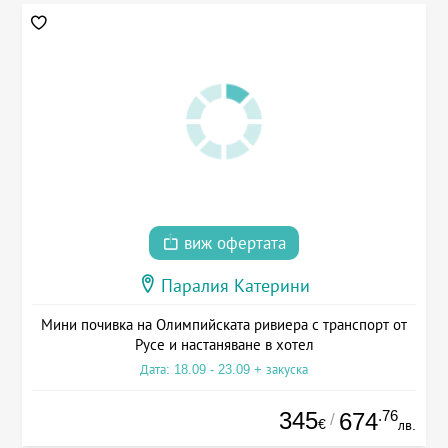
виж офертата
Паралия Катерини
Мини почивка на Олимпийската ривиера с транспорт от
Русе и настаняване в хотел
Дата: 18.09 - 23.09 + закуска
345
.76
674
/
€
лв.