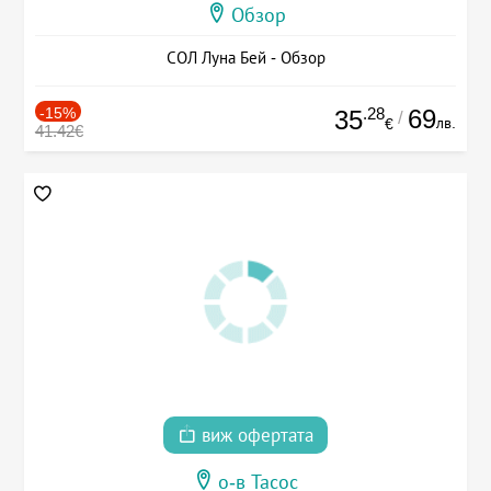
Обзор
СОЛ Луна Бей - Обзор
-15%
.28
69
35
/
лв.
€
41.42€
виж офертата
о-в Тасос