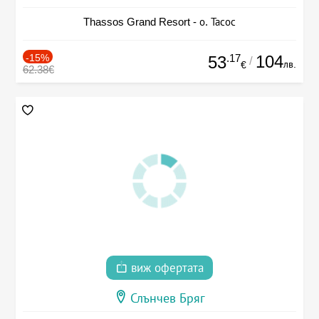
Thassos Grand Resort - о. Тасос
-15%
.17
104
53
/
лв.
€
62.38€
виж офертата
Слънчев Бряг