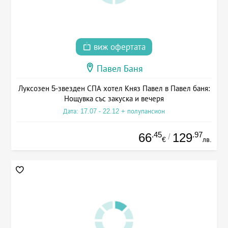
виж офертата
Павел Баня
Луксозен 5-звезден СПА хотел Княз Павел в Павел баня:
Нощувка със закуска и вечеря
Дата: 17.07 - 22.12 + полупансион
.45
.97
66
129
/
€
лв.