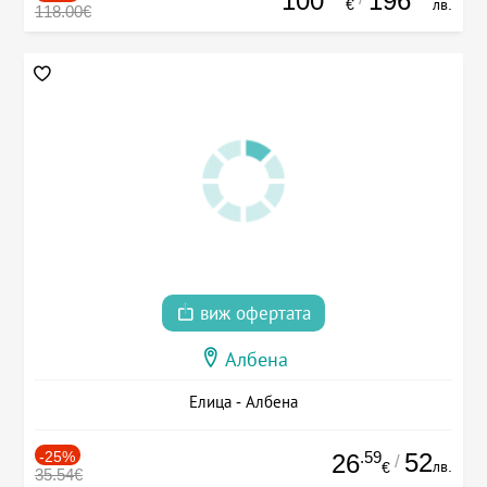
100
196
€
лв.
118.00€
виж офертата
Албена
Елица - Албена
-25%
.59
52
26
/
лв.
€
35.54€