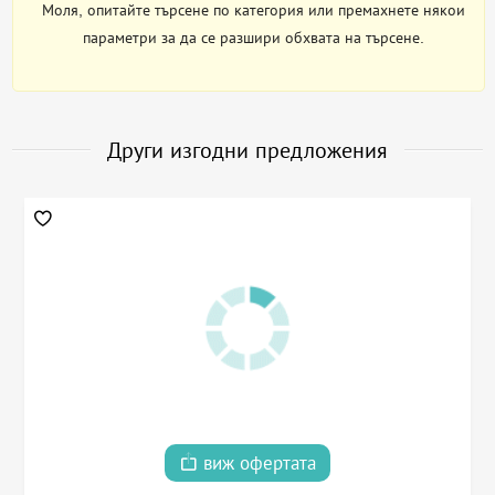
Моля, опитайте търсене по категория или премахнете някои
параметри за да се разшири обхвата на търсене.
Други изгодни предложения
виж офертата