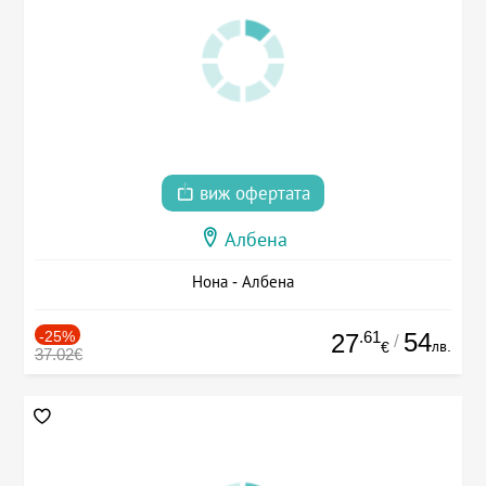
виж офертата
Албена
Нона - Албена
-25%
.61
54
27
/
лв.
€
37.02€