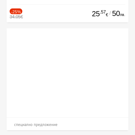
-25%
.57
50
25
/
лв.
€
34.05€
специално предложение