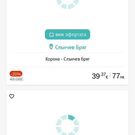
виж офертата
Слънчев Бряг
Корона - Слънчев бряг
-20%
.37
77
39
/
лв.
€
49.08€