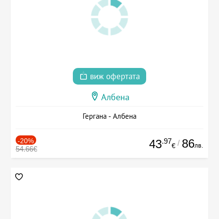
виж офертата
Албена
Гергана - Албена
-20%
.97
86
43
/
лв.
€
54.66€