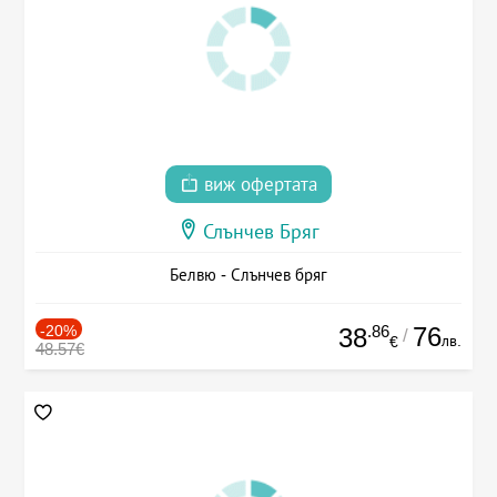
виж офертата
Слънчев Бряг
Белвю - Слънчев бряг
-20%
.86
76
38
/
лв.
€
48.57€