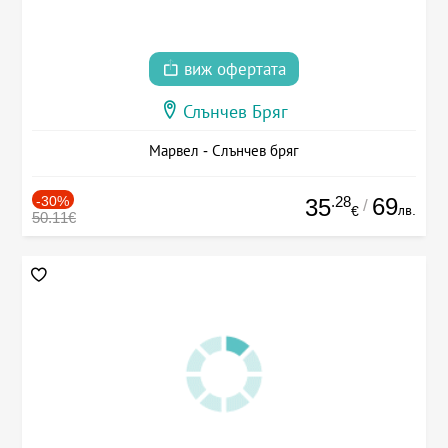
виж офертата
Слънчев Бряг
Марвел - Слънчев бряг
-30%
.28
69
35
/
лв.
€
50.11€