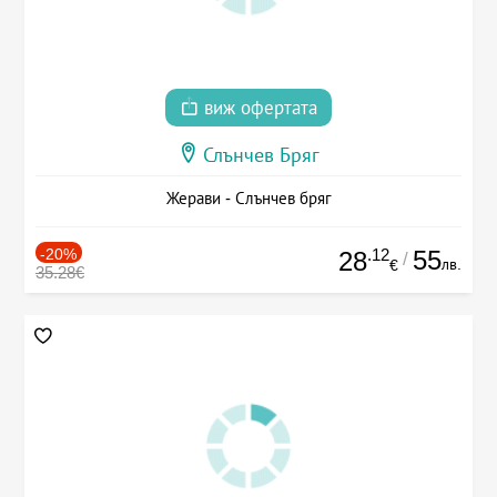
виж офертата
Слънчев Бряг
Жерави - Слънчев бряг
-20%
.12
55
28
/
лв.
€
35.28€