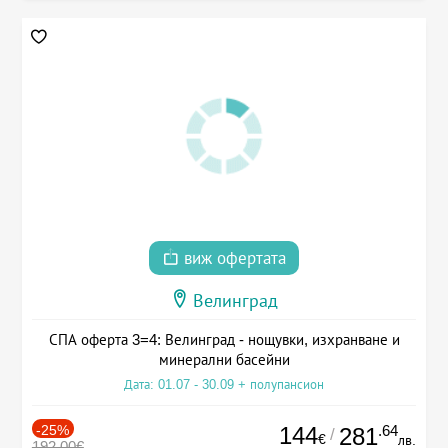
виж офертата
Велинград
СПА оферта 3=4: Велинград - нощувки, изхранване и
минерални басейни
Дата: 01.07 - 30.09 + полупансион
-25%
144
.64
281
/
€
лв.
192.00€