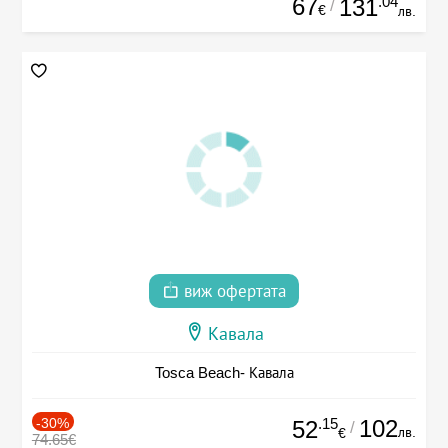
67
.04
131
/
€
лв.
виж офертата
Кавала
Tosca Beach- Кавала
-30%
.15
102
52
/
лв.
€
74.65€