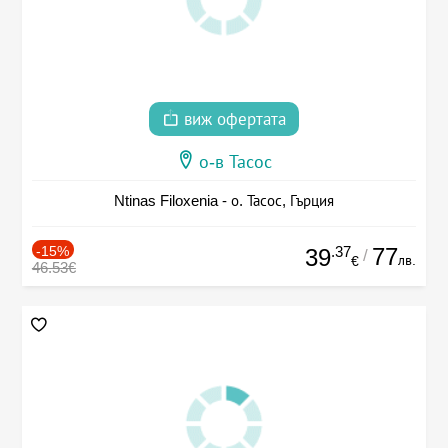
виж офертата
о-в Тасос
Ntinas Filoxenia - о. Тасос, Гърция
-15%
.37
77
39
/
лв.
€
46.53€