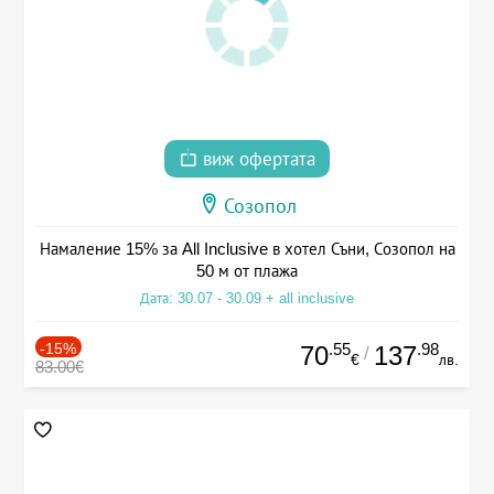
виж офертата
Созопол
Намаление 15% за All Inclusive в хотел Съни, Созопол на
50 м от плажа
Дата: 30.07 - 30.09 + all inclusive
-15%
.55
.98
70
137
/
€
лв.
83.00€