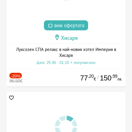
виж офертата
Хисаря
Луксозен СПА релакс в най-новия хотел Империя в
Хисаря
Дата: 25.06 - 01.10 + полупансион
-20%
.20
.99
77
150
/
€
лв.
96.50€