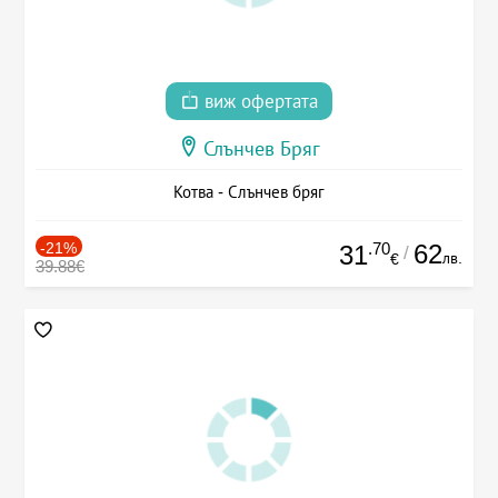
виж офертата
Слънчев Бряг
Котва - Слънчев бряг
-21%
.70
62
31
/
лв.
€
39.88€