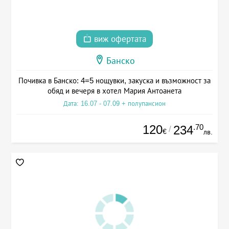
виж офертата
Банско
Почивка в Банско: 4=5 нощувки, закуска и възможност за
обяд и вечеря в хотел Мария Антоанета
Дата: 16.07 - 07.09 + полупансион
120
.70
234
/
€
лв.