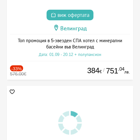
виж офертата
Велинград
Топ промоция в 5-звезден СПА хотел с минерални
басейни във Велинград
Дата: 01.09 - 20.12 + полупансион
-33%
384
.04
751
/
€
лв.
576.00€