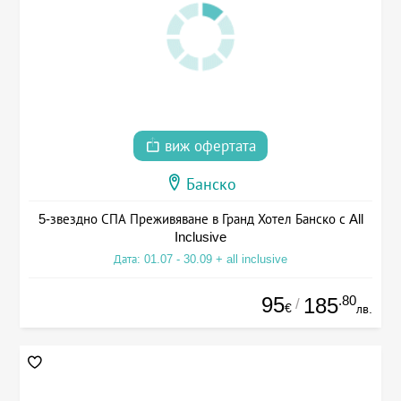
виж офертата
Банско
5-звездно СПА Преживяване в Гранд Хотел Банско с All
Inclusive
Дата: 01.07 - 30.09 + all inclusive
95
.80
185
/
€
лв.