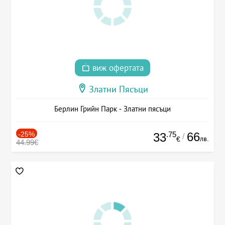
виж офертата
Златни Пясъци
Берлин Грийн Парк - Златни пясъци
-25%
.75
66
33
/
лв.
€
44.99€