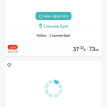
виж офертата
Слънчев Бряг
Нобел - Слънчев бряг
-30%
.32
73
37
/
лв.
€
53.17€