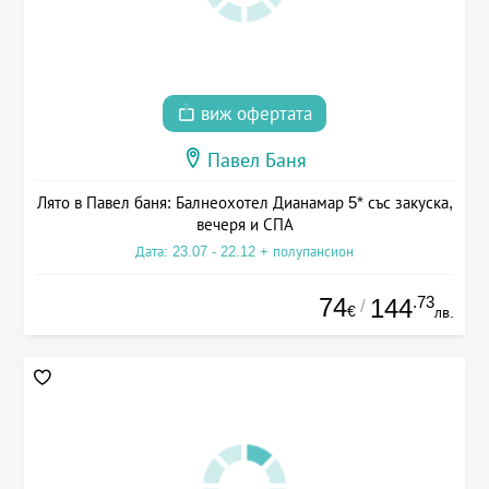
виж офертата
Павел Баня
Лято в Павел баня: Балнеохотел Дианамар 5* със закуска,
вечеря и СПА
Дата: 23.07 - 22.12 + полупансион
74
.73
144
/
€
лв.