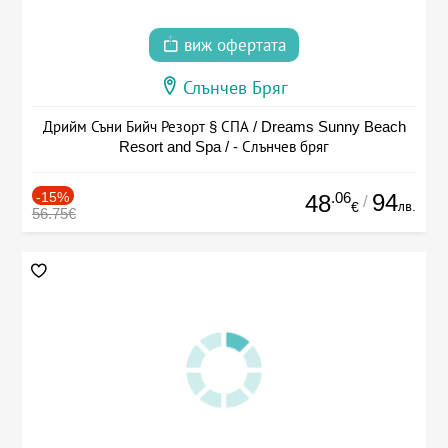
виж офертата
Слънчев Бряг
Дрийм Съни Бийч Резорт § СПА / Dreams Sunny Beach
Resort and Spa / - Слънчев бряг
-15%
.06
94
48
/
лв.
€
56.75€