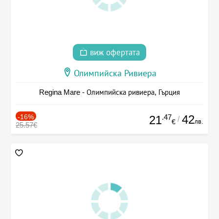
виж офертата
Олимпийска Ривиера
Regina Mare - Олимпийска ривиера, Гърция
-16%
.47
42
21
/
лв.
€
25.57€