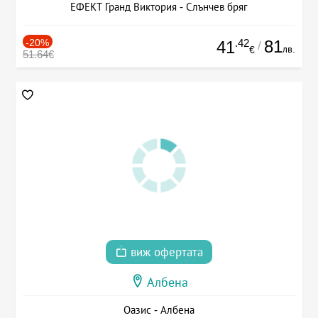
ЕФЕКТ Гранд Виктория - Слънчев бряг
-20%
.42
81
41
/
лв.
€
51.64€
виж офертата
Албена
Оазис - Албена