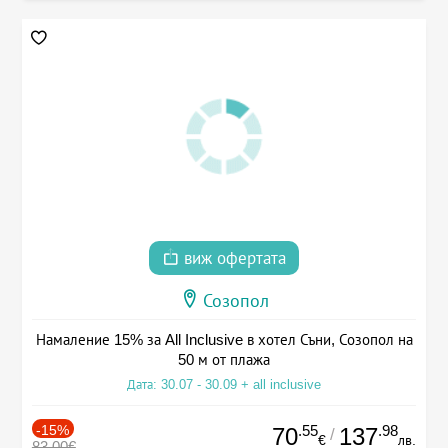
виж офертата
Созопол
Намаление 15% за All Inclusive в хотел Съни, Созопол на
50 м от плажа
Дата: 30.07 - 30.09 + all inclusive
-15%
.55
.98
70
137
/
€
лв.
83.00€