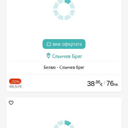
виж офертата
Слънчев Бряг
Белвю - Слънчев бряг
-20%
.86
76
38
/
лв.
€
48.57€