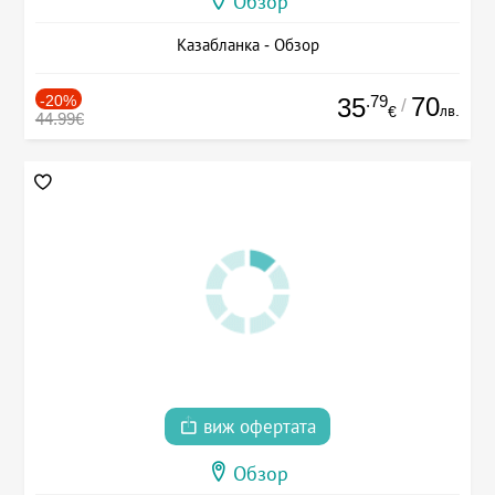
Обзор
Казабланка - Обзор
-20%
.79
70
35
/
лв.
€
44.99€
виж офертата
Обзор