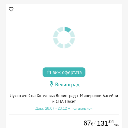
виж офертата
Велинград
Луксозен Спа Хотел във Велинград с Минерални Басейни
и СПА Пакет
Дата: 28.07 - 23.12 + полупансион
67
.04
131
/
€
лв.