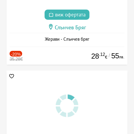
виж офертата
Слънчев Бряг
Жерави - Слънчев бряг
-20%
.12
55
28
/
лв.
€
35.28€