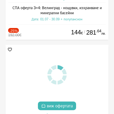
СПА оферта 3=4: Велинград - нощувки, изхранване и
минерални басейни
Дата: 01.07 - 30.09 + полупансион
-25%
144
.64
281
/
€
лв.
192.00€
виж офертата