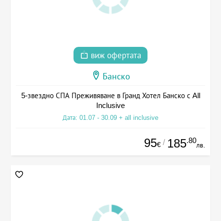
виж офертата
Банско
5-звездно СПА Преживяване в Гранд Хотел Банско с All
Inclusive
Дата: 01.07 - 30.09 + all inclusive
95
.80
185
/
€
лв.