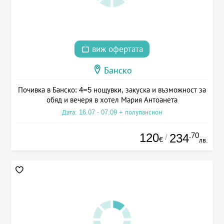
виж офертата
Банско
Почивка в Банско: 4=5 нощувки, закуска и възможност за
обяд и вечеря в хотел Мария Антоанета
Дата: 16.07 - 07.09 + полупансион
120
.70
234
/
€
лв.