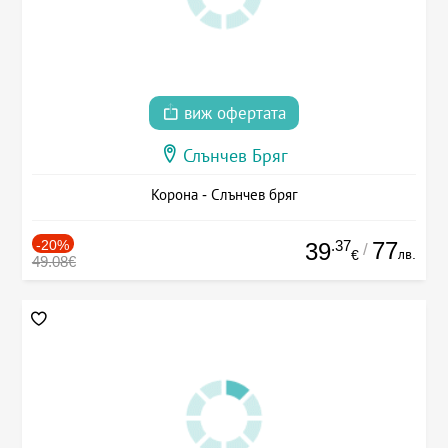
виж офертата
Слънчев Бряг
Корона - Слънчев бряг
-20%
.37
77
39
/
лв.
€
49.08€