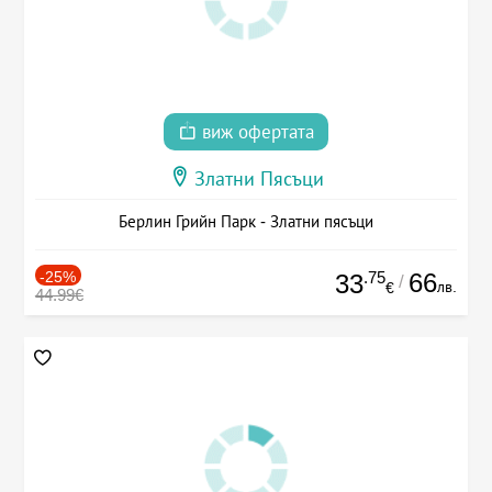
виж офертата
Златни Пясъци
Берлин Грийн Парк - Златни пясъци
-25%
.75
66
33
/
лв.
€
44.99€