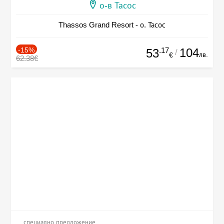
о-в Тасос
Thassos Grand Resort - о. Тасос
-15%
.17
104
53
/
лв.
€
62.38€
специално предложение