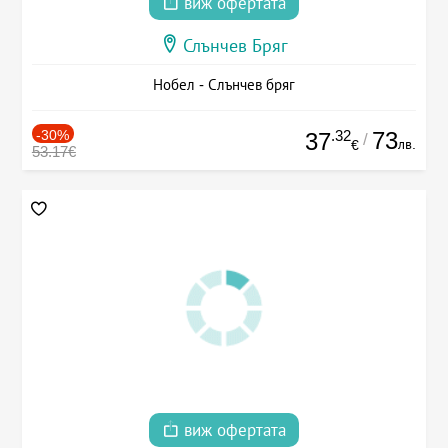
виж офертата
Слънчев Бряг
Нобел - Слънчев бряг
-30%
.32
73
37
/
лв.
€
53.17€
виж офертата