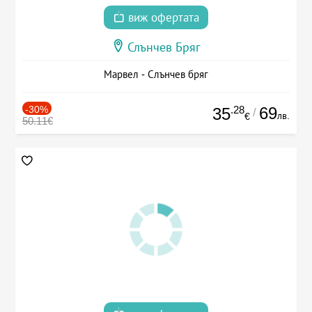
виж офертата
Слънчев Бряг
Марвел - Слънчев бряг
-30%
.28
69
35
/
лв.
€
50.11€