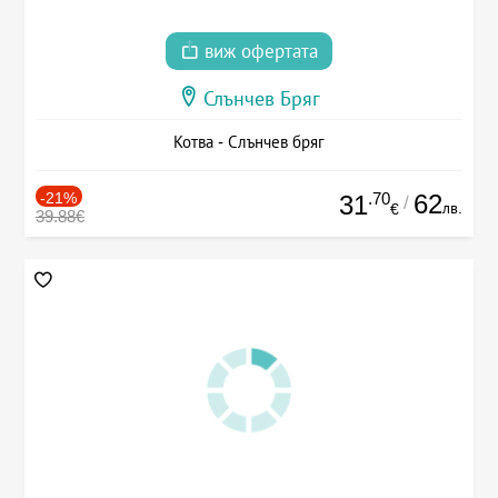
виж офертата
Слънчев Бряг
Котва - Слънчев бряг
-21%
.70
62
31
/
лв.
€
39.88€