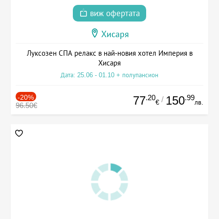
виж офертата
Хисаря
Луксозен СПА релакс в най-новия хотел Империя в
Хисаря
Дата: 25.06 - 01.10 + полупансион
-20%
.20
.99
77
150
/
€
лв.
96.50€