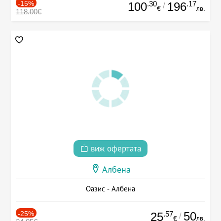
-15%
.30
.17
100
196
/
€
лв.
118.00€
виж офертата
Албена
Оазис - Албена
-25%
.57
50
25
/
лв.
€