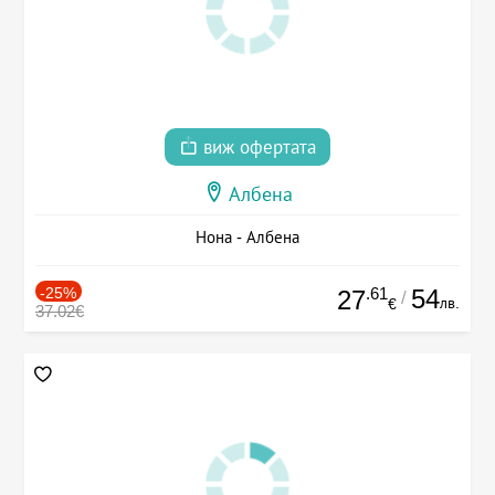
виж офертата
Албена
Нона - Албена
-25%
.61
54
27
/
лв.
€
37.02€