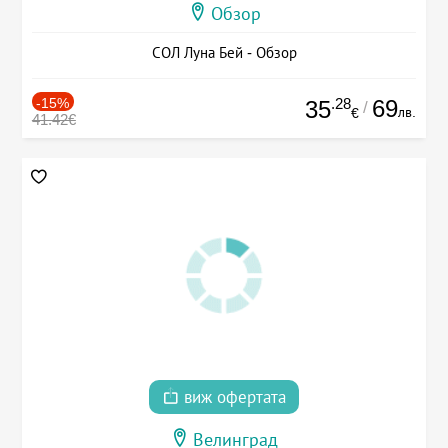
Обзор
СОЛ Луна Бей - Обзор
-15%
.28
69
35
/
лв.
€
41.42€
виж офертата
Велинград