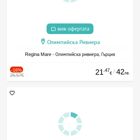
виж офертата
Олимпийска Ривиера
Regina Mare - Олимпийска ривиера, Гърция
-16%
.47
42
21
/
лв.
€
25.57€