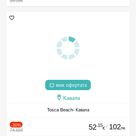
34.05€
виж офертата
Кавала
Tosca Beach- Кавала
-30%
.15
102
52
/
лв.
€
74.65€