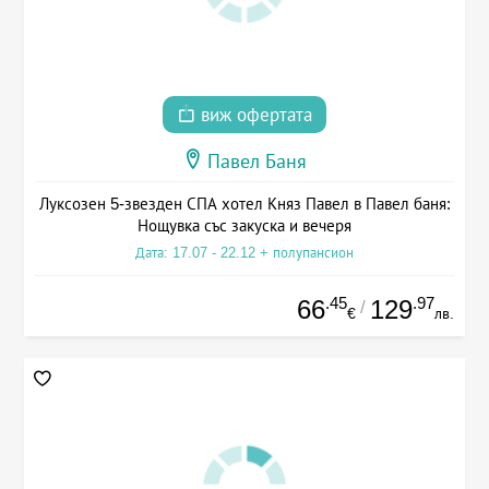
виж офертата
Павел Баня
Луксозен 5-звезден СПА хотел Княз Павел в Павел баня:
Нощувка със закуска и вечеря
Дата: 17.07 - 22.12 + полупансион
.45
.97
66
129
/
€
лв.