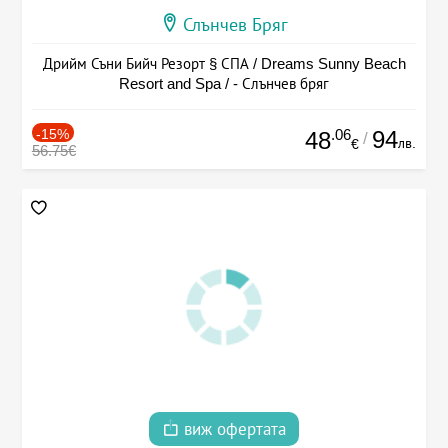
Слънчев Бряг
Дрийм Съни Бийч Резорт § СПА / Dreams Sunny Beach
Resort and Spa / - Слънчев бряг
-15%
.06
94
48
/
лв.
€
56.75€
виж офертата