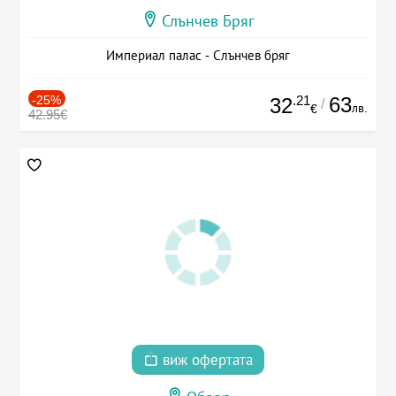
Слънчев Бряг
Империал палас - Слънчев бряг
-25%
.21
63
32
/
лв.
€
42.95€
виж офертата