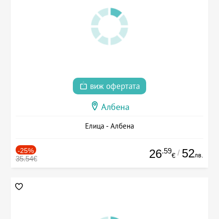
виж офертата
Албена
Елица - Албена
-25%
.59
52
26
/
лв.
€
35.54€