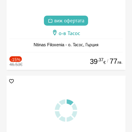
виж офертата
о-в Тасос
Ntinas Filoxenia - о. Тасос, Гърция
-15%
.37
77
39
/
лв.
€
46.53€