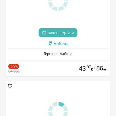
виж офертата
Албена
Гергана - Албена
-20%
.97
86
43
/
лв.
€
54.66€