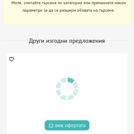
Моля, опитайте търсене по категория или премахнете някои
параметри за да се разшири обхвата на търсене.
Други изгодни предложения
виж офертата