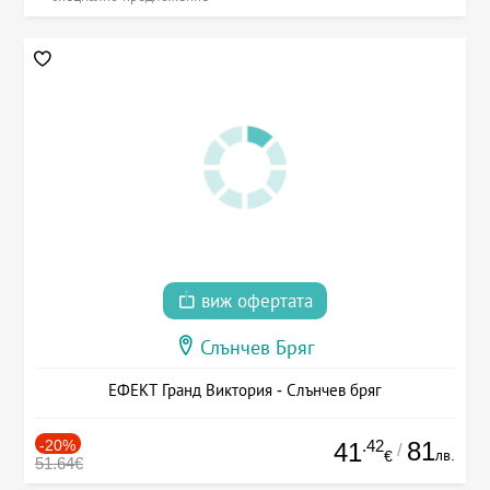
виж офертата
Слънчев Бряг
ЕФЕКТ Гранд Виктория - Слънчев бряг
-20%
.42
81
41
/
лв.
€
51.64€