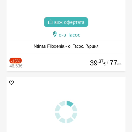
виж офертата
о-в Тасос
Ntinas Filoxenia - о. Тасос, Гърция
-15%
.37
77
39
/
лв.
€
46.53€