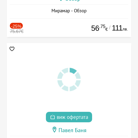
Мирамар - Обзор
-25%
.75
111
56
/
лв.
€
75.67€
виж офертата
Павел Баня