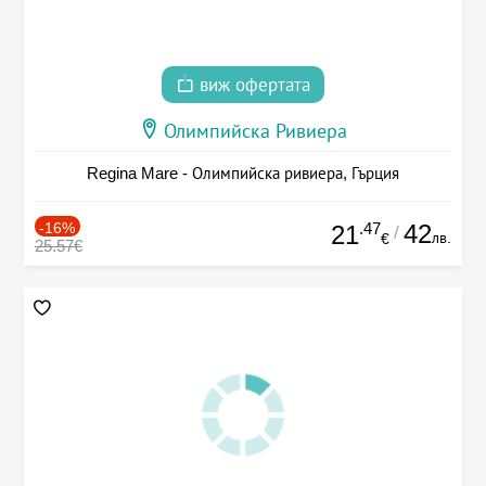
виж офертата
Олимпийска Ривиера
Regina Mare - Олимпийска ривиера, Гърция
-16%
.47
42
21
/
лв.
€
25.57€