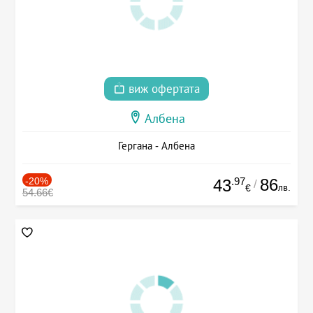
виж офертата
Албена
Гергана - Албена
-20%
.97
86
43
/
лв.
€
54.66€