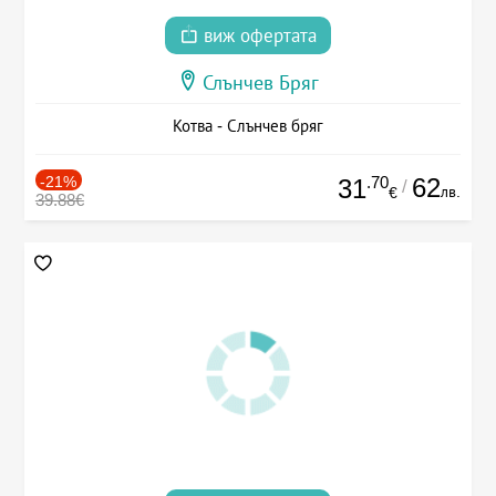
виж офертата
Слънчев Бряг
Котва - Слънчев бряг
-21%
.70
62
31
/
лв.
€
39.88€