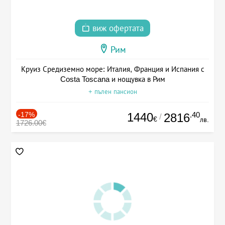
виж офертата
Рим
Круиз Средиземно море: Италия, Франция и Испания с
Costa Toscana и нощувка в Рим
+ пълен пансион
-17%
1440
.40
2816
/
€
лв.
1726.00€