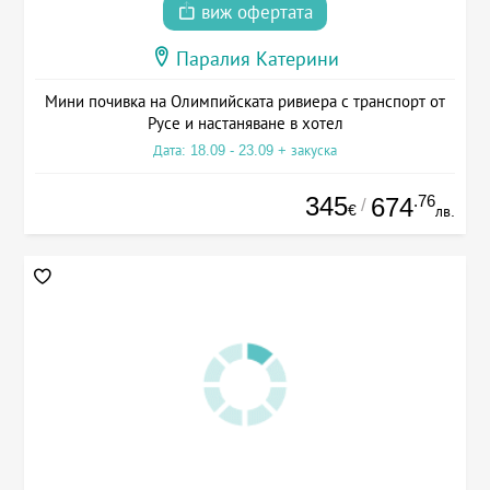
виж офертата
Паралия Катерини
Мини почивка на Олимпийската ривиера с транспорт от
Русе и настаняване в хотел
Дата: 18.09 - 23.09 + закуска
345
.76
674
/
€
лв.