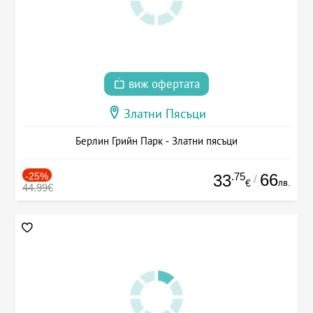
виж офертата
Златни Пясъци
Берлин Грийн Парк - Златни пясъци
-25%
.75
66
33
/
лв.
€
44.99€