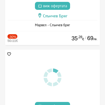
виж офертата
Слънчев Бряг
Марвел - Слънчев бряг
-30%
.28
69
35
/
лв.
€
50.11€