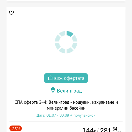
виж офертата
Велинград
СПА оферта 3=4: Велинград - нощувки, изхранване и
минерални басейни
Дата: 01.07 - 30.09 + полупансион
-25%
144
.64
281
/
€
лв.