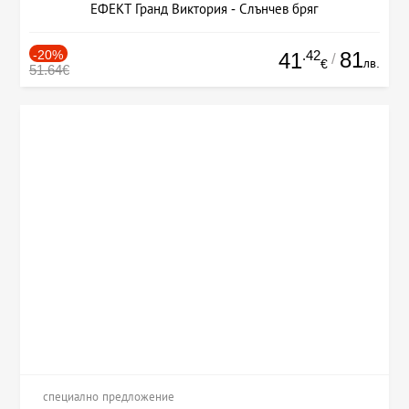
ЕФЕКТ Гранд Виктория - Слънчев бряг
-20%
.42
81
41
/
лв.
€
51.64€
специално предложение