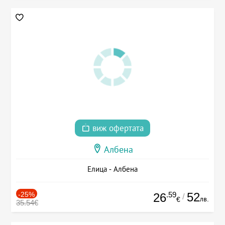
виж офертата
Албена
Елица - Албена
-25%
.59
52
26
/
лв.
€
35.54€