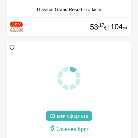
Thassos Grand Resort - о. Тасос
-15%
.17
104
53
/
лв.
€
62.38€
виж офертата
Слънчев Бряг