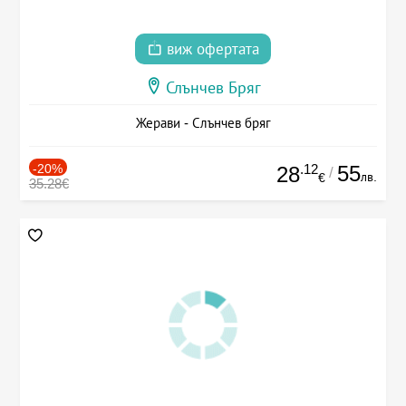
виж офертата
Слънчев Бряг
Жерави - Слънчев бряг
-20%
.12
55
28
/
лв.
€
35.28€