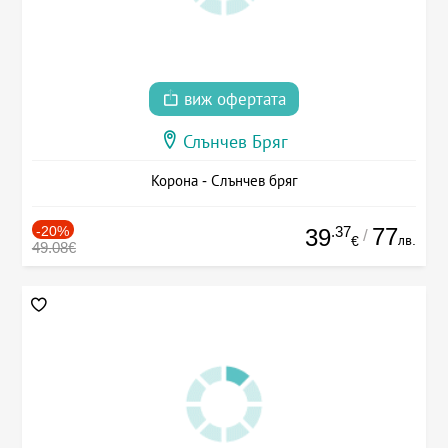
виж офертата
Слънчев Бряг
Корона - Слънчев бряг
-20%
.37
77
39
/
лв.
€
49.08€