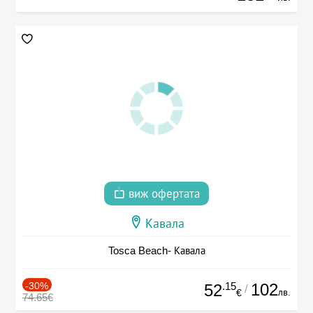
виж офертата
Кавала
Tosca Beach- Кавала
-30%
.15
102
52
/
лв.
€
74.65€