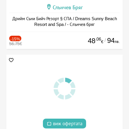
Слънчев Бряг
Дрийм Съни Бийч Резорт § СПА / Dreams Sunny Beach
Resort and Spa / - Слънчев бряг
-15%
.06
94
48
/
лв.
€
56.75€
виж офертата