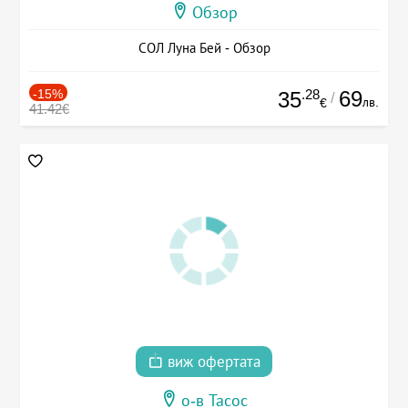
Обзор
СОЛ Луна Бей - Обзор
-15%
.28
69
35
/
лв.
€
41.42€
виж офертата
о-в Тасос