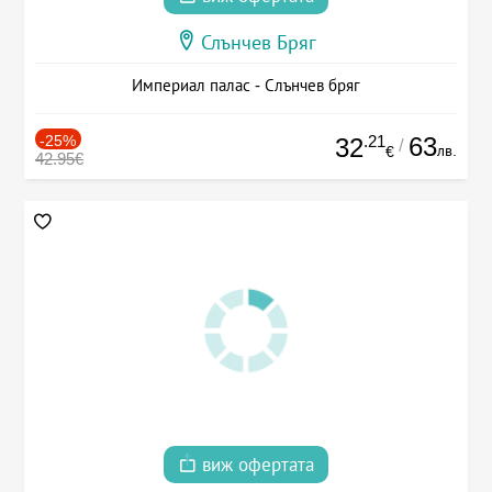
Слънчев Бряг
Империал палас - Слънчев бряг
-25%
.21
63
32
/
лв.
€
42.95€
виж офертата