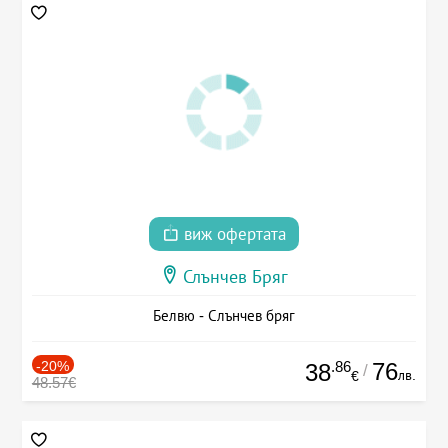
виж офертата
Слънчев Бряг
Белвю - Слънчев бряг
-20%
.86
76
38
/
лв.
€
48.57€