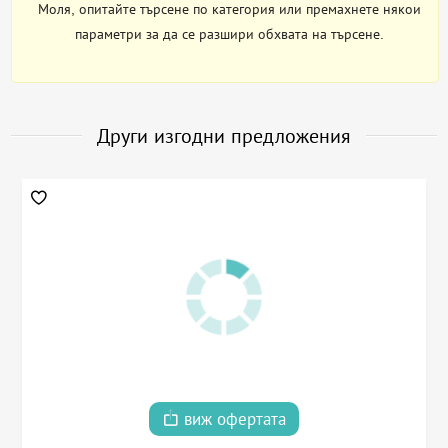
Моля, опитайте търсене по категория или премахнете някои
параметри за да се разшири обхвата на търсене.
Други изгодни предложения
виж офертата