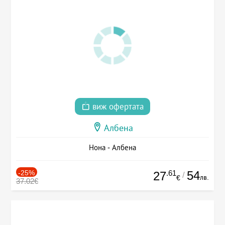
виж офертата
Албена
Нона - Албена
-25%
.61
54
27
/
лв.
€
37.02€