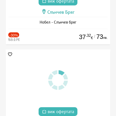
виж офертата
Слънчев Бряг
Нобел - Слънчев бряг
-30%
.32
73
37
/
лв.
€
53.17€
виж офертата