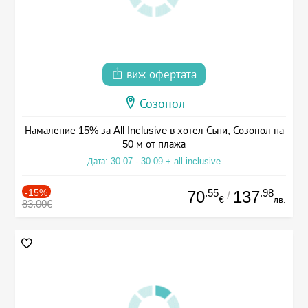
виж офертата
Созопол
Намаление 15% за All Inclusive в хотел Съни, Созопол на
50 м от плажа
Дата: 30.07 - 30.09 + all inclusive
-15%
.55
.98
70
137
/
€
лв.
83.00€