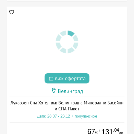
виж офертата
Велинград
Луксозен Спа Хотел във Велинград с Минерални Басейни
и СПА Пакет
Дата: 28.07 - 23.12 + полупансион
67
.04
131
/
€
лв.