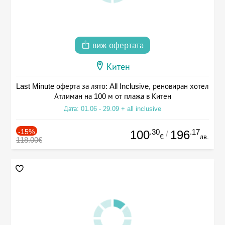
виж офертата
Китен
Last Minute оферта за лято: All Inclusive, реновиран хотел
Атлиман на 100 м от плажа в Китен
Дата: 01.06 - 29.09 + all inclusive
-15%
.30
.17
100
196
/
€
лв.
118.00€