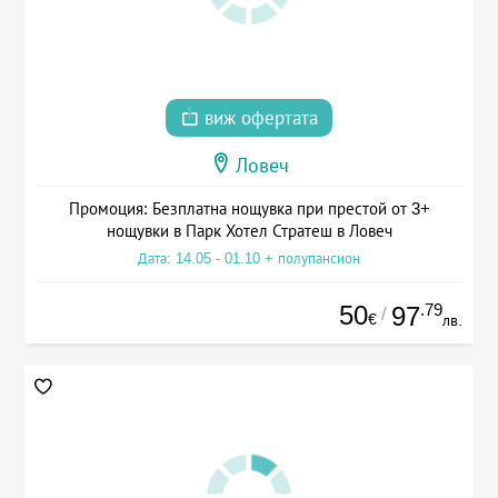
виж офертата
Ловеч
Промоция: Безплатна нощувка при престой от 3+
нощувки в Парк Хотел Стратеш в Ловеч
Дата: 14.05 - 01.10 + полупансион
50
.79
97
/
€
лв.