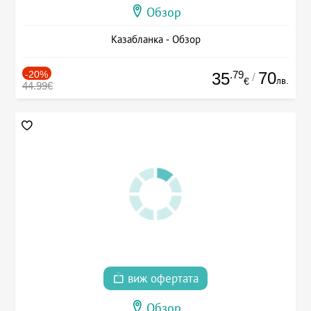
Обзор
Казабланка - Обзор
-20%
.79
70
35
/
лв.
€
44.99€
виж офертата
Обзор