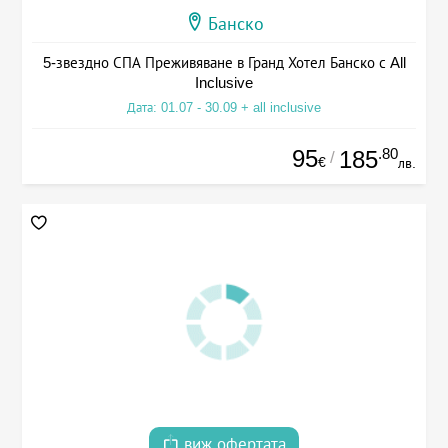
Банско
5-звездно СПА Преживяване в Гранд Хотел Банско с All
Inclusive
Дата: 01.07 - 30.09 + all inclusive
95
.80
185
/
€
лв.
виж офертата