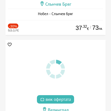
Слънчев Бряг
Нобел - Слънчев бряг
-30%
.32
73
37
/
лв.
€
53.17€
виж офертата
Велинград