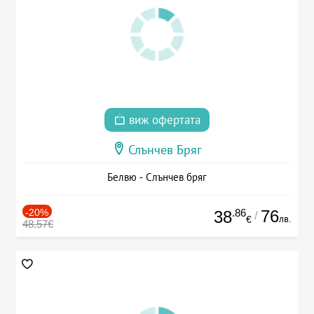
виж офертата
Слънчев Бряг
Белвю - Слънчев бряг
-20%
.86
76
38
/
лв.
€
48.57€