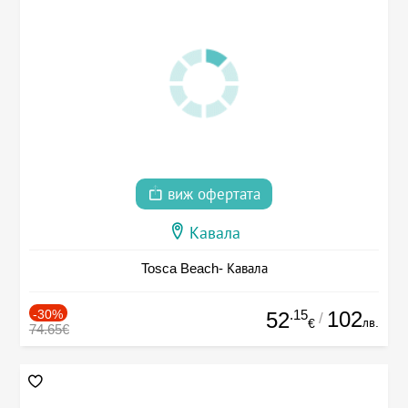
виж офертата
Кавала
Tosca Beach- Кавала
-30%
.15
102
52
/
лв.
€
74.65€