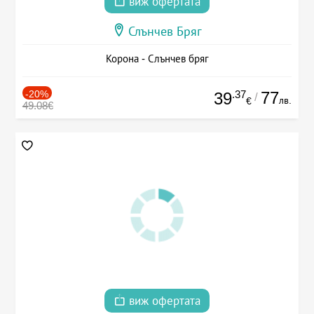
виж офертата
Слънчев Бряг
Корона - Слънчев бряг
-20%
.37
77
39
/
лв.
€
49.08€
виж офертата