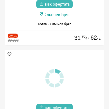
виж офертата
Слънчев Бряг
Котва - Слънчев бряг
-21%
.70
62
31
/
лв.
€
39.88€
виж офертата