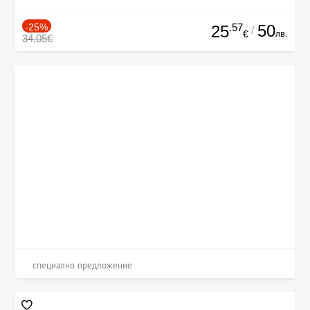
-25%
.57
50
25
/
лв.
€
34.05€
специално предложение