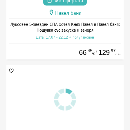
виж офертата
Павел Баня
Луксозен 5-звезден СПА хотел Княз Павел в Павел баня:
Нощувка със закуска и вечеря
Дата: 17.07 - 22.12 + полупансион
.45
.97
66
129
/
€
лв.