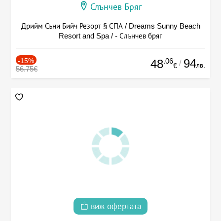
Слънчев Бряг
Дрийм Съни Бийч Резорт § СПА / Dreams Sunny Beach
Resort and Spa / - Слънчев бряг
-15%
.06
94
48
/
лв.
€
56.75€
виж офертата