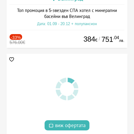
Топ промоция в 5-звезден СПА хотел с минерални
басейни във Велинград
Дата: 01.09 - 20.12 + полупансион
-33%
384
.04
751
/
€
лв.
576.00€
виж офертата