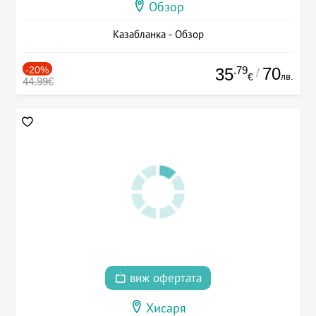
Обзор
Казабланка - Обзор
-20%
.79
70
35
/
лв.
€
44.99€
виж офертата
Хисаря