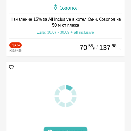
Созопол
Намаление 15% за All Inclusive в хотел Съни, Созопол на
50 м от плажа
Дата: 30.07 - 30.09 + all inclusive
-15%
.55
.98
70
137
/
€
лв.
83.00€