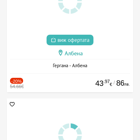
виж офертата
Албена
Гергана - Албена
-20%
.97
86
43
/
лв.
€
54.66€