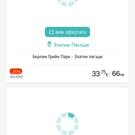
виж офертата
Златни Пясъци
Берлин Грийн Парк - Златни пясъци
-25%
.75
66
33
/
лв.
€
44.99€