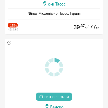
о-в Тасос
Ntinas Filoxenia - о. Тасос, Гърция
-15%
.37
77
39
/
лв.
€
46.53€
виж офертата
Банско