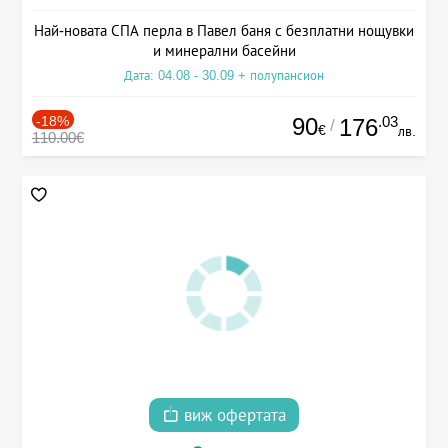
Най-новата СПА перла в Павел баня с безплатни нощувки
и минерални басейни
Дата: 04.08 - 30.09 + полупансион
-18%
90
.03
176
/
€
лв.
110.00€
виж офертата