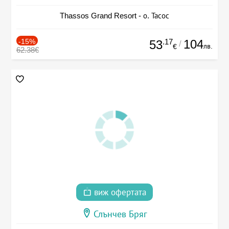
Thassos Grand Resort - о. Тасос
-15%
.17
104
53
/
лв.
€
62.38€
виж офертата
Слънчев Бряг