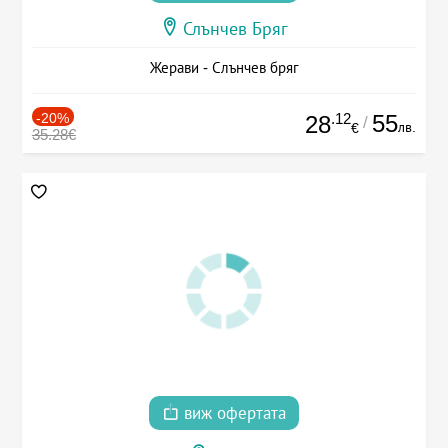
Слънчев Бряг
Жерави - Слънчев бряг
-20%
.12
55
28
/
лв.
€
35.28€
виж офертата