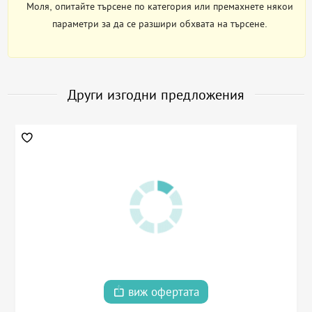
Моля, опитайте търсене по категория или премахнете някои
параметри за да се разшири обхвата на търсене.
Други изгодни предложения
виж офертата