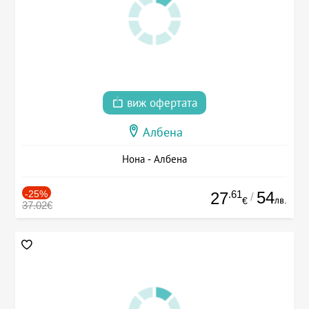
виж офертата
Албена
Нона - Албена
-25%
.61
54
27
/
лв.
€
37.02€