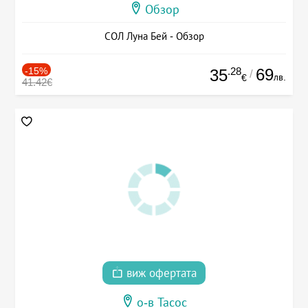
Обзор
СОЛ Луна Бей - Обзор
-15%
.28
69
35
/
лв.
€
41.42€
виж офертата
о-в Тасос