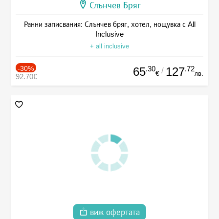
Слънчев Бряг
Ранни записвания: Слънчев бряг, хотел, нощувка с All
Inclusive
+ all inclusive
-30%
.30
.72
65
127
/
€
лв.
92.70€
виж офертата