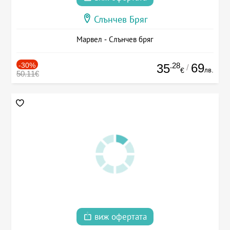
Слънчев Бряг
Марвел - Слънчев бряг
-30%
.28
69
35
/
лв.
€
50.11€
виж офертата