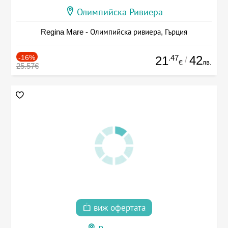
Олимпийска Ривиера
Regina Mare - Олимпийска ривиера, Гърция
-16%
.47
42
21
/
лв.
€
25.57€
виж офертата