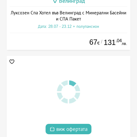
Велинград
Луксозен Спа Хотел във Велинград с Минерални Басейни
и СПА Пакет
Дата: 28.07 - 23.12 + полупансион
67
.04
131
/
€
лв.
виж офертата