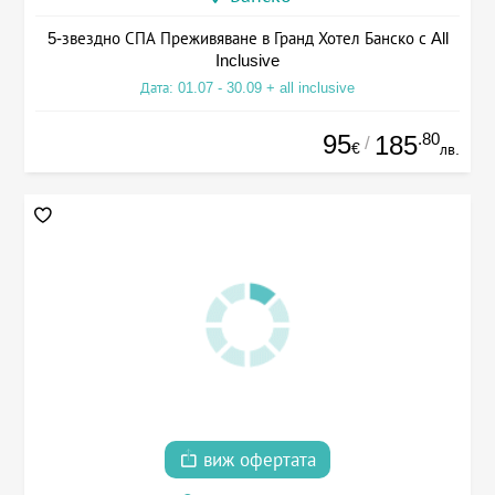
5-звездно СПА Преживяване в Гранд Хотел Банско с All
Inclusive
Дата: 01.07 - 30.09 + all inclusive
95
.80
185
/
€
лв.
виж офертата