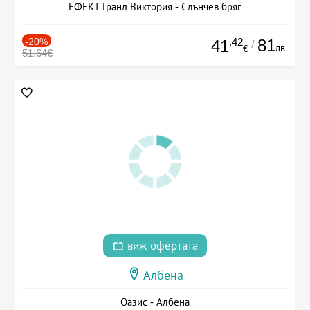
ЕФЕКТ Гранд Виктория - Слънчев бряг
-20%
.42
81
41
/
лв.
€
51.64€
виж офертата
Албена
Оазис - Албена