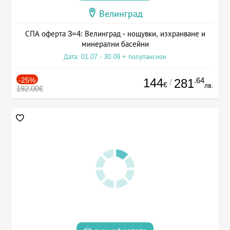
Велинград
СПА оферта 3=4: Велинград - нощувки, изхранване и
минерални басейни
Дата: 01.07 - 30.09 + полупансион
-25%
144
.64
281
/
€
лв.
192.00€