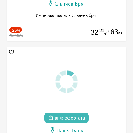
Слънчев Бряг
Империал палас - Слънчев бряг
-25%
.21
63
32
/
лв.
€
42.95€
виж офертата
Павел Баня