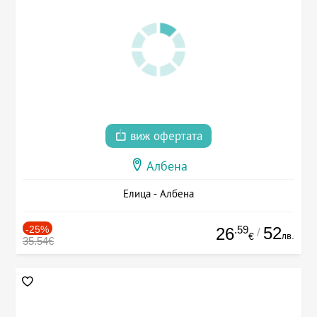
виж офертата
Албена
Елица - Албена
-25%
.59
52
26
/
лв.
€
35.54€