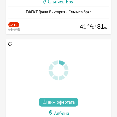
Слънчев Бряг
ЕФЕКТ Гранд Виктория - Слънчев бряг
-20%
.42
81
41
/
лв.
€
51.64€
виж офертата
Албена