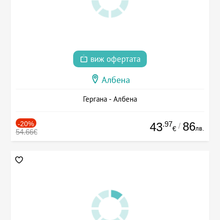
виж офертата
Албена
Гергана - Албена
-20%
.97
86
43
/
лв.
€
54.66€