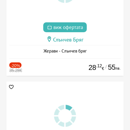
виж офертата
Слънчев Бряг
Жерави - Слънчев бряг
-20%
.12
55
28
/
лв.
€
35.28€