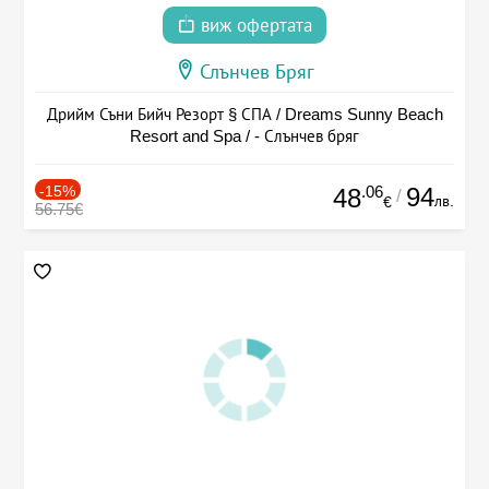
виж офертата
Слънчев Бряг
Дрийм Съни Бийч Резорт § СПА / Dreams Sunny Beach
Resort and Spa / - Слънчев бряг
-15%
.06
94
48
/
лв.
€
56.75€