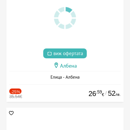
виж офертата
Албена
Елица - Албена
-25%
.59
52
26
/
лв.
€
35.54€