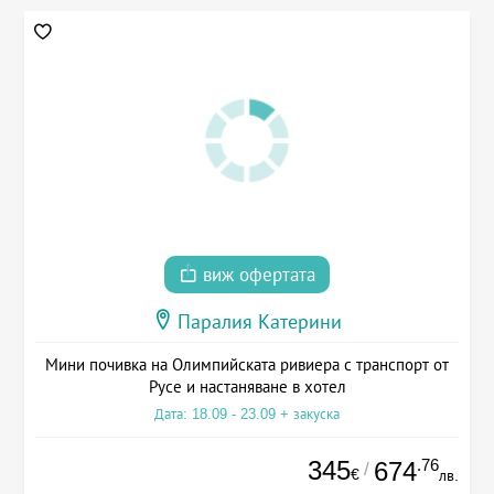
виж офертата
Паралия Катерини
Мини почивка на Олимпийската ривиера с транспорт от
Русе и настаняване в хотел
Дата: 18.09 - 23.09 + закуска
345
.76
674
/
€
лв.