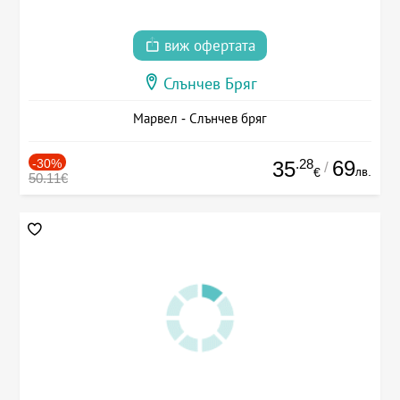
виж офертата
Слънчев Бряг
Марвел - Слънчев бряг
-30%
.28
69
35
/
лв.
€
50.11€