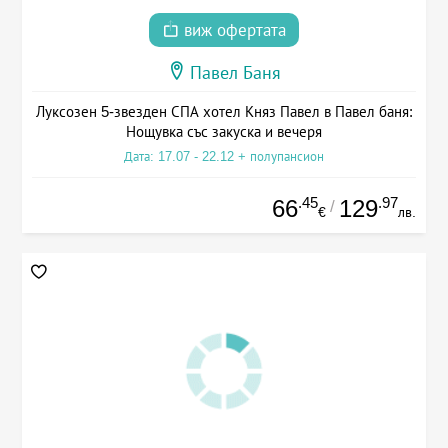
виж офертата
Павел Баня
Луксозен 5-звезден СПА хотел Княз Павел в Павел баня:
Нощувка със закуска и вечеря
Дата: 17.07 - 22.12 + полупансион
.45
.97
66
129
/
€
лв.