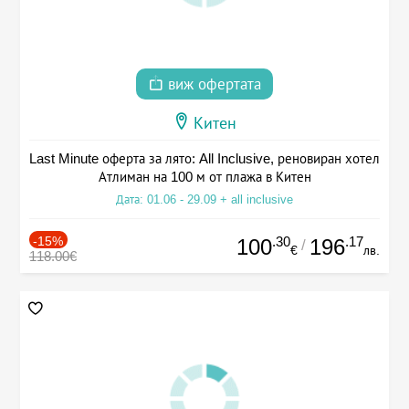
виж офертата
Китен
Last Minute оферта за лято: All Inclusive, реновиран хотел
Атлиман на 100 м от плажа в Китен
Дата: 01.06 - 29.09 + all inclusive
-15%
.30
.17
100
196
/
€
лв.
118.00€