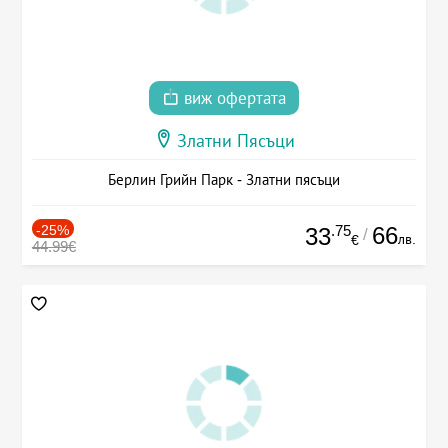
виж офертата
Златни Пясъци
Берлин Грийн Парк - Златни пясъци
-25%
.75
66
33
/
лв.
€
44.99€