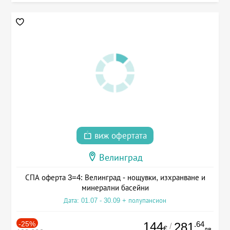
виж офертата
Велинград
СПА оферта 3=4: Велинград - нощувки, изхранване и
минерални басейни
Дата: 01.07 - 30.09 + полупансион
-25%
144
.64
281
/
€
лв.