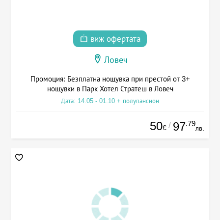
виж офертата
Ловеч
Промоция: Безплатна нощувка при престой от 3+
нощувки в Парк Хотел Стратеш в Ловеч
Дата: 14.05 - 01.10 + полупансион
50
.79
97
/
€
лв.