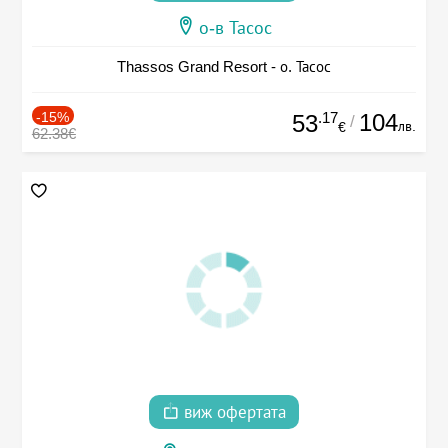
о-в Тасос
Thassos Grand Resort - о. Тасос
-15%
.17
104
53
/
лв.
€
62.38€
виж офертата