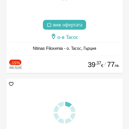
виж офертата
о-в Тасос
Ntinas Filoxenia - о. Тасос, Гърция
-15%
.37
77
39
/
лв.
€
46.53€