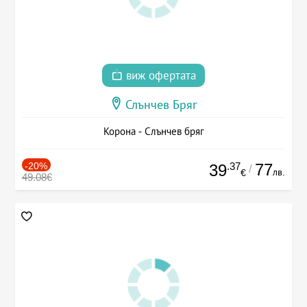
виж офертата
Слънчев Бряг
Корона - Слънчев бряг
-20%
.37
77
39
/
лв.
€
49.08€