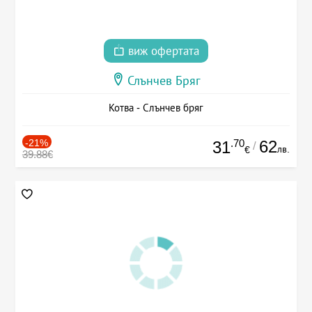
виж офертата
Слънчев Бряг
Котва - Слънчев бряг
-21%
.70
62
31
/
лв.
€
39.88€