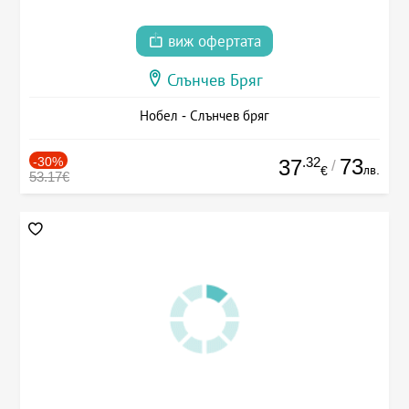
виж офертата
Слънчев Бряг
Нобел - Слънчев бряг
-30%
.32
73
37
/
лв.
€
53.17€