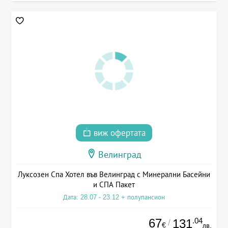
виж офертата
Велинград
Луксозен Спа Хотел във Велинград с Минерални Басейни
и СПА Пакет
Дата: 28.07 - 23.12 + полупансион
67
.04
131
/
€
лв.