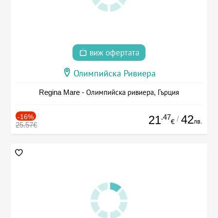
виж офертата
Олимпийска Ривиера
Regina Mare - Олимпийска ривиера, Гърция
-16%
.47
42
21
/
лв.
€
25.57€