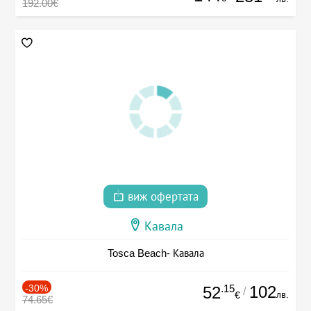
192.00€
виж офертата
Кавала
Tosca Beach- Кавала
-30%
.15
102
52
/
лв.
€
74.65€