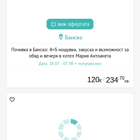
виж офертата
Банско
Почивка в Банско: 4=5 нощувки, закуска и възможност за
обяд и вечеря в хотел Мария Антоанета
Дата: 16.07 - 07.09 + полупансион
120
.70
234
/
€
лв.