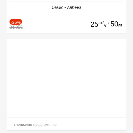
Оазис - Албена
-25%
.57
50
25
/
лв.
€
34.05€
специално предложение