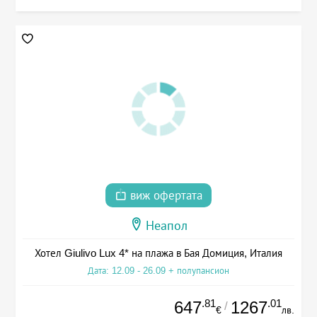
виж офертата
Неапол
Хотел Giulivo Lux 4* на плажа в Бая Домиция, Италия
Дата: 12.09 - 26.09 + полупансион
.81
.01
647
1267
/
€
лв.