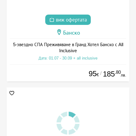
виж офертата
Банско
5-звездно СПА Преживяване в Гранд Хотел Банско с All
Inclusive
Дата: 01.07 - 30.09 + all inclusive
95
.80
185
/
€
лв.