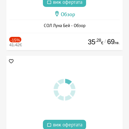
виж офертата
Обзор
СОЛ Луна Бей - Обзор
-15%
.28
69
35
/
лв.
€
41.42€
виж офертата