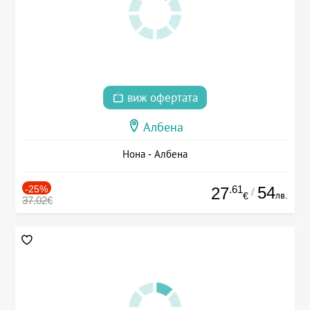
виж офертата
Албена
Нона - Албена
-25%
.61
54
27
/
лв.
€
37.02€