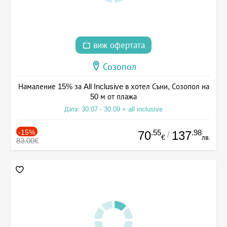
виж офертата
Созопол
Намаление 15% за All Inclusive в хотел Съни, Созопол на
50 м от плажа
Дата: 30.07 - 30.09 + all inclusive
-15%
.55
.98
70
137
/
€
лв.
83.00€