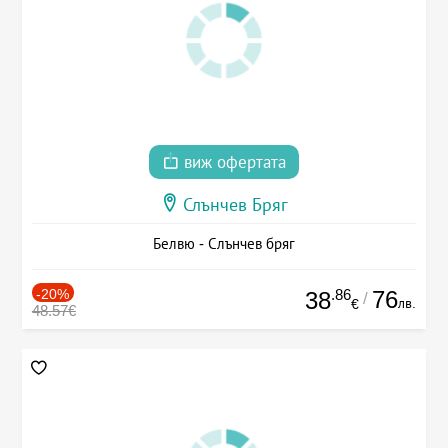
виж офертата
Слънчев Бряг
Белвю - Слънчев бряг
-20%
.86
76
38
/
лв.
€
48.57€