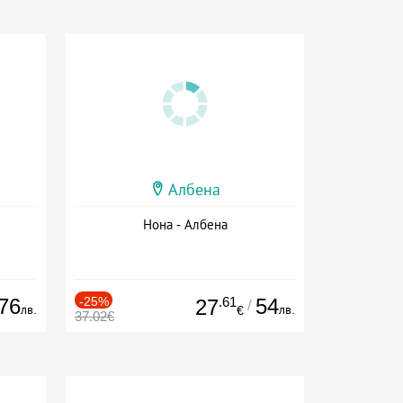
Албена
Нона - Албена
76
-25%
.61
54
27
/
лв.
лв.
€
37.02€