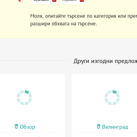
Моля, опитайте търсене по категория или пре
разшири обхвата на търсене.
Други изгодни предло
Обзор
Велинград