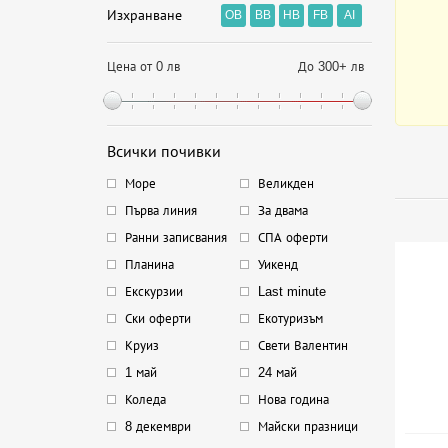
Изхранване
OB
BB
HB
FB
AI
Цена от 0 лв
До 300+ лв
Всички почивки
Море
Великден
Първа линия
За двама
Ранни записвания
СПА оферти
Планина
Уикенд
Екскурзии
Last minute
Ски оферти
Екотуризъм
Круиз
Свети Валентин
1 май
24 май
Коледа
Нова година
8 декември
Майски празници