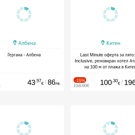
Албена
Китен
Гергана - Албена
Last Minute оферта за лято: 
Inclusive, реновиран хотел А
на 100 м от плажа в Ките
Дата: 01.06 - 29.09 + all inclus
.97
86
-15%
.30
43
100
19
/
/
лв.
€
€
€
118.00€