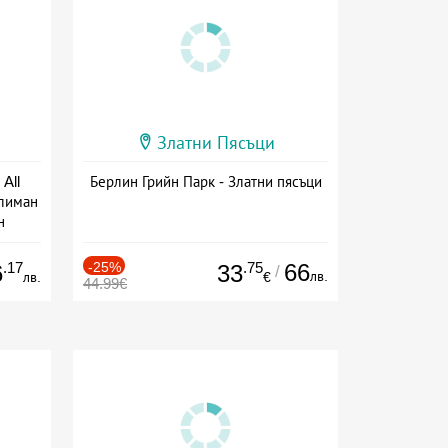
Златни Пясъци
All
Берлин Грийн Парк - Златни пясъци
тлиман
н
ive
.17
-25%
.75
66
6
33
/
лв.
лв.
€
44.99€