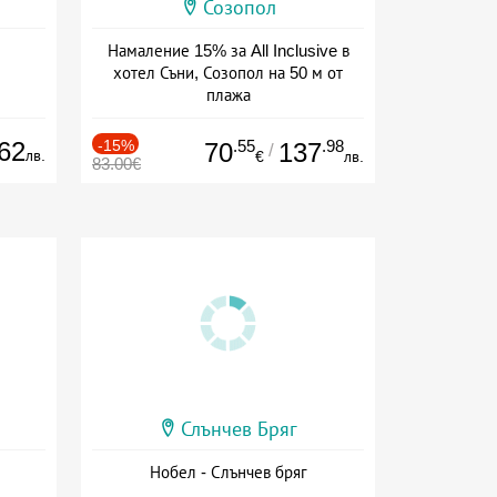
Созопол
Намаление 15% за All Inclusive в
хотел Съни, Созопол на 50 м от
плажа
Дата: 30.07 - 30.09 + all inclusive
62
-15%
.55
.98
70
137
/
лв.
€
лв.
83.00€
Слънчев Бряг
Нобел - Слънчев бряг