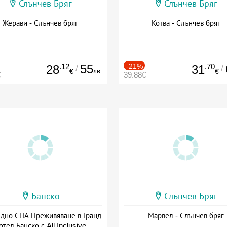
Слънчев Бряг
Слънчев Бряг
Жерави - Слънчев бряг
Котва - Слънчев бряг
.12
55
-21%
.70
28
31
/
/
лв.
€
€
€
39.88€
Банско
Слънчев Бряг
здно СПА Преживяване в Гранд
Марвел - Слънчев бряг
отел Банско с All Inclusive