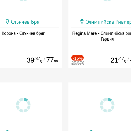
Слънчев Бряг
Олимпийска Ривие
Корона - Слънчев бряг
Regina Mare - Олимпийска ри
Гърция
.37
77
-16%
.47
39
21
/
/
лв.
€
€
€
25.57€