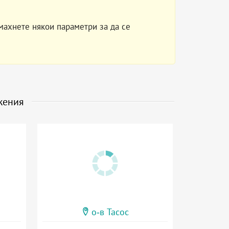
махнете някои параметри за да се
жения
о-в Тасос