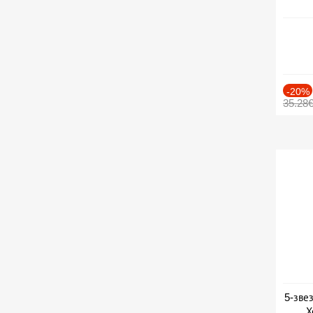
-20%
35.28
5-зве
Х