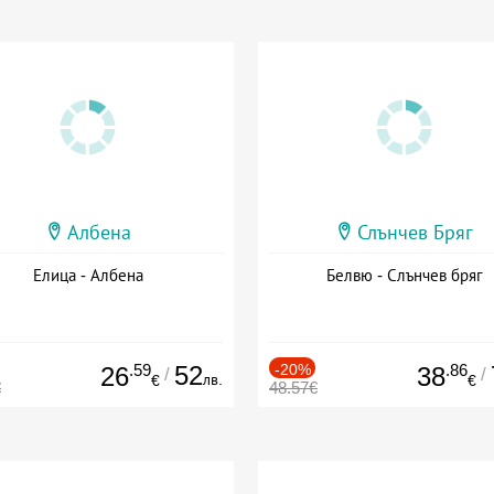
Албена
Слънчев Бряг
Елица - Албена
Белвю - Слънчев бряг
.59
52
-20%
.86
26
38
/
/
лв.
€
€
€
48.57€