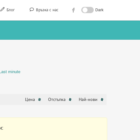
Блог
Връзка с нас
Dark
Last minute
Цена
Отстъпка
Най-нови
и: