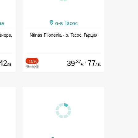
ра
о-в Тасос
виера,
Ntinas Filoxenia - о. Тасос, Гърция
42
-15%
.37
77
39
/
лв.
лв.
€
46.53€