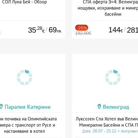
СОЛ Луна Бей - Обзор
СПА оферта 3=4: Велингра
нощувки, изхранване и мине
басейни
Дата: 01.07 - 30.09 + полупан
.28
69
-25%
144
35
28
/
/
лв.
€
€
€
192.00€
Паралия Катерини
Велинград
и почивка на Олимпийската
Луксозен Спа Хотел във Велин
виера с транспорт от Русе и
Минерални Басейни и СПА П
настаняване в хотел
Дата: 28.07 - 23.12 + полупан
Дата: 18.09 - 23.09 + закуска