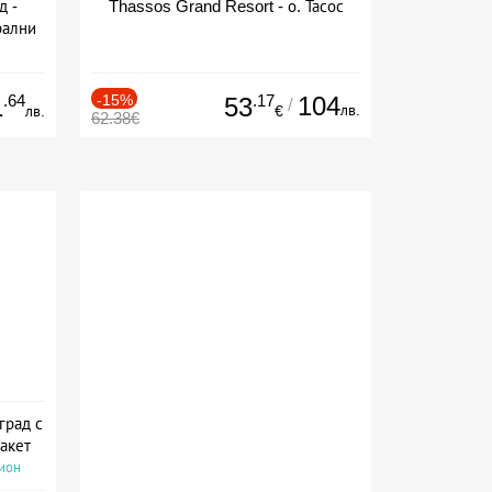
д -
Thassos Grand Resort - о. Тасос
рални
сион
.64
-15%
.17
104
1
53
/
лв.
лв.
€
62.38€
град с
акет
сион