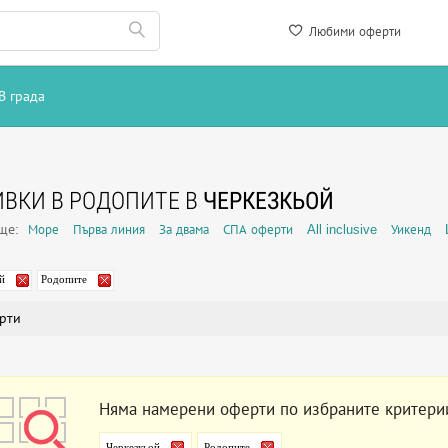
Любими оферти
В града
ВКИ В РОДОПИТЕ В
ЧЕРКЕЗКЬОЙ
още:
Море
Първа линия
За двама
СПА оферти
All inclusive
Уикенд
й
Родопите
рти
Няма намерени оферти по избраните критери
Черкезкьой
Родопите