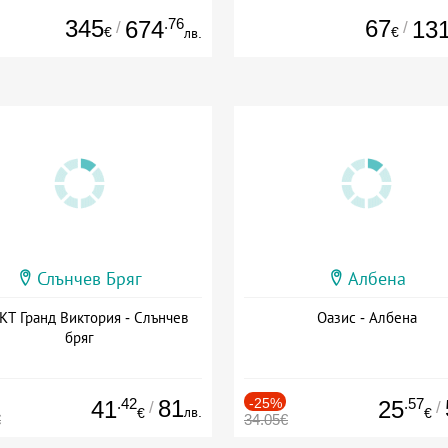
345
.76
67
674
13
/
/
€
€
лв.
Слънчев Бряг
Албена
Т Гранд Виктория - Слънчев
Оазис - Албена
бряг
.42
81
-25%
.57
41
25
/
/
лв.
€
€
€
34.05€