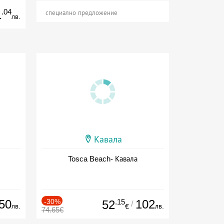
.04
1
специално предложение
лв.
Кавала
Tosca Beach- Кавала
50
-30%
.15
102
52
/
лв.
лв.
€
74.65€