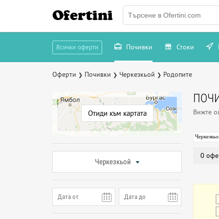
Ofertini
Почивки
Стоки
Всички оферти
Оферти
Почивки
Черкезкьой
Родопите
❯
❯
❯
ПОЧИ
Вижте 
Отиди към картата
Черкезкьо
0 офе
Черкезкьой