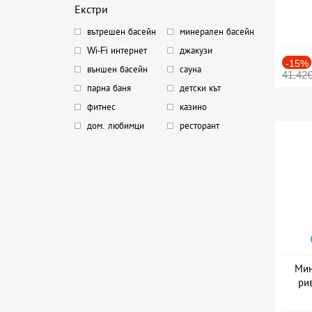
Екстри
вътрешен басейн
минерален басейн
Wi-Fi интернет
джакузи
-15%
външен басейн
сауна
41.42
парна баня
детски кът
фитнес
казино
дом. любимци
ресторант
Мин
ри