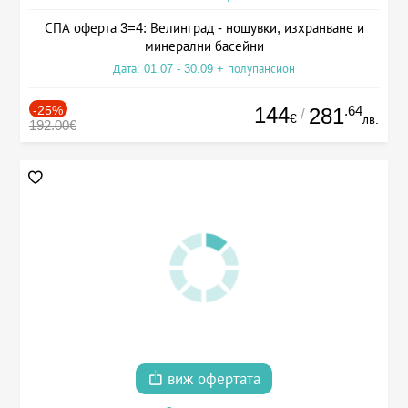
СПА оферта 3=4: Велинград - нощувки, изхранване и
минерални басейни
Дата: 01.07 - 30.09 + полупансион
-25%
144
.64
281
/
€
лв.
192.00€
виж офертата