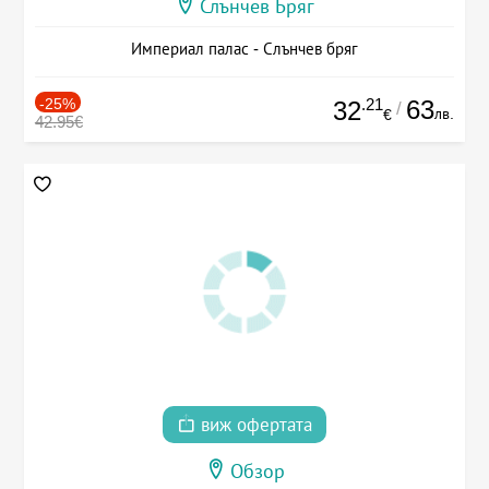
Слънчев Бряг
Империал палас - Слънчев бряг
-25%
.21
63
32
/
лв.
€
42.95€
виж офертата
Обзор