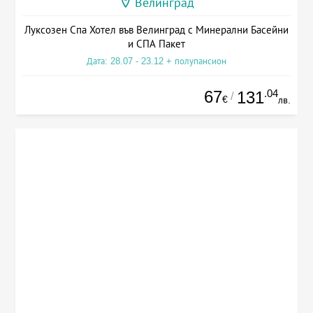
Велинград
Луксозен Спа Хотел във Велинград с Минерални Басейни
и СПА Пакет
Дата: 28.07 - 23.12 + полупансион
67
.04
131
/
€
лв.