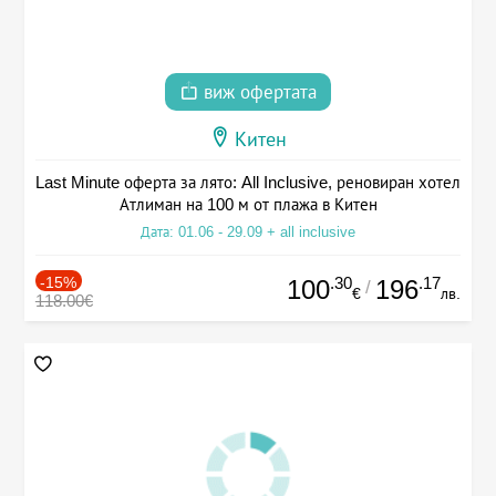
виж офертата
Китен
Last Minute оферта за лято: All Inclusive, реновиран хотел
Атлиман на 100 м от плажа в Китен
Дата: 01.06 - 29.09 + all inclusive
-15%
.30
.17
100
196
/
€
лв.
118.00€