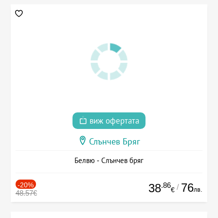
виж офертата
Слънчев Бряг
Белвю - Слънчев бряг
-20%
.86
76
38
/
лв.
€
48.57€