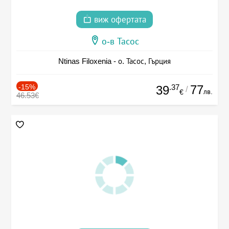
виж офертата
о-в Тасос
Ntinas Filoxenia - о. Тасос, Гърция
-15%
.37
77
39
/
лв.
€
46.53€