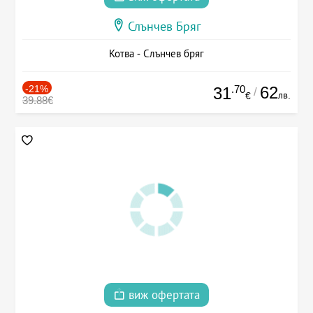
Слънчев Бряг
Котва - Слънчев бряг
-21%
.70
62
31
/
лв.
€
39.88€
виж офертата