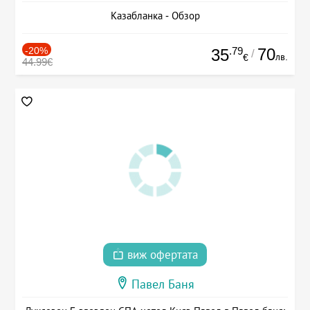
Казабланка - Обзор
-20%
.79
70
35
/
лв.
€
44.99€
виж офертата
Павел Баня