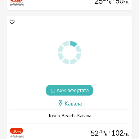
50
25
/
лв.
€
34.05€
виж офертата
Кавала
Tosca Beach- Кавала
-30%
.15
102
52
/
лв.
€
74.65€