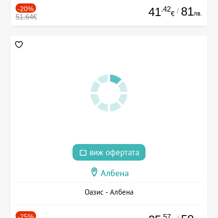
-20%
.42
81
41
/
лв.
€
51.64€
виж офертата
Албена
Оазис - Албена
-25%
.57