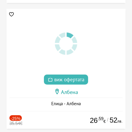
виж офертата
Албена
Елица - Албена
-25%
.59
52
26
/
лв.
€
35.54€