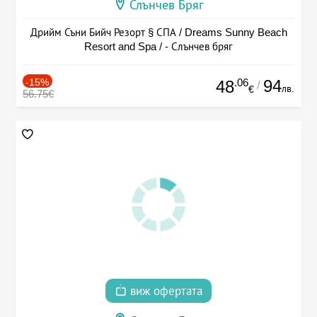
Слънчев Бряг
Дрийм Съни Бийч Резорт § СПА / Dreams Sunny Beach
Resort and Spa / - Слънчев бряг
-15%
.06
94
48
/
лв.
€
56.75€
виж офертата