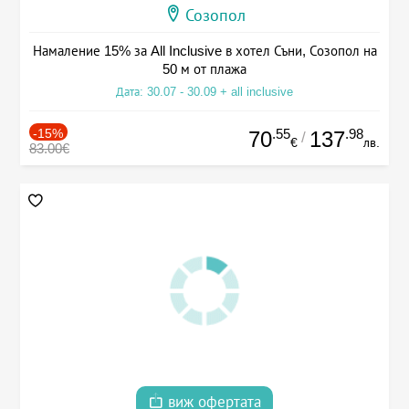
Созопол
Намаление 15% за All Inclusive в хотел Съни, Созопол на
50 м от плажа
Дата: 30.07 - 30.09 + all inclusive
-15%
.55
.98
70
137
/
€
лв.
83.00€
виж офертата