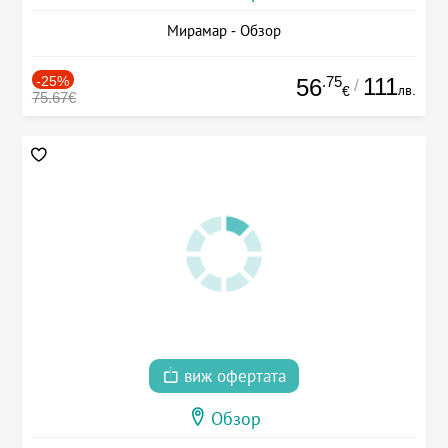
Мирамар - Обзор
-25%
.75
111
56
/
лв.
€
75.67€
виж офертата
Обзор