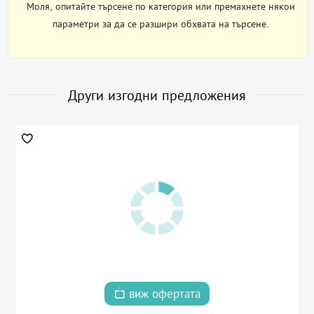
Моля, опитайте търсене по категория или премахнете някои
параметри за да се разшири обхвата на търсене.
Други изгодни предложения
виж офертата