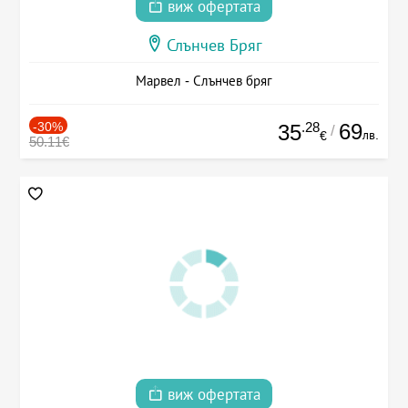
виж офертата
Слънчев Бряг
Марвел - Слънчев бряг
-30%
.28
69
35
/
лв.
€
50.11€
виж офертата