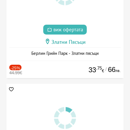
виж офертата
Златни Пясъци
Берлин Грийн Парк - Златни пясъци
-25%
.75
66
33
/
лв.
€
44.99€