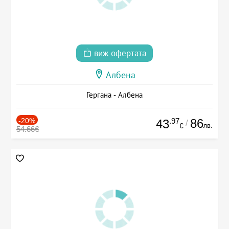
виж офертата
Албена
Гергана - Албена
-20%
.97
86
43
/
лв.
€
54.66€