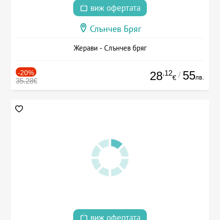
виж офертата
Слънчев Бряг
Жерави - Слънчев бряг
-20%
.12
55
28
/
лв.
€
35.28€
виж офертата