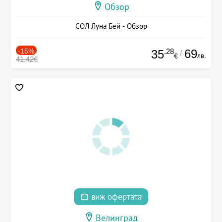
Обзор
СОЛ Луна Бей - Обзор
-15%
.28
69
35
/
лв.
€
41.42€
виж офертата
Велинград