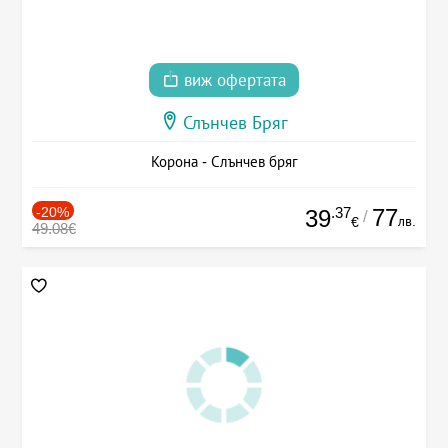
виж офертата
Слънчев Бряг
Корона - Слънчев бряг
-20%
.37
77
39
/
лв.
€
49.08€