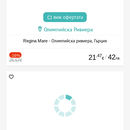
виж офертата
Олимпийска Ривиера
Regina Mare - Олимпийска ривиера, Гърция
-16%
.47
42
21
/
лв.
€
25.57€