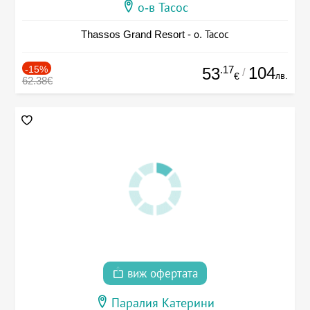
о-в Тасос
Thassos Grand Resort - о. Тасос
-15%
.17
104
53
/
лв.
€
62.38€
виж офертата
Паралия Катерини