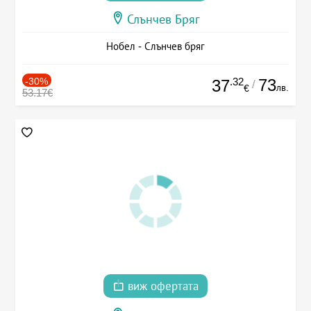
Слънчев Бряг
Нобел - Слънчев бряг
-30%
.32
73
37
/
лв.
€
53.17€
виж офертата