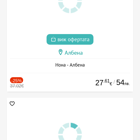
виж офертата
Албена
Нона - Албена
-25%
.61
54
27
/
лв.
€
37.02€