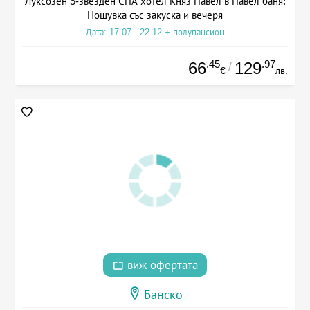
Луксозен 5-звезден СПА хотел Княз Павел в Павел баня:
Нощувка със закуска и вечеря
Дата: 17.07 - 22.12 + полупансион
.45
.97
66
129
/
€
лв.
виж офертата
Банско