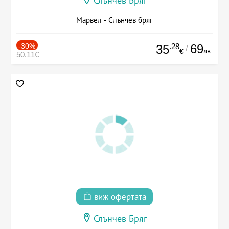
Слънчев Бряг
Марвел - Слънчев бряг
-30%
.28
69
35
/
лв.
€
50.11€
виж офертата
Слънчев Бряг