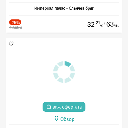
Империал палас - Слънчев бряг
-25%
.21
63
32
/
лв.
€
42.95€
виж офертата
Обзор