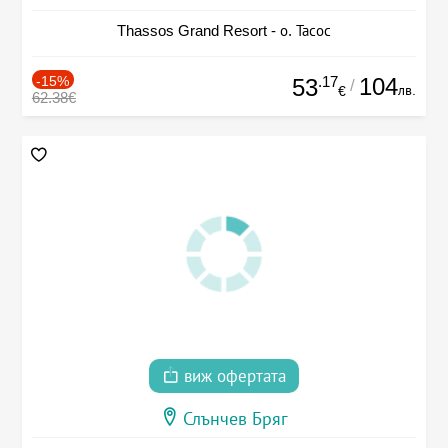
Thassos Grand Resort - о. Тасос
-15%
.17
104
53
/
лв.
€
62.38€
виж офертата
Слънчев Бряг