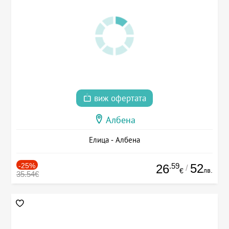
виж офертата
Албена
Елица - Албена
-25%
.59
52
26
/
лв.
€
35.54€