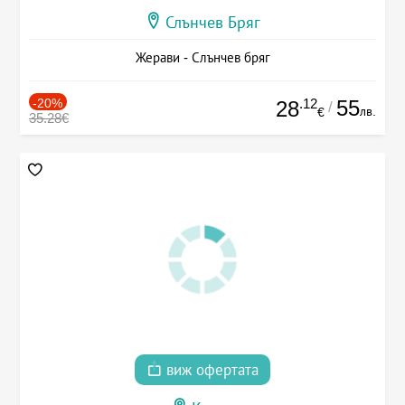
Слънчев Бряг
Жерави - Слънчев бряг
-20%
.12
55
28
/
лв.
€
35.28€
виж офертата