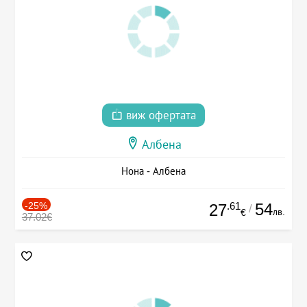
виж офертата
Албена
Нона - Албена
-25%
.61
54
27
/
лв.
€
37.02€