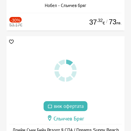
Нобел - Слънчев бряг
-30%
.32
73
37
/
лв.
€
53.17€
виж офертата
Слънчев Бряг
Дрийм Съни Бийч Резорт § СПА / Dreams Sunny Beach