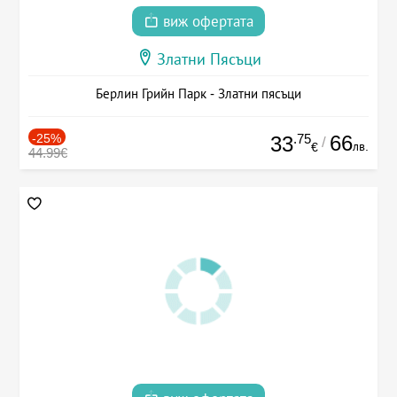
виж офертата
Златни Пясъци
Берлин Грийн Парк - Златни пясъци
-25%
.75
66
33
/
лв.
€
44.99€