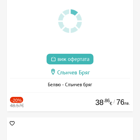
виж офертата
Слънчев Бряг
Белвю - Слънчев бряг
-20%
.86
76
38
/
лв.
€
48.57€