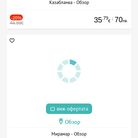
Казабланка - Обзор
-20%
.79
70
35
/
лв.
€
44.99€
виж офертата
Обзор
Мирамар - Обзор