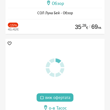
Обзор
СОЛ Луна Бей - Обзор
-15%
.28
69
35
/
лв.
€
41.42€
виж офертата
о-в Тасос