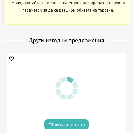
Моля, опитайте търсене по категория или премахнете някои
параметри за да се разшири обхвата на търсене.
Други изгодни предложения
виж офертата