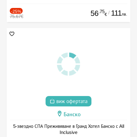
-25%
.75
111
56
/
лв.
€
75.67€
виж офертата
Банско
5-звездно СПА Преживяване в Гранд Хотел Банско с All
Inclusive