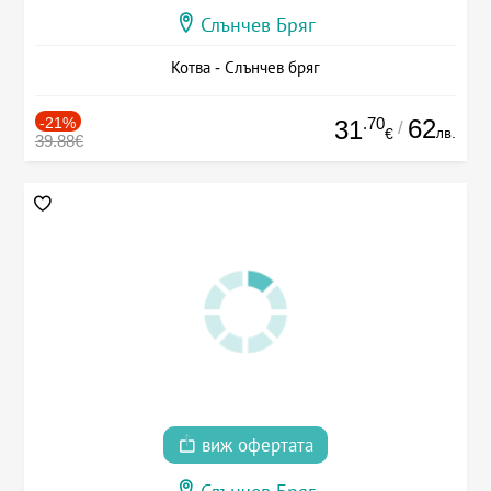
Слънчев Бряг
Котва - Слънчев бряг
-21%
.70
62
31
/
лв.
€
39.88€
виж офертата