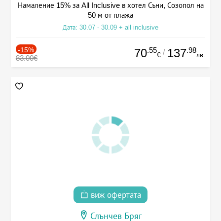
Намаление 15% за All Inclusive в хотел Съни, Созопол на
50 м от плажа
Дата: 30.07 - 30.09 + all inclusive
-15%
.55
.98
70
137
/
€
лв.
83.00€
виж офертата
Слънчев Бряг