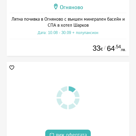
Огняново
Лятна почивка в Огняново с външен минерален басейн и
СПА в хотел Шарков
Дата: 10.08 - 30.09 + полупансион
33
.54
64
/
€
лв.
виж офертата