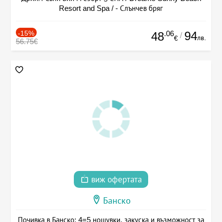
Resort and Spa / - Слънчев бряг
-15%
.06
94
48
/
лв.
€
56.75€
виж офертата
Банско
Почивка в Банско: 4=5 нощувки, закуска и възможност за