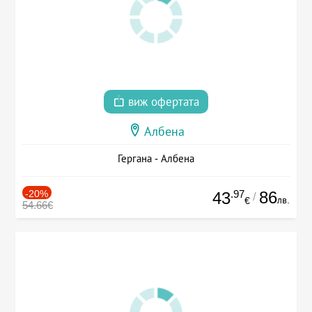
виж офертата
Албена
Гергана - Албена
-20%
.97
86
43
/
лв.
€
54.66€