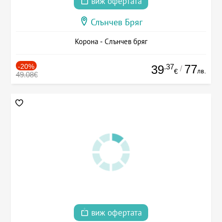
виж офертата
Слънчев Бряг
Корона - Слънчев бряг
-20%
.37
77
39
/
лв.
€
49.08€
виж офертата