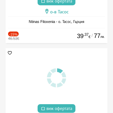
виж офертата
о-в Тасос
Ntinas Filoxenia - о. Тасос, Гърция
-15%
.37
77
39
/
лв.
€
46.53€
виж офертата