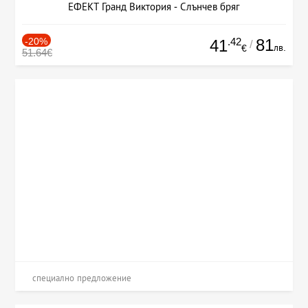
ЕФЕКТ Гранд Виктория - Слънчев бряг
-20%
.42
81
41
/
лв.
€
51.64€
специално предложение