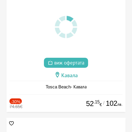
виж офертата
Кавала
Tosca Beach- Кавала
-30%
.15
102
52
/
лв.
€
74.65€