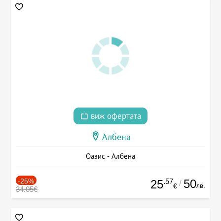
виж офертата
Албена
Оазис - Албена
-25%
.57
50
25
/
лв.
€
34.05€