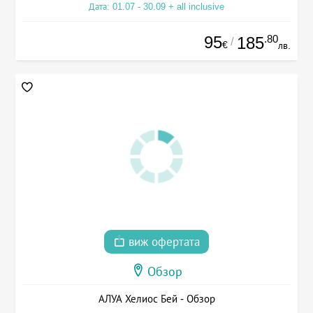
Дата: 01.07 - 30.09 + all inclusive
95
.80
185
/
€
лв.
виж офертата
Обзор
АЛУА Хелиос Бей - Обзор