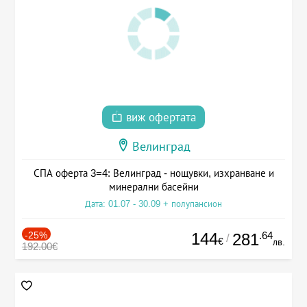
виж офертата
Велинград
СПА оферта 3=4: Велинград - нощувки, изхранване и
минерални басейни
Дата: 01.07 - 30.09 + полупансион
-25%
144
.64
281
/
€
лв.
192.00€