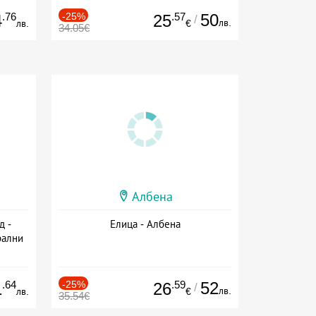
.76
-25%
.57
50
4
25
/
лв.
лв.
€
34.05€
Албена
д -
Елица - Албена
рални
сион
.64
-25%
.59
52
1
26
/
лв.
лв.
€
35.54€