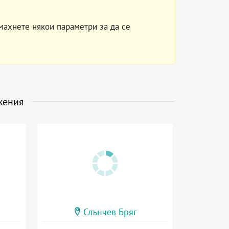
махнете някои параметри за да се
жения
Слънчев Бряг