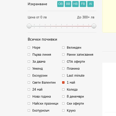
Изхранване
OB
BB
HB
FB
AI
Цена от 0 лв
До 300+ лв
Всички почивки
Море
Великден
Първа линия
Ранни записвания
За двама
СПА оферти
Уикенд
Планина
Екскурзии
Last minute
Свети Валентин
1 май
24 май
Коледа
Нова година
8 декември
Майски празници
Ски оферти
Екотуризъм
Круиз