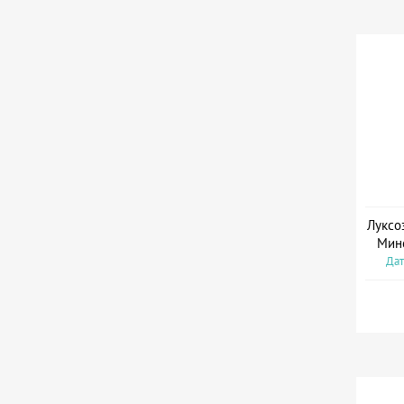
Луксо
Мин
Дат