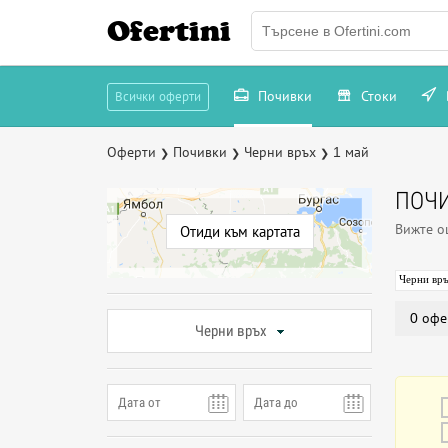
Ofertini
Почивки
Стоки
Всички оферти
Оферти
Почивки
Черни връх
1 май
❯
❯
❯
ПОЧИ
Вижте 
Отиди към картата
Черни вр
0 офе
Черни връх