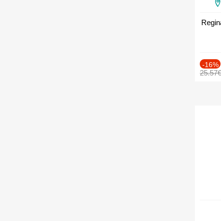
Regin
-16%
25.57