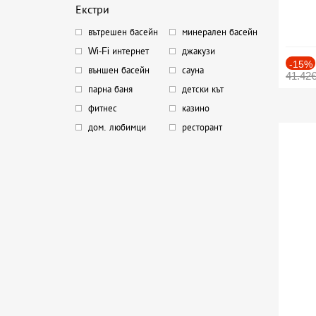
Екстри
вътрешен басейн
минерален басейн
Wi-Fi интернет
джакузи
-15%
външен басейн
сауна
41.42
парна баня
детски кът
фитнес
казино
дом. любимци
ресторант