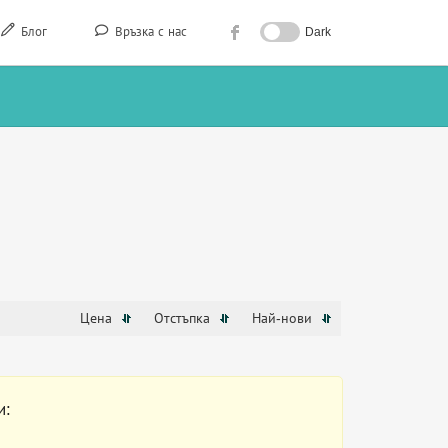
Блог
Връзка с нас
Dark
Цена
Отстъпка
Най-нови
и: