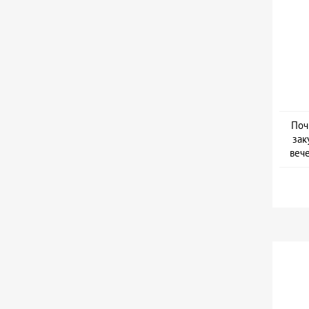
Поч
зак
веч
Дат