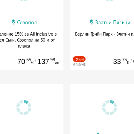
Созопол
Златни Пясъци
ление 15% за All Inclusive в
Берлин Грийн Парк - Златни п
ел Съни, Созопол на 50 м от
плажа
а: 30.07 - 30.09 + all inclusive
.55
.98
-25%
.75
70
137
33
/
/
€
лв.
€
€
44.99€