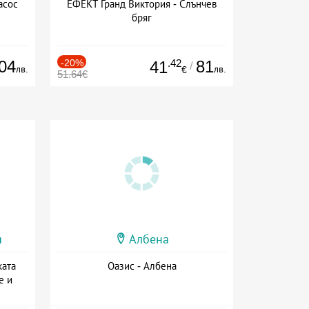
асос
ЕФЕКТ Гранд Виктория - Слънчев
бряг
04
-20%
.42
81
41
/
лв.
лв.
€
51.64€
и
Албена
ката
Оазис - Албена
е и
а