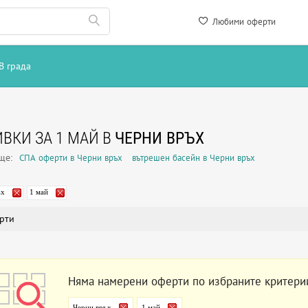
Любими оферти
В града
ВКИ ЗА 1 МАЙ В
ЧЕРНИ ВРЪХ
още:
СПА оферти в Черни връх
вътрешен басейн в Черни връх
ъх
1 май
рти
Няма намерени оферти по избраните критери
Черни връх
1 май