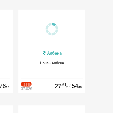
Албена
Нона - Албена
76
-25%
.61
54
27
/
лв.
лв.
€
37.02€