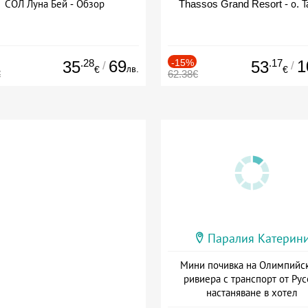
СОЛ Луна Бей - Обзор
Thassos Grand Resort - о. Т
.28
69
-15%
.17
1
35
53
/
/
лв.
€
€
€
62.38€
Паралия Катерин
Мини почивка на Олимпийс
ривиера с транспорт от Рус
настаняване в хотел
Дата: 18.09 - 23.09 + закуск