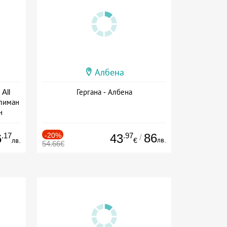
Албена
All
Гергана - Албена
тлиман
н
ive
.17
-20%
.97
86
6
43
/
лв.
лв.
€
54.66€