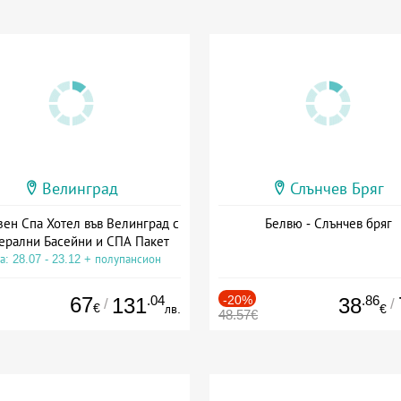
Велинград
Слънчев Бряг
зен Спа Хотел във Велинград с
Белвю - Слънчев бряг
ерални Басейни и СПА Пакет
а: 28.07 - 23.12 + полупансион
67
.04
-20%
.86
131
38
/
/
€
лв.
€
48.57€