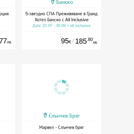
Банско
ърция
5-звездно СПА Преживяване в Гранд
Хотел Банско с All Inclusive
Дата: 01.07 - 30.09 + all inclusive
77
95
.80
185
/
лв.
€
лв.
Слънчев Бряг
Марвел - Слънчев бряг