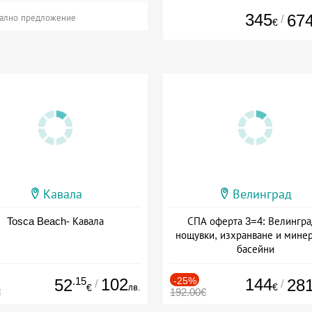
345
67
/
ално предложение
€
Кавала
Велинград
Tosca Beach- Кавала
СПА оферта 3=4: Велингра
нощувки, изхранване и мине
басейни
Дата: 01.07 - 30.09 + полупан
.15
102
-25%
144
52
28
/
/
лв.
€
€
€
192.00€