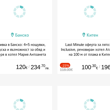
Банско
Китен
ивка в Банско: 4=5 нощувки,
Last Minute оферта за лято: 
уска и възможност за обяд и
Inclusive, реновиран хотел А
еря в хотел Мария Антоанета
на 100 м от плажа в Ките
а: 16.07 - 07.09 + полупансион
Дата: 01.06 - 29.09 + all inclus
120
.70
-15%
.30
234
100
19
/
/
€
лв.
€
118.00€