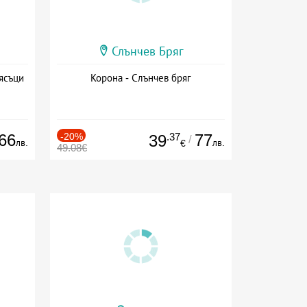
Слънчев Бряг
ясъци
Корона - Слънчев бряг
66
-20%
.37
77
39
/
лв.
лв.
€
49.08€