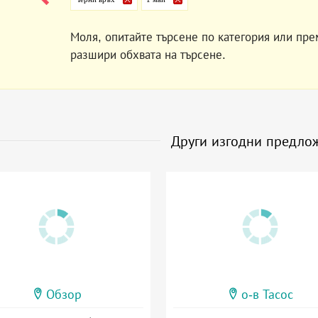
Моля, опитайте търсене по категория или пре
разшири обхвата на търсене.
Други изгодни предло
Обзор
о-в Тасос