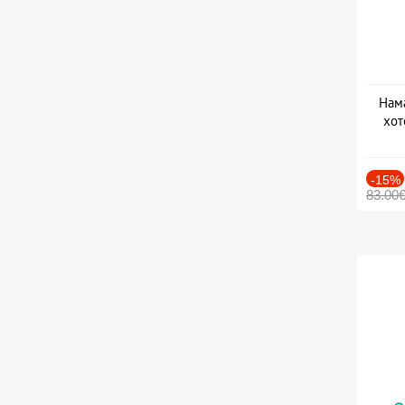
Нама
хот
Дат
-15%
83.00