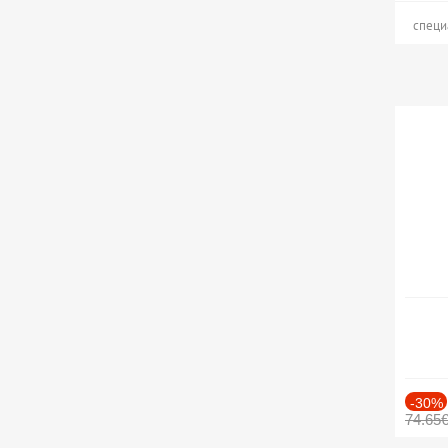
специ
-30%
74.65