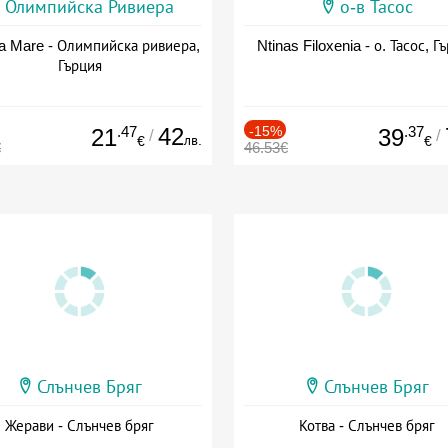
Олимпийска Ривиера
о-в Тасос
a Mare - Олимпийска ривиера,
Ntinas Filoxenia - о. Тасос, Г
Гърция
.47
42
-15%
.37
21
39
/
/
лв.
€
€
€
46.53€
Слънчев Бряг
Слънчев Бряг
Жерави - Слънчев бряг
Котва - Слънчев бряг