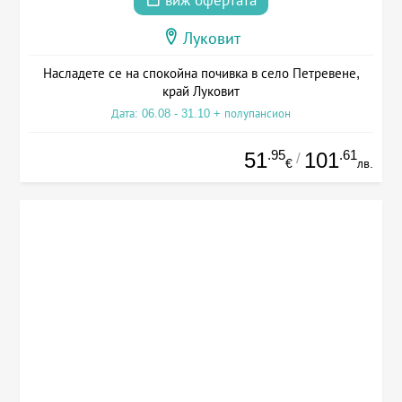
виж офертата
Луковит
Насладете се на спокойна почивка в село Петревене,
край Луковит
Дата: 06.08 - 31.10 + полупансион
.95
.61
51
101
/
€
лв.