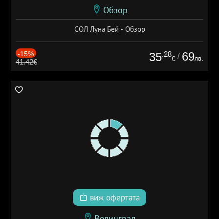
Обзор
СОЛ Луна Бей - Обзор
-15%
.28
69
35
/
лв.
€
41.42€
виж офертата
Велинград