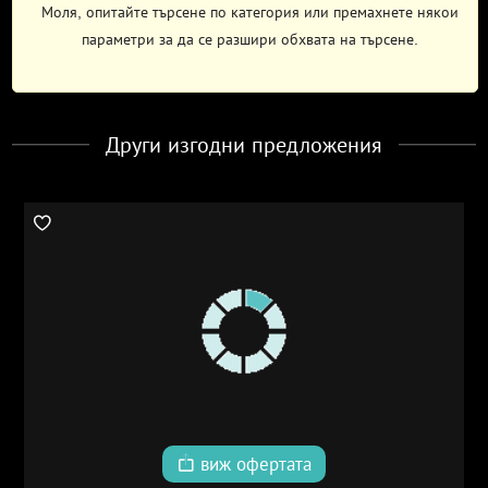
Моля, опитайте търсене по категория или премахнете някои
параметри за да се разшири обхвата на търсене.
Други изгодни предложения
виж офертата