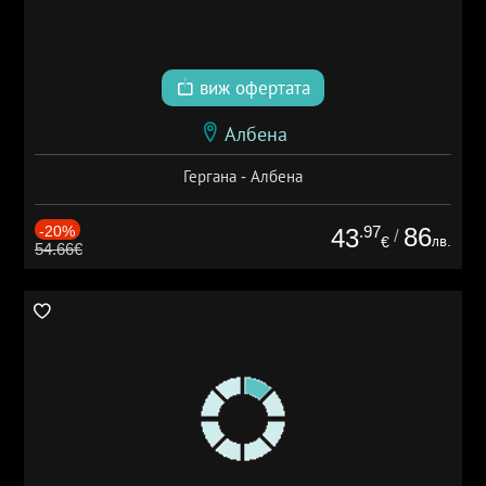
виж офертата
Албена
Гергана - Албена
-20%
.97
86
43
/
лв.
€
54.66€