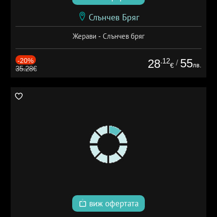
Слънчев Бряг
Жерави - Слънчев бряг
-20%
.12
55
28
/
лв.
€
35.28€
виж офертата