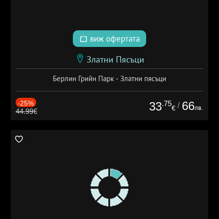
виж офертата
Златни Пясъци
Берлин Грийн Парк - Златни пясъци
-25%
.75
66
33
/
лв.
€
44.99€