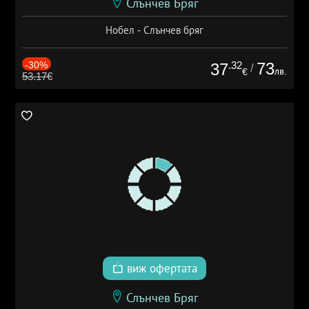
Слънчев Бряг
Нобел - Слънчев бряг
-30%
.32
73
37
/
лв.
€
53.17€
виж офертата
Слънчев Бряг