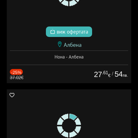
виж офертата
Албена
Нона - Албена
-25%
.61
54
27
/
лв.
€
37.02€