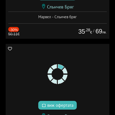
Слънчев Бряг
Марвел - Слънчев бряг
-30%
.28
69
35
/
лв.
€
50.11€
виж офертата