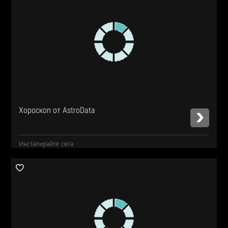
Хороскоп от AstroData
Инсталирайте сега