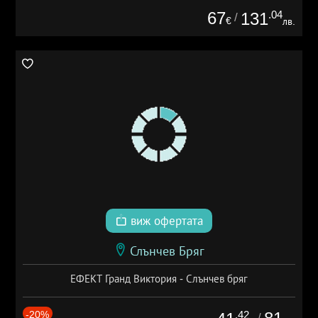
67
.04
131
/
€
лв.
виж офертата
Слънчев Бряг
ЕФЕКТ Гранд Виктория - Слънчев бряг
-20%
.42
/