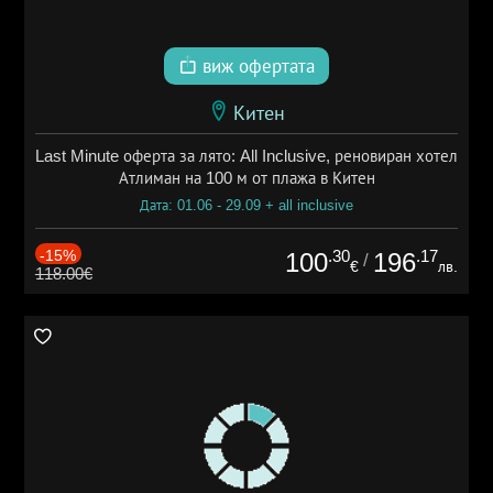
виж офертата
Китен
Last Minute оферта за лято: All Inclusive, реновиран хотел
Атлиман на 100 м от плажа в Китен
Дата: 01.06 - 29.09 + all inclusive
-15%
.30
.17
100
196
/
€
лв.
118.00€