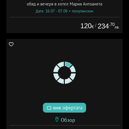
обяд и вечеря в хотел Мария Антоанета
Дата: 16.07 - 07.09 + полупансион
120
.70
234
/
€
лв.
виж офертата
Обзор