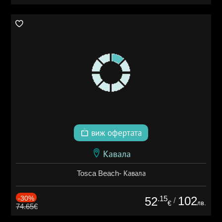
виж офертата
Кавала
Tosca Beach- Кавала
-30%
.15
102
52
/
лв.
€
74.65€