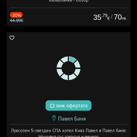
-20%
.79
70
35
/
лв.
€
44.99€
виж офертата
Павел Баня
Луксозен 5-звезден СПА хотел Княз Павел в Павел баня:
Нощувка със закуска и вечеря