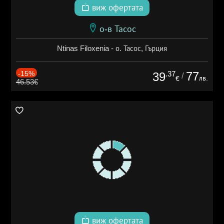
виж офертата
о-в Тасос
Ntinas Filoxenia - о. Тасос, Гърция
-15%
.37
77
39
/
лв.
€
46.53€
виж офертата