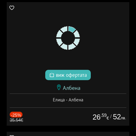
виж офертата
Албена
Елица - Албена
-25%
.59
52
26
/
лв.
€
35.54€