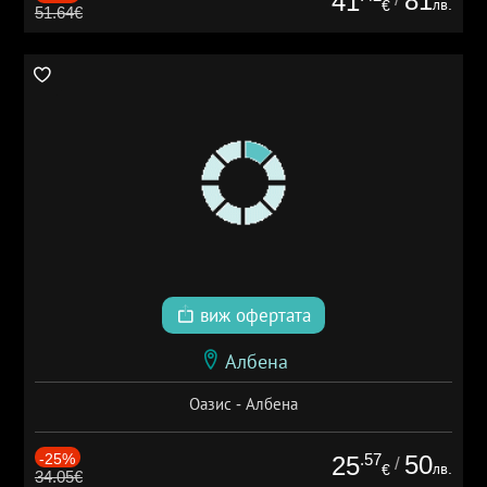
81
41
лв.
€
51.64€
виж офертата
Албена
Оазис - Албена
-25%
.57
50
25
/
лв.
€
34.05€