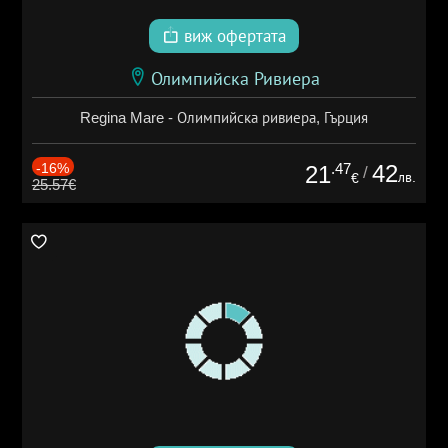
виж офертата
Олимпийска Ривиера
Regina Mare - Олимпийска ривиера, Гърция
-16%
.47
42
21
/
лв.
€
25.57€