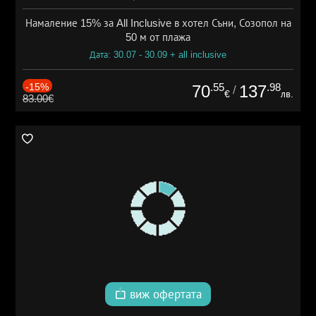
Намаление 15% за All Inclusive в хотел Съни, Созопол на
50 м от плажа
Дата: 30.07 - 30.09 + all inclusive
-15%
.55
.98
70
137
/
€
лв.
83.00€
виж офертата