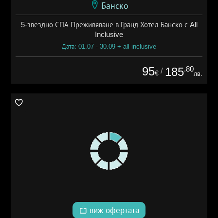
Банско
5-звездно СПА Преживяване в Гранд Хотел Банско с All
Inclusive
Дата: 01.07 - 30.09 + all inclusive
95
.80
185
/
€
лв.
виж офертата