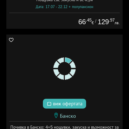
Дата: 17.07 - 22.12 + полупансион
.45
.97
66
129
/
€
лв.
виж офертата
Банско
Почивка в Банско: 4=5 нощувки, закуска и възможност за