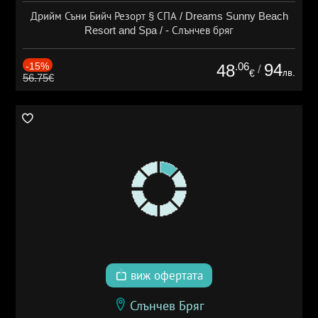
Дрийм Съни Бийч Резорт § СПА / Dreams Sunny Beach
Resort and Spa / - Слънчев бряг
-15%
.06
94
48
/
лв.
€
56.75€
виж офертата
Слънчев Бряг