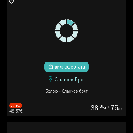
виж офертата
Слънчев Бряг
Белвю - Слънчев бряг
-20%
.86
76
38
/
лв.
€
48.57€