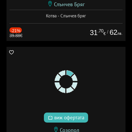
Слънчев Бряг
Котва - Слънчев бряг
-21%
.70
62
31
/
лв.
€
39.88€
виж офертата
Созопол