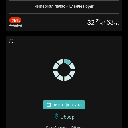
Империал палас - Слънчев бряг
-25%
.21
63
32
/
лв.
€
42.95€
виж офертата
Обзор
Казабланка - Обзор