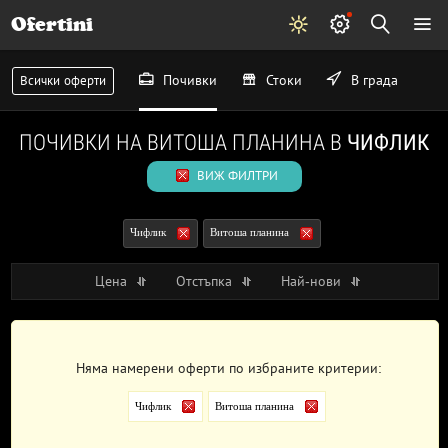
Ofertini
Почивки
Стоки
В града
Всички оферти
ПОЧИВКИ НА ВИТОША ПЛАНИНА В
ЧИФЛИК
ВИЖ ФИЛТРИ
Чифлик
Витоша планина
Цена
Отстъпка
Най-нови
Няма намерени оферти по избраните критерии:
Чифлик
Витоша планина