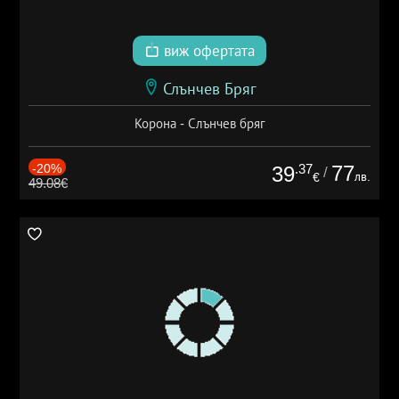
виж офертата
Слънчев Бряг
Корона - Слънчев бряг
-20%
.37
77
39
/
лв.
€
49.08€