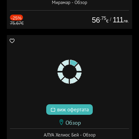
Мирамар - Обзор
-25%
.75
111
56
/
лв.
€
75.67€
виж офертата
Обзор
АЛУА Хелиос Бей - Обзор