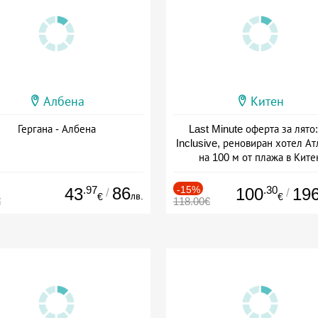
Албена
Китен
Гергана - Албена
Last Minute оферта за лято: 
Inclusive, реновиран хотел А
на 100 м от плажа в Ките
Дата: 01.06 - 29.09 + all inclus
.97
86
-15%
.30
43
100
19
/
/
лв.
€
€
€
118.00€