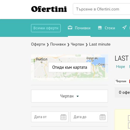
Ofertini
Почивки
Стоки
Всички оферти
Оферти
Почивки
Чирпан
Last minute
❯
❯
❯
LAST
Море
Отиди към картата
Чирпан
0 офе
Чирпан