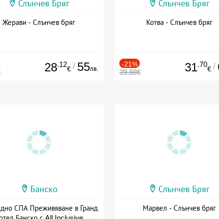
Слънчев Бряг
Слънчев Бряг
Жерави - Слънчев бряг
Котва - Слънчев бряг
.12
55
-21%
.70
28
31
/
/
лв.
€
€
€
39.88€
Банско
Слънчев Бряг
здно СПА Преживяване в Гранд
Марвел - Слънчев бряг
отел Банско с All Inclusive