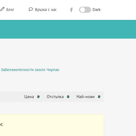
Блог
Връзка с нас
Dark
Забележителности около Чирпан
Цена
Отстъпка
Най-нови
и: