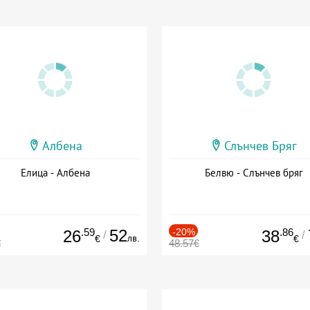
Албена
Слънчев Бряг
Елица - Албена
Белвю - Слънчев бряг
.59
52
-20%
.86
26
38
/
/
лв.
€
€
€
48.57€