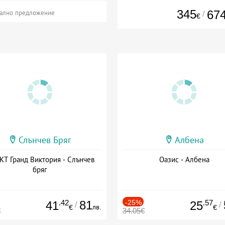
345
67
/
ално предложение
€
Слънчев Бряг
Албена
Т Гранд Виктория - Слънчев
Оазис - Албена
бряг
.42
81
-25%
.57
41
25
/
/
лв.
€
€
€
34.05€