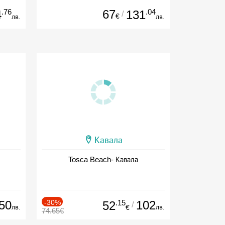
.76
67
.04
4
131
/
€
лв.
лв.
Кавала
Tosca Beach- Кавала
50
-30%
.15
102
52
/
лв.
лв.
€
74.65€