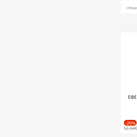
специ
ЕФЕК
-20%
51.64