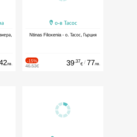
ра
о-в Тасос
виера,
Ntinas Filoxenia - о. Тасос, Гърция
42
-15%
.37
77
39
/
лв.
лв.
€
46.53€