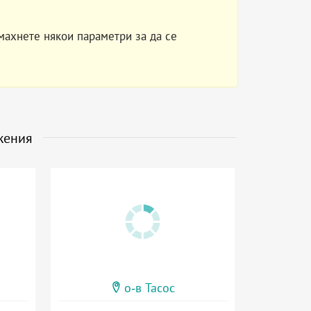
махнете някои параметри за да се
жения
о-в Тасос