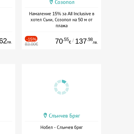
Созопол
Намаление 15% за All Inclusive в
хотел Съни, Созопол на 50 м от
плажа
Дата: 30.07 - 30.09 + all inclusive
62
-15%
.55
.98
70
137
/
лв.
€
лв.
83.00€
Слънчев Бряг
Нобел - Слънчев бряг