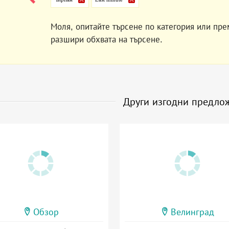
Моля, опитайте търсене по категория или пре
разшири обхвата на търсене.
Други изгодни предло
Обзор
Велинград