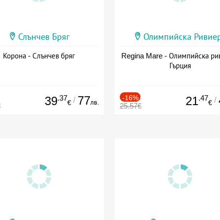
Слънчев Бряг
Олимпийска Ривие
Корона - Слънчев бряг
Regina Mare - Олимпийска ри
Гърция
.37
77
-16%
.47
39
21
/
/
лв.
€
€
€
25.57€