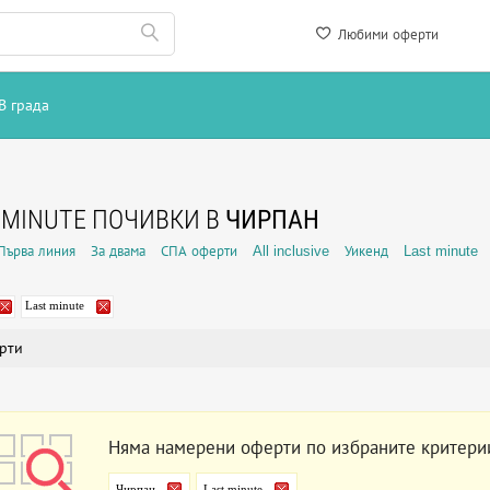
Любими оферти
В града
 MINUTE ПОЧИВКИ В
ЧИРПАН
Първа линия
За двама
СПА оферти
All inclusive
Уикенд
Last minute
Last minute
рти
Няма намерени оферти по избраните критери
Чирпан
Last minute