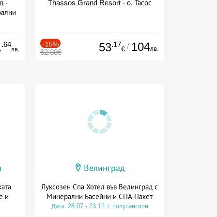
д -
Thassos Grand Resort - о. Тасос
рални
сион
.64
-15%
.17
104
1
53
/
лв.
лв.
€
62.38€
и
Велинград
ката
Луксозен Спа Хотел във Велинград с
е и
Минерални Басейни и СПА Пакет
Дата: 28.07 - 23.12 + полупансион
а