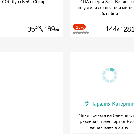
СОЛ Луна Бей - Обзор
СПА оферта 3=4: Велингра
нощувки, изхранване и мине
басейни
Дата: 01.07 - 30.09 + полупан
.28
69
-25%
144
35
28
/
/
лв.
€
€
€
192.00€
Паралия Катерин
Мини почивка на Олимпийс
ривиера с транспорт от Рус
настаняване в хотел
Дата: 18.09 - 23.09 + закуск