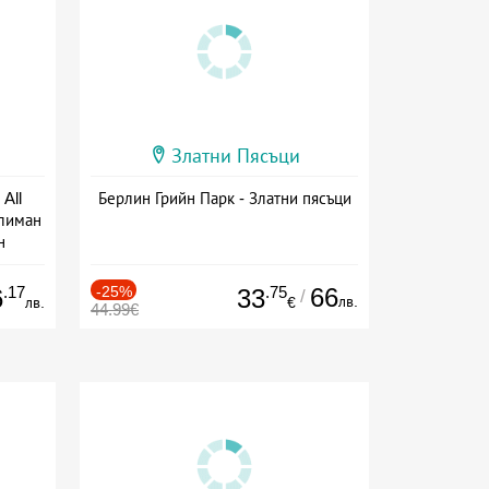
Златни Пясъци
All
Берлин Грийн Парк - Златни пясъци
тлиман
н
ive
.17
-25%
.75
66
6
33
/
лв.
лв.
€
44.99€