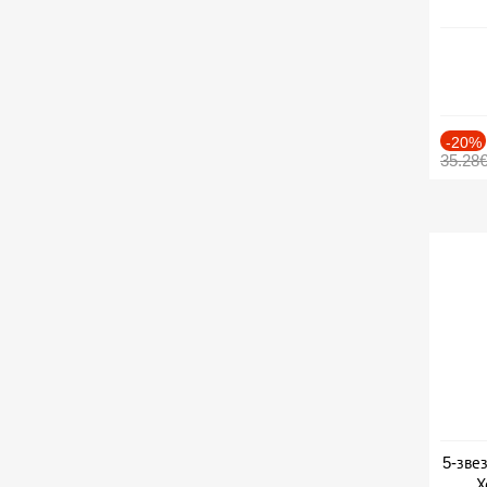
-20%
35.28
5-зве
Х