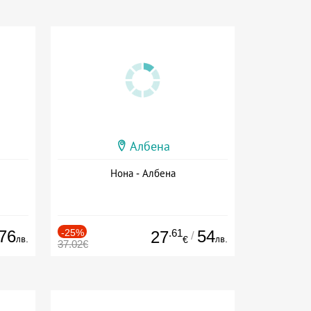
Албена
Нона - Албена
76
-25%
.61
54
27
/
лв.
лв.
€
37.02€