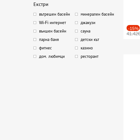
Екстри
вътрешен басейн
минерален басейн
Wi-Fi интернет
джакузи
-15%
външен басейн
сауна
41.42
парна баня
детски кът
фитнес
казино
дом. любимци
ресторант