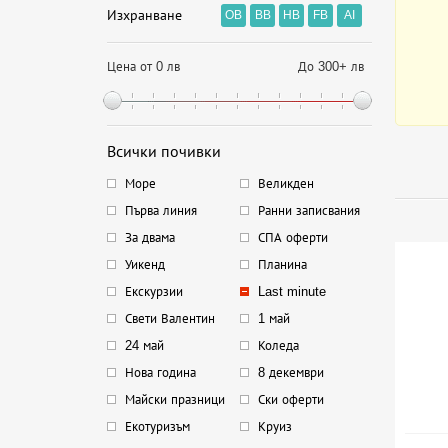
Изхранване
OB
BB
HB
FB
AI
Цена от 0 лв
До 300+ лв
Всички почивки
Море
Великден
Първа линия
Ранни записвания
За двама
СПА оферти
Уикенд
Планина
Екскурзии
Last minute
Свети Валентин
1 май
24 май
Коледа
Нова година
8 декември
Майски празници
Ски оферти
Екотуризъм
Круиз