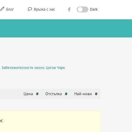
Блог
Връзка с нас
Dark
Забележителности около Цигов Чарк
Цена
Отстъпка
Най-нови
и: