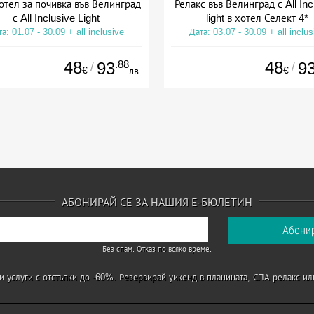
отел за почивка във Велинград
Релакс във Велинград с All Inc
с All Inclusive Light
light в хотел Селект 4*
а: 01.07 - 30.09 + all inclusive
Дата: 03.07 - 30.09 + all inclus
48
.88
48
93
9
/
/
€
€
лв.
АБОНИРАЙ СЕ ЗА НАШИЯ Е-БЮЛЕТИН
Без спам. Отказ по всяко време.
 услуги с отстъпки до -60%. Резервирай уикенд в планината, СПА релакс ил