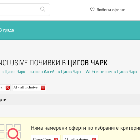
Любими оферти
В града
INCLUSIVE ПОЧИВКИ В
ЦИГОВ ЧАРК
 в Цигов Чарк
външен басейн в Цигов Чарк
Wi-Fi интернет в Цигов Чарк
рк
AI - all inclusive
рти
Няма намерени оферти по избраните критери
Цигов Чарк
AI - all inclusive