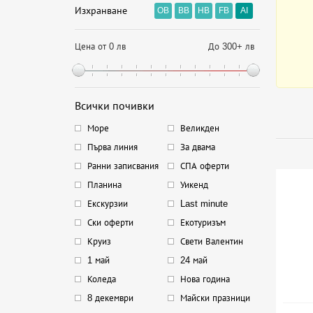
Изхранване
OB
BB
HB
FB
AI
Цена от 0 лв
До 300+ лв
Всички почивки
Море
Великден
Първа линия
За двама
Ранни записвания
СПА оферти
Планина
Уикенд
Екскурзии
Last minute
Ски оферти
Екотуризъм
Круиз
Свети Валентин
1 май
24 май
Коледа
Нова година
8 декември
Майски празници