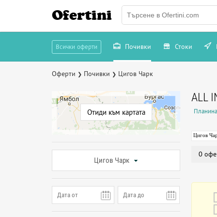
Ofertini
Почивки
Стоки
Всички оферти
Оферти
Почивки
Цигов Чарк
❯
❯
ALL 
Планина
Отиди към картата
Цигов Ча
0 офе
Цигов Чарк