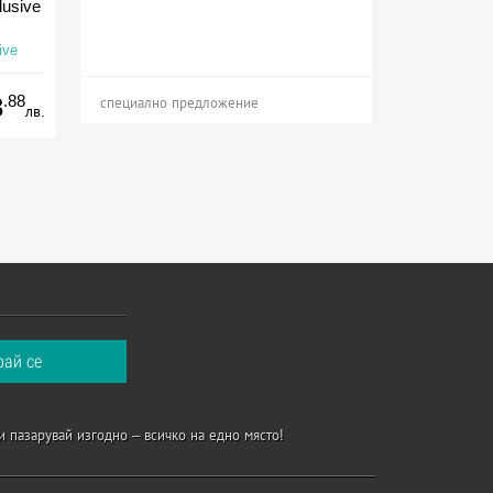
lusive
ive
.88
3
специално предложение
лв.
и пазарувай изгодно – всичко на едно място!