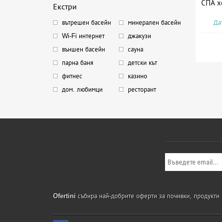
СПА х
Екстри
Дат
вътрешен басейн
минерален басейн
Wi-Fi интернет
джакузи
външен басейн
сауна
парна баня
детски кът
фитнес
казино
дом. любимци
ресторант
Ofertini
събира най-добрите оферти за почивки, продукти и