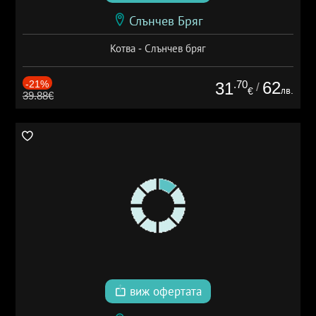
Слънчев Бряг
Котва - Слънчев бряг
-21%
.70
62
31
/
лв.
€
39.88€
виж офертата