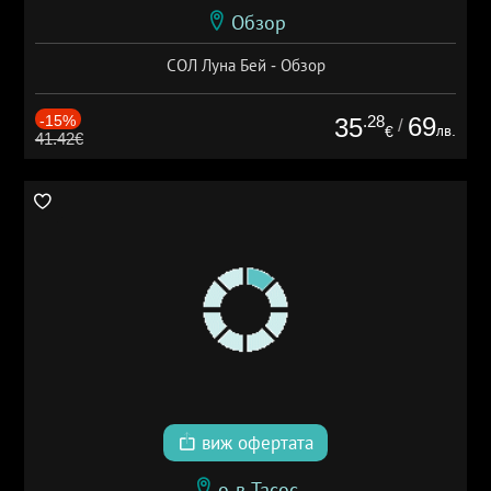
Обзор
СОЛ Луна Бей - Обзор
-15%
.28
69
35
/
лв.
€
41.42€
виж офертата
о-в Тасос