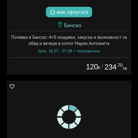
виж офертата
Банско
Почивка в Банско: 4=5 нощувки, закуска и възможност за
обяд и вечеря в хотел Мария Антоанета
Дата: 16.07 - 07.09 + полупансион
120
.70
234
/
€
лв.