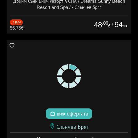
Дрийм Съни Бийч Резорт § СПА / Dreams Sunny Beach
Resort and Spa / - Слънчев бряг
-15%
.06
94
48
/
лв.
€
56.75€
виж офертата
Слънчев Бряг