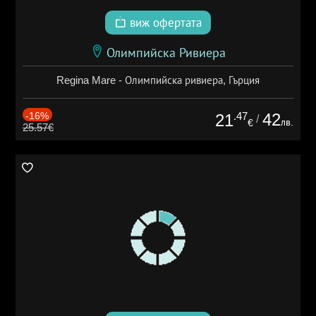
виж офертата
Олимпийска Ривиера
Regina Mare - Олимпийска ривиера, Гърция
-16%
.47
42
21
/
лв.
€
25.57€