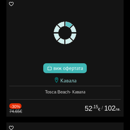
виж офертата
Кавала
Tosca Beach- Кавала
-30%
.15
102
52
/
лв.
€
74.65€