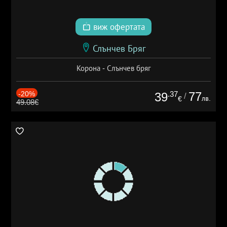
виж офертата
Слънчев Бряг
Корона - Слънчев бряг
-20%
.37
77
39
/
лв.
€
49.08€