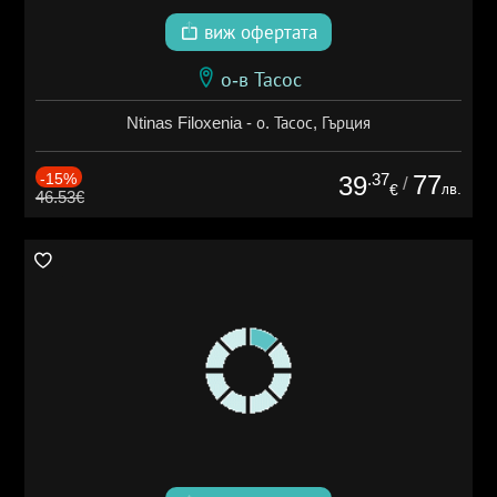
виж офертата
о-в Тасос
Ntinas Filoxenia - о. Тасос, Гърция
-15%
.37
77
39
/
лв.
€
46.53€