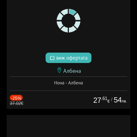
виж офертата
Албена
Нона - Албена
-25%
.61
54
27
/
лв.
€
37.02€