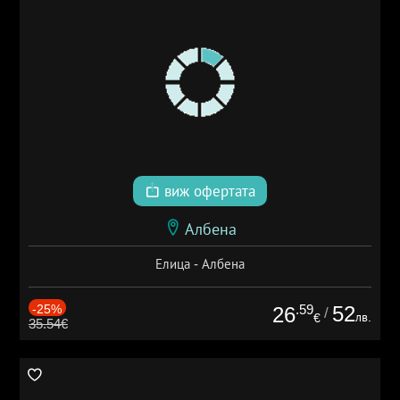
виж офертата
Албена
Елица - Албена
-25%
.59
52
26
/
лв.
€
35.54€