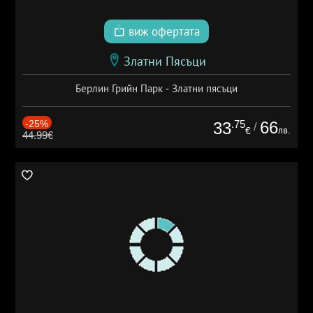
виж офертата
Златни Пясъци
Берлин Грийн Парк - Златни пясъци
-25%
.75
66
33
/
лв.
€
44.99€