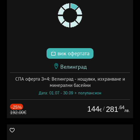
виж офертата
Велинград
СПА оферта 3=4: Велинград - нощувки, изхранване и
минерални басейни
Дата: 01.07 - 30.09 + полупансион
-25%
144
.64
281
/
€
лв.
192.00€