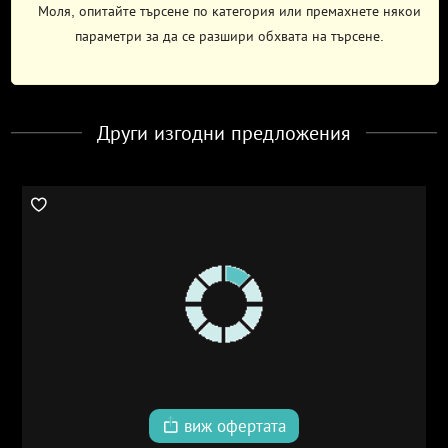
Моля, опитайте търсене по категория или премахнете някои
параметри за да се разшири обхвата на търсене.
Други изгодни предложения
виж офертата