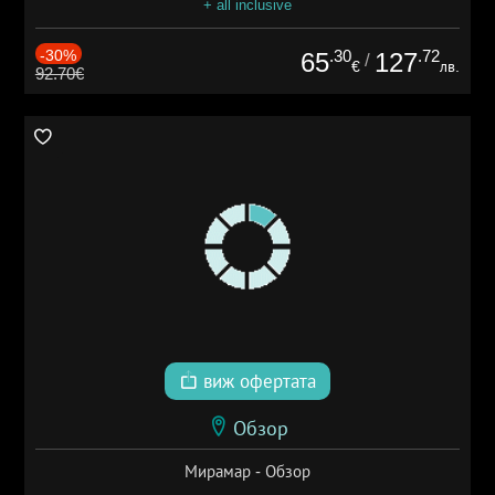
+ all inclusive
-30%
.30
.72
65
127
/
€
лв.
92.70€
виж офертата
Обзор
Мирамар - Обзор