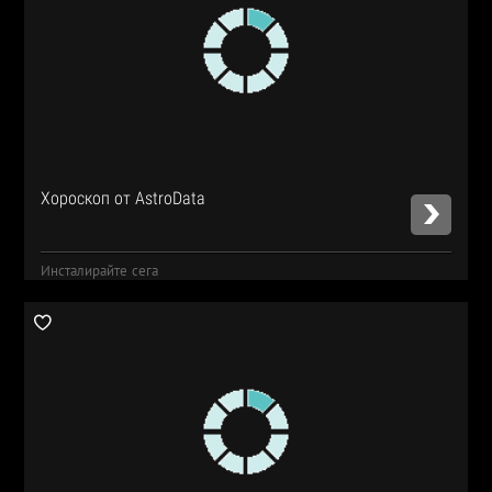
Хороскоп от AstroData
Инсталирайте сега