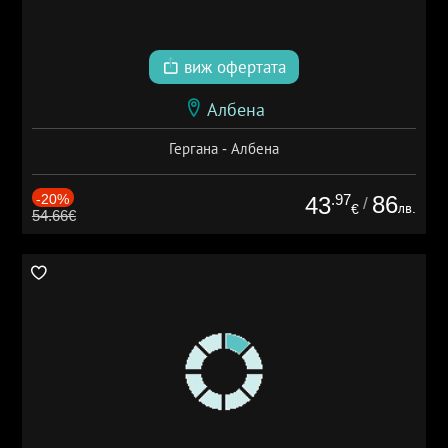
виж офертата
Албена
Гергана - Албена
-20%
.97
86
43
/
лв.
€
54.66€