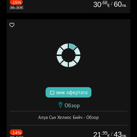
-15%
.68
60
30
/
лв.
€
36.30€
виж офертата
Обзор
Алуа Сън Хелиос Бийч - Обзор
-14%
.99
43
21
/
лв.
€