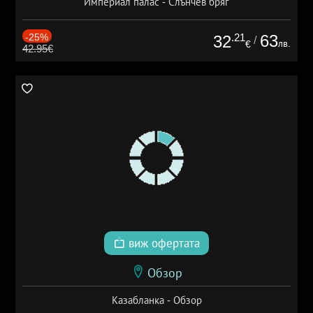
Империал палас - Слънчев бряг
-25%
.21
63
32
/
лв.
€
42.95€
виж офертата
Обзор
Казабланка - Обзор