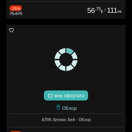
-25%
.75
111
56
/
лв.
€
75.67€
виж офертата
Обзор
АЛУА Хелиос Бей - Обзор