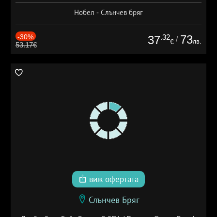
Нобел - Слънчев бряг
-30%
.32
73
37
/
лв.
€
53.17€
виж офертата
Слънчев Бряг