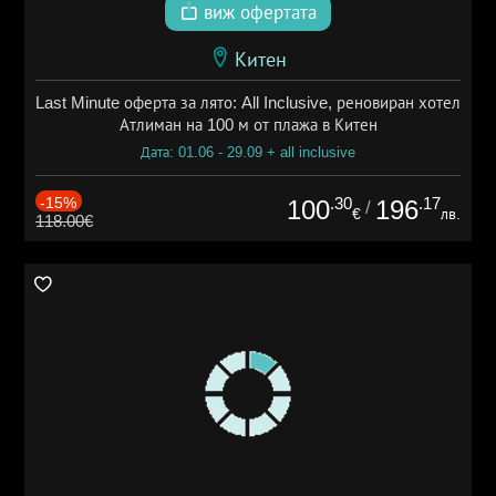
виж офертата
Китен
Last Minute оферта за лято: All Inclusive, реновиран хотел
Атлиман на 100 м от плажа в Китен
Дата: 01.06 - 29.09 + all inclusive
-15%
.30
.17
100
196
/
€
лв.
118.00€