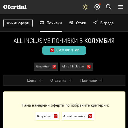
Ofertini
Почивки
Стоки
В града
Всички оферти
ALL INCLUSIVE ПОЧИВКИ В
КОЛУМБИЯ
ВИЖ ФИЛТРИ
Колумбия
AI - all inclusive
Цена
Отстъпка
Най-нови
Няма намерени оферти по избраните критерии:
Колумбия
AI - all inclusive