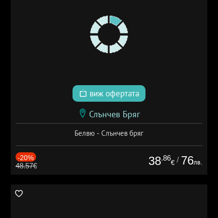
виж офертата
Слънчев Бряг
Белвю - Слънчев бряг
-20%
.86
76
38
/
лв.
€
48.57€