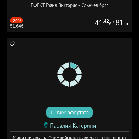
ЕФЕКТ Гранд Виктория - Слънчев бряг
-20%
.42
81
41
/
лв.
€
51.64€
виж офертата
Паралия Катерини
Мини почивка на Олимпийската ривиера с транспорт от