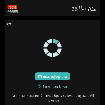
-20%
.79
70
35
/
лв.
€
44.99€
виж офертата
Слънчев Бряг
Ранни записвания: Слънчев бряг, хотел, нощувка с All
Inclusive