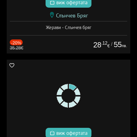
виж офертата
Слънчев Бряг
Жерави - Слънчев бряг
-20%
.12
55
28
/
лв.
€
35.28€
виж офертата