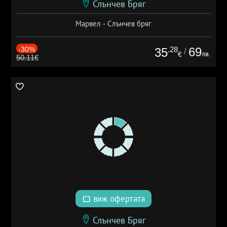
Слънчев Бряг
Марвел - Слънчев бряг
-30%
.28
69
35
/
лв.
€
50.11€
виж офертата
Слънчев Бряг