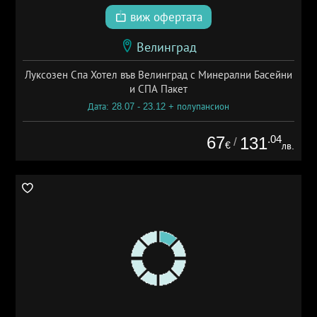
виж офертата
Велинград
Луксозен Спа Хотел във Велинград с Минерални Басейни
и СПА Пакет
Дата: 28.07 - 23.12 + полупансион
67
.04
131
/
€
лв.