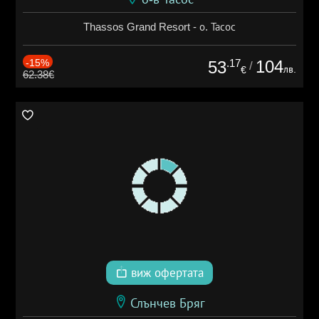
Thassos Grand Resort - о. Тасос
-15%
.17
104
53
/
лв.
€
62.38€
виж офертата
Слънчев Бряг