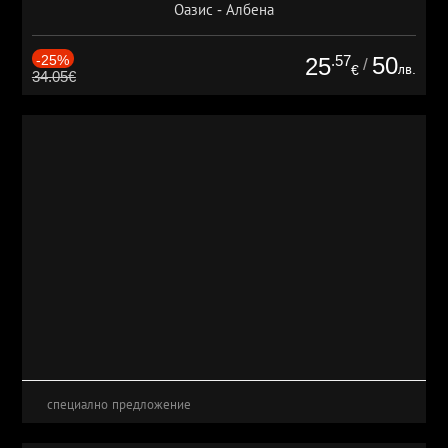
Оазис - Албена
-25%
.57
50
25
/
лв.
€
34.05€
специално предложение