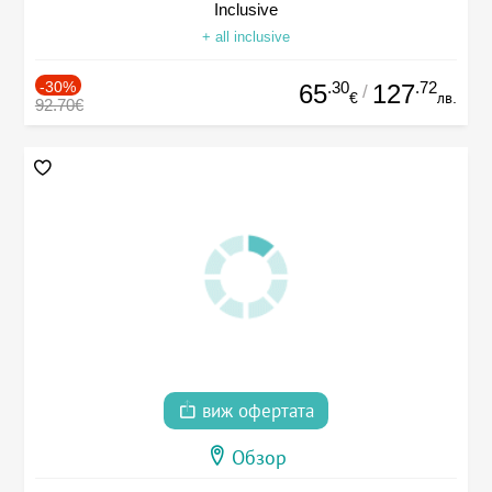
Inclusive
+ all inclusive
-30%
.30
.72
65
127
/
€
лв.
92.70€
виж офертата
Обзор