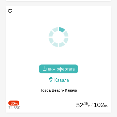
виж офертата
Кавала
Tosca Beach- Кавала
-30%
.15
102
52
/
лв.
€
74.65€