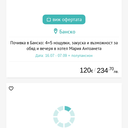
виж офертата
Банско
Почивка в Банско: 4=5 нощувки, закуска и възможност за
обяд и вечеря в хотел Мария Антоанета
Дата: 16.07 - 07.09 + полупансион
120
.70
234
/
€
лв.