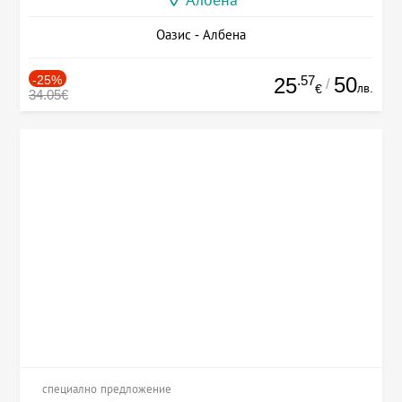
Албена
Оазис - Албена
-25%
.57
50
25
/
лв.
€
34.05€
специално предложение