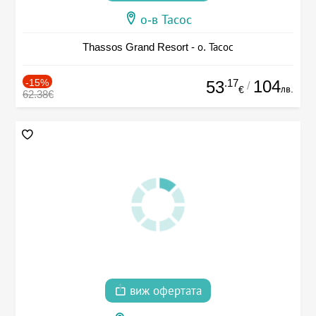
о-в Тасос
Thassos Grand Resort - о. Тасос
-15%
.17
104
53
/
лв.
€
62.38€
виж офертата