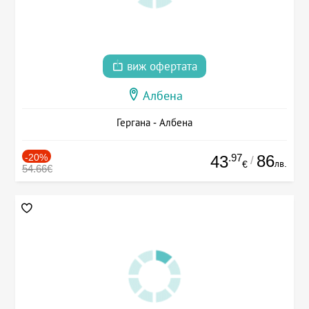
виж офертата
Албена
Гергана - Албена
-20%
.97
86
43
/
лв.
€
54.66€