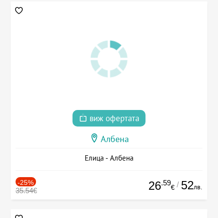
виж офертата
Албена
Елица - Албена
-25%
.59
52
26
/
лв.
€
35.54€