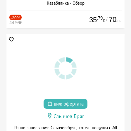
Казабланка - Обзор
-20%
.79
70
35
/
лв.
€
44.99€
виж офертата
Слънчев Бряг
Ранни записвания: Слънчев бряг, хотел, нощувка с All