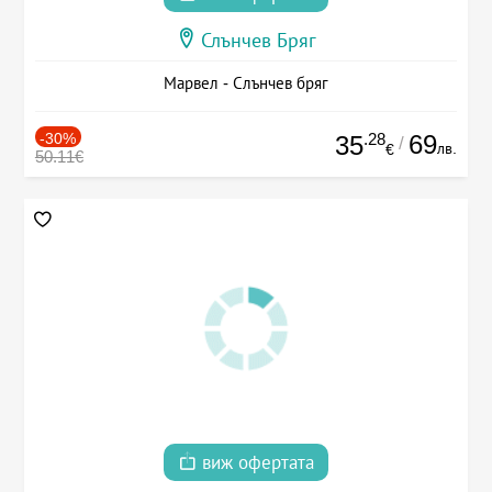
Слънчев Бряг
Марвел - Слънчев бряг
-30%
.28
69
35
/
лв.
€
50.11€
виж офертата