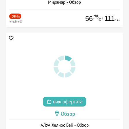
Мирамар - Обзор
-25%
.75
111
56
/
лв.
€
75.67€
виж офертата
Обзор
АЛУА Хелиос Бей - Обзор