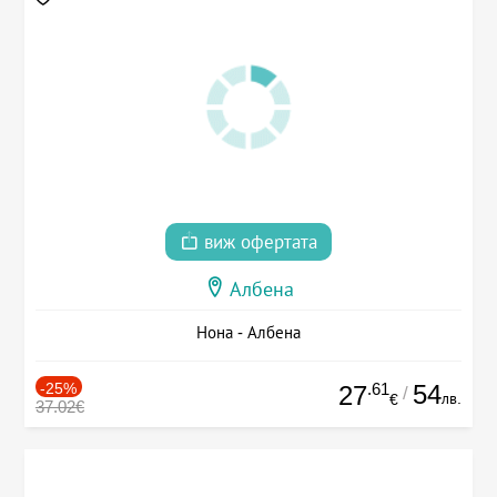
виж офертата
Албена
Нона - Албена
-25%
.61
54
27
/
лв.
€
37.02€