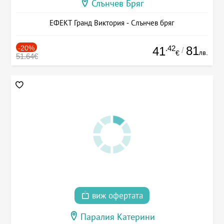
Слънчев Бряг
ЕФЕКТ Гранд Виктория - Слънчев бряг
-20%
.42
81
41
/
лв.
€
51.64€
виж офертата
Паралия Катерини