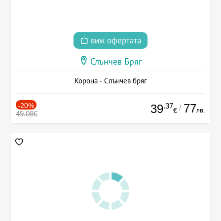
виж офертата
Слънчев Бряг
Корона - Слънчев бряг
-20%
.37
77
39
/
лв.
€
49.08€