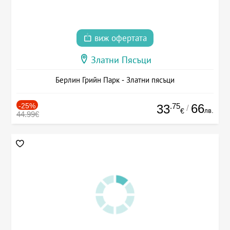
виж офертата
Златни Пясъци
Берлин Грийн Парк - Златни пясъци
-25%
.75
66
33
/
лв.
€
44.99€