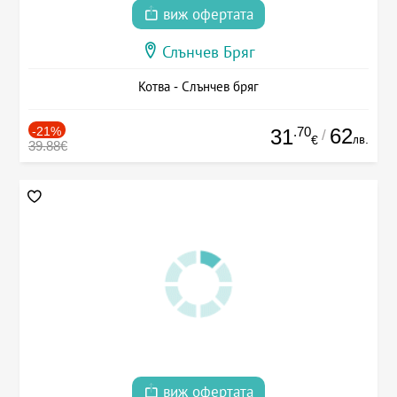
виж офертата
Слънчев Бряг
Котва - Слънчев бряг
-21%
.70
62
31
/
лв.
€
39.88€
виж офертата