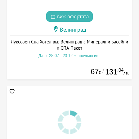
виж офертата
Велинград
Луксозен Спа Хотел във Велинград с Минерални Басейни
и СПА Пакет
Дата: 28.07 - 23.12 + полупансион
67
.04
131
/
€
лв.