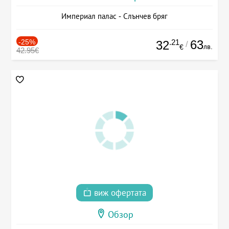
Империал палас - Слънчев бряг
-25%
.21
63
32
/
лв.
€
42.95€
виж офертата
Обзор