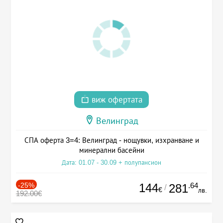
виж офертата
Велинград
СПА оферта 3=4: Велинград - нощувки, изхранване и
минерални басейни
Дата: 01.07 - 30.09 + полупансион
-25%
144
.64
281
/
€
лв.
192.00€