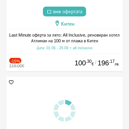
виж офертата
Китен
Last Minute оферта за лято: All Inclusive, реновиран хотел
Атлиман на 100 м от плажа в Китен
Дата: 01.06 - 29.09 + all inclusive
-15%
.30
.17
100
196
/
€
лв.
118.00€