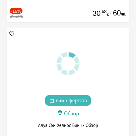
-15%
.68
60
30
/
лв.
€
36.30€
виж офертата
Обзор
Алуа Сън Хелиос Бийч - Обзор