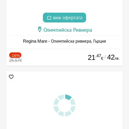
виж офертата
Олимпийска Ривиера
Regina Mare - Олимпийска ривиера, Гърция
-16%
.47
42
21
/
лв.
€
25.57€