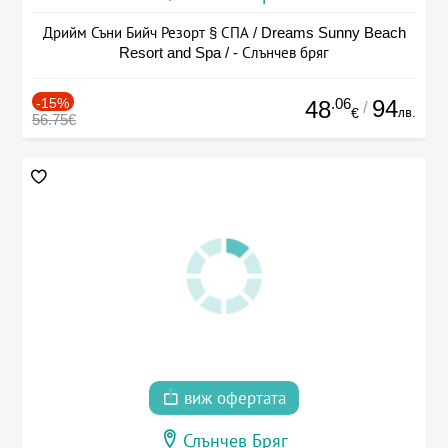
Дрийм Съни Бийч Резорт § СПА / Dreams Sunny Beach
Resort and Spa / - Слънчев бряг
-15%
.06
94
48
/
лв.
€
56.75€
виж офертата
Слънчев Бряг