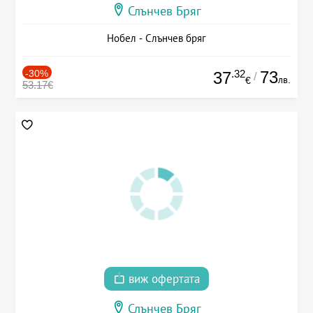
Слънчев Бряг
Нобел - Слънчев бряг
-30%
.32
73
37
/
лв.
€
53.17€
виж офертата
Слънчев Бряг