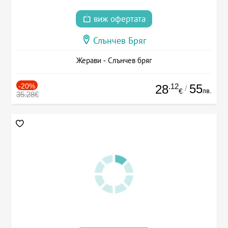
виж офертата
Слънчев Бряг
Жерави - Слънчев бряг
-20%
.12
55
28
/
лв.
€
35.28€