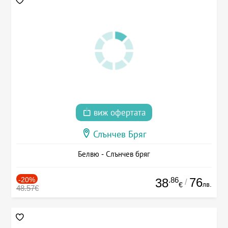
виж офертата
Слънчев Бряг
Белвю - Слънчев бряг
-20%
.86
76
38
/
лв.
€
48.57€