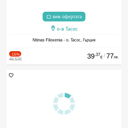
виж офертата
о-в Тасос
Ntinas Filoxenia - о. Тасос, Гърция
-15%
.37
77
39
/
лв.
€
46.53€