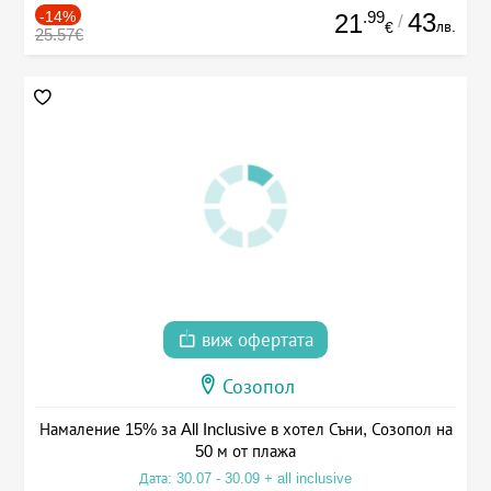
-14%
.99
43
21
/
лв.
€
25.57€
виж офертата
Созопол
Намаление 15% за All Inclusive в хотел Съни, Созопол на
50 м от плажа
Дата: 30.07 - 30.09 + all inclusive