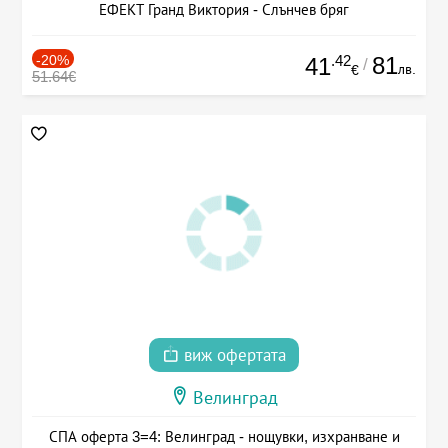
ЕФЕКТ Гранд Виктория - Слънчев бряг
-20%
.42
81
41
/
лв.
€
51.64€
виж офертата
Велинград
СПА оферта 3=4: Велинград - нощувки, изхранване и