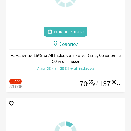
виж офертата
Созопол
Намаление 15% за All Inclusive в хотел Съни, Созопол на
50 м от плажа
Дата: 30.07 - 30.09 + all inclusive
-15%
.55
.98
70
137
/
€
лв.
83.00€