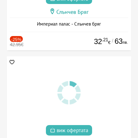
Слънчев Бряг
Империал палас - Слънчев бряг
-25%
.21
63
32
/
лв.
€
42.95€
виж офертата