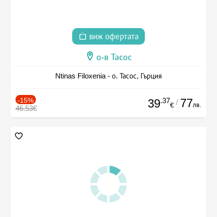
виж офертата
о-в Тасос
Ntinas Filoxenia - о. Тасос, Гърция
-15%
.37
77
39
/
лв.
€
46.53€