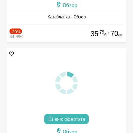
Обзор
Казабланка - Обзор
-20%
.79
70
35
/
лв.
€
44.99€
виж офертата
Обзор