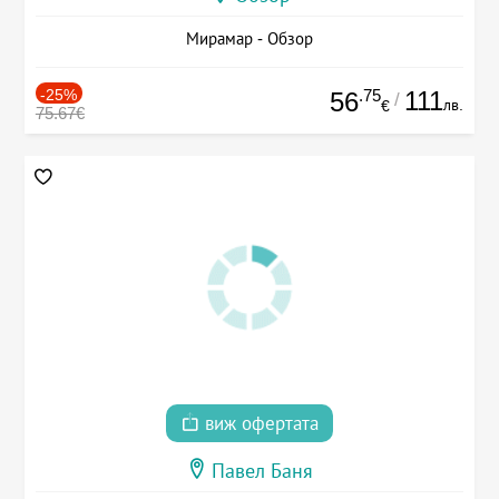
Мирамар - Обзор
-25%
.75
111
56
/
лв.
€
75.67€
виж офертата
Павел Баня