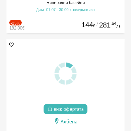
минерални басейни
Дата: 01.07 - 30.09 + полупансион
-25%
144
.64
281
/
€
лв.
192.00€
виж офертата
Албена