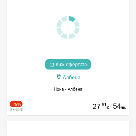
виж офертата
Албена
Нона - Албена
-25%
.61
54
27
/
лв.
€
37.02€