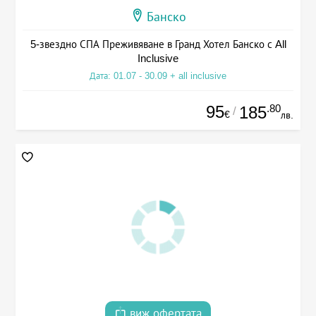
Банско
5-звездно СПА Преживяване в Гранд Хотел Банско с All
Inclusive
Дата: 01.07 - 30.09 + all inclusive
95
.80
185
/
€
лв.
виж офертата