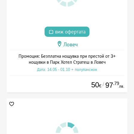
виж офертата
Ловеч
Промоция: Безплатна нощувка при престой от 3+
нощувки в Парк Хотел Стратеш в Ловеч
Дата: 14.05 - 01.10 + полупансион
50
.79
97
/
€
лв.