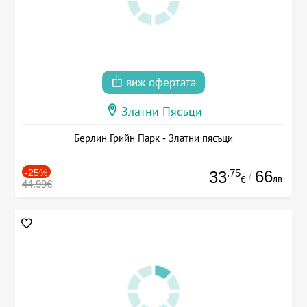
виж офертата
Златни Пясъци
Берлин Грийн Парк - Златни пясъци
-25%
.75
66
33
/
лв.
€
44.99€