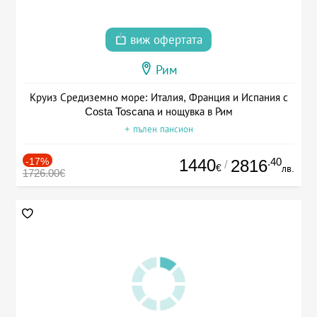
виж офертата
Рим
Круиз Средиземно море: Италия, Франция и Испания с
Costa Toscana и нощувка в Рим
+ пълен пансион
-17%
1440
.40
2816
/
€
лв.
1726.00€