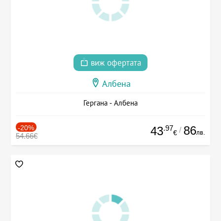
виж офертата
Албена
Гергана - Албена
-20%
.97
86
43
/
лв.
€
54.66€