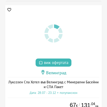
виж офертата
Велинград
Луксозен Спа Хотел във Велинград с Минерални Басейни
и СПА Пакет
Дата: 28.07 - 23.12 + полупансион
67
.04
131
/
€
лв.