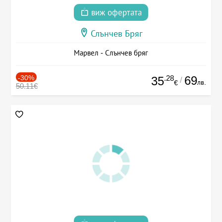
виж офертата
Слънчев Бряг
Марвел - Слънчев бряг
-30%
.28
69
35
/
лв.
€
50.11€