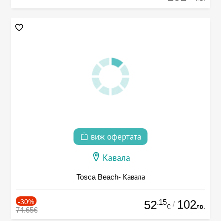
виж офертата
Кавала
Tosca Beach- Кавала
-30%
.15
102
52
/
лв.
€
74.65€