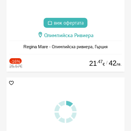
виж офертата
Олимпийска Ривиера
Regina Mare - Олимпийска ривиера, Гърция
-16%
.47
42
21
/
лв.
€
25.57€