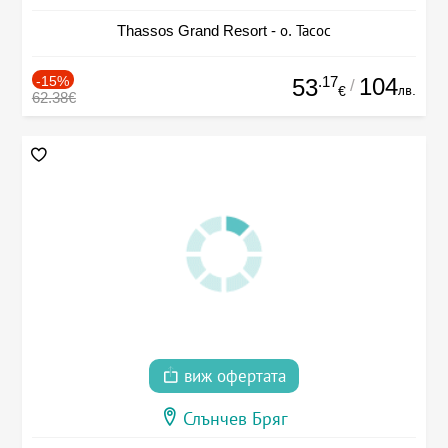
Thassos Grand Resort - о. Тасос
-15%
.17
104
53
/
лв.
€
62.38€
виж офертата
Слънчев Бряг