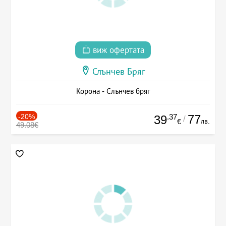
виж офертата
Слънчев Бряг
Корона - Слънчев бряг
-20%
.37
77
39
/
лв.
€
49.08€