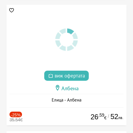
виж офертата
Албена
Елица - Албена
-25%
.59
52
26
/
лв.
€
35.54€