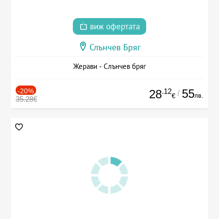
виж офертата
Слънчев Бряг
Жерави - Слънчев бряг
-20%
.12
55
28
/
лв.
€
35.28€