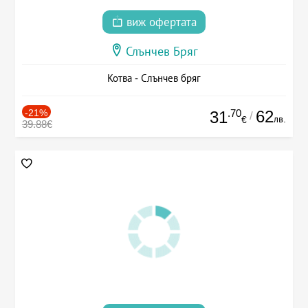
виж офертата
Слънчев Бряг
Котва - Слънчев бряг
-21%
.70
62
31
/
лв.
€
39.88€