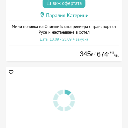
виж офертата
Паралия Катерини
Мини почивка на Олимпийската ривиера с транспорт от
Русе и настаняване в хотел
Дата: 18.09 - 23.09 + закуска
345
.76
674
/
€
лв.