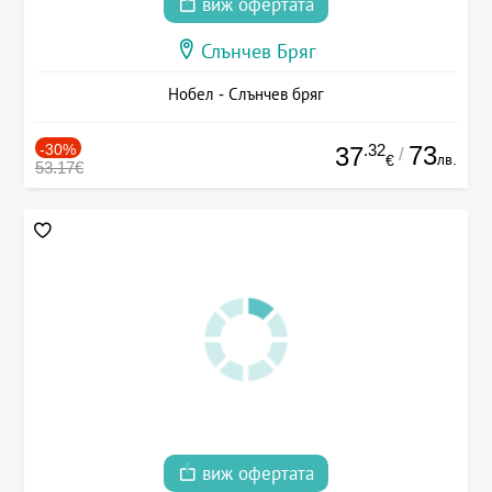
виж офертата
Слънчев Бряг
Нобел - Слънчев бряг
-30%
.32
73
37
/
лв.
€
53.17€
виж офертата