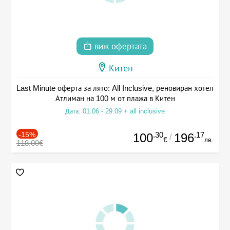
виж офертата
Китен
Last Minute оферта за лято: All Inclusive, реновиран хотел
Атлиман на 100 м от плажа в Китен
Дата: 01.06 - 29.09 + all inclusive
-15%
.30
.17
100
196
/
€
лв.
118.00€