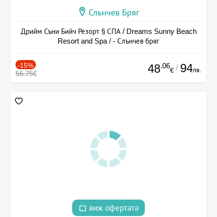
Слънчев Бряг
Дрийм Съни Бийч Резорт § СПА / Dreams Sunny Beach
Resort and Spa / - Слънчев бряг
-15%
.06
94
48
/
лв.
€
56.75€
виж офертата