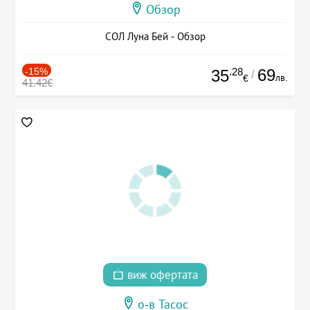
Обзор
СОЛ Луна Бей - Обзор
-15%
.28
69
35
/
лв.
€
41.42€
виж офертата
о-в Тасос