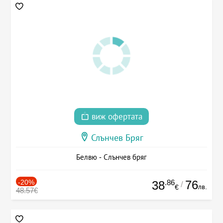
виж офертата
Слънчев Бряг
Белвю - Слънчев бряг
-20%
.86
76
38
/
лв.
€
48.57€