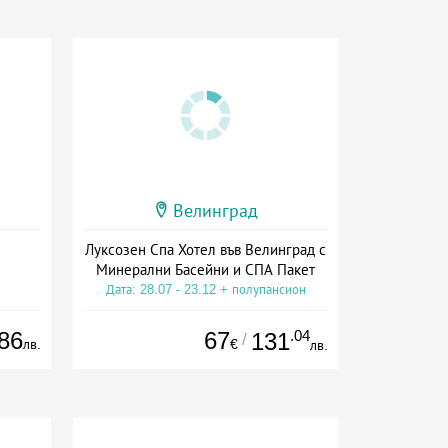
Велинград
Луксозен Спа Хотел във Велинград с
Минерални Басейни и СПА Пакет
Дата: 28.07 - 23.12 + полупансион
86
67
.04
131
/
лв.
€
лв.