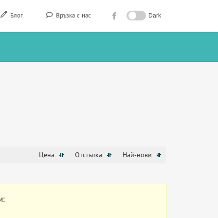
Блог
Връзка с нас
Dark
Цена
Отстъпка
Най-нови
и: