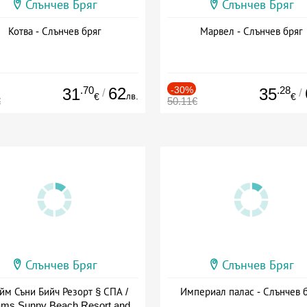
Слънчев Бряг
Слънчев Бряг
Котва - Слънчев бряг
Марвел - Слънчев бряг
.70
62
-30%
.28
31
35
/
/
лв.
€
€
€
50.11€
Слънчев Бряг
Слънчев Бряг
йм Съни Бийч Резорт § СПА /
Империал палас - Слънчев 
ms Sunny Beach Resort and