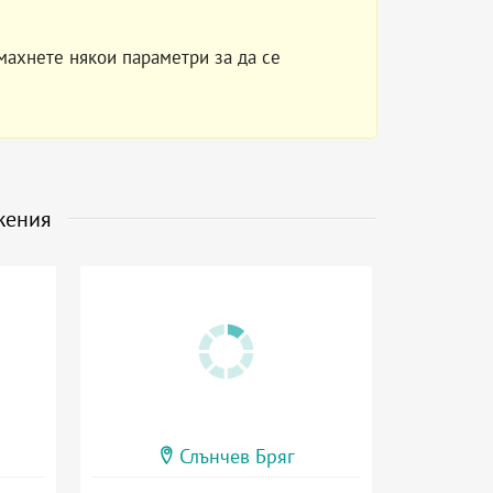
махнете някои параметри за да се
жения
Слънчев Бряг