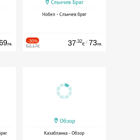
Слънчев Бряг
Нобел - Слънчев бряг
69
-30%
.32
73
37
/
лв.
лв.
€
53.17€
Обзор
бряг
Казабланка - Обзор