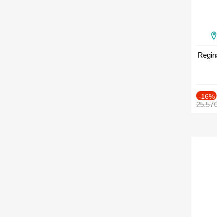
Regin
-16%
25.57