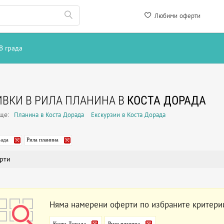
Любими оферти
В града
ВКИ В РИЛА ПЛАНИНА В
КОСТА ДОРАДА
още:
Планина в Коста Дорада
Екскурзии в Коста Дорада
рада
Рила планина
рти
Няма намерени оферти по избраните критери
Коста Дорада
Рила планина