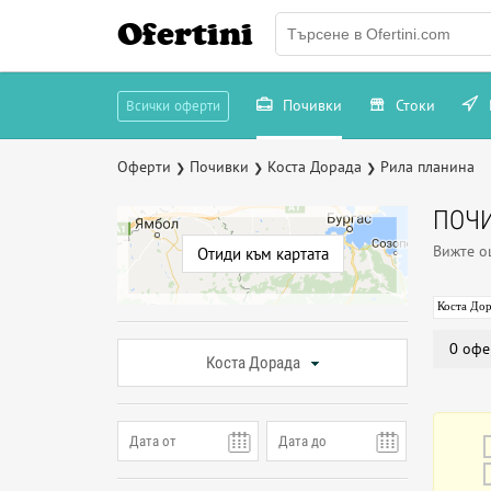
Ofertini
Почивки
Стоки
Всички оферти
Оферти
Почивки
Коста Дорада
Рила планина
❯
❯
❯
ПОЧИ
Вижте 
Отиди към картата
Коста До
0 офе
Коста Дорада