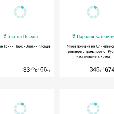
Златни Пясъци
Паралия Катерин
н Грийн Парк - Златни пясъци
Мини почивка на Олимпийс
ривиера с транспорт от Рус
настаняване в хотел
Дата: 18.09 - 23.09 + закуск
.75
66
345
33
67
/
/
лв.
€
€
€