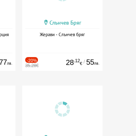
Слънчев Бряг
ърция
Жерави - Слънчев бряг
77
-20%
.12
55
28
/
лв.
лв.
€
35.28€