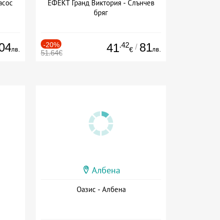
асос
ЕФЕКТ Гранд Виктория - Слънчев
бряг
04
-20%
.42
81
41
/
лв.
лв.
€
51.64€
Албена
Оазис - Албена