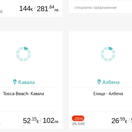
144
.64
281
/
специално предложение
€
лв.
0€
Кавала
Албена
Tosca Beach- Кавала
Елица - Албена
.15
102
-25%
.59
52
26
/
/
лв.
€
€
€
35.54€