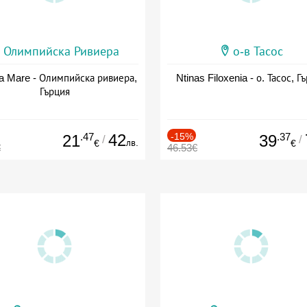
Олимпийска Ривиера
о-в Тасос
a Mare - Олимпийска ривиера,
Ntinas Filoxenia - о. Тасос, Г
Гърция
.47
42
-15%
.37
21
39
/
/
лв.
€
€
€
46.53€