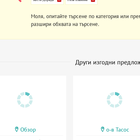
Моля, опитайте търсене по категория или пре
разшири обхвата на търсене.
Други изгодни предло
Обзор
о-в Тасос