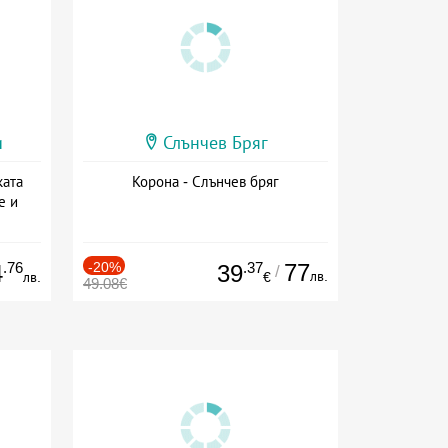
и
Слънчев Бряг
ката
Корона - Слънчев бряг
е и
а
.76
-20%
.37
77
4
39
/
лв.
лв.
€
49.08€