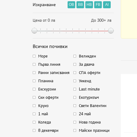
Изхранване
OB
BB
HB
FB
AI
Цена от 0 лв
До 300+ лв
Всички почивки
Море
Великден
Първа линия
За двама
Ранни записвания
СПА оферти
Планина
Уикенд
Екскурзии
Last minute
Ски оферти
Екотуризъм
Круиз
Свети Валентин
1 май
24 май
Коледа
Нова година
8 декември
Майски празници