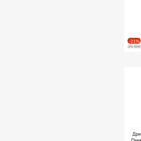
-21%
39.88
Дри
Drea