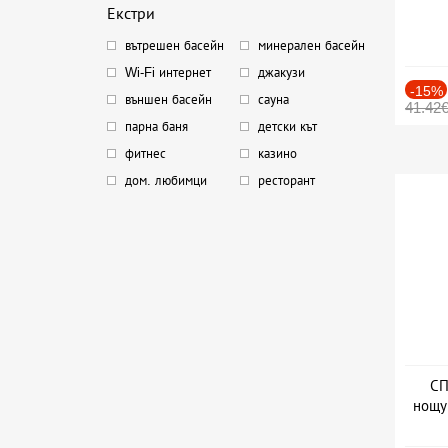
Екстри
вътрешен басейн
минерален басейн
Wi-Fi интернет
джакузи
-15%
външен басейн
сауна
41.42
парна баня
детски кът
фитнес
казино
дом. любимци
ресторант
СП
нощу
Дат