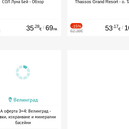
СОЛ Луна Бей - Обзор
Thassos Grand Resort - о. Т
.28
69
-15%
.17
1
35
53
/
/
лв.
€
€
€
62.38€
Велинград
А оферта 3=4: Велинград -
вки, изхранване и минерални
басейни
а: 01.07 - 30.09 + полупансион