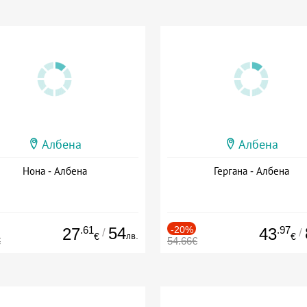
Албена
Албена
Нона - Албена
Гергана - Албена
.61
54
-20%
.97
27
43
/
/
лв.
€
€
€
54.66€