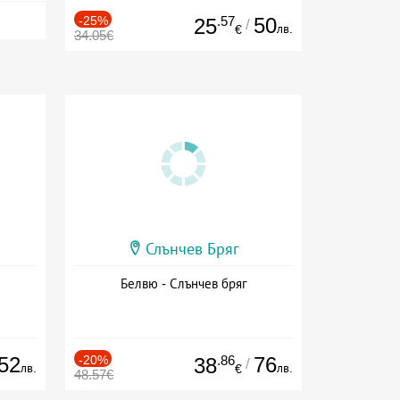
-25%
.57
50
25
/
лв.
€
34.05€
Слънчев Бряг
Белвю - Слънчев бряг
52
-20%
.86
76
38
/
лв.
лв.
€
48.57€