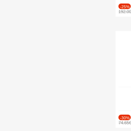
-25%
192.0
-30%
74.65