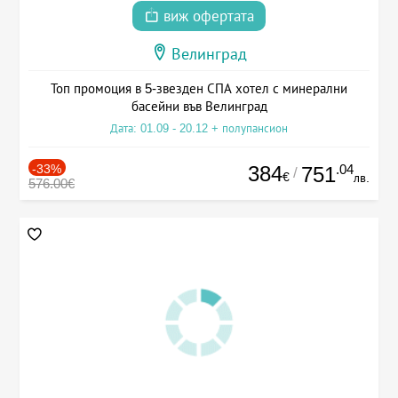
виж офертата
Велинград
Топ промоция в 5-звезден СПА хотел с минерални
басейни във Велинград
Дата: 01.09 - 20.12 + полупансион
-33%
384
.04
751
/
€
лв.
576.00€