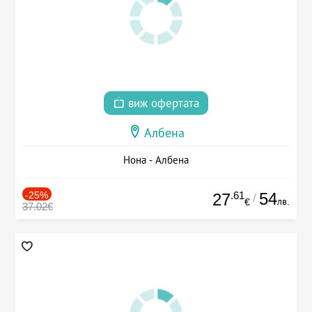
виж офертата
Албена
Нона - Албена
-25%
.61
54
27
/
лв.
€
37.02€