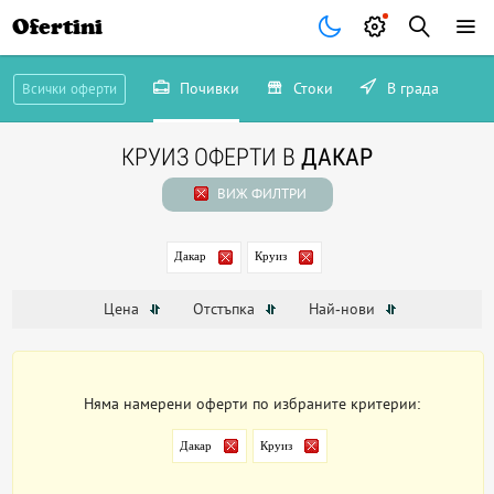
Ofertini
Почивки
Стоки
В града
Всички оферти
КРУИЗ ОФЕРТИ В
ДАКАР
ВИЖ ФИЛТРИ
Дакар
Круиз
Цена
Отстъпка
Най-нови
Няма намерени оферти по избраните критерии:
Дакар
Круиз