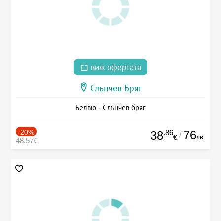
виж офертата
Слънчев Бряг
Белвю - Слънчев бряг
-20%
.86
76
38
/
лв.
€
48.57€