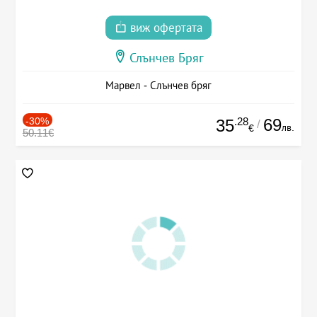
виж офертата
Слънчев Бряг
Марвел - Слънчев бряг
-30%
.28
69
35
/
лв.
€
50.11€