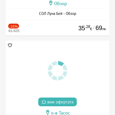
Обзор
СОЛ Луна Бей - Обзор
-15%
.28
69
35
/
лв.
€
41.42€
виж офертата
о-в Тасос