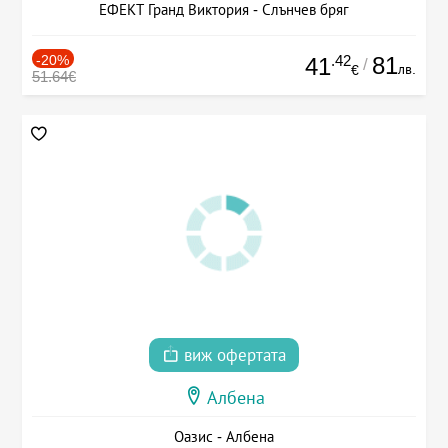
ЕФЕКТ Гранд Виктория - Слънчев бряг
-20%
.42
81
41
/
лв.
€
51.64€
виж офертата
Албена
Оазис - Албена