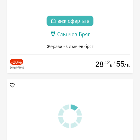
виж офертата
Слънчев Бряг
Жерави - Слънчев бряг
-20%
.12
55
28
/
лв.
€
35.28€