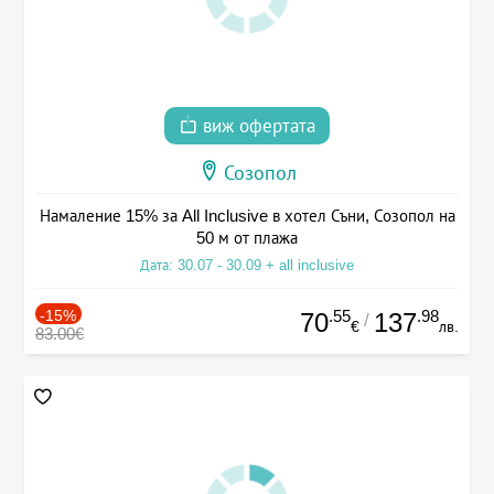
виж офертата
Созопол
Намаление 15% за All Inclusive в хотел Съни, Созопол на
50 м от плажа
Дата: 30.07 - 30.09 + all inclusive
-15%
.55
.98
70
137
/
€
лв.
83.00€