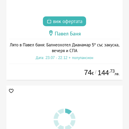
виж офертата
Павел Баня
Лято в Павел баня: Балнеохотел Дианамар 5* със закуска,
вечеря и СПА
Дата: 23.07 - 22.12 + полупансион
74
.73
144
/
€
лв.