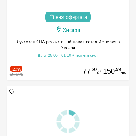
виж офертата
Хисаря
Луксозен СПА релакс в най-новия хотел Империя в
Хисаря
Дата: 25.06 - 01.10 + полупансион
-20%
.20
.99
77
150
/
€
лв.
96.50€