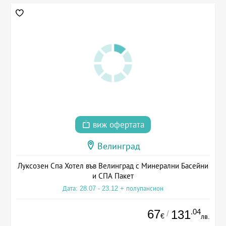
виж офертата
Велинград
Луксозен Спа Хотел във Велинград с Минерални Басейни
и СПА Пакет
Дата: 28.07 - 23.12 + полупансион
67
.04
131
/
€
лв.