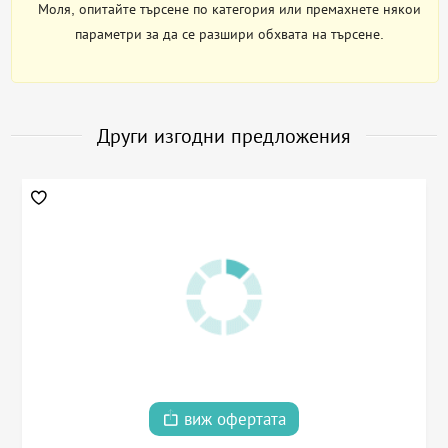
Моля, опитайте търсене по категория или премахнете някои
параметри за да се разшири обхвата на търсене.
Други изгодни предложения
виж офертата