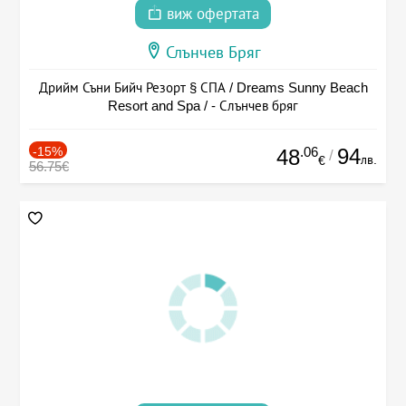
виж офертата
Слънчев Бряг
Дрийм Съни Бийч Резорт § СПА / Dreams Sunny Beach
Resort and Spa / - Слънчев бряг
-15%
.06
94
48
/
лв.
€
56.75€