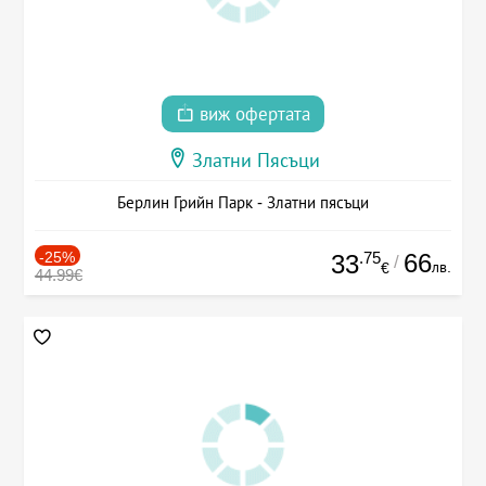
виж офертата
Златни Пясъци
Берлин Грийн Парк - Златни пясъци
-25%
.75
66
33
/
лв.
€
44.99€