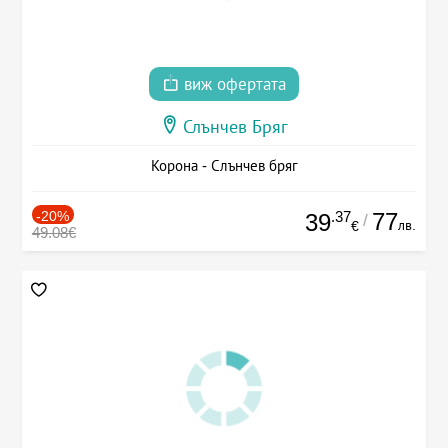
виж офертата
Слънчев Бряг
Корона - Слънчев бряг
-20%
.37
77
39
/
лв.
€
49.08€