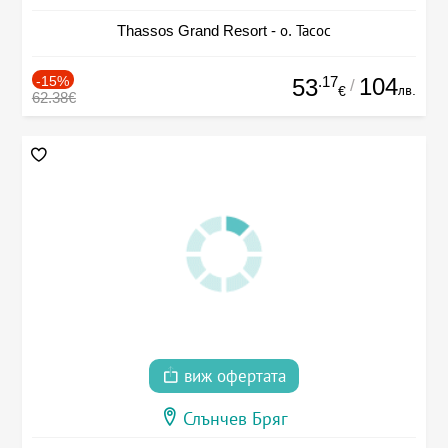
Thassos Grand Resort - о. Тасос
-15%
.17
104
53
/
лв.
€
62.38€
виж офертата
Слънчев Бряг