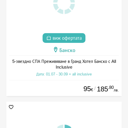
виж офертата
Банско
5-звездно СПА Преживяване в Гранд Хотел Банско с All
Inclusive
Дата: 01.07 - 30.09 + all inclusive
95
.80
185
/
€
лв.