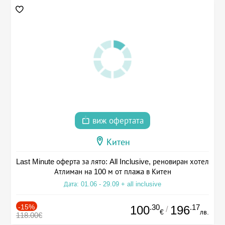
виж офертата
Китен
Last Minute оферта за лято: All Inclusive, реновиран хотел
Атлиман на 100 м от плажа в Китен
Дата: 01.06 - 29.09 + all inclusive
-15%
.30
.17
100
196
/
€
лв.
118.00€