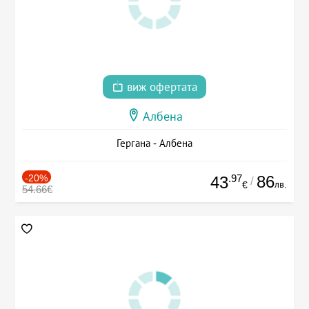
виж офертата
Албена
Гергана - Албена
-20%
.97
86
43
/
лв.
€
54.66€