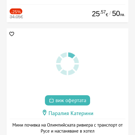
-25%
.57
50
25
/
лв.
€
34.05€
виж офертата
Паралия Катерини
Мини почивка на Олимпийската ривиера с транспорт от
Русе и настаняване в хотел