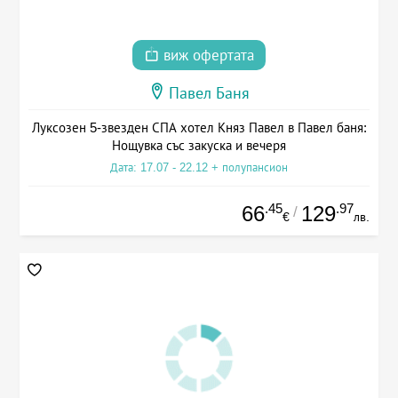
виж офертата
Павел Баня
Луксозен 5-звезден СПА хотел Княз Павел в Павел баня:
Нощувка със закуска и вечеря
Дата: 17.07 - 22.12 + полупансион
.45
.97
66
129
/
€
лв.