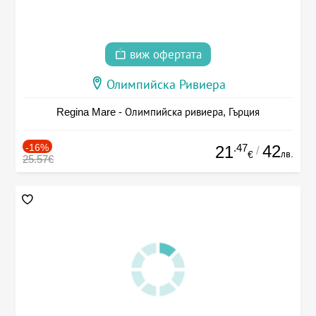
виж офертата
Олимпийска Ривиера
Regina Mare - Олимпийска ривиера, Гърция
-16%
.47
42
21
/
лв.
€
25.57€