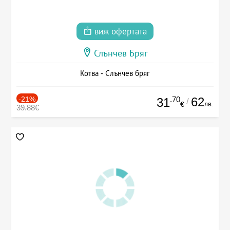
виж офертата
Слънчев Бряг
Котва - Слънчев бряг
-21%
.70
62
31
/
лв.
€
39.88€