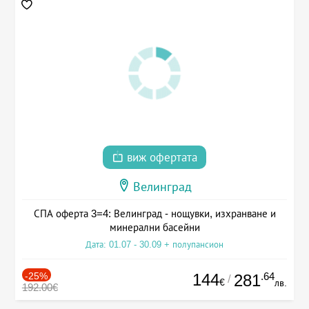
виж офертата
Велинград
СПА оферта 3=4: Велинград - нощувки, изхранване и
минерални басейни
Дата: 01.07 - 30.09 + полупансион
-25%
144
.64
281
/
€
лв.
192.00€