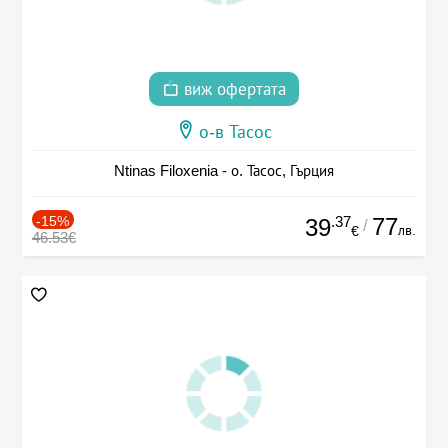
виж офертата
о-в Тасос
Ntinas Filoxenia - о. Тасос, Гърция
-15%
.37
77
39
/
лв.
€
46.53€