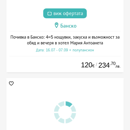
виж офертата
Банско
Почивка в Банско: 4=5 нощувки, закуска и възможност за
обяд и вечеря в хотел Мария Антоанета
Дата: 16.07 - 07.09 + полупансион
120
.70
234
/
€
лв.