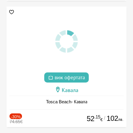
виж офертата
Кавала
Tosca Beach- Кавала
-30%
.15
102
52
/
лв.
€
74.65€