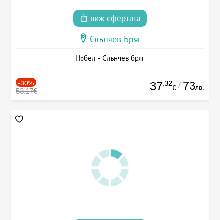
виж офертата
Слънчев Бряг
Нобел - Слънчев бряг
-30%
.32
73
37
/
лв.
€
53.17€