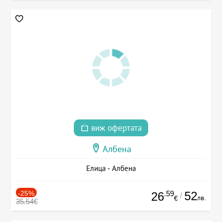
виж офертата
Албена
Елица - Албена
-25%
.59
52
26
/
лв.
€
35.54€