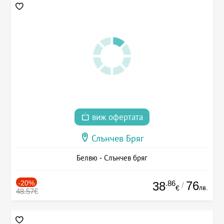
виж офертата
Слънчев Бряг
Белвю - Слънчев бряг
-20%
.86
76
38
/
лв.
€
48.57€