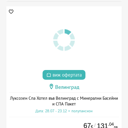
виж офертата
Велинград
Луксозен Спа Хотел във Велинград с Минерални Басейни
и СПА Пакет
Дата: 28.07 - 23.12 + полупансион
67
.04
131
/
€
лв.