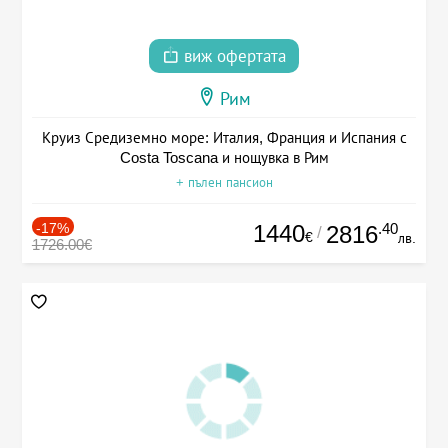
виж офертата
Рим
Круиз Средиземно море: Италия, Франция и Испания с
Costa Toscana и нощувка в Рим
+ пълен пансион
-17%
1440
.40
2816
/
€
лв.
1726.00€