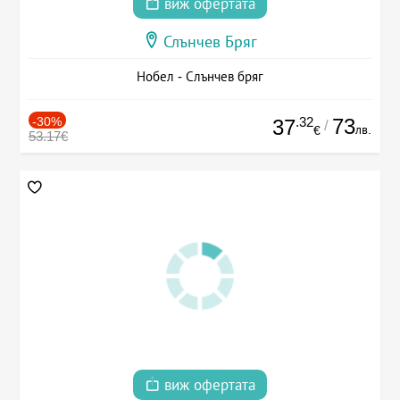
виж офертата
Слънчев Бряг
Нобел - Слънчев бряг
-30%
.32
73
37
/
лв.
€
53.17€
виж офертата