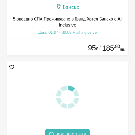
Банско
5-звездно СПА Преживяване в Гранд Хотел Банско с All
Inclusive
Дата: 01.07 - 30.09 + all inclusive
95
.80
185
/
€
лв.
виж офертата