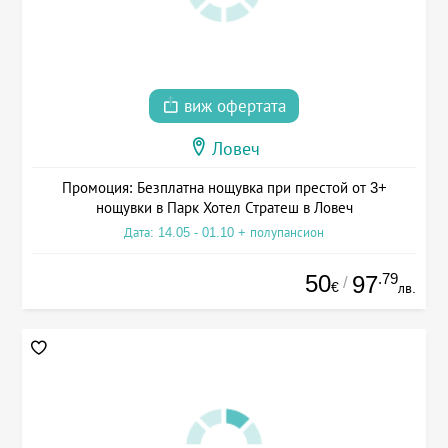
виж офертата
Ловеч
Промоция: Безплатна нощувка при престой от 3+
нощувки в Парк Хотел Стратеш в Ловеч
Дата: 14.05 - 01.10 + полупансион
50
.79
97
/
€
лв.