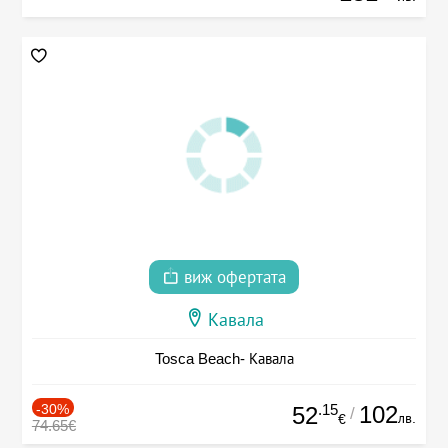
виж офертата
Кавала
Tosca Beach- Кавала
-30%
.15
102
52
/
лв.
€
74.65€