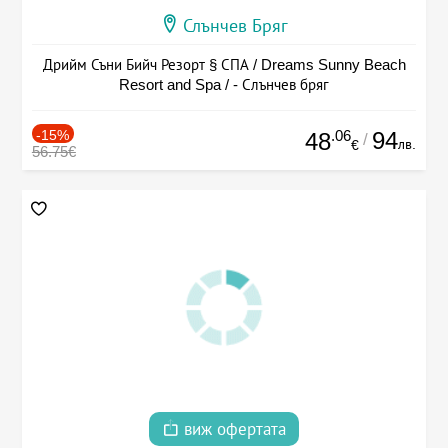
Слънчев Бряг
Дрийм Съни Бийч Резорт § СПА / Dreams Sunny Beach
Resort and Spa / - Слънчев бряг
-15%
.06
94
48
/
лв.
€
56.75€
виж офертата