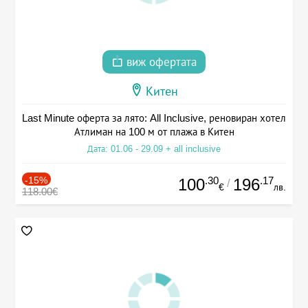
виж офертата
Китен
Last Minute оферта за лято: All Inclusive, реновиран хотел
Атлиман на 100 м от плажа в Китен
Дата: 01.06 - 29.09 + all inclusive
-15%
.30
.17
100
196
/
€
лв.
118.00€