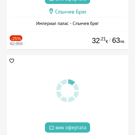
Слънчев Бряг
Империал палас - Слънчев бряг
-25%
.21
63
32
/
лв.
€
42.95€
виж офертата