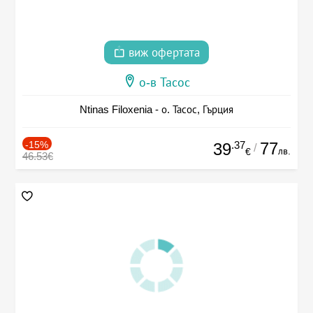
виж офертата
о-в Тасос
Ntinas Filoxenia - о. Тасос, Гърция
-15%
.37
77
39
/
лв.
€
46.53€