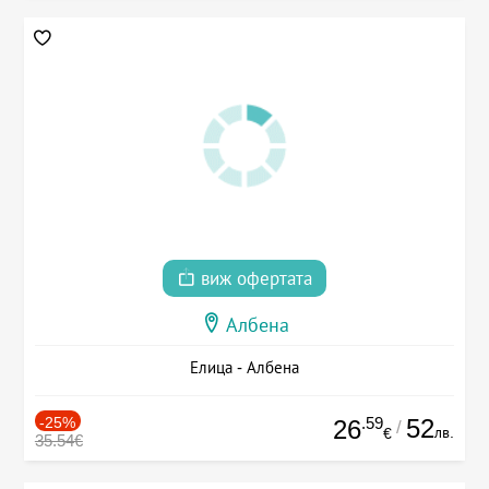
виж офертата
Албена
Елица - Албена
-25%
.59
52
26
/
лв.
€
35.54€