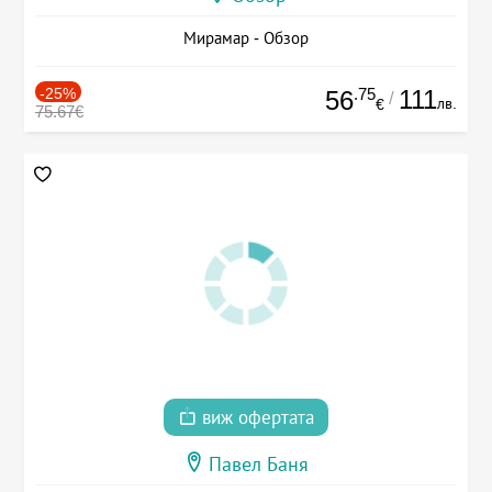
Мирамар - Обзор
-25%
.75
111
56
/
лв.
€
75.67€
виж офертата
Павел Баня