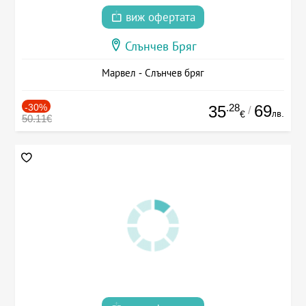
виж офертата
Слънчев Бряг
Марвел - Слънчев бряг
-30%
.28
69
35
/
лв.
€
50.11€