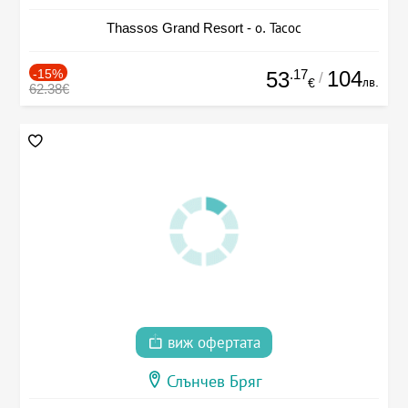
Thassos Grand Resort - о. Тасос
-15%
.17
104
53
/
лв.
€
62.38€
виж офертата
Слънчев Бряг