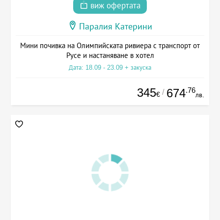
виж офертата
Паралия Катерини
Мини почивка на Олимпийската ривиера с транспорт от
Русе и настаняване в хотел
Дата: 18.09 - 23.09 + закуска
345
.76
674
/
€
лв.