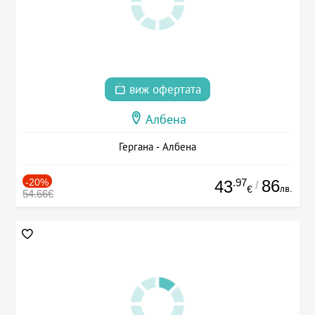
виж офертата
Албена
Гергана - Албена
-20%
.97
86
43
/
лв.
€
54.66€