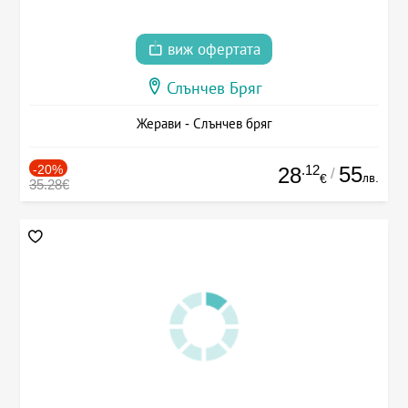
виж офертата
Слънчев Бряг
Жерави - Слънчев бряг
-20%
.12
55
28
/
лв.
€
35.28€