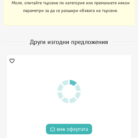
Моля, опитайте търсене по категория или премахнете някои
параметри за да се разшири обхвата на търсене.
Други изгодни предложения
виж офертата