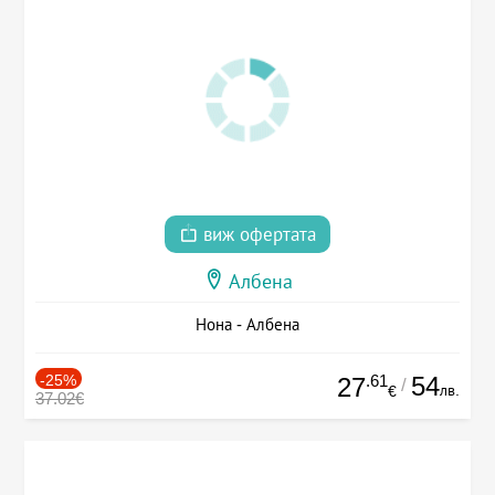
виж офертата
Албена
Нона - Албена
-25%
.61
54
27
/
лв.
€
37.02€