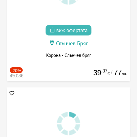
виж офертата
Слънчев Бряг
Корона - Слънчев бряг
-20%
.37
77
39
/
лв.
€
49.08€