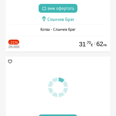
виж офертата
Слънчев Бряг
Котва - Слънчев бряг
-21%
.70
62
31
/
лв.
€
39.88€