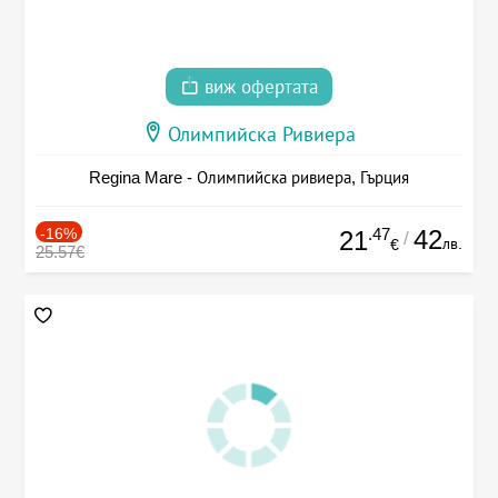
виж офертата
Олимпийска Ривиера
Regina Mare - Олимпийска ривиера, Гърция
-16%
.47
42
21
/
лв.
€
25.57€