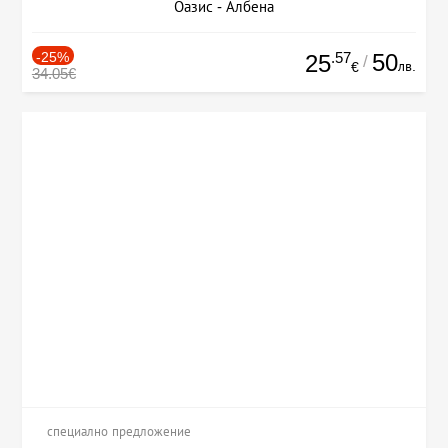
Оазис - Албена
-25%
.57
50
25
/
лв.
€
34.05€
специално предложение