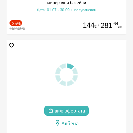
минерални басейни
Дата: 01.07 - 30.09 + полупансион
-25%
144
.64
281
/
€
лв.
192.00€
виж офертата
Албена