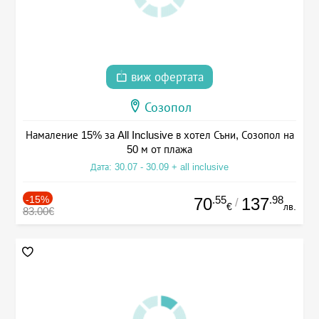
виж офертата
Созопол
Намаление 15% за All Inclusive в хотел Съни, Созопол на
50 м от плажа
Дата: 30.07 - 30.09 + all inclusive
-15%
.55
.98
70
137
/
€
лв.
83.00€