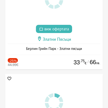
виж офертата
Златни Пясъци
Берлин Грийн Парк - Златни пясъци
-25%
.75
66
33
/
лв.
€
44.99€