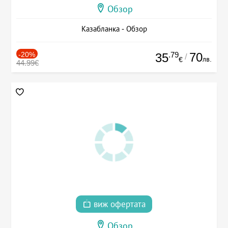
Обзор
Казабланка - Обзор
-20%
.79
70
35
/
лв.
€
44.99€
виж офертата
Обзор