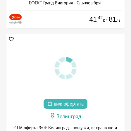
ЕФЕКТ Гранд Виктория - Слънчев бряг
-20%
.42
81
41
/
лв.
€
51.64€
виж офертата
Велинград
СПА оферта 3=4: Велинград - нощувки, изхранване и