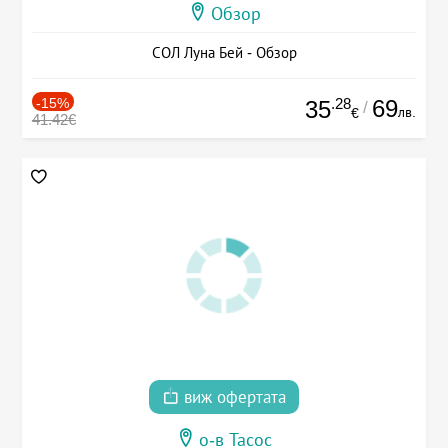
Обзор
СОЛ Луна Бей - Обзор
-15%
.28
69
35
/
лв.
€
41.42€
виж офертата
о-в Тасос