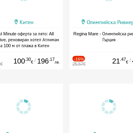
Китен
Олимпийска Ривие
t Minute оферта за лято: All
Regina Mare - Олимпийска ри
sive, реновиран хотел Атлиман
Гърция
а 100 м от плажа в Китен
а: 01.06 - 29.09 + all inclusive
.30
.17
-16%
.47
100
196
21
/
/
€
лв.
€
0€
25.57€