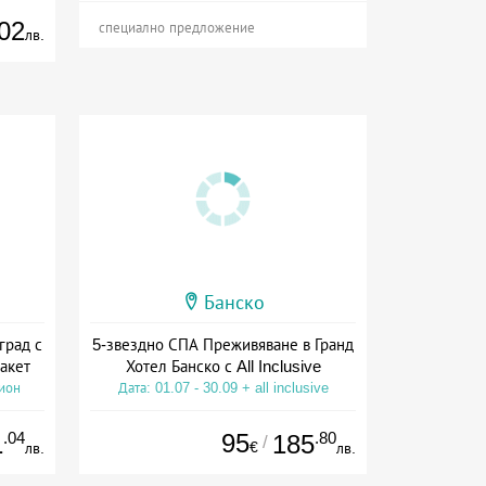
02
специално предложение
лв.
Банско
град с
5-звездно СПА Преживяване в Гранд
акет
Хотел Банско с All Inclusive
сион
Дата: 01.07 - 30.09 + all inclusive
.04
95
.80
1
185
/
€
лв.
лв.