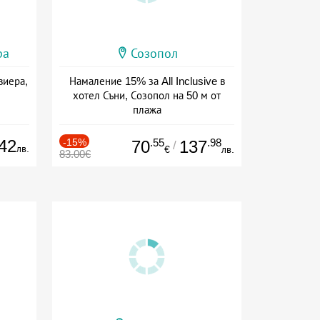
ра
Созопол
виера,
Намаление 15% за All Inclusive в
хотел Съни, Созопол на 50 м от
плажа
Дата: 30.07 - 30.09 + all inclusive
42
-15%
.55
.98
70
137
/
лв.
€
лв.
83.00€