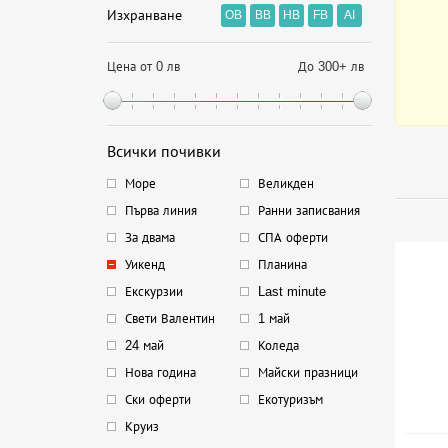
Изхранване
OB
BB
HB
FB
AI
Цена от 0 лв
До 300+ лв
Всички почивки
Море
Великден
Първа линия
Ранни записвания
За двама
СПА оферти
Уикенд
Планина
Екскурзии
Last minute
Свети Валентин
1 май
24 май
Коледа
Нова година
Майски празници
Ски оферти
Екотуризъм
Круиз