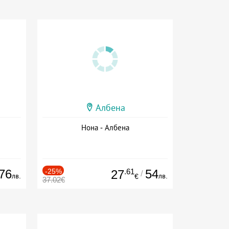
Албена
Нона - Албена
76
-25%
.61
54
27
/
лв.
лв.
€
37.02€