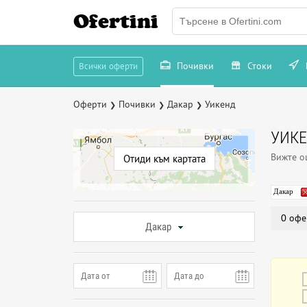
Ofertini
Почивки
Стоки
Всички оферти
Оферти
Почивки
Дакар
Уикенд
❯
❯
❯
УИКЕ
Вижте 
Отиди към картата
Дакар
0 офе
Дакар