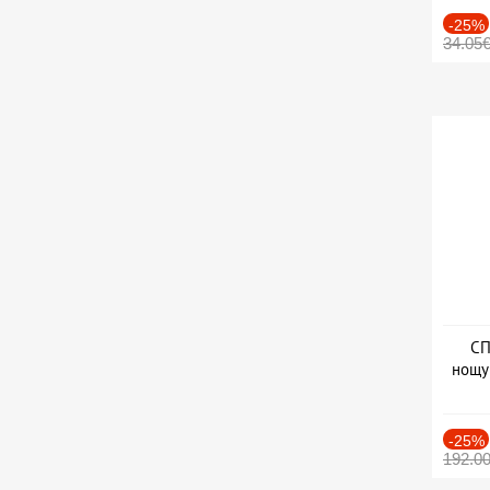
-25%
34.05
СП
нощу
Дат
-25%
192.0