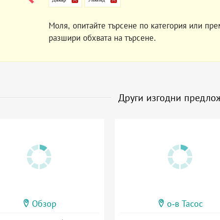
Моля, опитайте търсене по категория или пре
разшири обхвата на търсене.
Други изгодни предло
Обзор
о-в Тасос