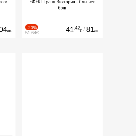
асос
ЕФЕКТ Гранд Виктория - Слънчев
бряг
04
-20%
.42
81
41
/
лв.
лв.
€
51.64€