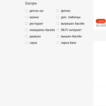
Екстри
детски кът
фитнес
казино
дом. любимци
-15%
ресторант
вътрешен басейн
41.42
минерален басейн
Wi-Fi интернет
джакузи
външен басейн
сауна
парна баня