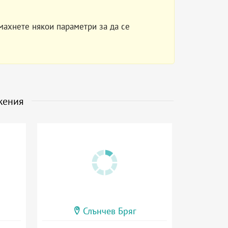
махнете някои параметри за да се
жения
Слънчев Бряг