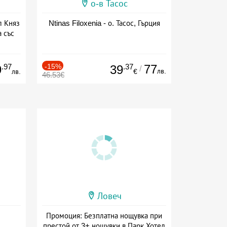
о-в Тасос
л Княз
Ntinas Filoxenia - о. Тасос, Гърция
 със
сион
.97
-15%
.37
77
9
39
/
лв.
лв.
€
46.53€
Ловеч
Промоция: Безплатна нощувка при
престой от 3+ нощувки в Парк Хотел