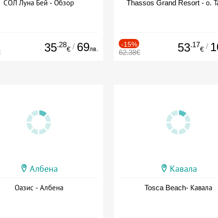
СОЛ Луна Бей - Обзор
Thassos Grand Resort - о. Т
.28
69
-15%
.17
1
35
53
/
/
лв.
€
€
€
62.38€
Албена
Кавала
Оазис - Албена
Tosca Beach- Кавала