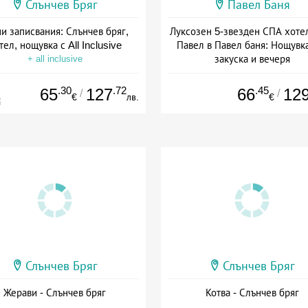
Слънчев Бряг
Павел Баня
и записвания: Слънчев бряг,
Луксозен 5-звезден СПА хоте
тел, нощувка с All Inclusive
Павел в Павел баня: Нощувка
закуска и вечеря
+ all inclusive
Дата: 17.07 - 22.12 + полупан
.30
.72
.45
65
127
66
12
/
/
€
лв.
€
€
Слънчев Бряг
Слънчев Бряг
Жерави - Слънчев бряг
Котва - Слънчев бряг