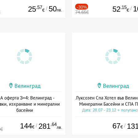
.57
50
-30%
.15
1
25
52
/
/
лв.
€
€
€
74.65€
Велинград
Велинград
А оферта 3=4: Велинград -
Луксозен Спа Хотел във Велин
вки, изхранване и минерални
Минерални Басейни и СПА П
басейни
Дата: 28.07 - 23.12 + полупан
а: 01.07 - 30.09 + полупансион
144
.64
67
281
13
/
/
€
€
лв.
0€