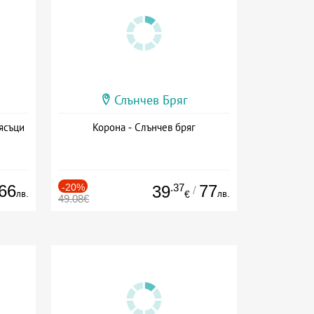
Слънчев Бряг
ясъци
Корона - Слънчев бряг
66
-20%
.37
77
39
/
лв.
лв.
€
49.08€