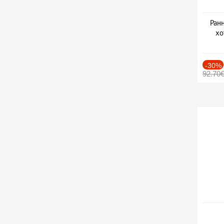
Ранн
хо
-30%
92.70