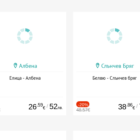
Албена
Слънчев Бряг
Елица - Албена
Белвю - Слънчев бряг
.59
52
-20%
.86
26
38
/
/
лв.
€
€
€
48.57€