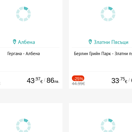
Албена
Златни Пясъци
Гергана - Албена
Берлин Грийн Парк - Златни п
.97
86
-25%
.75
43
33
/
/
лв.
€
€
€
44.99€