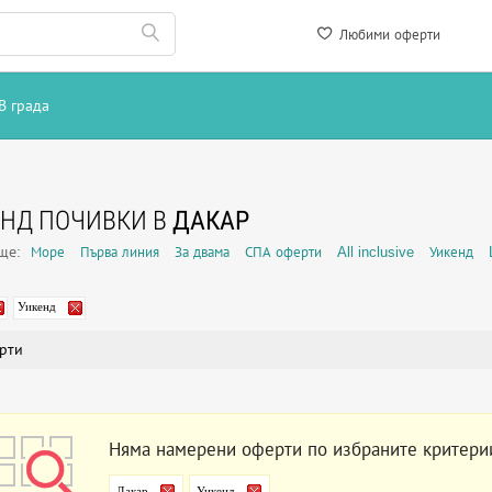
Любими оферти
В града
НД ПОЧИВКИ В
ДАКАР
още:
Море
Първа линия
За двама
СПА оферти
All inclusive
Уикенд
Уикенд
рти
Няма намерени оферти по избраните критери
Дакар
Уикенд