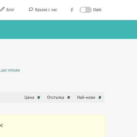
Блог
Връзка с нас
Dark
Last minute
Цена
Отстъпка
Най-нови
и: