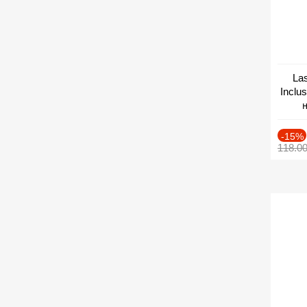
Las
Inclu
н
Дат
-15%
118.0