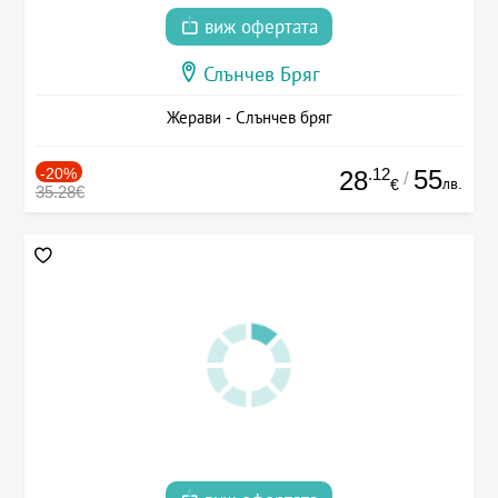
виж офертата
Слънчев Бряг
Жерави - Слънчев бряг
-20%
.12
55
28
/
лв.
€
35.28€