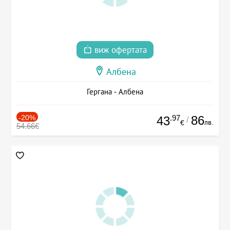
виж офертата
Албена
Гергана - Албена
-20%
.97
86
43
/
лв.
€
54.66€