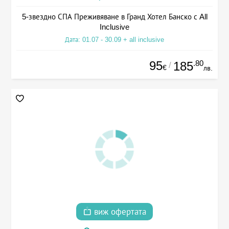
5-звездно СПА Преживяване в Гранд Хотел Банско с All
Inclusive
Дата: 01.07 - 30.09 + all inclusive
95
.80
185
/
€
лв.
виж офертата