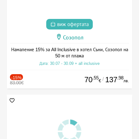
виж офертата
Созопол
Намаление 15% за All Inclusive в хотел Съни, Созопол на
50 м от плажа
Дата: 30.07 - 30.09 + all inclusive
-15%
.55
.98
70
137
/
€
лв.
83.00€