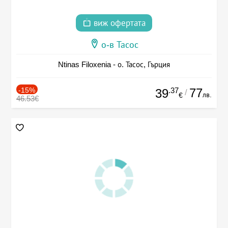
виж офертата
о-в Тасос
Ntinas Filoxenia - о. Тасос, Гърция
-15%
.37
77
39
/
лв.
€
46.53€