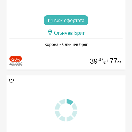
виж офертата
Слънчев Бряг
Корона - Слънчев бряг
-20%
.37
77
39
/
лв.
€
49.08€