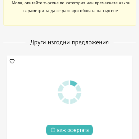
Моля, опитайте търсене по категория или премахнете някои
параметри за да се разшири обхвата на търсене.
Други изгодни предложения
виж офертата