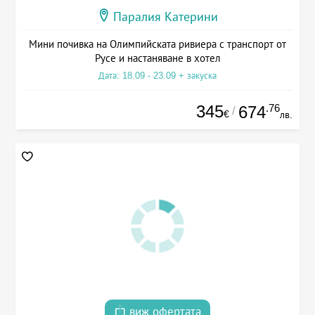
Паралия Катерини
Мини почивка на Олимпийската ривиера с транспорт от
Русе и настаняване в хотел
Дата: 18.09 - 23.09 + закуска
345
.76
674
/
€
лв.
виж офертата