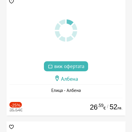
виж офертата
Албена
Елица - Албена
-25%
.59
52
26
/
лв.
€
35.54€