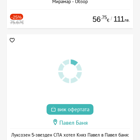
Мирамар - Обзор
-25%
.75
111
56
/
лв.
€
75.67€
виж офертата
Павел Баня
Луксозен 5-звезден СПА хотел Княз Павел в Павел баня: