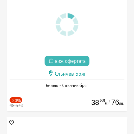
виж офертата
Слънчев Бряг
Белвю - Слънчев бряг
-20%
.86
76
38
/
лв.
€
48.57€