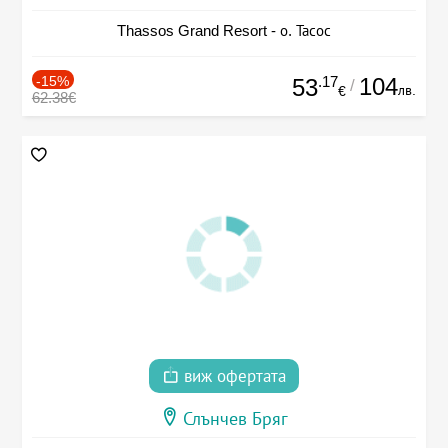
Thassos Grand Resort - о. Тасос
-15%
.17
104
53
/
лв.
€
62.38€
виж офертата
Слънчев Бряг