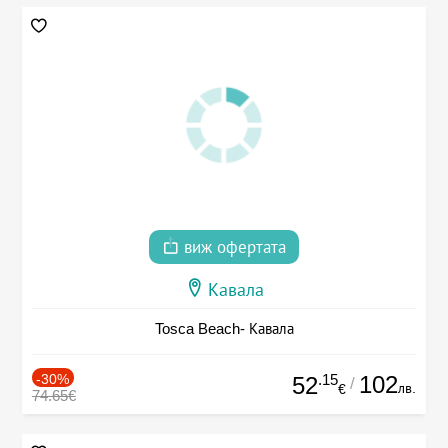
виж офертата
Кавала
Tosca Beach- Кавала
-30%
.15
102
52
/
лв.
€
74.65€