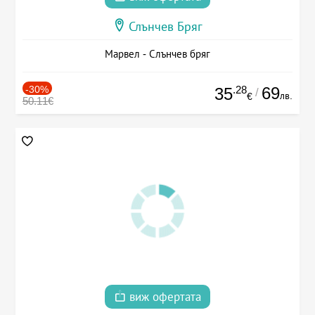
Слънчев Бряг
Марвел - Слънчев бряг
-30%
.28
69
35
/
лв.
€
50.11€
виж офертата