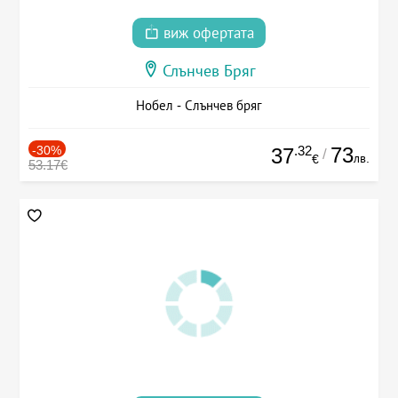
виж офертата
Слънчев Бряг
Нобел - Слънчев бряг
-30%
.32
73
37
/
лв.
€
53.17€