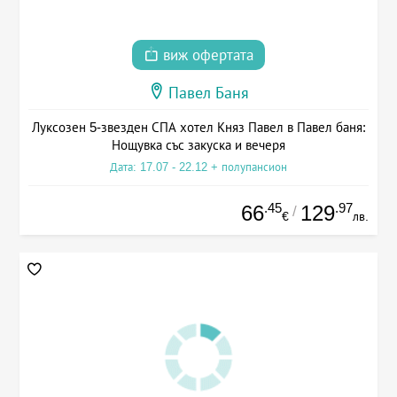
виж офертата
Павел Баня
Луксозен 5-звезден СПА хотел Княз Павел в Павел баня:
Нощувка със закуска и вечеря
Дата: 17.07 - 22.12 + полупансион
.45
.97
66
129
/
€
лв.