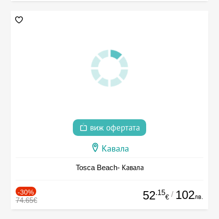
виж офертата
Кавала
Tosca Beach- Кавала
-30%
.15
102
52
/
лв.
€
74.65€