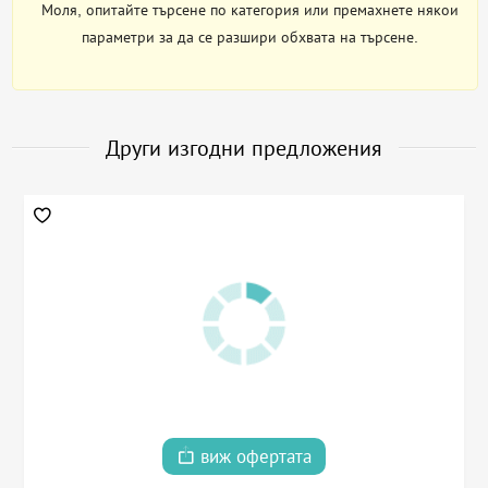
Моля, опитайте търсене по категория или премахнете някои
параметри за да се разшири обхвата на търсене.
Други изгодни предложения
виж офертата