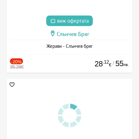
виж офертата
Слънчев Бряг
Жерави - Слънчев бряг
-20%
.12
55
28
/
лв.
€
35.28€