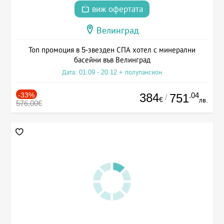
виж офертата
Велинград
Топ промоция в 5-звезден СПА хотел с минерални
басейни във Велинград
Дата: 01.09 - 20.12 + полупансион
-33%
384
.04
751
/
€
лв.
576.00€