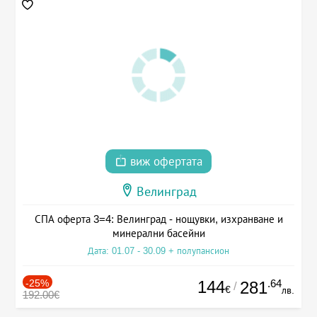
виж офертата
Велинград
СПА оферта 3=4: Велинград - нощувки, изхранване и
минерални басейни
Дата: 01.07 - 30.09 + полупансион
-25%
144
.64
281
/
€
лв.
192.00€