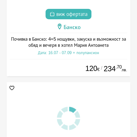
виж офертата
Банско
Почивка в Банско: 4=5 нощувки, закуска и възможност за
обяд и вечеря в хотел Мария Антоанета
Дата: 16.07 - 07.09 + полупансион
120
.70
234
/
€
лв.