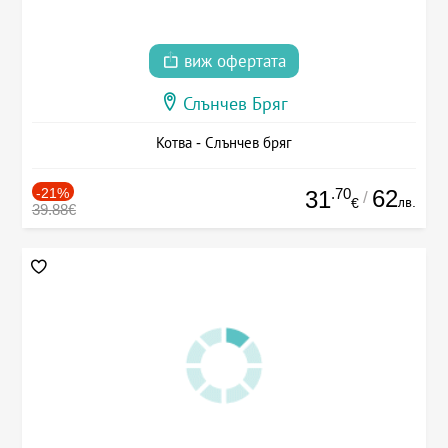
виж офертата
Слънчев Бряг
Котва - Слънчев бряг
-21%
.70
62
31
/
лв.
€
39.88€