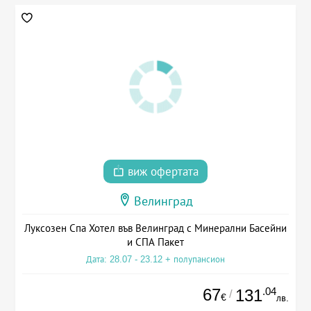
виж офертата
Велинград
Луксозен Спа Хотел във Велинград с Минерални Басейни
и СПА Пакет
Дата: 28.07 - 23.12 + полупансион
67
.04
131
/
€
лв.