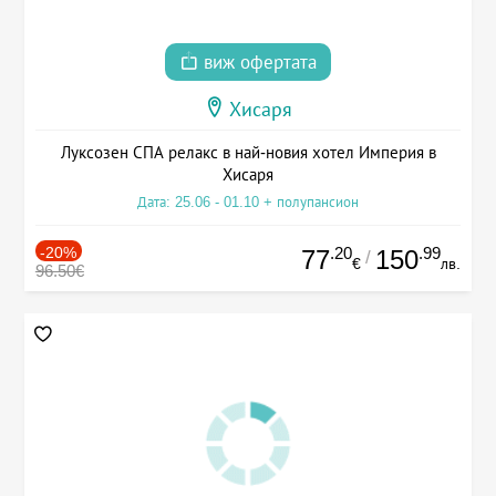
виж офертата
Хисаря
Луксозен СПА релакс в най-новия хотел Империя в
Хисаря
Дата: 25.06 - 01.10 + полупансион
-20%
.20
.99
77
150
/
€
лв.
96.50€