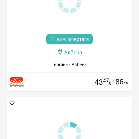
виж офертата
Албена
Гергана - Албена
-20%
.97
86
43
/
лв.
€
54.66€