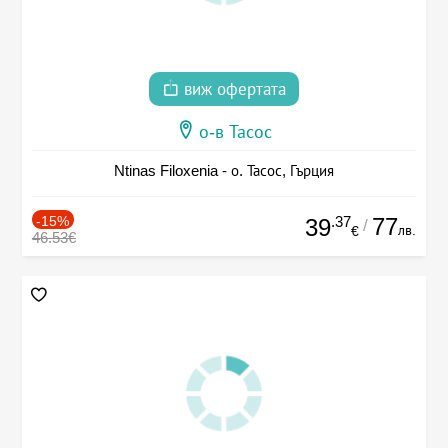
виж офертата
о-в Тасос
Ntinas Filoxenia - о. Тасос, Гърция
-15%
.37
77
39
/
лв.
€
46.53€