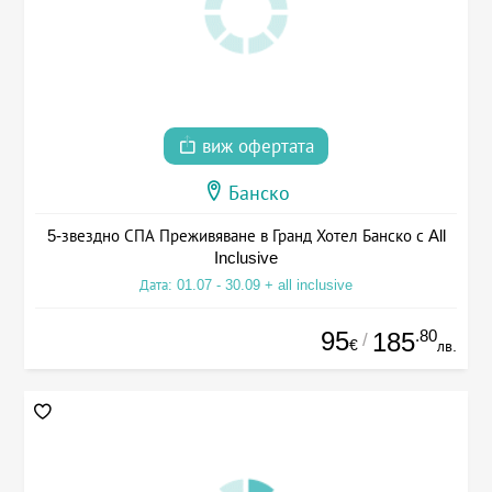
виж офертата
Банско
5-звездно СПА Преживяване в Гранд Хотел Банско с All
Inclusive
Дата: 01.07 - 30.09 + all inclusive
95
.80
185
/
€
лв.