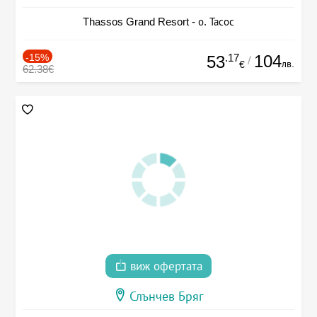
Thassos Grand Resort - о. Тасос
-15%
.17
104
53
/
лв.
€
62.38€
виж офертата
Слънчев Бряг