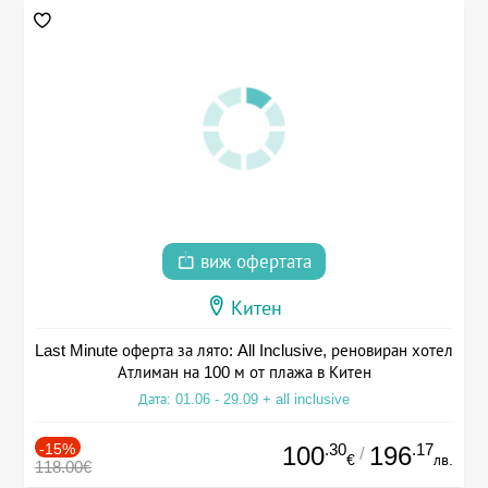
виж офертата
Китен
Last Minute оферта за лято: All Inclusive, реновиран хотел
Атлиман на 100 м от плажа в Китен
Дата: 01.06 - 29.09 + all inclusive
-15%
.30
.17
100
196
/
€
лв.
118.00€