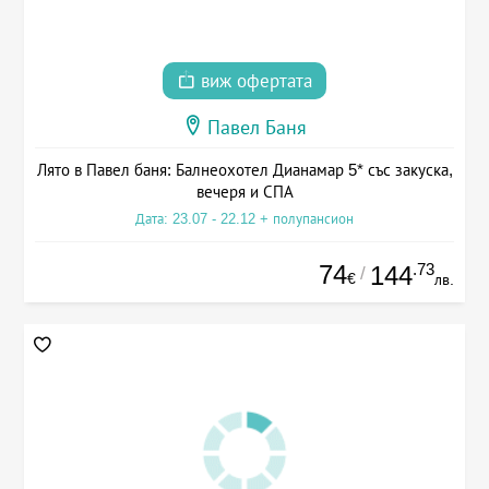
виж офертата
Павел Баня
Лято в Павел баня: Балнеохотел Дианамар 5* със закуска,
вечеря и СПА
Дата: 23.07 - 22.12 + полупансион
74
.73
144
/
€
лв.