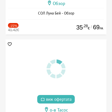
Обзор
СОЛ Луна Бей - Обзор
-15%
.28
69
35
/
лв.
€
41.42€
виж офертата
о-в Тасос