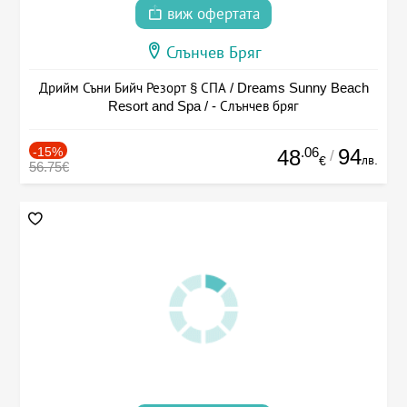
виж офертата
Слънчев Бряг
Дрийм Съни Бийч Резорт § СПА / Dreams Sunny Beach
Resort and Spa / - Слънчев бряг
-15%
.06
94
48
/
лв.
€
56.75€