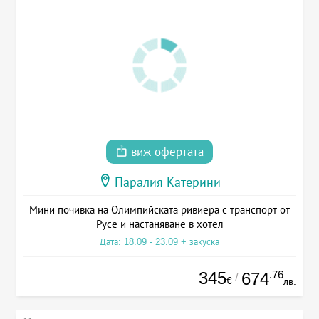
виж офертата
Паралия Катерини
Мини почивка на Олимпийската ривиера с транспорт от
Русе и настаняване в хотел
Дата: 18.09 - 23.09 + закуска
345
.76
674
/
€
лв.