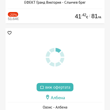
ЕФЕКТ Гранд Виктория - Слънчев бряг
-20%
.42
81
41
/
лв.
€
51.64€
виж офертата
Албена
Оазис - Албена