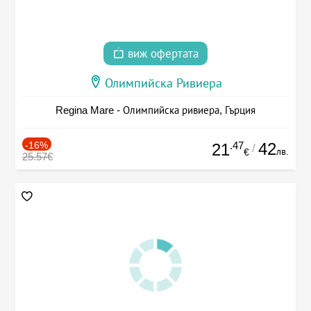
виж офертата
Олимпийска Ривиера
Regina Mare - Олимпийска ривиера, Гърция
-16%
.47
42
21
/
лв.
€
25.57€