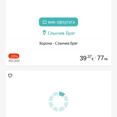
виж офертата
Слънчев Бряг
Корона - Слънчев бряг
-20%
.37
77
39
/
лв.
€
49.08€