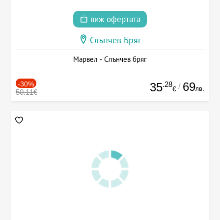
виж офертата
Слънчев Бряг
Марвел - Слънчев бряг
-30%
.28
69
35
/
лв.
€
50.11€