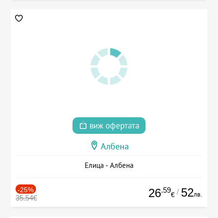
виж офертата
Албена
Елица - Албена
-25%
.59
52
26
/
лв.
€
35.54€