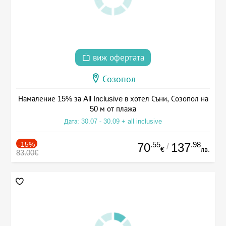
виж офертата
Созопол
Намаление 15% за All Inclusive в хотел Съни, Созопол на
50 м от плажа
Дата: 30.07 - 30.09 + all inclusive
-15%
.55
.98
70
137
/
€
лв.
83.00€