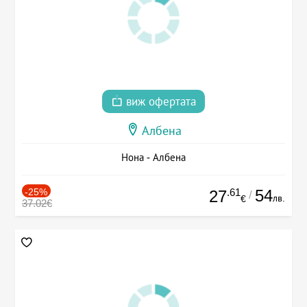
виж офертата
Албена
Нона - Албена
-25%
.61
54
27
/
лв.
€
37.02€