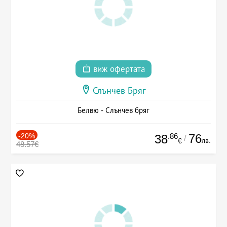
виж офертата
Слънчев Бряг
Белвю - Слънчев бряг
-20%
.86
76
38
/
лв.
€
48.57€