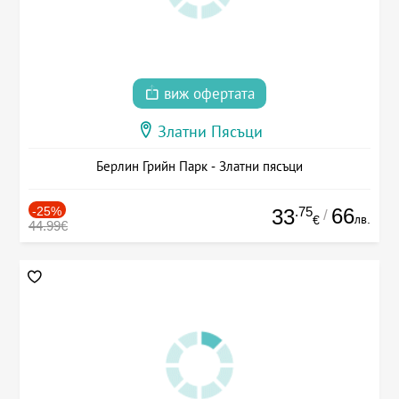
виж офертата
Златни Пясъци
Берлин Грийн Парк - Златни пясъци
-25%
.75
66
33
/
лв.
€
44.99€