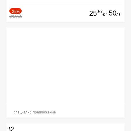
-25%
.57
50
25
/
лв.
€
34.05€
специално предложение