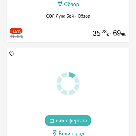
Обзор
СОЛ Луна Бей - Обзор
-15%
.28
69
35
/
лв.
€
41.42€
виж офертата
Велинград