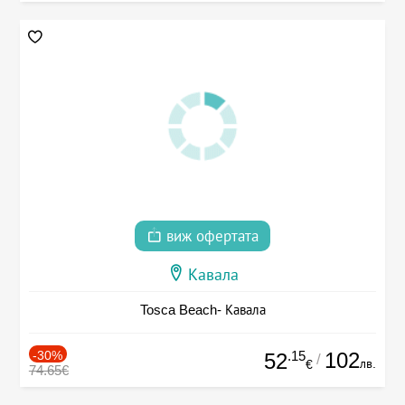
виж офертата
Кавала
Tosca Beach- Кавала
-30%
.15
102
52
/
лв.
€
74.65€