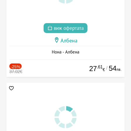
виж офертата
Албена
Нона - Албена
-25%
.61
54
27
/
лв.
€
37.02€