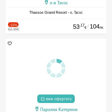
о-в Тасос
Thassos Grand Resort - о. Тасос
-15%
.17
104
53
/
лв.
€
62.38€
виж офертата
Паралия Катерини