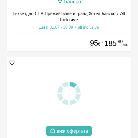
Банско
5-звездно СПА Преживяване в Гранд Хотел Банско с All
Inclusive
Дата: 01.07 - 30.09 + all inclusive
95
.80
185
/
€
лв.
виж офертата