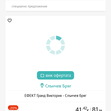
специално предложение
виж офертата
Слънчев Бряг
ЕФЕКТ Гранд Виктория - Слънчев бряг
-20%
.42
81
41
/
лв.
€