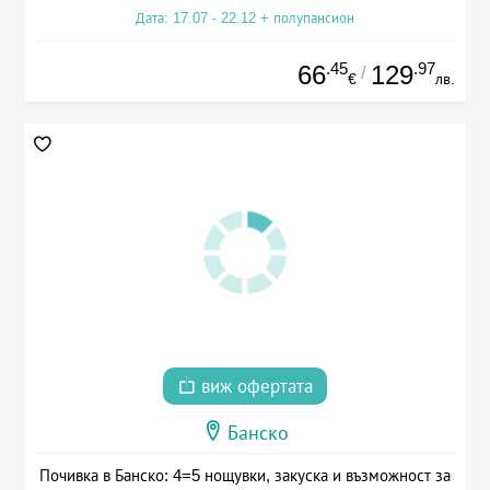
Дата: 17.07 - 22.12 + полупансион
.45
.97
66
129
/
€
лв.
виж офертата
Банско
Почивка в Банско: 4=5 нощувки, закуска и възможност за