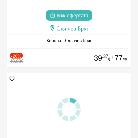
виж офертата
Слънчев Бряг
Корона - Слънчев бряг
-20%
.37
77
39
/
лв.
€
49.08€