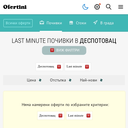
Ofertini
Почивки
Стоки
В града
Всички оферти
LAST MINUTE ПОЧИВКИ В
ДЕСПОТОВАЦ
ВИЖ ФИЛТРИ
Деспотовац
Last minute
Цена
Отстъпка
Най-нови
Няма намерени оферти по избраните критерии:
Деспотовац
Last minute