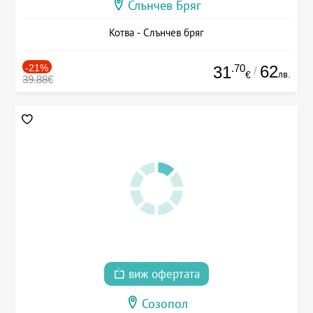
Слънчев Бряг
Котва - Слънчев бряг
-21%
.70
62
31
/
лв.
€
39.88€
виж офертата
Созопол