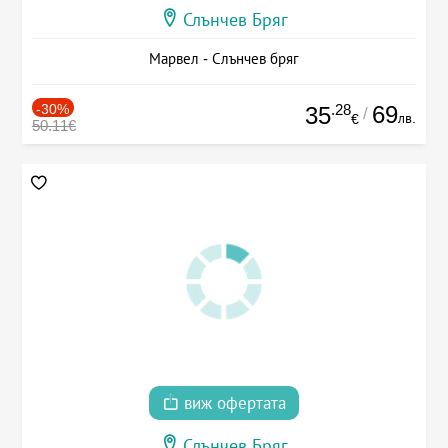
Слънчев Бряг
Марвел - Слънчев бряг
-30%
.28
69
35
/
лв.
€
50.11€
виж офертата
Слънчев Бряг