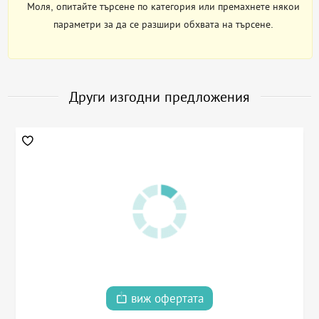
Моля, опитайте търсене по категория или премахнете някои
параметри за да се разшири обхвата на търсене.
Други изгодни предложения
виж офертата