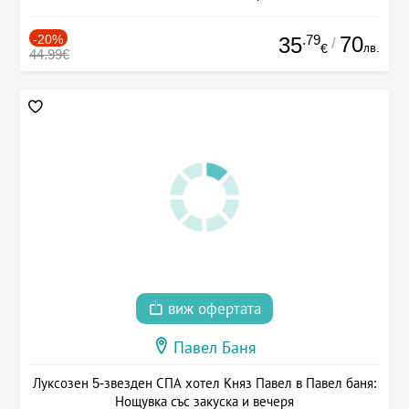
-20%
.79
70
35
/
лв.
€
44.99€
виж офертата
Павел Баня
Луксозен 5-звезден СПА хотел Княз Павел в Павел баня:
Нощувка със закуска и вечеря