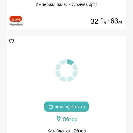
Империал палас - Слънчев бряг
-25%
.21
63
32
/
лв.
€
42.95€
виж офертата
Обзор
Казабланка - Обзор