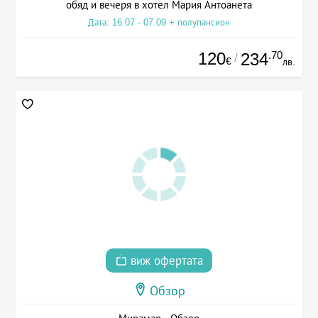
обяд и вечеря в хотел Мария Антоанета
Дата: 16.07 - 07.09 + полупансион
120
.70
234
/
€
лв.
виж офертата
Обзор