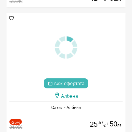
51.64€
виж офертата
Албена
Оазис - Албена
-25%
.57
50
25
/
лв.
€
34.05€