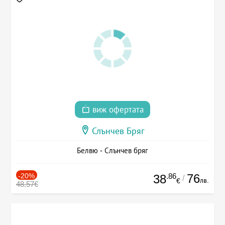
виж офертата
Слънчев Бряг
Белвю - Слънчев бряг
-20%
.86
76
38
/
лв.
€
48.57€