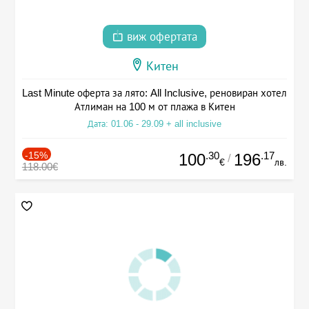
виж офертата
Китен
Last Minute оферта за лято: All Inclusive, реновиран хотел
Атлиман на 100 м от плажа в Китен
Дата: 01.06 - 29.09 + all inclusive
-15%
.30
.17
100
196
/
€
лв.
118.00€