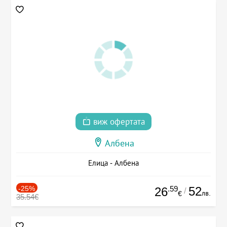
виж офертата
Албена
Елица - Албена
-25%
.59
52
26
/
лв.
€
35.54€