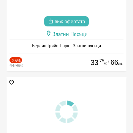
виж офертата
Златни Пясъци
Берлин Грийн Парк - Златни пясъци
-25%
.75
66
33
/
лв.
€
44.99€