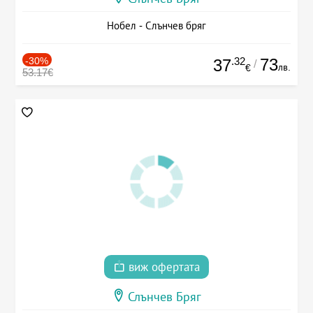
Нобел - Слънчев бряг
-30%
.32
73
37
/
лв.
€
53.17€
виж офертата
Слънчев Бряг