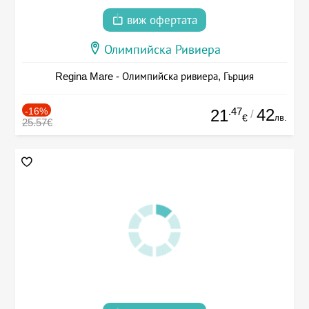
виж офертата
Олимпийска Ривиера
Regina Mare - Олимпийска ривиера, Гърция
-16%
.47
42
21
/
лв.
€
25.57€