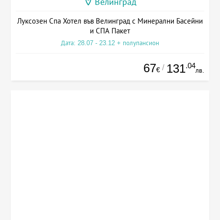
Велинград
Луксозен Спа Хотел във Велинград с Минерални Басейни
и СПА Пакет
Дата: 28.07 - 23.12 + полупансион
67
.04
131
/
€
лв.