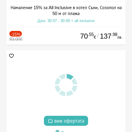
Намаление 15% за All Inclusive в хотел Съни, Созопол на
50 м от плажа
Дата: 30.07 - 30.09 + all inclusive
-15%
.55
.98
70
137
/
€
лв.
83.00€
виж офертата