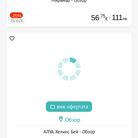
Мирамар - Обзор
-25%
.75
111
56
/
лв.
€
75.67€
виж офертата
Обзор
АЛУА Хелиос Бей - Обзор