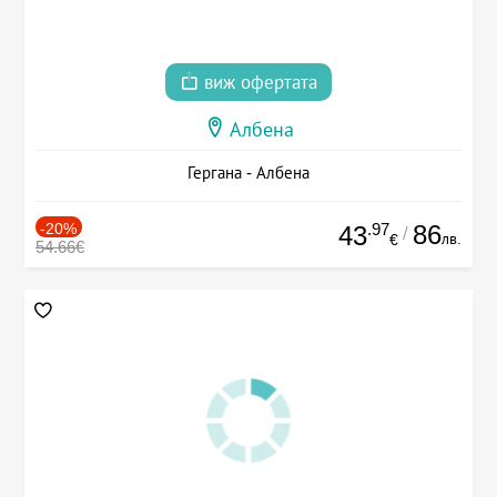
виж офертата
Албена
Гергана - Албена
-20%
.97
86
43
/
лв.
€
54.66€