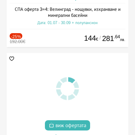
СПА оферта 3=4: Велинград - нощувки, изхранване и
минерални басейни
Дата: 01.07 - 30.09 + полупансион
-25%
144
.64
281
/
€
лв.
192.00€
виж офертата