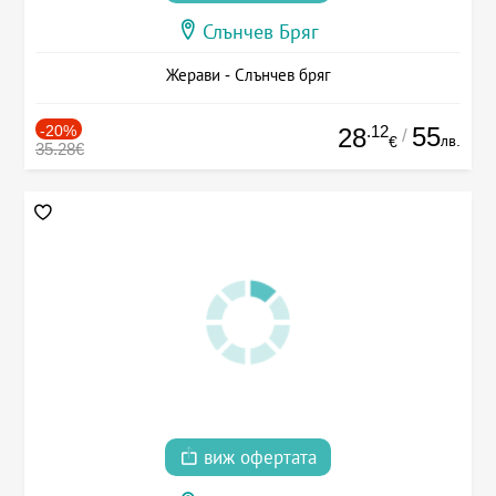
Слънчев Бряг
Жерави - Слънчев бряг
-20%
.12
55
28
/
лв.
€
35.28€
виж офертата