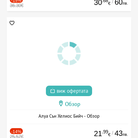
-15%
.68
60
30
/
лв.
€
36.30€
виж офертата
Обзор
Алуа Сън Хелиос Бийч - Обзор
-14%
.99
43
21
/
лв.
€
25.57€