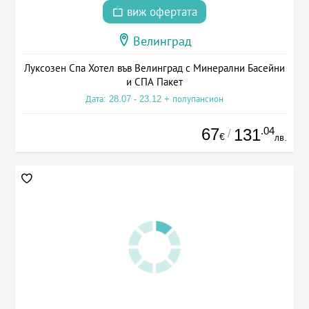
виж офертата
Велинград
Луксозен Спа Хотел във Велинград с Минерални Басейни
и СПА Пакет
Дата: 28.07 - 23.12 + полупансион
67
.04
131
/
€
лв.