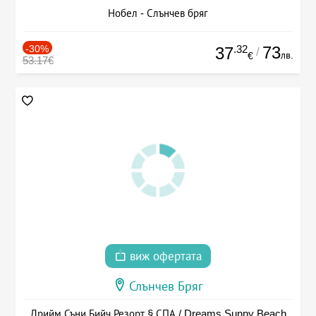
Нобел - Слънчев бряг
-30%
.32
73
37
/
лв.
€
53.17€
виж офертата
Слънчев Бряг
Дрийм Съни Бийч Резорт § СПА / Dreams Sunny Beach