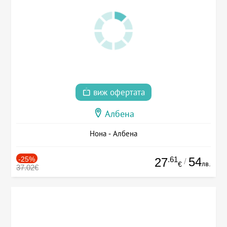
виж офертата
Албена
Нона - Албена
-25%
.61
54
27
/
лв.
€
37.02€