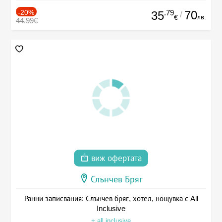
-20%
.79
70
35
/
лв.
€
44.99€
виж офертата
Слънчев Бряг
Ранни записвания: Слънчев бряг, хотел, нощувка с All
Inclusive
+ all inclusive