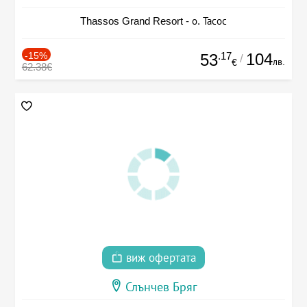
Thassos Grand Resort - о. Тасос
-15%
.17
104
53
/
лв.
€
62.38€
виж офертата
Слънчев Бряг