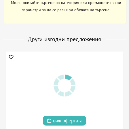
Моля, опитайте търсене по категория или премахнете някои
параметри за да се разшири обхвата на търсене.
Други изгодни предложения
виж офертата