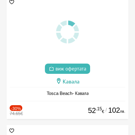
виж офертата
Кавала
Tosca Beach- Кавала
-30%
.15
102
52
/
лв.
€
74.65€