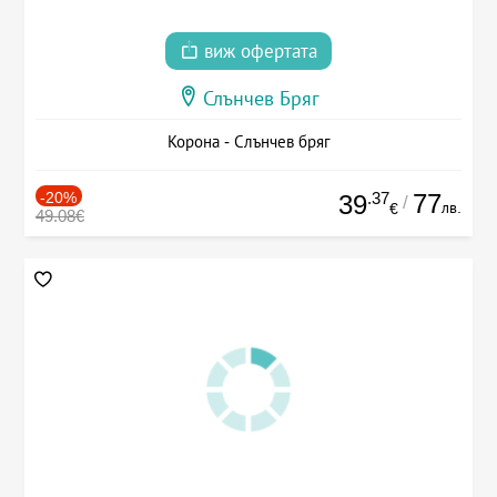
виж офертата
Слънчев Бряг
Корона - Слънчев бряг
-20%
.37
77
39
/
лв.
€
49.08€