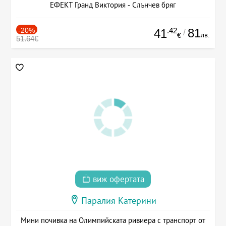
ЕФЕКТ Гранд Виктория - Слънчев бряг
-20%
.42
81
41
/
лв.
€
51.64€
виж офертата
Паралия Катерини
Мини почивка на Олимпийската ривиера с транспорт от