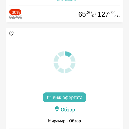
-30%
.30
.72
65
127
/
€
лв.
92.70€
виж офертата
Обзор
Мирамар - Обзор