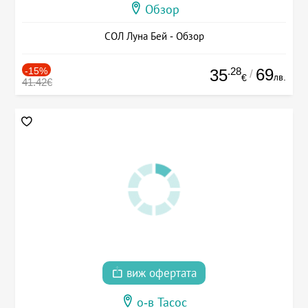
Обзор
СОЛ Луна Бей - Обзор
-15%
.28
69
35
/
лв.
€
41.42€
виж офертата
о-в Тасос