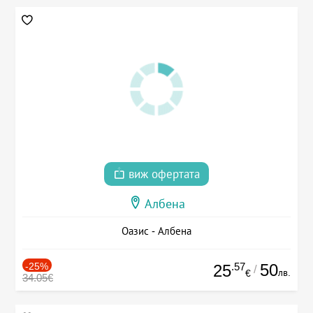
виж офертата
Албена
Оазис - Албена
-25%
.57
50
25
/
лв.
€
34.05€