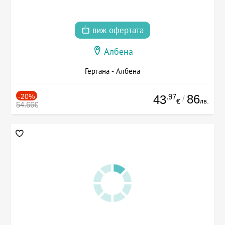
виж офертата
Албена
Гергана - Албена
-20%
.97
86
43
/
лв.
€
54.66€