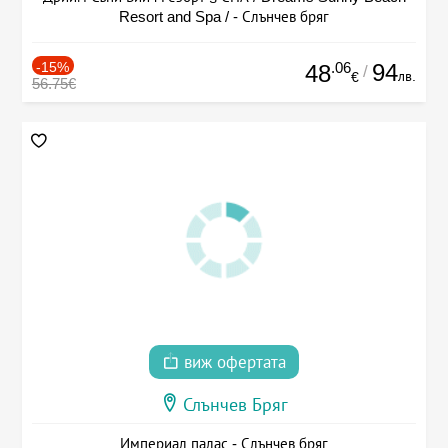
Resort and Spa / - Слънчев бряг
-15%
.06
94
48
/
лв.
€
56.75€
виж офертата
Слънчев Бряг
Империал палас - Слънчев бряг