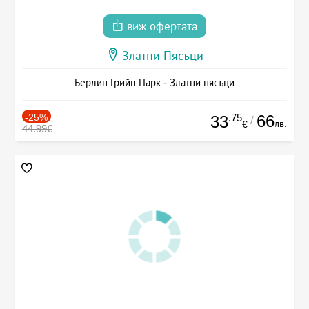
виж офертата
Златни Пясъци
Берлин Грийн Парк - Златни пясъци
-25%
.75
66
33
/
лв.
€
44.99€