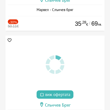
Слънчев Бряг
Марвел - Слънчев бряг
-30%
.28
69
35
/
лв.
€
50.11€
виж офертата
Слънчев Бряг