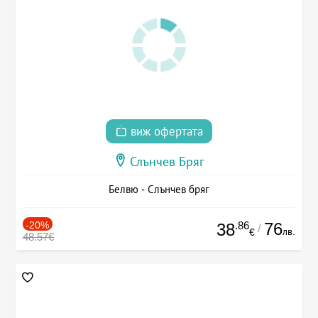
виж офертата
Слънчев Бряг
Белвю - Слънчев бряг
-20%
.86
76
38
/
лв.
€
48.57€