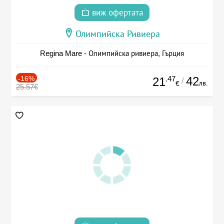
виж офертата
Олимпийска Ривиера
Regina Mare - Олимпийска ривиера, Гърция
-16%
.47
42
21
/
лв.
€
25.57€