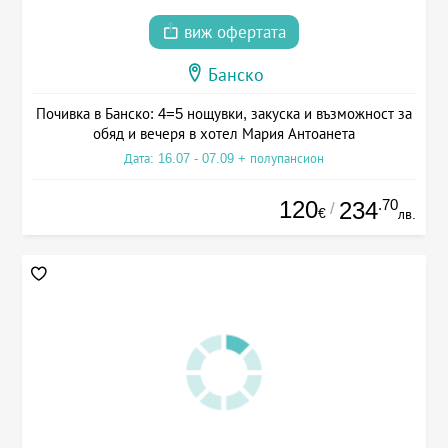
виж офертата
Банско
Почивка в Банско: 4=5 нощувки, закуска и възможност за
обяд и вечеря в хотел Мария Антоанета
Дата: 16.07 - 07.09 + полупансион
120
.70
234
/
€
лв.