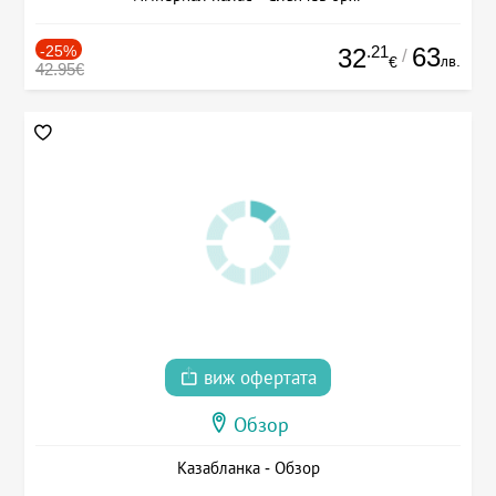
-25%
.21
63
32
/
лв.
€
42.95€
виж офертата
Обзор
Казабланка - Обзор