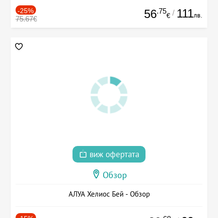
-25%
.75
111
56
/
лв.
€
75.67€
виж офертата
Обзор
АЛУА Хелиос Бей - Обзор