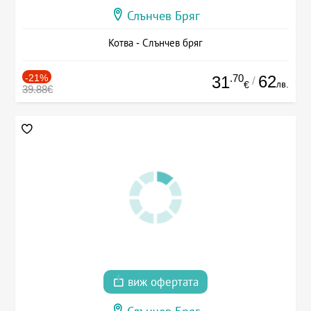
Слънчев Бряг
Котва - Слънчев бряг
-21%
.70
62
31
/
лв.
€
39.88€
виж офертата