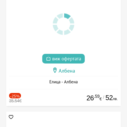
виж офертата
Албена
Елица - Албена
-25%
.59
52
26
/
лв.
€
35.54€