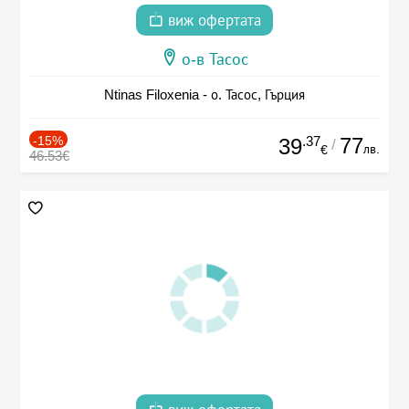
виж офертата
о-в Тасос
Ntinas Filoxenia - о. Тасос, Гърция
-15%
.37
77
39
/
лв.
€
46.53€