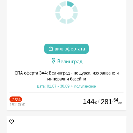
виж офертата
Велинград
СПА оферта 3=4: Велинград - нощувки, изхранване и
минерални басейни
Дата: 01.07 - 30.09 + полупансион
-25%
144
.64
281
/
€
лв.
192.00€