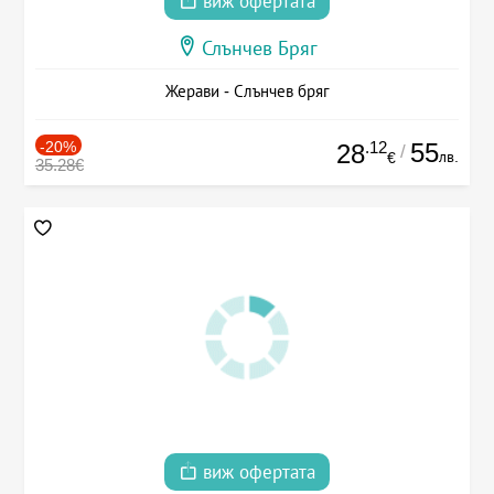
виж офертата
Слънчев Бряг
Жерави - Слънчев бряг
-20%
.12
55
28
/
лв.
€
35.28€
виж офертата