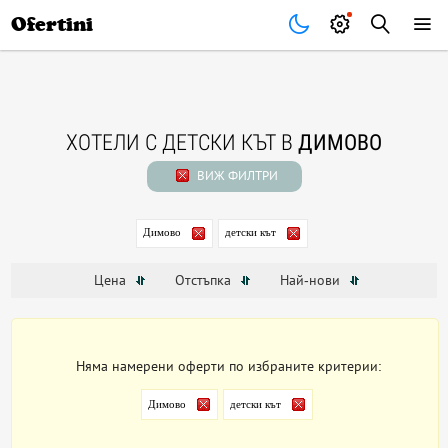
Почивки
Стоки
В града
Всички оферти
Ofertini
ХОТЕЛИ С ДЕТСКИ КЪТ В
ДИМОВО
ВИЖ ФИЛТРИ
Димово
детски кът
Цена
Отстъпка
Най-нови
Няма намерени оферти по избраните критерии:
Димово
детски кът