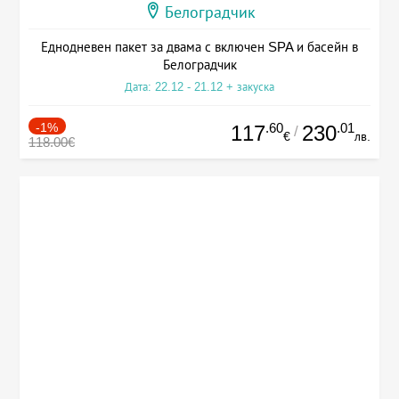
Белоградчик
Еднодневен пакет за двама с включен SPA и басейн в
Белоградчик
Дата: 22.12 - 21.12 + закуска
-1%
.60
.01
117
230
/
€
лв.
118.00€