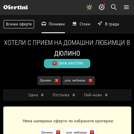
Ofertini
Почивки
Стоки
В града
Всички оферти
ХОТЕЛИ С ПРИЕМ НА ДОМАШНИ ЛЮБИМЦИ В
ДЮЛИНО
ВИЖ ФИЛТРИ
Дюлино
дом. любимци
Цена
Отстъпка
Най-нови
Няма намерени оферти по избраните критерии:
Дюлино
дом. любимци