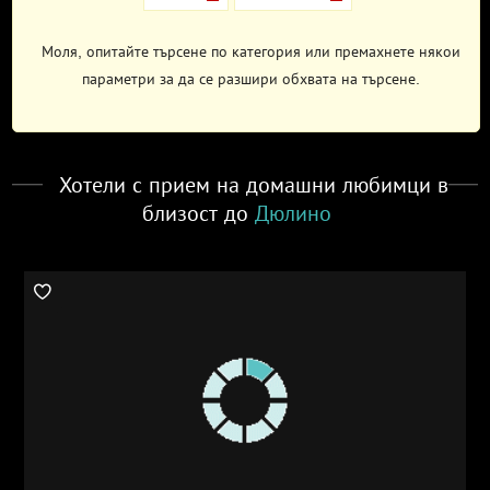
Моля, опитайте търсене по категория или премахнете някои
параметри за да се разшири обхвата на търсене.
Хотели с прием на домашни любимци в
близост до
Дюлино