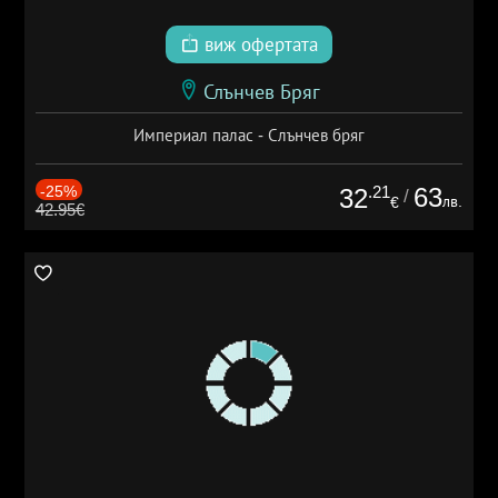
виж офертата
Слънчев Бряг
Империал палас - Слънчев бряг
-25%
.21
63
32
/
лв.
€
42.95€