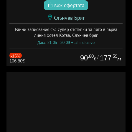
виж офертата
Слънчев Бряг
Ранни записвания със супер отстъпки за лято в първа
линия хотел Котва, Слънчев бряг
Дата: 21.05 - 30.09 + all inclusive
-15%
.80
.59
90
177
/
€
лв.
106.80€