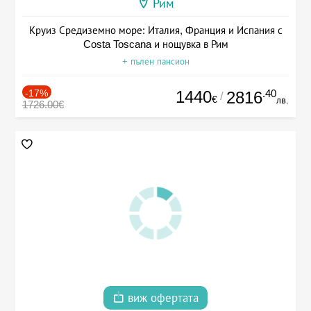
Рим
Круиз Средиземно море: Италия, Франция и Испания с
Costa Toscana и нощувка в Рим
+ пълен пансион
-17%
1440
.40
2816
/
€
лв.
1726.00€
виж офертата