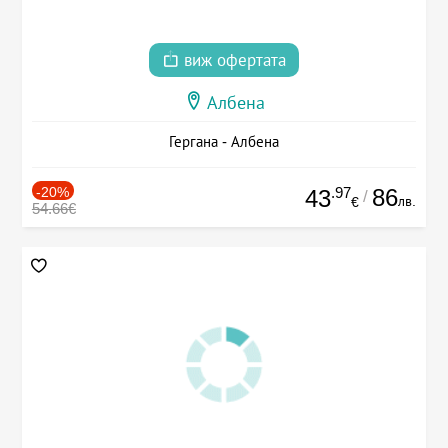
виж офертата
Албена
Гергана - Албена
-20%
.97
86
43
/
лв.
€
54.66€