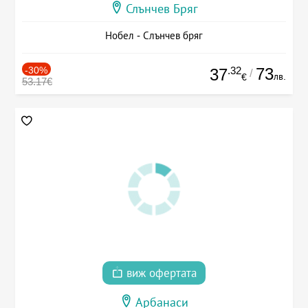
Слънчев Бряг
Нобел - Слънчев бряг
-30%
.32
73
37
/
лв.
€
53.17€
виж офертата
Арбанаси