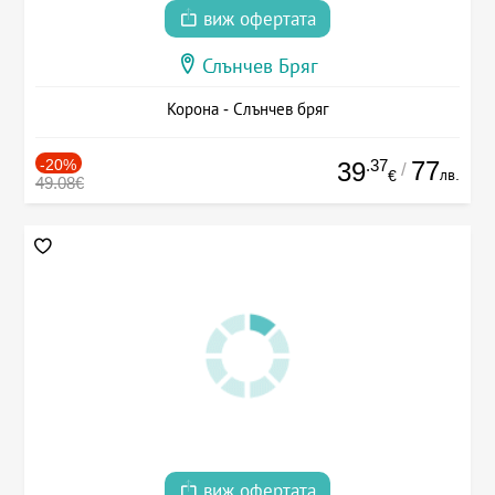
виж офертата
Слънчев Бряг
Корона - Слънчев бряг
-20%
.37
77
39
/
лв.
€
49.08€
виж офертата