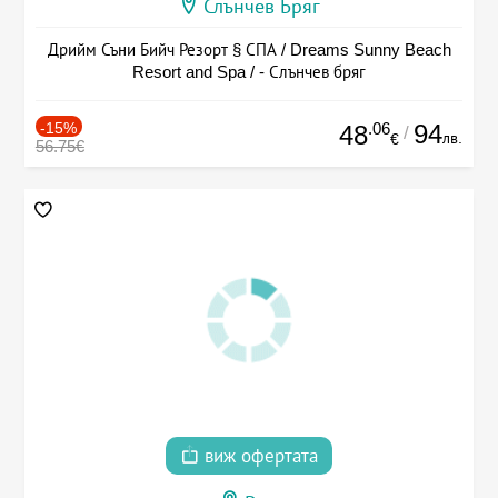
Слънчев Бряг
Дрийм Съни Бийч Резорт § СПА / Dreams Sunny Beach
Resort and Spa / - Слънчев бряг
-15%
.06
94
48
/
лв.
€
56.75€
виж офертата