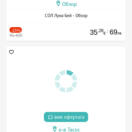
Обзор
СОЛ Луна Бей - Обзор
-15%
.28
69
35
/
лв.
€
41.42€
виж офертата
о-в Тасос