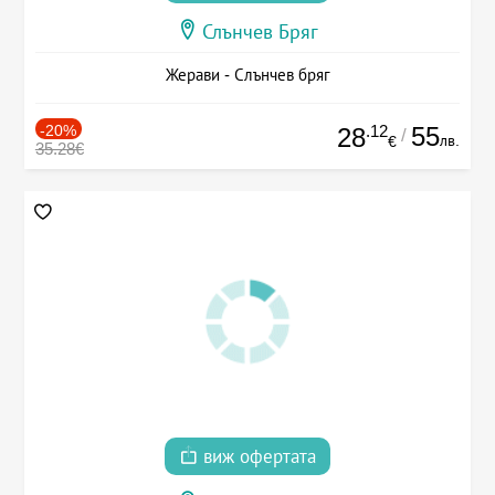
Слънчев Бряг
Жерави - Слънчев бряг
-20%
.12
55
28
/
лв.
€
35.28€
виж офертата