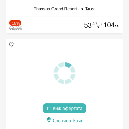
Thassos Grand Resort - о. Тасос
-15%
.17
104
53
/
лв.
€
62.38€
виж офертата
Слънчев Бряг