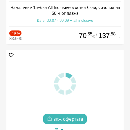
Намаление 15% за All Inclusive в хотел Съни, Созопол на
50 м от плажа
Дата: 30.07 - 30.09 + all inclusive
-15%
.55
.98
70
137
/
€
лв.
83.00€
виж офертата