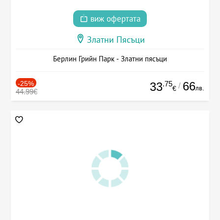
виж офертата
Златни Пясъци
Берлин Грийн Парк - Златни пясъци
-25%
.75
66
33
/
лв.
€
44.99€