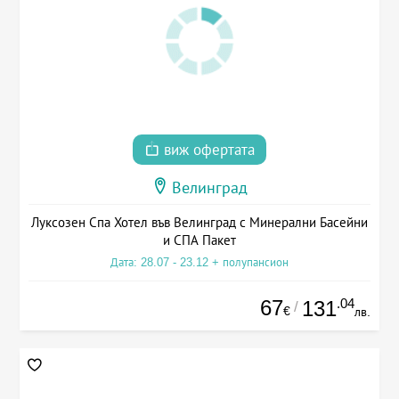
виж офертата
Велинград
Луксозен Спа Хотел във Велинград с Минерални Басейни
и СПА Пакет
Дата: 28.07 - 23.12 + полупансион
67
.04
131
/
€
лв.