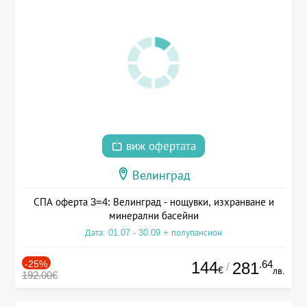
виж офертата
Велинград
СПА оферта 3=4: Велинград - нощувки, изхранване и
минерални басейни
Дата: 01.07 - 30.09 + полупансион
-25%
144
.64
281
/
€
лв.
192.00€