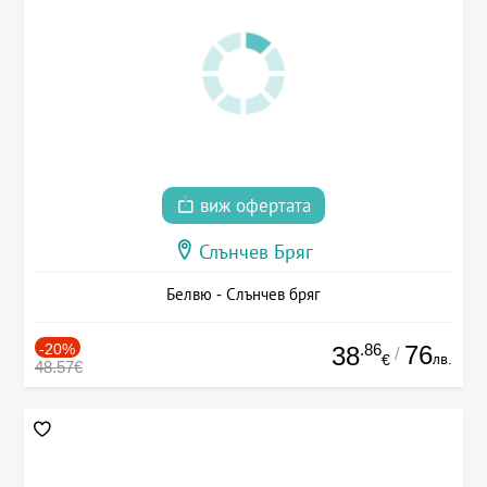
виж офертата
Слънчев Бряг
Белвю - Слънчев бряг
-20%
.86
76
38
/
лв.
€
48.57€