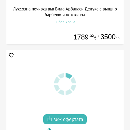
Луксозна почивка във Вила Арбанаси Делукс с външно
барбекю и детски кът
+ без храна
.52
3500
1789
/
лв.
€
виж офертата