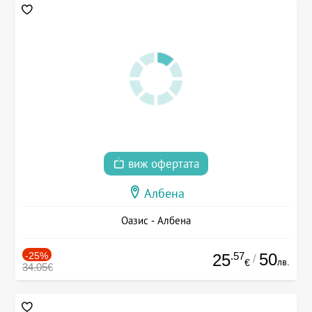
виж офертата
Албена
Оазис - Албена
-25%
.57
50
25
/
лв.
€
34.05€