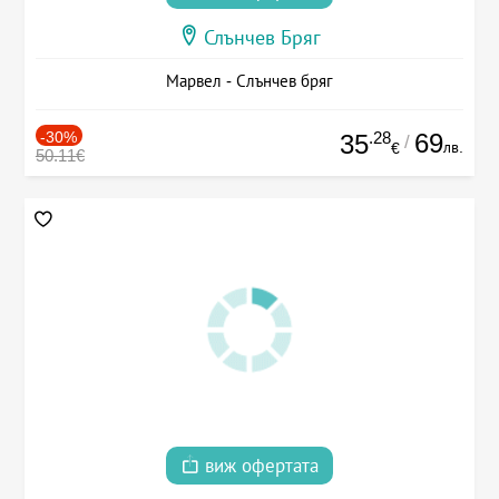
Слънчев Бряг
Марвел - Слънчев бряг
-30%
.28
69
35
/
лв.
€
50.11€
виж офертата