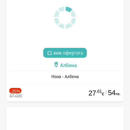
виж офертата
Албена
Нона - Албена
-25%
.61
54
27
/
лв.
€
37.02€