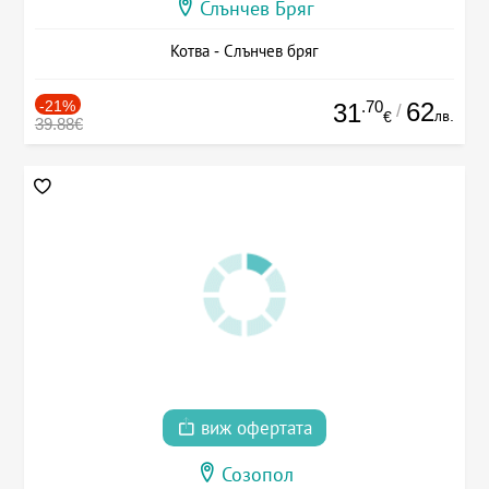
Слънчев Бряг
Котва - Слънчев бряг
-21%
.70
62
31
/
лв.
€
39.88€
виж офертата
Созопол