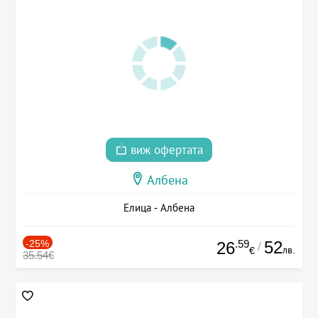
виж офертата
Албена
Елица - Албена
-25%
.59
52
26
/
лв.
€
35.54€