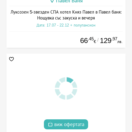
Павел Баня
Луксозен 5-звезден СПА хотел Княз Павел в Павел баня:
Нощувка със закуска и вечеря
Дата: 17.07 - 22.12 + полупансион
.45
.97
66
129
/
€
лв.
виж офертата