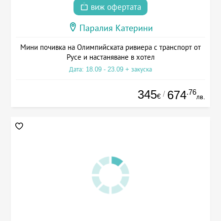
виж офертата
Паралия Катерини
Мини почивка на Олимпийската ривиера с транспорт от
Русе и настаняване в хотел
Дата: 18.09 - 23.09 + закуска
345
.76
674
/
€
лв.