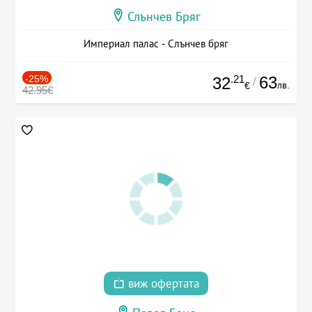
Слънчев Бряг
Империал палас - Слънчев бряг
-25%
.21
63
32
/
лв.
€
42.95€
виж офертата