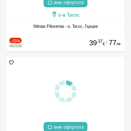
виж офертата
о-в Тасос
Ntinas Filoxenia - о. Тасос, Гърция
-15%
.37
77
39
/
лв.
€
46.53€
виж офертата