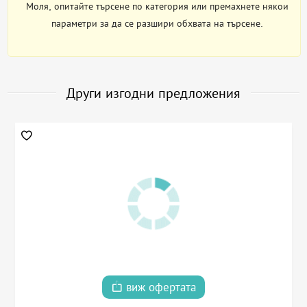
Моля, опитайте търсене по категория или премахнете някои
параметри за да се разшири обхвата на търсене.
Други изгодни предложения
виж офертата