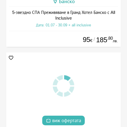
Банско
5-звездно СПА Преживяване в Гранд Хотел Банско с All
Inclusive
Дата: 01.07 - 30.09 + all inclusive
95
.80
185
/
€
лв.
виж офертата