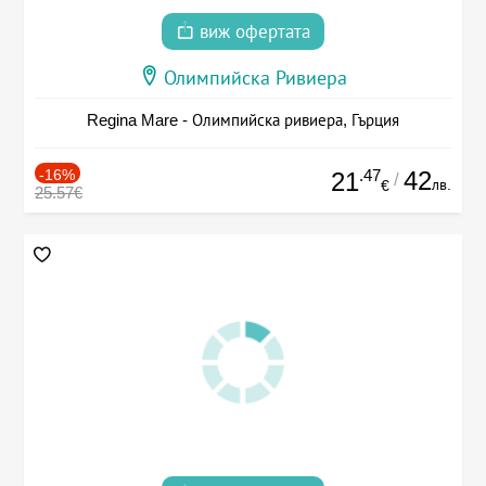
виж офертата
Олимпийска Ривиера
Regina Mare - Олимпийска ривиера, Гърция
-16%
.47
42
21
/
лв.
€
25.57€