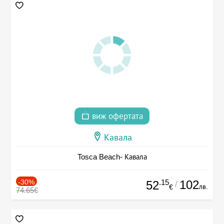
виж офертата
Кавала
Tosca Beach- Кавала
-30%
.15
102
52
/
лв.
€
74.65€