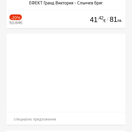
ЕФЕКТ Гранд Виктория - Слънчев бряг
-20%
.42
81
41
/
лв.
€
51.64€
специално предложение