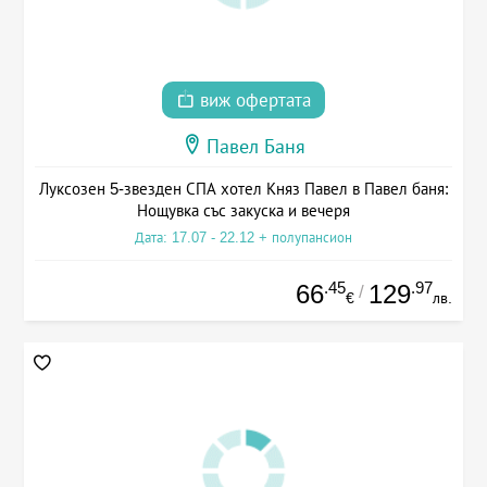
виж офертата
Павел Баня
Луксозен 5-звезден СПА хотел Княз Павел в Павел баня:
Нощувка със закуска и вечеря
Дата: 17.07 - 22.12 + полупансион
.45
.97
66
129
/
€
лв.