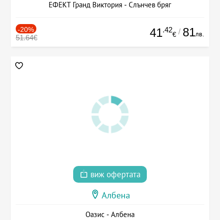
ЕФЕКТ Гранд Виктория - Слънчев бряг
-20%
.42
81
41
/
лв.
€
51.64€
виж офертата
Албена
Оазис - Албена