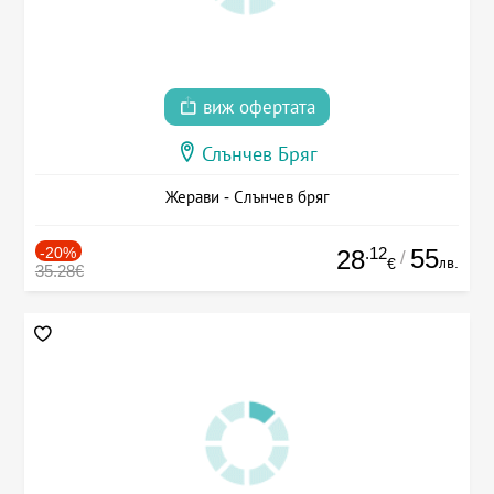
виж офертата
Слънчев Бряг
Жерави - Слънчев бряг
-20%
.12
55
28
/
лв.
€
35.28€