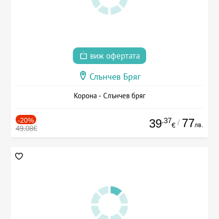
виж офертата
Слънчев Бряг
Корона - Слънчев бряг
-20%
.37
77
39
/
лв.
€
49.08€