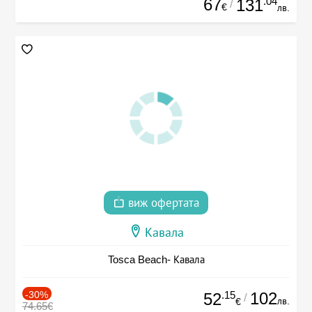
67
.04
131
/
€
лв.
виж офертата
Кавала
Tosca Beach- Кавала
-30%
.15
102
52
/
лв.
€
74.65€