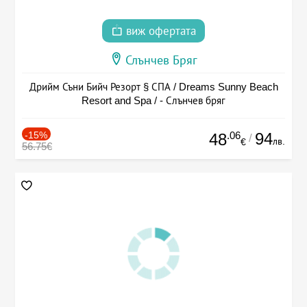
виж офертата
Слънчев Бряг
Дрийм Съни Бийч Резорт § СПА / Dreams Sunny Beach
Resort and Spa / - Слънчев бряг
-15%
.06
94
48
/
лв.
€
56.75€