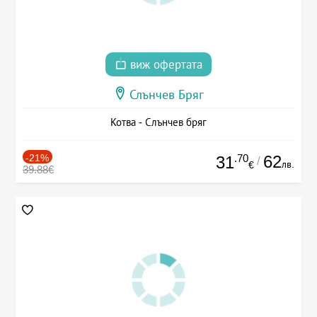
виж офертата
Слънчев Бряг
Котва - Слънчев бряг
-21%
.70
62
31
/
лв.
€
39.88€