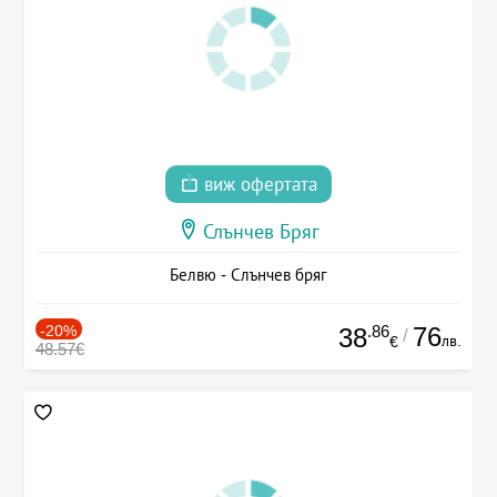
виж офертата
Слънчев Бряг
Белвю - Слънчев бряг
-20%
.86
76
38
/
лв.
€
48.57€