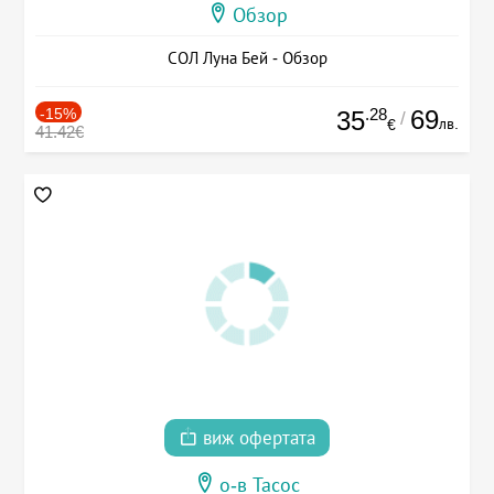
Обзор
СОЛ Луна Бей - Обзор
-15%
.28
69
35
/
лв.
€
41.42€
виж офертата
о-в Тасос