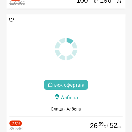
100
196
€
лв.
118.00€
виж офертата
Албена
Елица - Албена
-25%
.59
52
26
/
лв.
€
35.54€