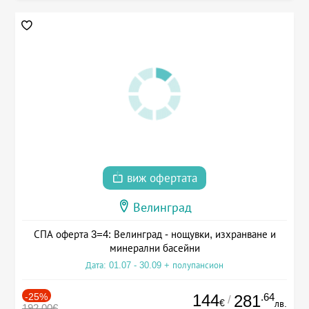
виж офертата
Велинград
СПА оферта 3=4: Велинград - нощувки, изхранване и
минерални басейни
Дата: 01.07 - 30.09 + полупансион
-25%
144
.64
281
/
€
лв.
192.00€