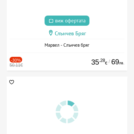
виж офертата
Слънчев Бряг
Марвел - Слънчев бряг
-30%
.28
69
35
/
лв.
€
50.11€