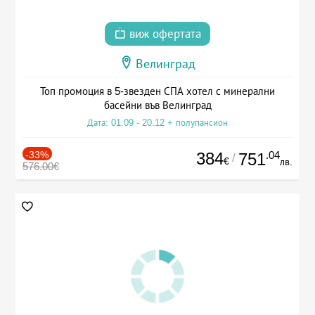
виж офертата
Велинград
Топ промоция в 5-звезден СПА хотел с минерални
басейни във Велинград
Дата: 01.09 - 20.12 + полупансион
-33%
384
.04
751
/
€
лв.
576.00€