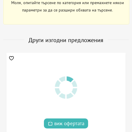
Моля, опитайте търсене по категория или премахнете някои
параметри за да се разшири обхвата на търсене.
Други изгодни предложения
виж офертата