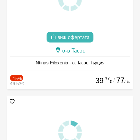
виж офертата
о-в Тасос
Ntinas Filoxenia - о. Тасос, Гърция
-15%
.37
77
39
/
лв.
€
46.53€