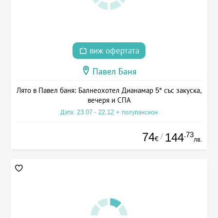
виж офертата
Павел Баня
Лято в Павел баня: Балнеохотел Дианамар 5* със закуска,
вечеря и СПА
Дата: 23.07 - 22.12 + полупансион
74
.73
144
/
€
лв.