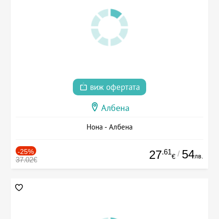
виж офертата
Албена
Нона - Албена
-25%
.61
54
27
/
лв.
€
37.02€