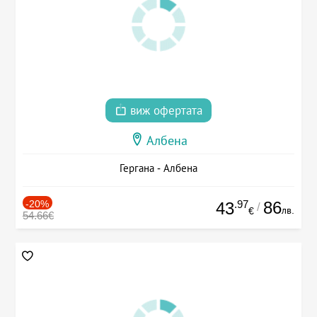
виж офертата
Албена
Гергана - Албена
-20%
.97
86
43
/
лв.
€
54.66€