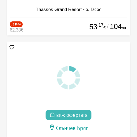
Thassos Grand Resort - о. Тасос
-15%
.17
104
53
/
лв.
€
62.38€
виж офертата
Слънчев Бряг