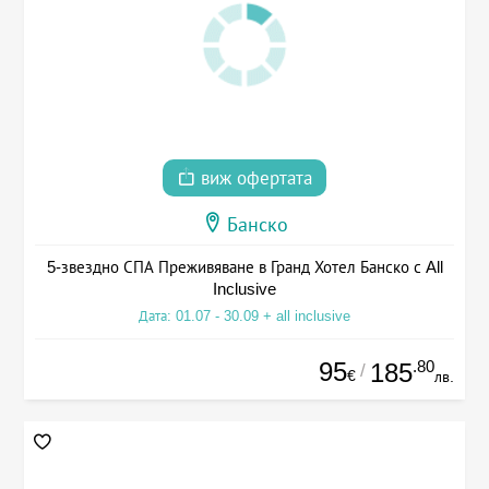
виж офертата
Банско
5-звездно СПА Преживяване в Гранд Хотел Банско с All
Inclusive
Дата: 01.07 - 30.09 + all inclusive
95
.80
185
/
€
лв.