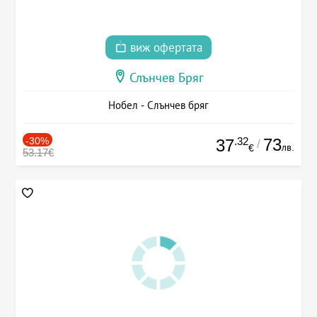
виж офертата
Слънчев Бряг
Нобел - Слънчев бряг
-30%
.32
73
37
/
лв.
€
53.17€