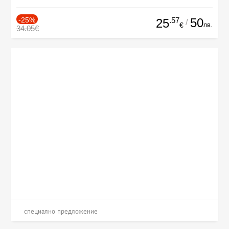
-25%
.57
50
25
/
лв.
€
34.05€
специално предложение