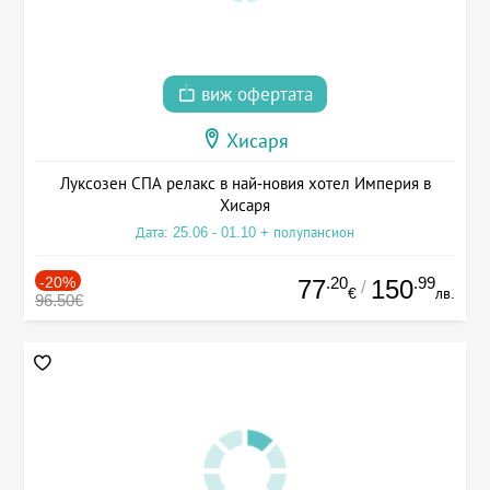
виж офертата
Хисаря
Луксозен СПА релакс в най-новия хотел Империя в
Хисаря
Дата: 25.06 - 01.10 + полупансион
-20%
.20
.99
77
150
/
€
лв.
96.50€