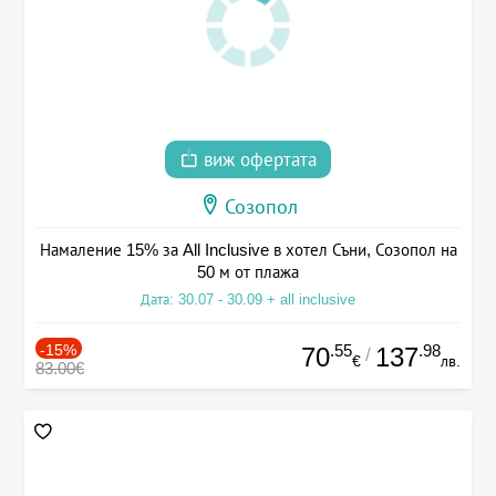
виж офертата
Созопол
Намаление 15% за All Inclusive в хотел Съни, Созопол на
50 м от плажа
Дата: 30.07 - 30.09 + all inclusive
-15%
.55
.98
70
137
/
€
лв.
83.00€