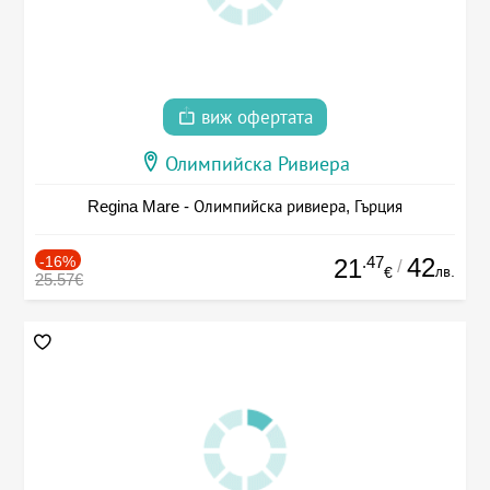
виж офертата
Олимпийска Ривиера
Regina Mare - Олимпийска ривиера, Гърция
-16%
.47
42
21
/
лв.
€
25.57€