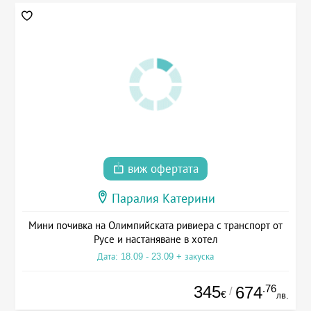
виж офертата
Паралия Катерини
Мини почивка на Олимпийската ривиера с транспорт от
Русе и настаняване в хотел
Дата: 18.09 - 23.09 + закуска
345
.76
674
/
€
лв.