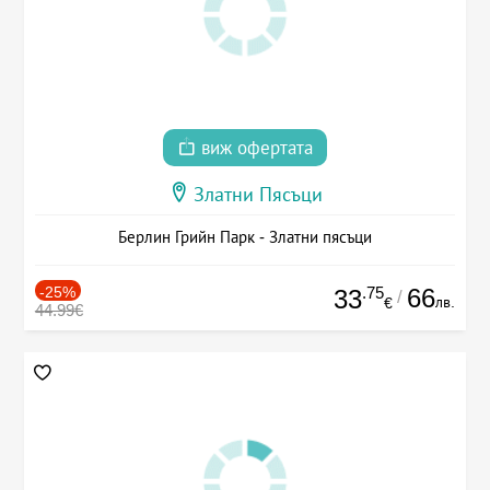
виж офертата
Златни Пясъци
Берлин Грийн Парк - Златни пясъци
-25%
.75
66
33
/
лв.
€
44.99€