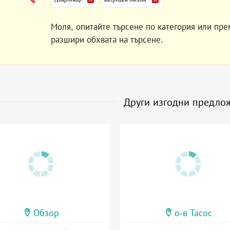
Моля, опитайте търсене по категория или пре
разшири обхвата на търсене.
Други изгодни предло
Обзор
о-в Тасос