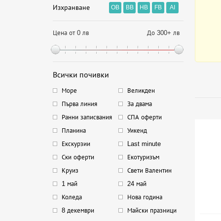
Изхранване
OB
BB
HB
FB
AI
Цена от 0 лв
До 300+ лв
Всички почивки
Море
Великден
Първа линия
За двама
Ранни записвания
СПА оферти
Планина
Уикенд
Екскурзии
Last minute
Ски оферти
Екотуризъм
Круиз
Свети Валентин
1 май
24 май
Коледа
Нова година
8 декември
Майски празници