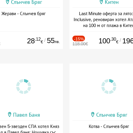
Слънчев Бряг
Китен
Жерави - Слънчев бряг
Last Minute оферта за лято: 
Inclusive, реновиран хотел А
на 100 м от плажа в Ките
Дата: 01.06 - 29.09 + all inclus
.12
55
-15%
.30
28
100
19
/
/
лв.
€
€
€
118.00€
Павел Баня
Слънчев Бряг
зен 5-звезден СПА хотел Княз
Котва - Слънчев бряг
л в Павел баня: Нощувка със