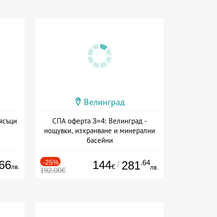
Велинград
ясъци
СПА оферта 3=4: Велинград -
нощувки, изхранване и минерални
басейни
Дата: 01.07 - 30.09 + полупансион
66
-25%
144
.64
281
/
лв.
€
лв.
192.00€