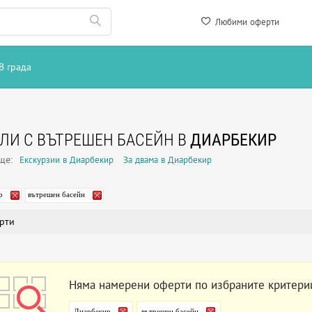
Любими оферти
В града
ЛИ С ВЪТРЕШЕН БАСЕЙН В
ДИАРБЕКИР
още:
Екскурзии в Диарбекир
За двама в Диарбекир
р
вътрешен басейн
рти
Няма намерени оферти по избраните критери
Диарбекир
вътрешен басейн