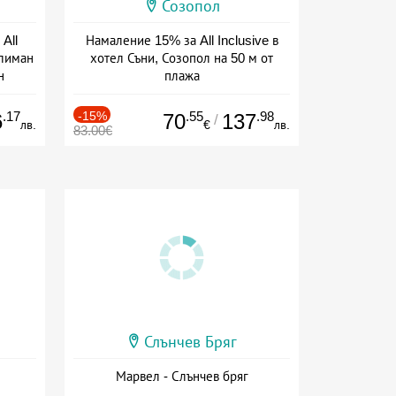
Созопол
All
Намаление 15% за All Inclusive в
тлиман
хотел Съни, Созопол на 50 м от
н
плажа
ive
Дата: 30.07 - 30.09 + all inclusive
.17
-15%
.55
.98
6
70
137
/
лв.
€
лв.
83.00€
Слънчев Бряг
Марвел - Слънчев бряг