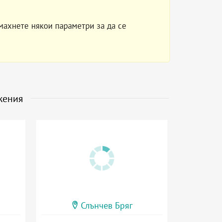
махнете някои параметри за да се
жения
Слънчев Бряг