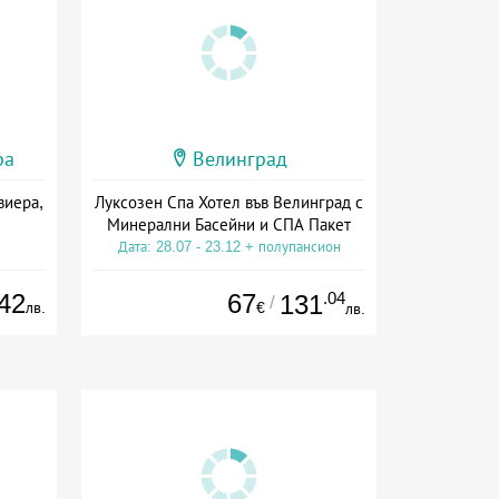
ра
Велинград
виера,
Луксозен Спа Хотел във Велинград с
Минерални Басейни и СПА Пакет
Дата: 28.07 - 23.12 + полупансион
42
67
.04
131
/
лв.
€
лв.