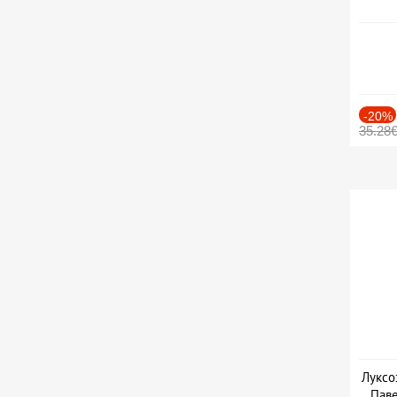
-20%
35.28
Луксо
Паве