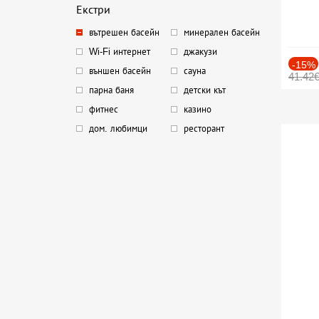
Екстри
вътрешен басейн
минерален басейн
Wi-Fi интернет
джакузи
-15%
външен басейн
сауна
41.42
парна баня
детски кът
фитнес
казино
дом. любимци
ресторант