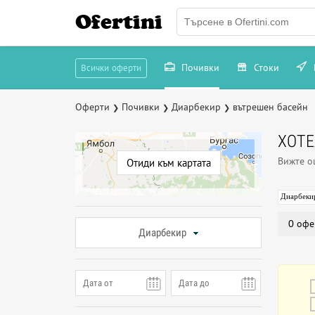
Ofertini
Почивки
Стоки
Всички оферти
Оферти
Почивки
Диарбекир
вътрешен басейн
❯
❯
❯
ХОТЕ
Вижте 
Отиди към картата
Диарбеки
0 офе
Диарбекир