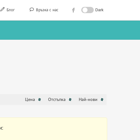
Блог
Връзка с нас
Dark
Цена
Отстъпка
Най-нови
и: