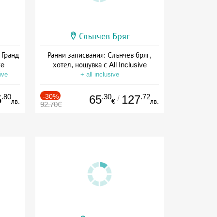
Слънчев Бряг
 Гранд
Ранни записвания: Слънчев бряг,
ve
хотел, нощувка с All Inclusive
ive
+ all inclusive
.80
-30%
.30
.72
5
65
127
/
лв.
€
лв.
92.70€