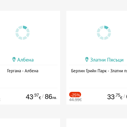
Албена
Златни Пясъци
Гергана - Албена
Берлин Грийн Парк - Златни п
.97
86
-25%
.75
43
33
/
/
лв.
€
€
€
44.99€