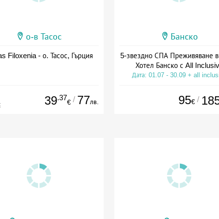
о-в Тасос
Банско
as Filoxenia - о. Тасос, Гърция
5-звездно СПА Преживяване в
Хотел Банско с All Inclusi
Дата: 01.07 - 30.09 + all inclus
.37
77
95
39
18
/
/
лв.
€
€
€