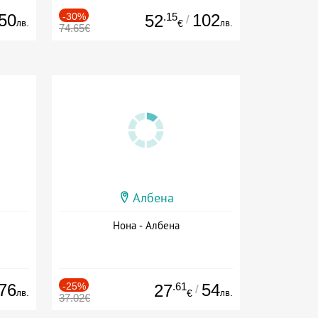
50
-30%
.15
102
52
/
лв.
лв.
€
74.65€
Албена
Нона - Албена
76
-25%
.61
54
27
/
лв.
лв.
€
37.02€