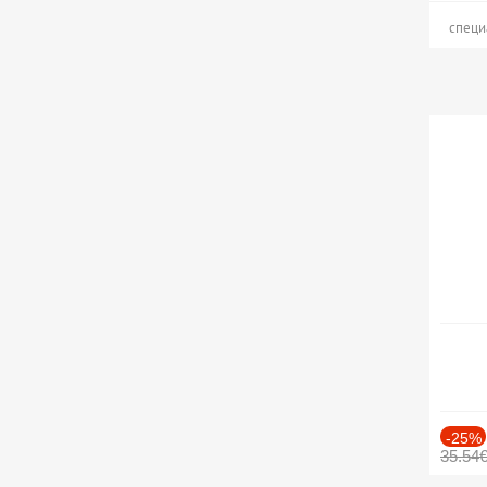
специ
-25%
35.54