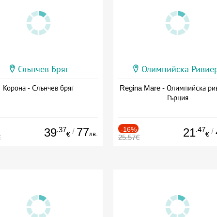
Слънчев Бряг
Олимпийска Ривие
Корона - Слънчев бряг
Regina Mare - Олимпийска ри
Гърция
.37
77
-16%
.47
39
21
/
/
лв.
€
€
€
25.57€