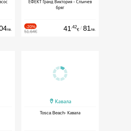
асос
ЕФЕКТ Гранд Виктория - Слънчев
бряг
04
-20%
.42
81
41
/
лв.
лв.
€
51.64€
Кавала
Tosca Beach- Кавала