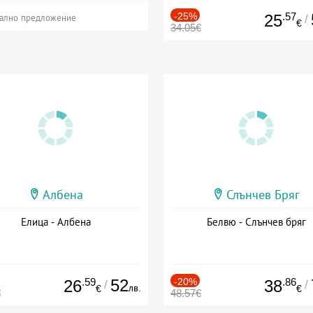
-25%
.57
25
/
ално предложение
€
34.05€
Албена
Слънчев Бряг
Елица - Албена
Белвю - Слънчев бряг
.59
52
-20%
.86
26
38
/
/
лв.
€
€
€
48.57€