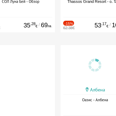
СОЛ Луна Бей - Обзор
Thassos Grand Resort - о. Т
.28
69
-15%
.17
1
35
53
/
/
лв.
€
€
€
62.38€
Албена
Оазис - Албена