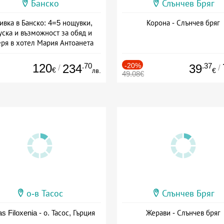
Банско
Слънчев Бряг
ивка в Банско: 4=5 нощувки,
Корона - Слънчев бряг
уска и възможност за обяд и
еря в хотел Мария Антоанета
а: 16.07 - 07.09 + полупансион
120
.70
-20%
.37
234
39
/
/
€
лв.
€
49.08€
о-в Тасос
Слънчев Бряг
as Filoxenia - о. Тасос, Гърция
Жерави - Слънчев бряг