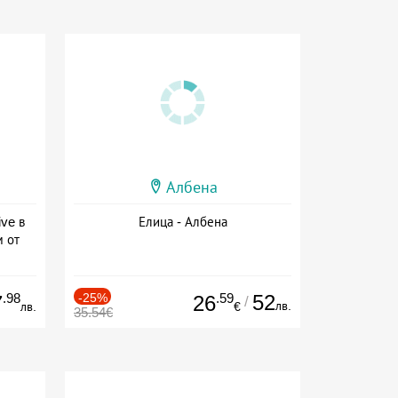
Албена
ive в
Елица - Албена
м от
ive
.98
-25%
.59
52
7
26
/
лв.
лв.
€
35.54€