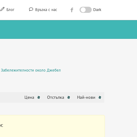
Блог
Връзка с нас
Dark
Забележителности около Джебел
Цена
Отстъпка
Най-нови
и: