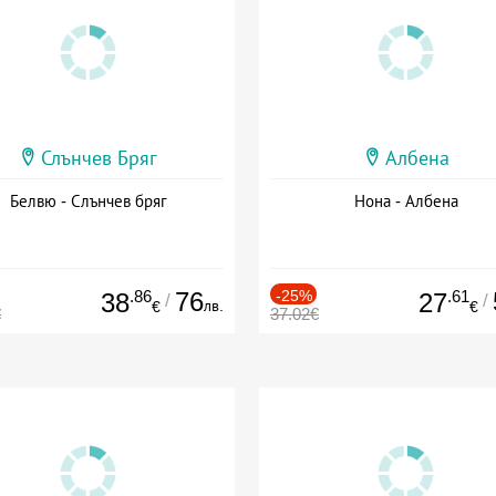
Слънчев Бряг
Албена
Белвю - Слънчев бряг
Нона - Албена
.86
76
-25%
.61
38
27
/
/
лв.
€
€
€
37.02€