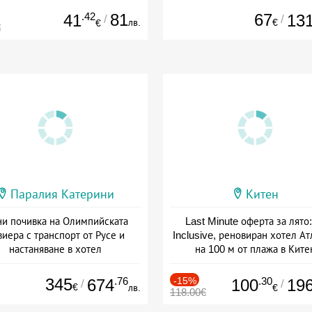
.42
81
67
41
13
/
/
лв.
€
€
€
Паралия Катерини
Китен
и почивка на Олимпийската
Last Minute оферта за лято: 
виера с транспорт от Русе и
Inclusive, реновиран хотел А
настаняване в хотел
на 100 м от плажа в Ките
Дата: 18.09 - 23.09 + закуска
Дата: 01.06 - 29.09 + all inclus
345
.76
-15%
.30
674
100
19
/
/
€
лв.
€
118.00€