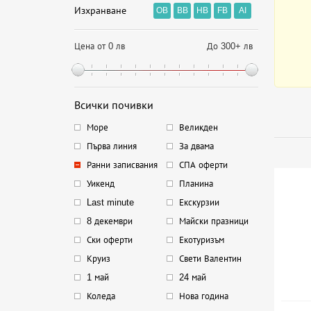
Изхранване
OB
BB
HB
FB
AI
Цена от 0 лв
До 300+ лв
Всички почивки
Море
Великден
Първа линия
За двама
Ранни записвания
СПА оферти
Уикенд
Планина
Last minute
Екскурзии
8 декември
Майски празници
Ски оферти
Екотуризъм
Круиз
Свети Валентин
1 май
24 май
Коледа
Нова година