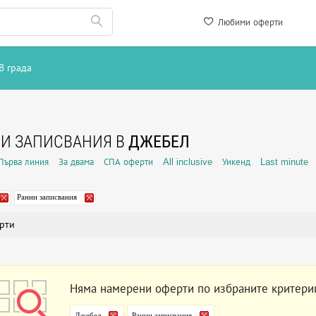
Любими оферти
В града
И ЗАПИСВАНИЯ В
ДЖЕБЕЛ
Първа линия
За двама
СПА оферти
All inclusive
Уикенд
Last minute
Ранни записвания
рти
Няма намерени оферти по избраните критери
Джебел
Ранни записвания