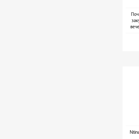
Поч
зак
веч
Дат
Ntin