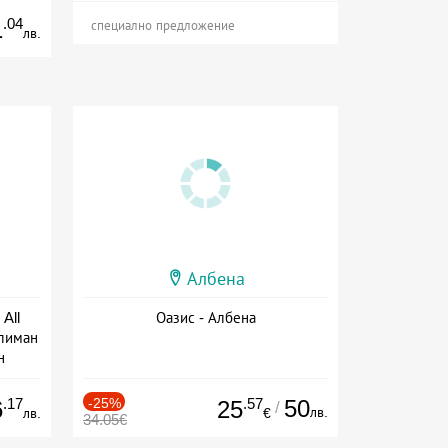
.04
1
специално предложение
лв.
Албена
All
Оазис - Албена
тлиман
н
ive
.17
-25%
.57
50
6
25
/
лв.
лв.
€
34.05€