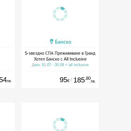
Банско
5-звездно СПА Преживяване в Гранд
Хотел Банско с All Inclusive
Дата: 01.07 - 30.09 + all inclusive
54
95
.80
185
/
лв.
€
лв.