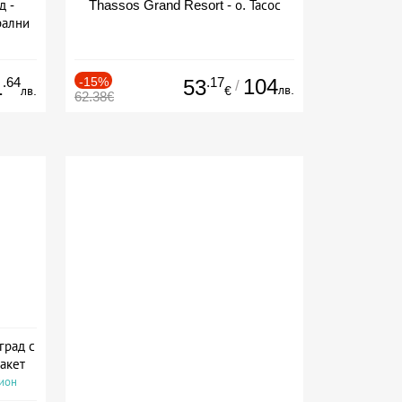
д -
Thassos Grand Resort - о. Тасос
рални
сион
.64
-15%
.17
104
1
53
/
лв.
лв.
€
62.38€
град с
акет
сион