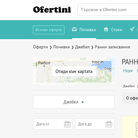
Ofertini
Почивки
Стоки
Всички оферти
Оферти
Почивки
Джебел
Ранни записвания
❯
❯
❯
РАНН
Море
Отиди към картата
Джебел
0 офе
Джебел