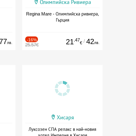
Олимпийска Ривиера
Regina Mare - Олимпийска ривиера,
Гърция
77
-16%
.47
42
21
/
лв.
лв.
€
25.57€
Хисаря
Луксозен СПА релакс в най-новия
хотел Империя в Хисаря