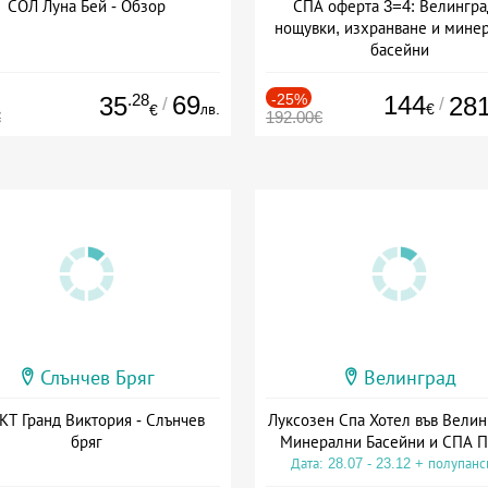
СОЛ Луна Бей - Обзор
СПА оферта 3=4: Велингра
нощувки, изхранване и мине
басейни
Дата: 01.07 - 30.09 + полупан
.28
69
-25%
144
35
28
/
/
лв.
€
€
€
192.00€
Слънчев Бряг
Велинград
Т Гранд Виктория - Слънчев
Луксозен Спа Хотел във Велин
бряг
Минерални Басейни и СПА П
Дата: 28.07 - 23.12 + полупан