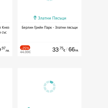
Златни Пясъци
л Княз
Берлин Грийн Парк - Златни пясъци
 със
сион
.97
-25%
.75
66
9
33
/
лв.
лв.
€
44.99€