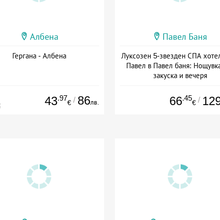
Албена
Павел Баня
Гергана - Албена
Луксозен 5-звезден СПА хоте
Павел в Павел баня: Нощувка
закуска и вечеря
Дата: 17.07 - 22.12 + полупан
.97
86
.45
43
66
12
/
/
лв.
€
€
€