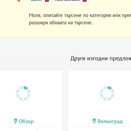
Моля, опитайте търсене по категория или пре
разшири обхвата на търсене.
Други изгодни предло
Обзор
Велинград