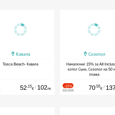
Кавала
Созопол
Tosca Beach- Кавала
Намаление 15% за All Inclus
хотел Съни, Созопол на 50 
плажа
Дата: 30.07 - 30.09 + all inclus
.15
102
-15%
.55
52
70
13
/
/
лв.
€
€
€
83.00€