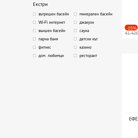
Екстри
вътрешен басейн
минерален басейн
Wi-Fi интернет
джакузи
-15%
външен басейн
сауна
41.42
парна баня
детски кът
фитнес
казино
дом. любимци
ресторант
ЕФЕК