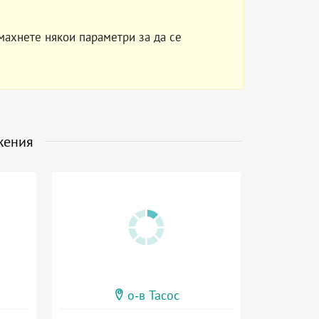
махнете някои параметри за да се
жения
о-в Тасос