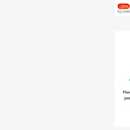
-20%
51.64
Мин
ри