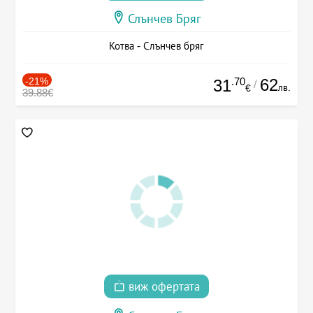
Слънчев Бряг
Котва - Слънчев бряг
-21%
.70
62
31
/
лв.
€
39.88€
виж офертата