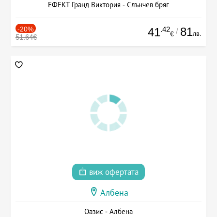
ЕФЕКТ Гранд Виктория - Слънчев бряг
-20%
.42
81
41
/
лв.
€
51.64€
виж офертата
Албена
Оазис - Албена