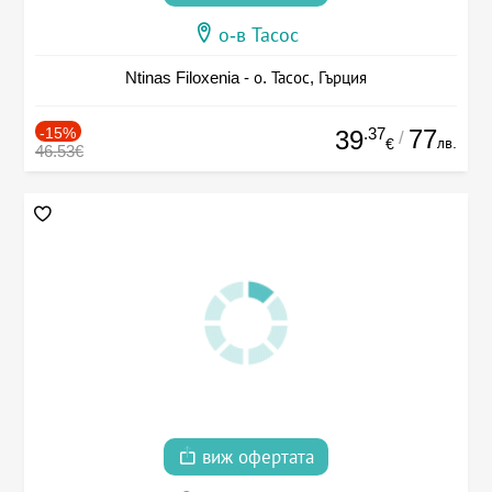
о-в Тасос
Ntinas Filoxenia - о. Тасос, Гърция
-15%
.37
77
39
/
лв.
€
46.53€
виж офертата