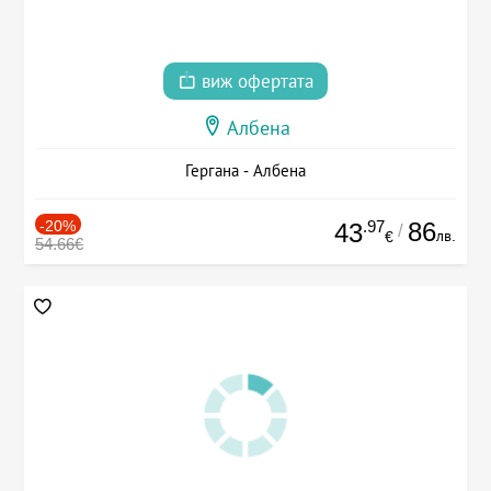
виж офертата
Албена
Гергана - Албена
-20%
.97
86
43
/
лв.
€
54.66€