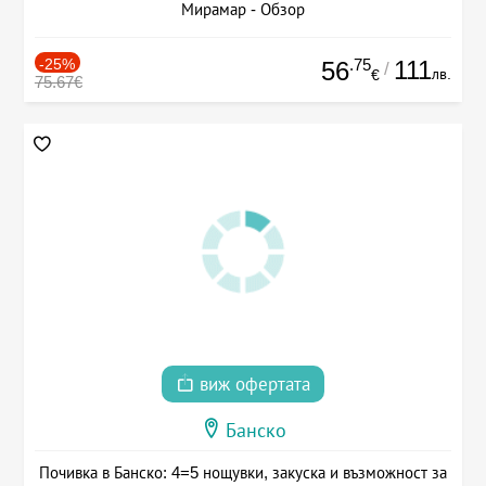
Мирамар - Обзор
-25%
.75
111
56
/
лв.
€
75.67€
виж офертата
Банско
Почивка в Банско: 4=5 нощувки, закуска и възможност за