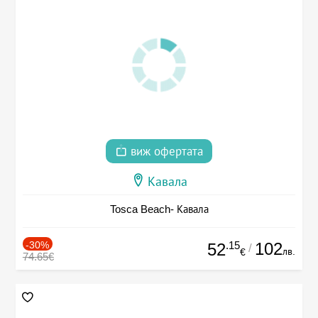
виж офертата
Кавала
Tosca Beach- Кавала
-30%
.15
102
52
/
лв.
€
74.65€