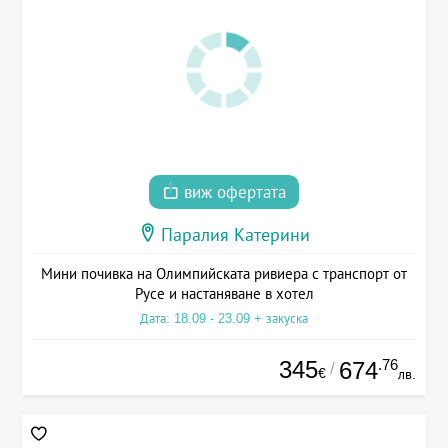
виж офертата
Паралия Катерини
Мини почивка на Олимпийската ривиера с транспорт от
Русе и настаняване в хотел
Дата: 18.09 - 23.09 + закуска
345
.76
674
/
€
лв.