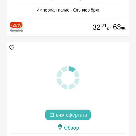
Империал палас - Слънчев бряг
-25%
.21
63
32
/
лв.
€
42.95€
виж офертата
Обзор