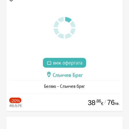
виж офертата
Слънчев Бряг
Белвю - Слънчев бряг
-20%
.86
76
38
/
лв.
€
48.57€