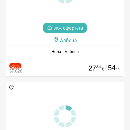
виж офертата
Албена
Нона - Албена
-25%
.61
54
27
/
лв.
€
37.02€