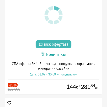
виж офертата
Велинград
СПА оферта 3=4: Велинград - нощувки, изхранване и
минерални басейни
Дата: 01.07 - 30.09 + полупансион
-25%
144
.64
281
/
€
лв.
192.00€