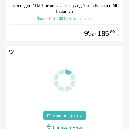
5-звездно СПА Преживяване в Гранд Хотел Банско с All
Inclusive
Дата: 01.07 - 30.09 + all inclusive
95
.80
185
/
€
лв.
виж офертата
Слънчев Бряг