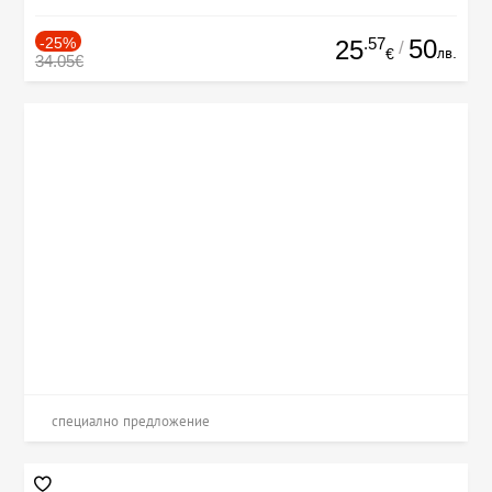
-25%
.57
50
25
/
лв.
€
34.05€
специално предложение