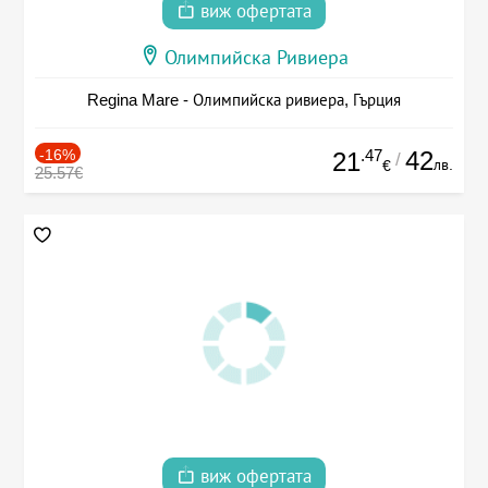
виж офертата
Олимпийска Ривиера
Regina Mare - Олимпийска ривиера, Гърция
-16%
.47
42
21
/
лв.
€
25.57€
виж офертата