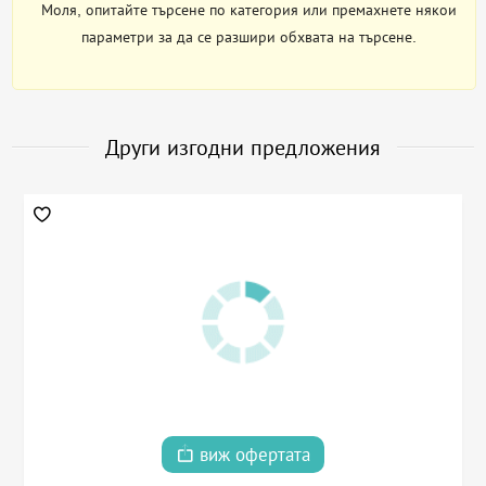
Моля, опитайте търсене по категория или премахнете някои
параметри за да се разшири обхвата на търсене.
Други изгодни предложения
виж офертата