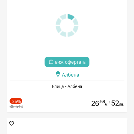
виж офертата
Албена
Елица - Албена
-25%
.59
52
26
/
лв.
€
35.54€