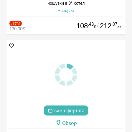
нощувки в 3* хотел
+ закуска
-17%
.43
.07
108
212
/
€
лв.
130.00€
виж офертата
Обзор