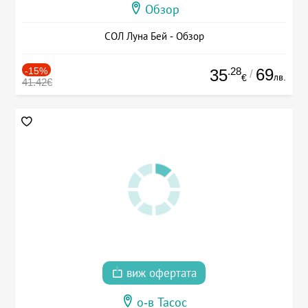
Обзор
СОЛ Луна Бей - Обзор
-15%
.28
69
35
/
лв.
€
41.42€
виж офертата
о-в Тасос