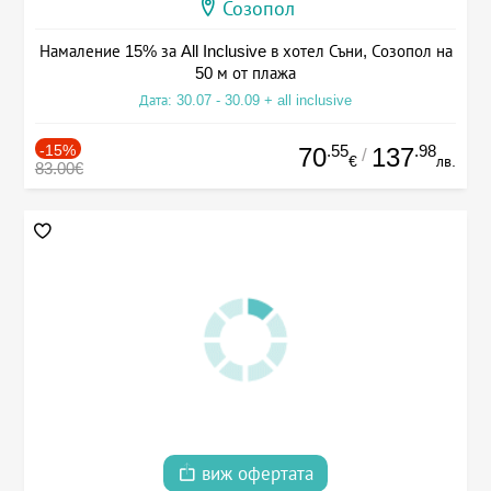
Созопол
Намаление 15% за All Inclusive в хотел Съни, Созопол на
50 м от плажа
Дата: 30.07 - 30.09 + all inclusive
-15%
.55
.98
70
137
/
€
лв.
83.00€
виж офертата