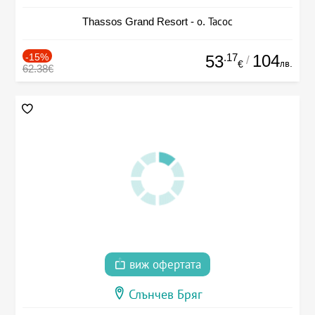
Thassos Grand Resort - о. Тасос
-15%
.17
104
53
/
лв.
€
62.38€
виж офертата
Слънчев Бряг