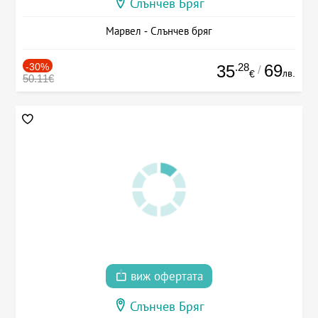
Слънчев Бряг
Марвел - Слънчев бряг
-30%
.28
69
35
/
лв.
€
50.11€
виж офертата
Слънчев Бряг