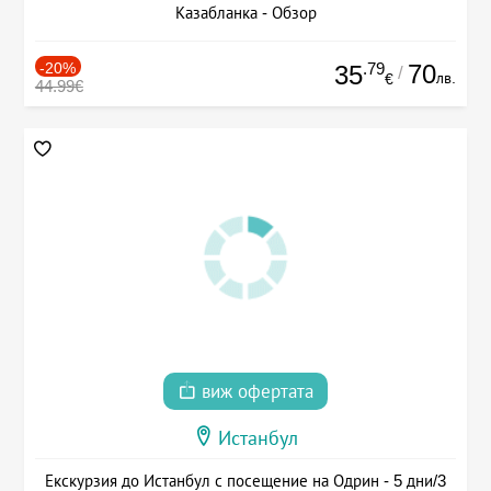
Казабланка - Обзор
-20%
.79
70
35
/
лв.
€
44.99€
виж офертата
Истанбул
Екскурзия до Истанбул с посещение на Одрин - 5 дни/3