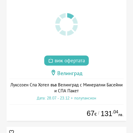
виж офертата
Велинград
Луксозен Спа Хотел във Велинград с Минерални Басейни
и СПА Пакет
Дата: 28.07 - 23.12 + полупансион
67
.04
131
/
€
лв.