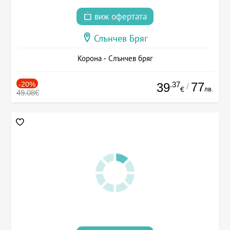
виж офертата
Слънчев Бряг
Корона - Слънчев бряг
-20%
.37
77
39
/
лв.
€
49.08€