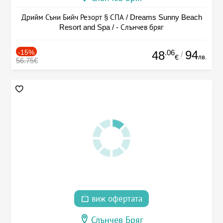
Дрийм Съни Бийч Резорт § СПА / Dreams Sunny Beach
Resort and Spa / - Слънчев бряг
-15%
.06
94
48
/
лв.
€
56.75€
виж офертата
Слънчев Бряг