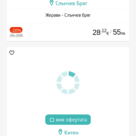
Слънчев Бряг
Жерави - Слънчев бряг
-20%
.12
55
28
/
лв.
€
35.28€
виж офертата
Китен