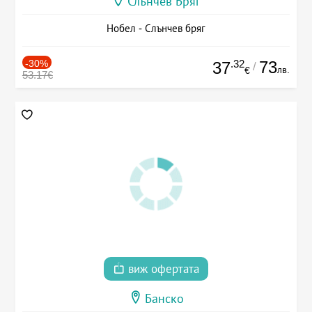
Слънчев Бряг
Нобел - Слънчев бряг
-30%
.32
73
37
/
лв.
€
53.17€
виж офертата
Банско