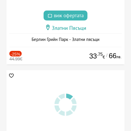
виж офертата
Златни Пясъци
Берлин Грийн Парк - Златни пясъци
-25%
.75
66
33
/
лв.
€
44.99€