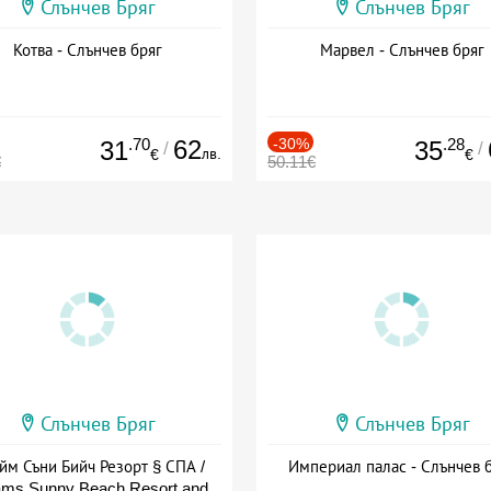
Слънчев Бряг
Слънчев Бряг
Котва - Слънчев бряг
Марвел - Слънчев бряг
.70
62
-30%
.28
31
35
/
/
лв.
€
€
€
50.11€
Слънчев Бряг
Слънчев Бряг
йм Съни Бийч Резорт § СПА /
Империал палас - Слънчев 
ms Sunny Beach Resort and