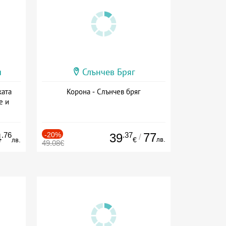
и
Слънчев Бряг
ката
Корона - Слънчев бряг
е и
а
.76
-20%
.37
77
4
39
/
лв.
лв.
€
49.08€