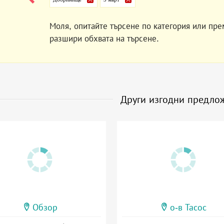
Моля, опитайте търсене по категория или пре
разшири обхвата на търсене.
Други изгодни предло
Обзор
о-в Тасос