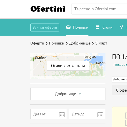
Ofertini
Почивки
Стоки
Всички оферти
Оферти
Почивки
Добринище
3 март
❯
❯
❯
ПОЧИ
Планин
Отиди към картата
Добрини
0 офе
Добринище