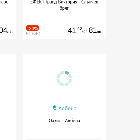
асос
ЕФЕКТ Гранд Виктория - Слънчев
бряг
04
-20%
.42
81
41
/
лв.
лв.
€
51.64€
Албена
Оазис - Албена