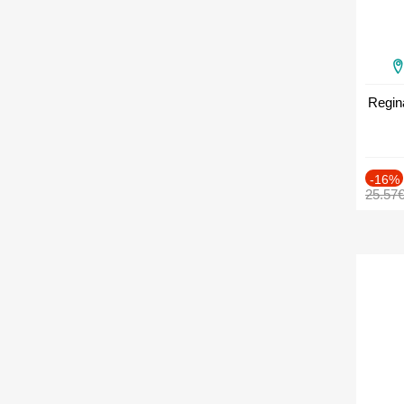
Regin
-16%
25.57