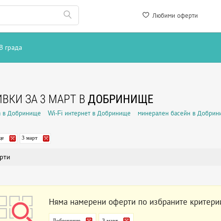
Любими оферти
В града
ВКИ ЗА 3 МАРТ В
ДОБРИНИЩЕ
а в Добринище
Wi-Fi интернет в Добринище
минерален басейн в Добрин
ще
3 март
рти
Няма намерени оферти по избраните критери
Добринище
3 март