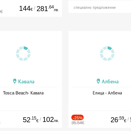
144
.64
281
/
специално предложение
€
лв.
0€
Кавала
Албена
Tosca Beach- Кавала
Елица - Албена
.15
102
-25%
.59
52
26
/
/
лв.
€
€
€
35.54€