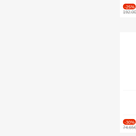
-25%
192.0
-30%
74.65