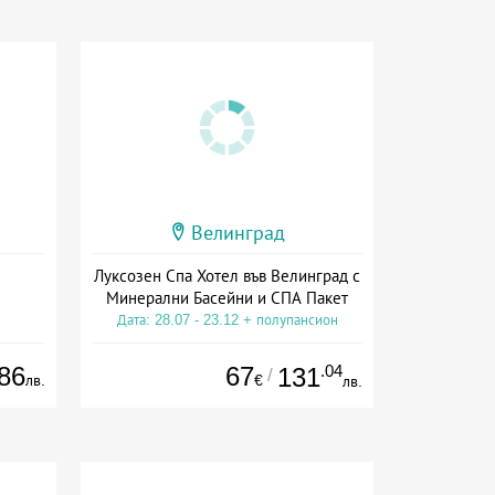
Велинград
Луксозен Спа Хотел във Велинград с
Минерални Басейни и СПА Пакет
Дата: 28.07 - 23.12 + полупансион
86
67
.04
131
/
лв.
€
лв.