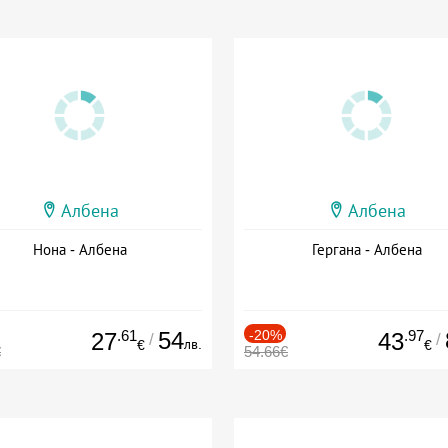
Албена
Албена
Нона - Албена
Гергана - Албена
.61
54
-20%
.97
27
43
/
/
лв.
€
€
€
54.66€