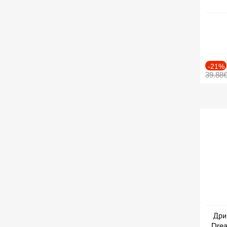
-21%
39.88
Дри
Drea