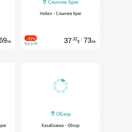
Слънчев Бряг
Нобел - Слънчев бряг
69
-30%
.32
73
37
/
лв.
лв.
€
53.17€
Обзор
бряг
Казабланка - Обзор