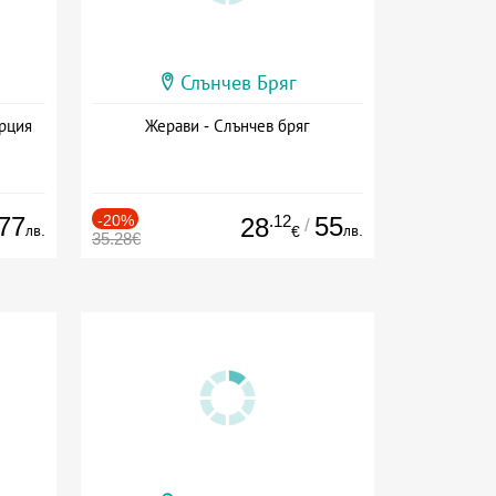
Слънчев Бряг
ърция
Жерави - Слънчев бряг
77
-20%
.12
55
28
/
лв.
лв.
€
35.28€