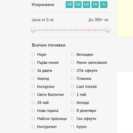
Изхранване
OB
BB
HB
FB
AI
Цена от 0 лв
До 300+ лв
Всички почивки
Море
Великден
Първа линия
Ранни записвания
За двама
СПА оферти
Уикенд
Планина
Екскурзии
Last minute
Свети Валентин
1 май
24 май
Коледа
Нова година
8 декември
Майски празници
Ски оферти
Екотуризъм
Круиз