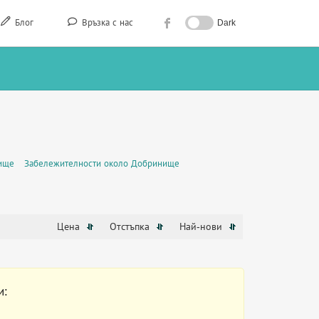
Блог
Връзка с нас
Dark
ище
Забележителности около Добринище
Цена
Отстъпка
Най-нови
и: