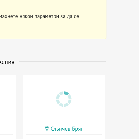
махнете някои параметри за да се
жения
Слънчев Бряг