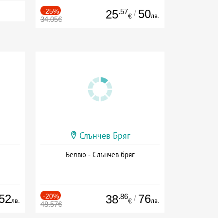
-25%
.57
50
25
/
лв.
€
34.05€
Слънчев Бряг
Белвю - Слънчев бряг
52
-20%
.86
76
38
/
лв.
лв.
€
48.57€