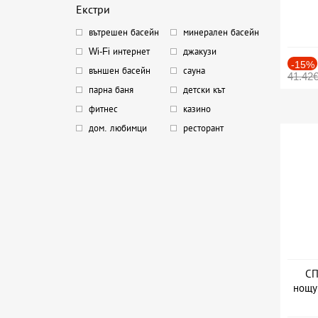
Екстри
вътрешен басейн
минерален басейн
Wi-Fi интернет
джакузи
-15%
външен басейн
сауна
41.42
парна баня
детски кът
фитнес
казино
дом. любимци
ресторант
СП
нощу
Дат