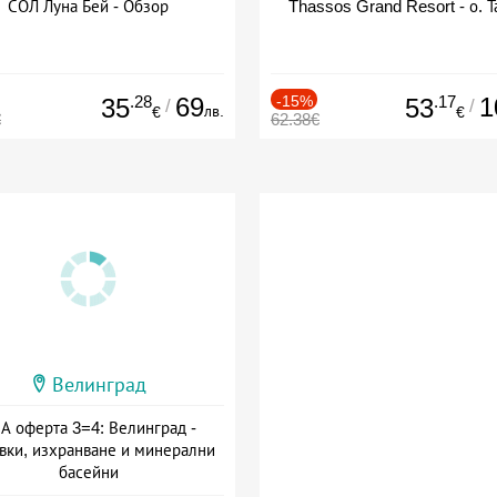
СОЛ Луна Бей - Обзор
Thassos Grand Resort - о. Т
.28
69
-15%
.17
1
35
53
/
/
лв.
€
€
€
62.38€
Велинград
А оферта 3=4: Велинград -
вки, изхранване и минерални
басейни
а: 01.07 - 30.09 + полупансион