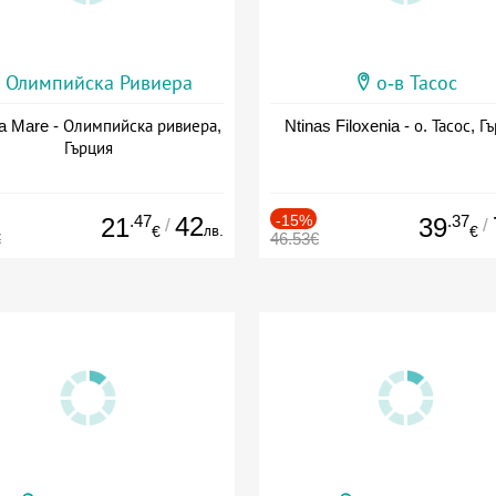
Олимпийска Ривиера
о-в Тасос
a Mare - Олимпийска ривиера,
Ntinas Filoxenia - о. Тасос, Г
Гърция
.47
42
-15%
.37
21
39
/
/
лв.
€
€
€
46.53€