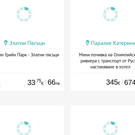
Златни Пясъци
Паралия Катерин
н Грийн Парк - Златни пясъци
Мини почивка на Олимпийс
ривиера с транспорт от Рус
настаняване в хотел
Дата: 18.09 - 23.09 + закуск
.75
66
345
33
67
/
/
лв.
€
€
€