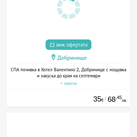
виж офертата
Добринище
СПА почивка в Хотел Валентино 2, Добринище с нощувка
и закуска до края на септември
+ закуска
35
.45
68
/
€
лв.