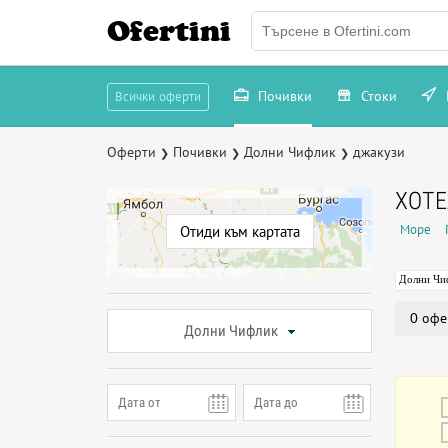
Ofertini
Почивки
Стоки
Всички оферти
Оферти
Почивки
Долни Чифлик
джакузи
❯
❯
❯
ХОТЕ
Море
Отиди към картата
Долни Чи
0 офе
Долни Чифлик