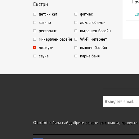
Поч
Екстри
Да
детски кът
фитнес
казино
дом. любимци
ресторант
вътрешен басейн
минерален басейн
Wi-Fi интернет
джакузи
външен басейн
сауна
парна баня
Ofertini
събира най-добрите оферти за почивки, продукти и