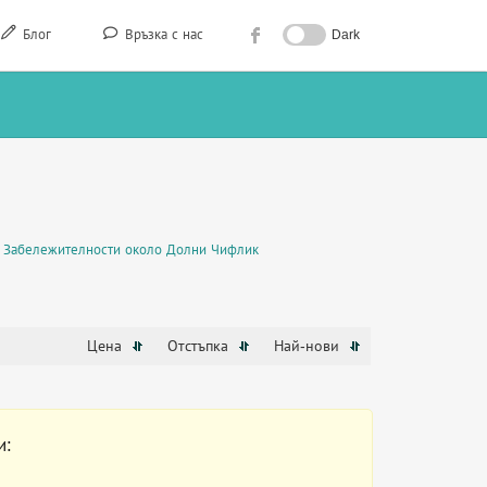
Блог
Връзка с нас
Dark
Забележителности около Долни Чифлик
Цена
Отстъпка
Най-нови
и: