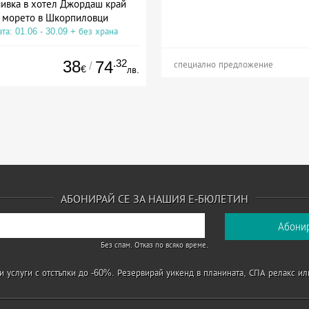
ивка в хотел Джордаш край
морето в Шкорпиловци
та: 01.06 - 30.09 + без храна
38
.32
74
/
специално предложение
€
лв.
АБОНИРАЙ СЕ ЗА НАШИЯ Е-БЮЛЕТИН
Без спам. Отказ по всяко време.
 услуги с отстъпки до -60%. Резервирай уикенд в планината, СПА релакс ил