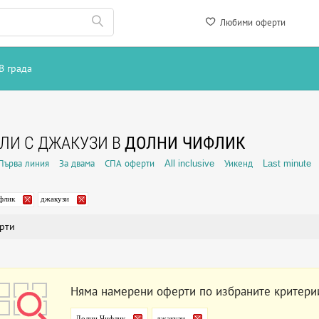
Любими оферти
В града
ЛИ С ДЖАКУЗИ В
ДОЛНИ ЧИФЛИК
Първа линия
За двама
СПА оферти
All inclusive
Уикенд
Last minute
флик
джакузи
рти
Няма намерени оферти по избраните критери
Долни Чифлик
джакузи