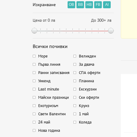
Изхранване
OB
BB
HB
FB
AI
Цена от 0 лв
До 300+ лв
Всички почивки
Море
Великден
Първа линия
За двама
Ранни записвания
СПА оферти
Уикенд
Планина
Last minute
Екскурзии
Майски празници
Ски оферти
Екотуризъм
Круиз
Свети Валентин
1 май
24 май
Коледа
Нова година