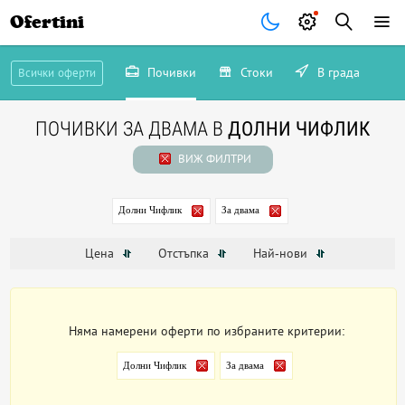
Ofertini
Почивки
Стоки
В града
Всички оферти
ПОЧИВКИ ЗА ДВАМА В
ДОЛНИ ЧИФЛИК
ВИЖ ФИЛТРИ
Долни Чифлик
За двама
Цена
Отстъпка
Най-нови
Няма намерени оферти по избраните критерии:
Долни Чифлик
За двама