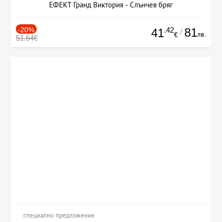
ЕФЕКТ Гранд Виктория - Слънчев бряг
-20%
.42
81
41
/
лв.
€
51.64€
специално предложение