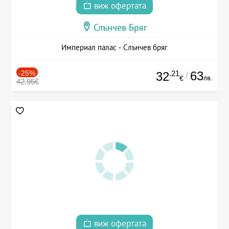
виж офертата
Слънчев Бряг
Империал палас - Слънчев бряг
-25%
.21
63
32
/
лв.
€
42.95€
виж офертата