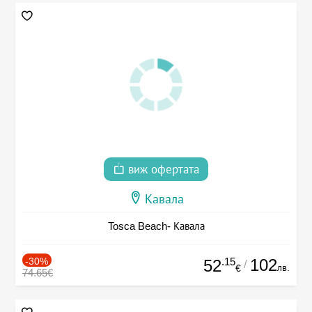
виж офертата
Кавала
Tosca Beach- Кавала
-30%
.15
102
52
/
лв.
€
74.65€