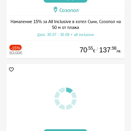
Созопол
Намаление 15% за All Inclusive в хотел Съни, Созопол на
50 м от плажа
Дата: 30.07 - 30.09 + all inclusive
-15%
.55
.98
70
137
/
€
лв.
83.00€