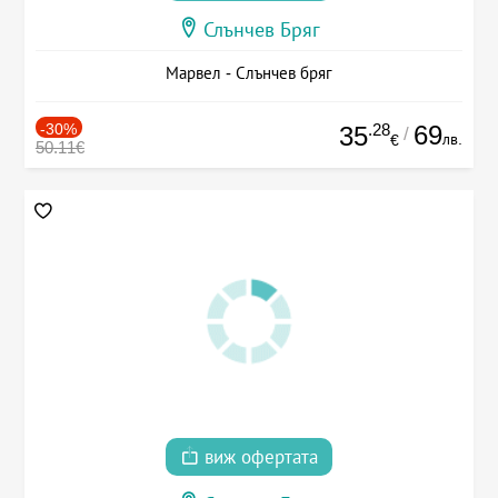
Слънчев Бряг
Марвел - Слънчев бряг
-30%
.28
69
35
/
лв.
€
50.11€
виж офертата