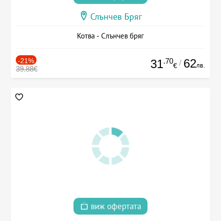
Слънчев Бряг
Котва - Слънчев бряг
-21%
.70
62
31
/
лв.
€
39.88€
виж офертата