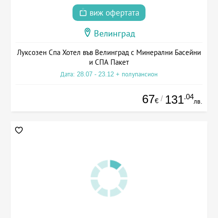
виж офертата
Велинград
Луксозен Спа Хотел във Велинград с Минерални Басейни
и СПА Пакет
Дата: 28.07 - 23.12 + полупансион
67
.04
131
/
€
лв.