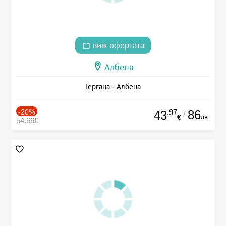
виж офертата
Албена
Гергана - Албена
-20%
.97
86
43
/
лв.
€
54.66€