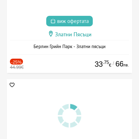
виж офертата
Златни Пясъци
Берлин Грийн Парк - Златни пясъци
-25%
.75
66
33
/
лв.
€
44.99€