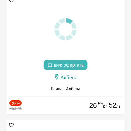
виж офертата
Албена
Елица - Албена
-25%
.59
52
26
/
лв.
€
35.54€