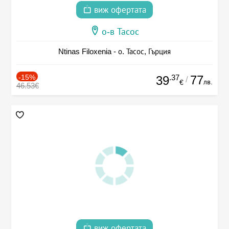
виж офертата
о-в Тасос
Ntinas Filoxenia - о. Тасос, Гърция
-15%
.37
77
39
/
лв.
€
46.53€
виж офертата