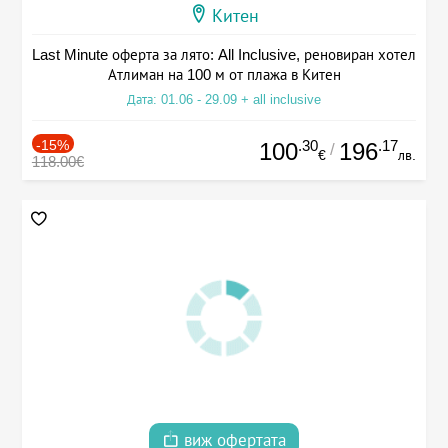
Китен
Last Minute оферта за лято: All Inclusive, реновиран хотел
Атлиман на 100 м от плажа в Китен
Дата: 01.06 - 29.09 + all inclusive
-15%
.30
.17
100
196
/
€
лв.
118.00€
виж офертата