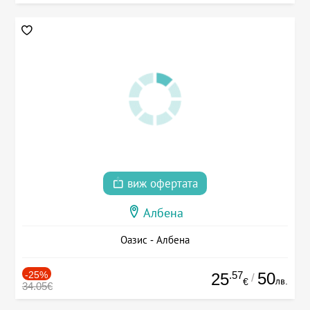
виж офертата
Албена
Оазис - Албена
-25%
.57
50
25
/
лв.
€
34.05€