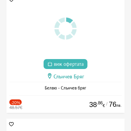
виж офертата
Слънчев Бряг
Белвю - Слънчев бряг
-20%
.86
76
38
/
лв.
€
48.57€