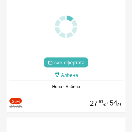
виж офертата
Албена
Нона - Албена
-25%
.61
54
27
/
лв.
€
37.02€