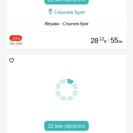
Слънчев Бряг
Жерави - Слънчев бряг
-20%
.12
55
28
/
лв.
€
35.28€
виж офертата