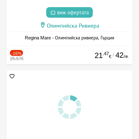
виж офертата
Олимпийска Ривиера
Regina Mare - Олимпийска ривиера, Гърция
-16%
.47
42
21
/
лв.
€
25.57€