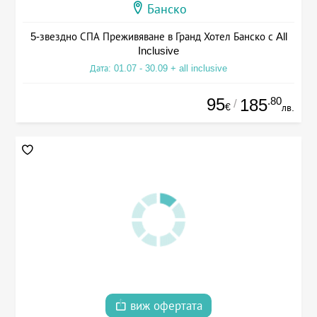
Банско
5-звездно СПА Преживяване в Гранд Хотел Банско с All
Inclusive
Дата: 01.07 - 30.09 + all inclusive
95
.80
185
/
€
лв.
виж офертата