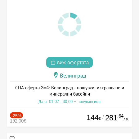
виж офертата
Велинград
СПА оферта 3=4: Велинград - нощувки, изхранване и
минерални басейни
Дата: 01.07 - 30.09 + полупансион
-25%
144
.64
281
/
€
лв.
192.00€