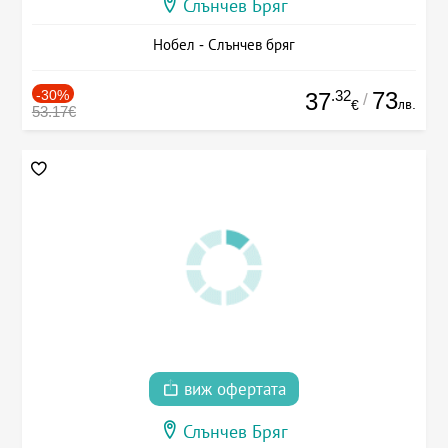
Слънчев Бряг
Нобел - Слънчев бряг
-30%
.32
73
37
/
лв.
€
53.17€
виж офертата
Слънчев Бряг