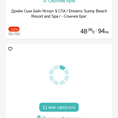
Слънчев Бряг
Дрийм Съни Бийч Резорт § СПА / Dreams Sunny Beach
Resort and Spa / - Слънчев бряг
-15%
.06
94
48
/
лв.
€
56.75€
виж офертата