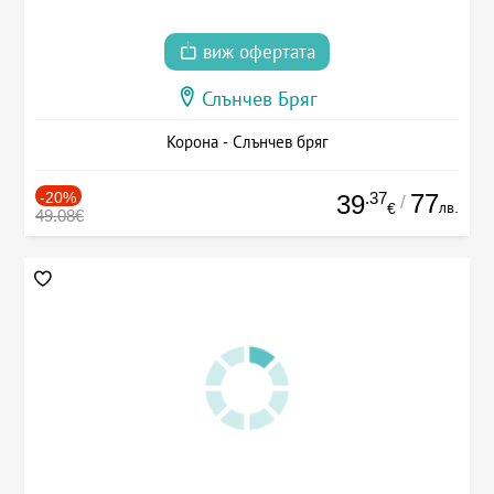
виж офертата
Слънчев Бряг
Корона - Слънчев бряг
-20%
.37
77
39
/
лв.
€
49.08€