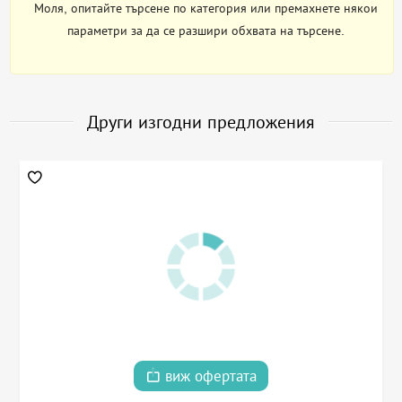
Моля, опитайте търсене по категория или премахнете някои
параметри за да се разшири обхвата на търсене.
Други изгодни предложения
виж офертата