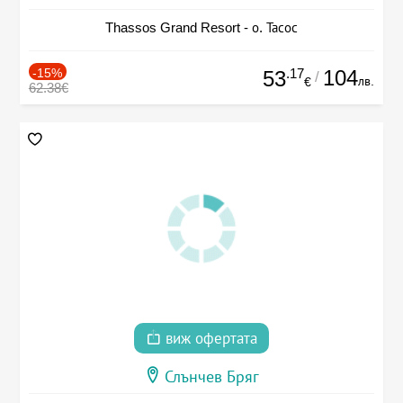
Thassos Grand Resort - о. Тасос
-15%
.17
104
53
/
лв.
€
62.38€
виж офертата
Слънчев Бряг