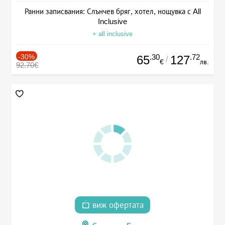
Ранни записвания: Слънчев бряг, хотел, нощувка с All
Inclusive
+ all inclusive
-30%
.30
.72
65
127
/
€
лв.
92.70€
виж офертата