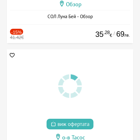
Обзор
СОЛ Луна Бей - Обзор
-15%
.28
69
35
/
лв.
€
41.42€
виж офертата
о-в Тасос