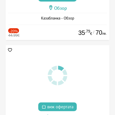
Обзор
Казабланка - Обзор
-20%
.79
70
35
/
лв.
€
44.99€
виж офертата