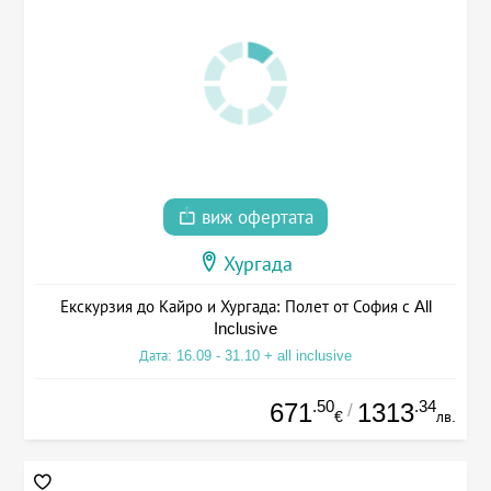
виж офертата
Хургада
Екскурзия до Кайро и Хургада: Полет от София с All
Inclusive
Дата: 16.09 - 31.10 + all inclusive
.50
.34
671
1313
/
€
лв.