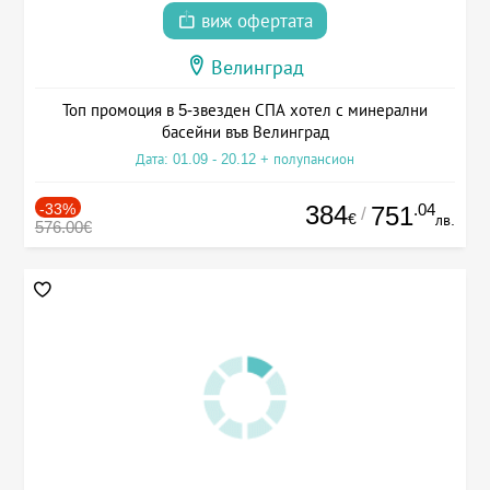
виж офертата
Велинград
Топ промоция в 5-звезден СПА хотел с минерални
басейни във Велинград
Дата: 01.09 - 20.12 + полупансион
-33%
384
.04
751
/
€
лв.
576.00€