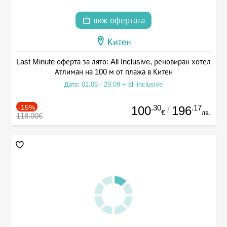
виж офертата
Китен
Last Minute оферта за лято: All Inclusive, реновиран хотел
Атлиман на 100 м от плажа в Китен
Дата: 01.06 - 29.09 + all inclusive
-15%
.30
.17
100
196
/
€
лв.
118.00€