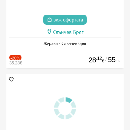
виж офертата
Слънчев Бряг
Жерави - Слънчев бряг
-20%
.12
55
28
/
лв.
€
35.28€