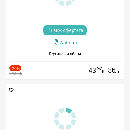
виж офертата
Албена
Гергана - Албена
-20%
.97
86
43
/
лв.
€
54.66€