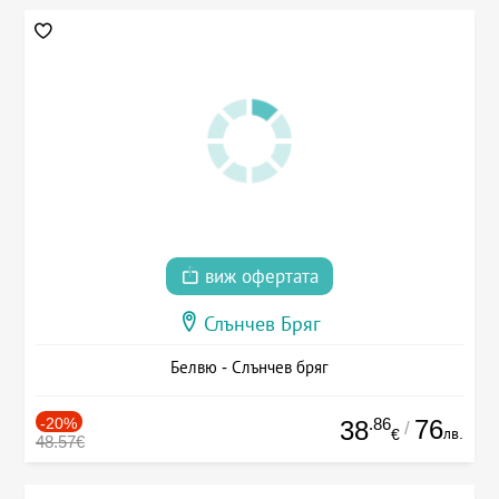
виж офертата
Слънчев Бряг
Белвю - Слънчев бряг
-20%
.86
76
38
/
лв.
€
48.57€