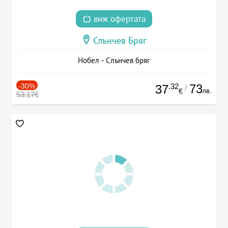
виж офертата
Слънчев Бряг
Нобел - Слънчев бряг
-30%
.32
73
37
/
лв.
€
53.17€