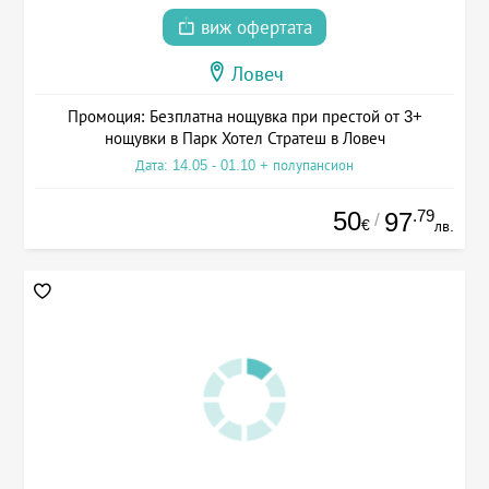
виж офертата
Ловеч
Промоция: Безплатна нощувка при престой от 3+
нощувки в Парк Хотел Стратеш в Ловеч
Дата: 14.05 - 01.10 + полупансион
50
.79
97
/
€
лв.