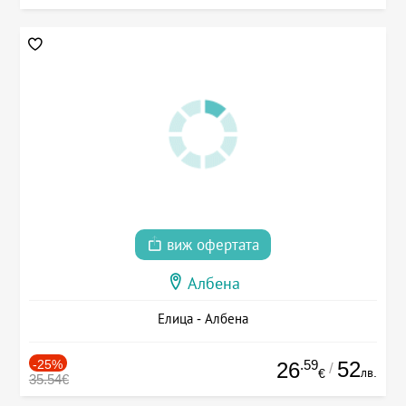
виж офертата
Албена
Елица - Албена
-25%
.59
52
26
/
лв.
€
35.54€