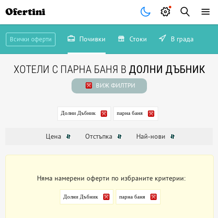
Ofertini
Почивки
Стоки
В града
Всички оферти
ХОТЕЛИ С ПАРНА БАНЯ В
ДОЛНИ ДЪБНИК
ВИЖ ФИЛТРИ
Долни Дъбник
парна баня
Цена
Отстъпка
Най-нови
Няма намерени оферти по избраните критерии:
Долни Дъбник
парна баня