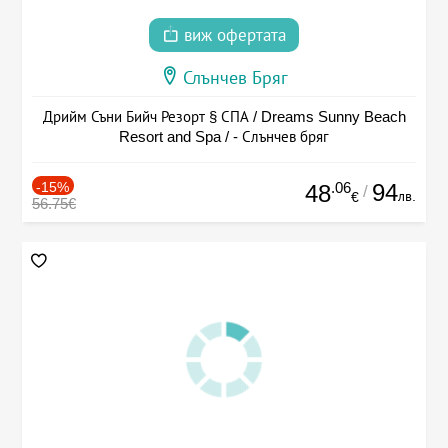
виж офертата
Слънчев Бряг
Дрийм Съни Бийч Резорт § СПА / Dreams Sunny Beach
Resort and Spa / - Слънчев бряг
-15%
.06
94
48
/
лв.
€
56.75€