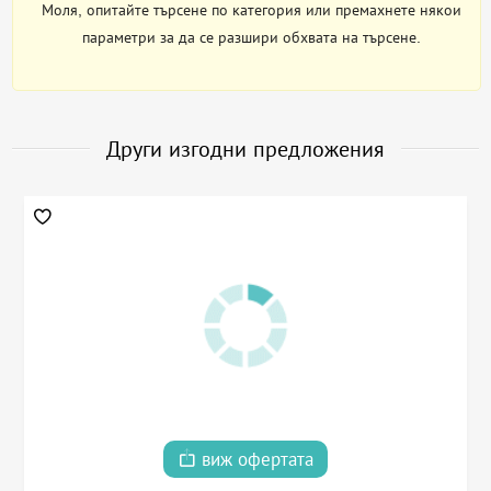
Моля, опитайте търсене по категория или премахнете някои
параметри за да се разшири обхвата на търсене.
Други изгодни предложения
виж офертата