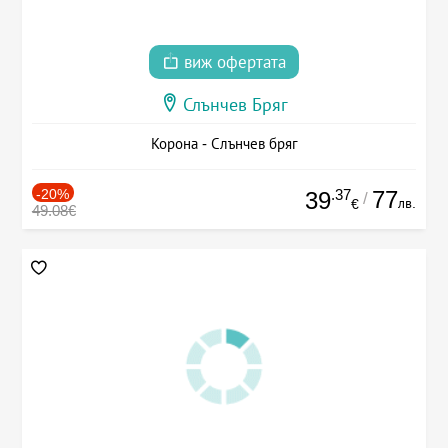
виж офертата
Слънчев Бряг
Корона - Слънчев бряг
-20%
.37
77
39
/
лв.
€
49.08€