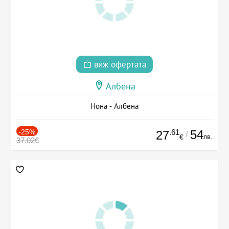
виж офертата
Албена
Нона - Албена
-25%
.61
54
27
/
лв.
€
37.02€