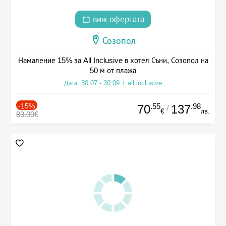
виж офертата
Созопол
Намаление 15% за All Inclusive в хотел Съни, Созопол на
50 м от плажа
Дата: 30.07 - 30.09 + all inclusive
-15%
.55
.98
70
137
/
€
лв.
83.00€