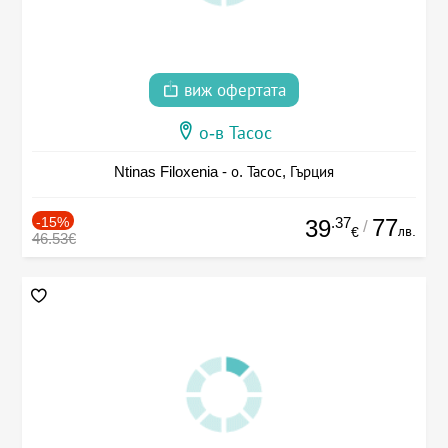
виж офертата
о-в Тасос
Ntinas Filoxenia - о. Тасос, Гърция
-15%
.37
77
39
/
лв.
€
46.53€