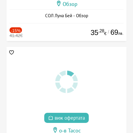
Обзор
СОЛ Луна Бей - Обзор
-15%
.28
69
35
/
лв.
€
41.42€
виж офертата
о-в Тасос