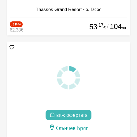
Thassos Grand Resort - о. Тасос
-15%
.17
104
53
/
лв.
€
62.38€
виж офертата
Слънчев Бряг