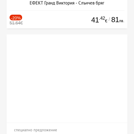
ЕФЕКТ Гранд Виктория - Слънчев бряг
-20%
.42
81
41
/
лв.
€
51.64€
специално предложение