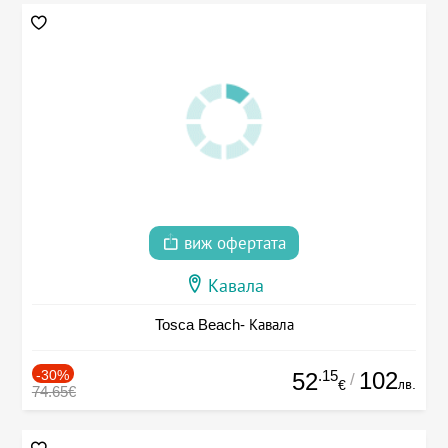
виж офертата
Кавала
Tosca Beach- Кавала
-30%
.15
102
52
/
лв.
€
74.65€