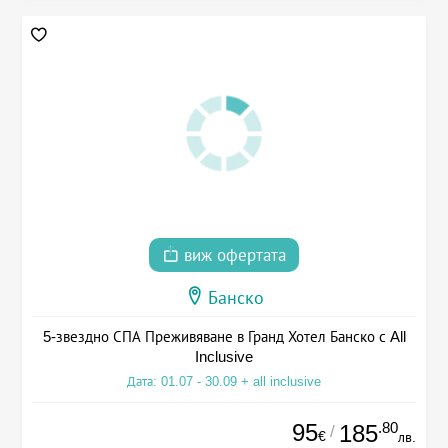
виж офертата
Банско
5-звездно СПА Преживяване в Гранд Хотел Банско с All
Inclusive
Дата: 01.07 - 30.09 + all inclusive
95
.80
185
/
€
лв.