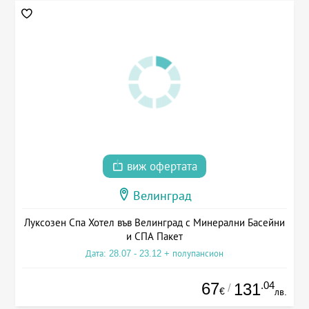
виж офертата
Велинград
Луксозен Спа Хотел във Велинград с Минерални Басейни
и СПА Пакет
Дата: 28.07 - 23.12 + полупансион
67
.04
131
/
€
лв.