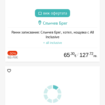
виж офертата
Слънчев Бряг
Ранни записвания: Слънчев бряг, хотел, нощувка с All
Inclusive
+ all inclusive
-30%
.30
.72
65
127
/
€
лв.
92.70€