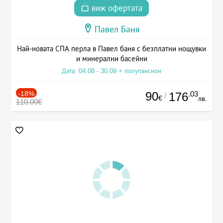
виж офертата
Павел Баня
Най-новата СПА перла в Павел баня с безплатни нощувки
и минерални басейни
Дата: 04.08 - 30.09 + полупансион
-18%
90
.03
176
/
€
лв.
110.00€