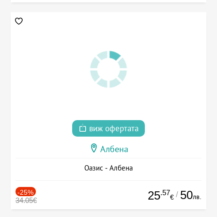
виж офертата
Албена
Оазис - Албена
-25%
.57
50
25
/
лв.
€
34.05€