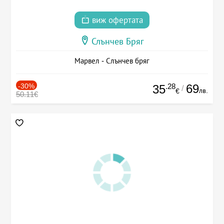
виж офертата
Слънчев Бряг
Марвел - Слънчев бряг
-30%
.28
69
35
/
лв.
€
50.11€