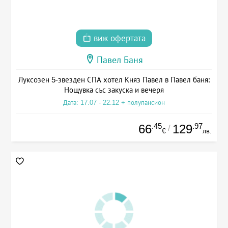
виж офертата
Павел Баня
Луксозен 5-звезден СПА хотел Княз Павел в Павел баня:
Нощувка със закуска и вечеря
Дата: 17.07 - 22.12 + полупансион
.45
.97
66
129
/
€
лв.