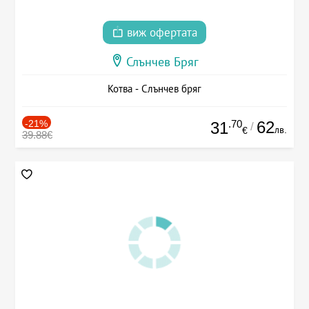
виж офертата
Слънчев Бряг
Котва - Слънчев бряг
-21%
.70
62
31
/
лв.
€
39.88€