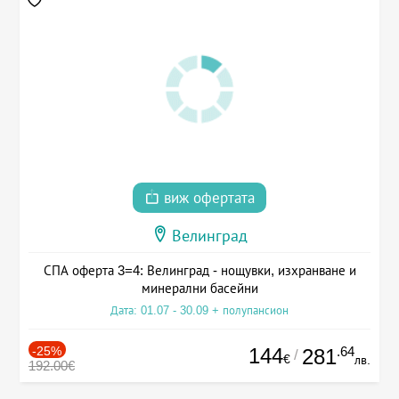
виж офертата
Велинград
СПА оферта 3=4: Велинград - нощувки, изхранване и
минерални басейни
Дата: 01.07 - 30.09 + полупансион
-25%
144
.64
281
/
€
лв.
192.00€