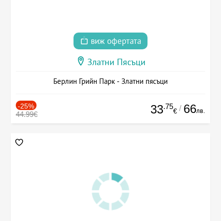
виж офертата
Златни Пясъци
Берлин Грийн Парк - Златни пясъци
-25%
.75
66
33
/
лв.
€
44.99€