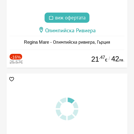
виж офертата
Олимпийска Ривиера
Regina Mare - Олимпийска ривиера, Гърция
-16%
.47
42
21
/
лв.
€
25.57€