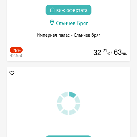
виж офертата
Слънчев Бряг
Империал палас - Слънчев бряг
-25%
.21
63
32
/
лв.
€
42.95€