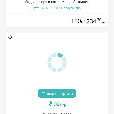
обяд и вечеря в хотел Мария Антоанета
Дата: 16.07 - 07.09 + полупансион
120
.70
234
/
€
лв.
виж офертата
Обзор