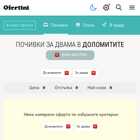
Ofertini
Почивки
Стоки
В града
Всички оферти
ПОЧИВКИ ЗА ДВАМА В
ДОЛОМИТИТЕ
ВИЖ ФИЛТРИ
Доломитите
За двама
Цена
Отстъпка
Най-нови
Няма намерени оферти по избраните критерии:
Доломитите
За двама