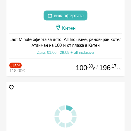
виж офертата
Китен
Last Minute оферта за лято: All Inclusive, реновиран хотел
Атлиман на 100 м от плажа в Китен
Дата: 01.06 - 29.09 + all inclusive
-15%
.30
.17
100
196
/
€
лв.
118.00€