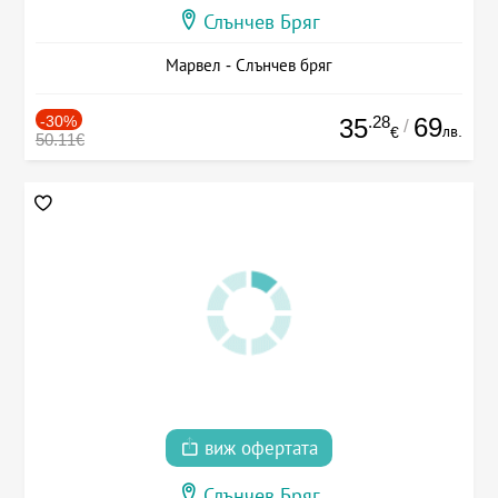
Слънчев Бряг
Марвел - Слънчев бряг
-30%
.28
69
35
/
лв.
€
50.11€
виж офертата
Слънчев Бряг