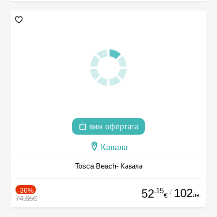
виж офертата
Кавала
Tosca Beach- Кавала
-30%
.15
102
52
/
лв.
€
74.65€