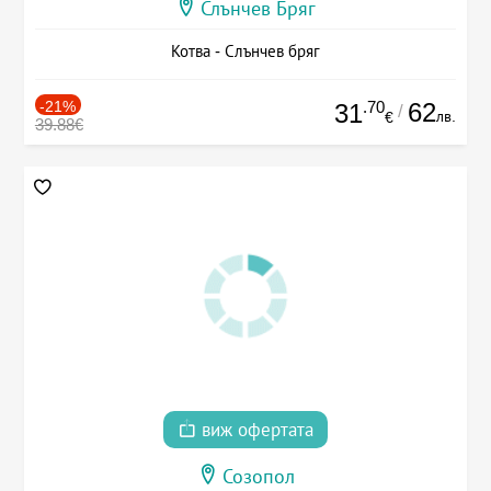
Слънчев Бряг
Котва - Слънчев бряг
-21%
.70
62
31
/
лв.
€
39.88€
виж офертата
Созопол