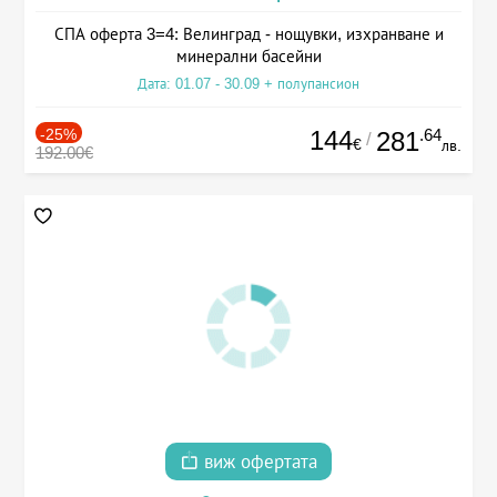
СПА оферта 3=4: Велинград - нощувки, изхранване и
минерални басейни
Дата: 01.07 - 30.09 + полупансион
-25%
144
.64
281
/
€
лв.
192.00€
виж офертата