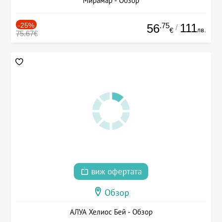
Мирамар - Обзор
-25%
.75
111
56
/
лв.
€
75.67€
виж офертата
Обзор
АЛУА Хелиос Бей - Обзор