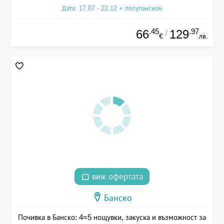
Дата: 17.07 - 22.12 + полупансион
.45
.97
66
129
/
€
лв.
виж офертата
Банско
Почивка в Банско: 4=5 нощувки, закуска и възможност за