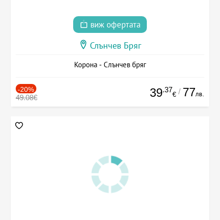
виж офертата
Слънчев Бряг
Корона - Слънчев бряг
-20%
.37
77
39
/
лв.
€
49.08€