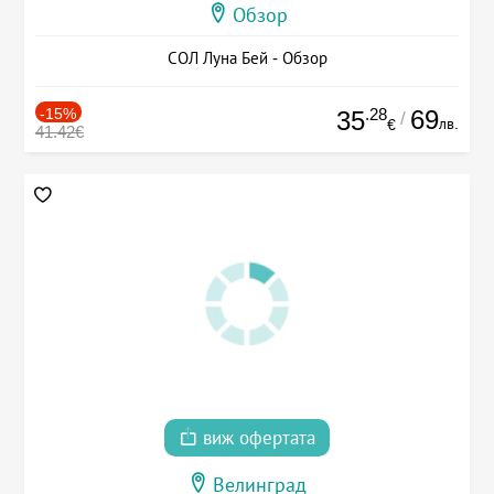
Обзор
СОЛ Луна Бей - Обзор
-15%
.28
69
35
/
лв.
€
41.42€
виж офертата
Велинград