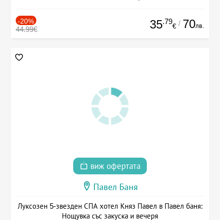
-20%
.79
70
35
/
лв.
€
44.99€
виж офертата
Павел Баня
Луксозен 5-звезден СПА хотел Княз Павел в Павел баня:
Нощувка със закуска и вечеря