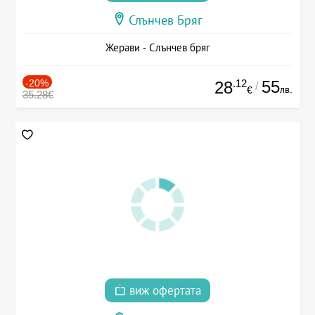
Слънчев Бряг
Жерави - Слънчев бряг
-20%
.12
55
28
/
лв.
€
35.28€
виж офертата