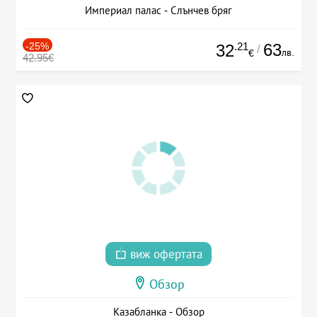
Империал палас - Слънчев бряг
-25%
.21
63
32
/
лв.
€
42.95€
виж офертата
Обзор
Казабланка - Обзор