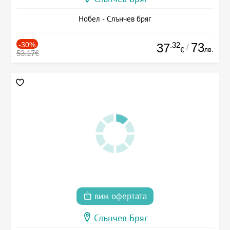
Нобел - Слънчев бряг
-30%
.32
73
37
/
лв.
€
53.17€
виж офертата
Слънчев Бряг