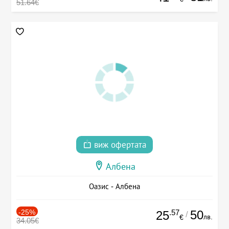
51.64€
виж офертата
Албена
Оазис - Албена
-25%
.57
50
25
/
лв.
€
34.05€