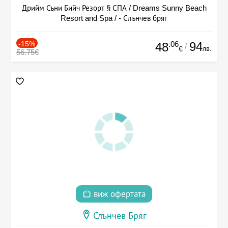
Дрийм Съни Бийч Резорт § СПА / Dreams Sunny Beach
Resort and Spa / - Слънчев бряг
-15%
.06
94
48
/
лв.
€
56.75€
виж офертата
Слънчев Бряг