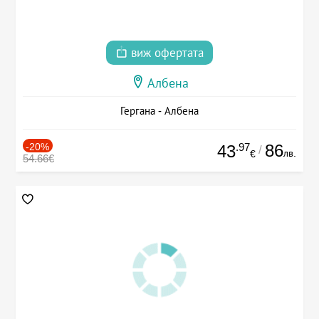
виж офертата
Албена
Гергана - Албена
-20%
.97
86
43
/
лв.
€
54.66€