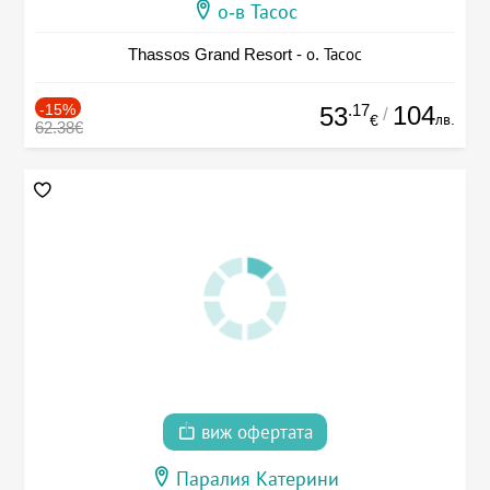
о-в Тасос
Thassos Grand Resort - о. Тасос
-15%
.17
104
53
/
лв.
€
62.38€
виж офертата
Паралия Катерини