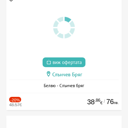
виж офертата
Слънчев Бряг
Белвю - Слънчев бряг
-20%
.86
76
38
/
лв.
€
48.57€