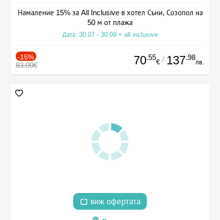
Намаление 15% за All Inclusive в хотел Съни, Созопол на
50 м от плажа
Дата: 30.07 - 30.09 + all inclusive
-15%
.55
.98
70
137
/
€
лв.
83.00€
виж офертата