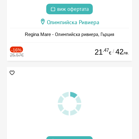
виж офертата
Олимпийска Ривиера
Regina Mare - Олимпийска ривиера, Гърция
-16%
.47
42
21
/
лв.
€
25.57€