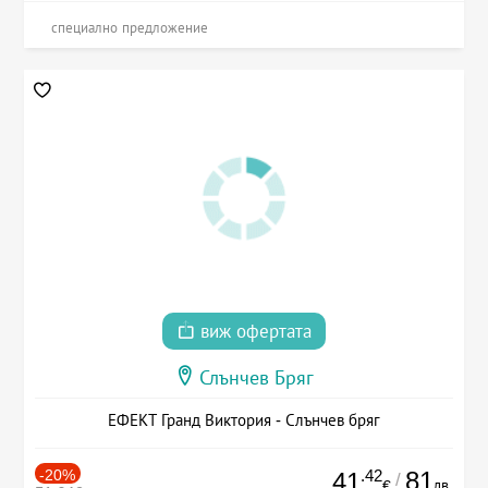
специално предложение
виж офертата
Слънчев Бряг
ЕФЕКТ Гранд Виктория - Слънчев бряг
-20%
.42
81
41
/
лв.
€