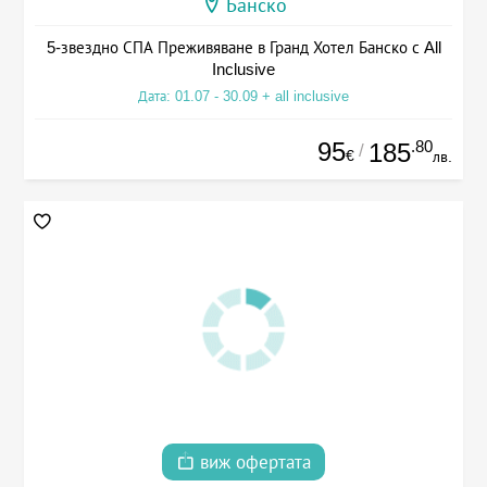
Банско
5-звездно СПА Преживяване в Гранд Хотел Банско с All
Inclusive
Дата: 01.07 - 30.09 + all inclusive
95
.80
185
/
€
лв.
виж офертата