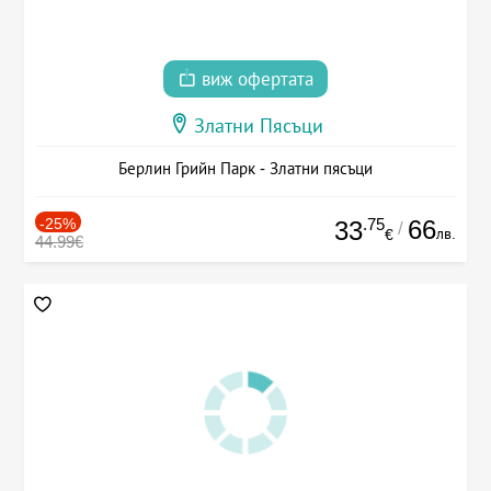
виж офертата
Златни Пясъци
Берлин Грийн Парк - Златни пясъци
-25%
.75
66
33
/
лв.
€
44.99€