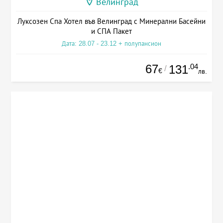
Велинград
Луксозен Спа Хотел във Велинград с Минерални Басейни
и СПА Пакет
Дата: 28.07 - 23.12 + полупансион
67
.04
131
/
€
лв.