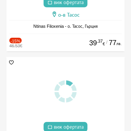
виж офертата
о-в Тасос
Ntinas Filoxenia - о. Тасос, Гърция
-15%
.37
77
39
/
лв.
€
46.53€
виж офертата