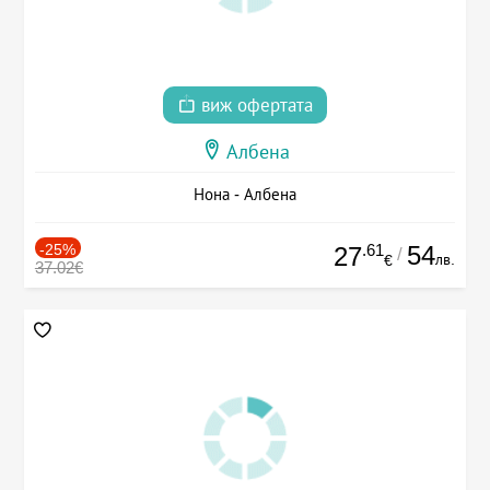
виж офертата
Албена
Нона - Албена
-25%
.61
54
27
/
лв.
€
37.02€