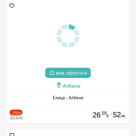
виж офертата
Албена
Елица - Албена
-25%
.59
52
26
/
лв.
€
35.54€