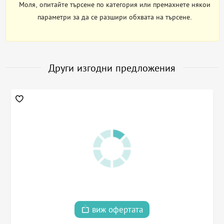
Моля, опитайте търсене по категория или премахнете някои
параметри за да се разшири обхвата на търсене.
Други изгодни предложения
виж офертата