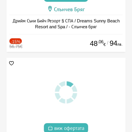
Слънчев Бряг
Дрийм Съни Бийч Резорт § СПА / Dreams Sunny Beach
Resort and Spa / - Слънчев бряг
-15%
.06
94
48
/
лв.
€
56.75€
виж офертата