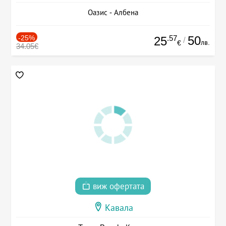
Оазис - Албена
-25%
.57
50
25
/
лв.
€
34.05€
виж офертата
Кавала