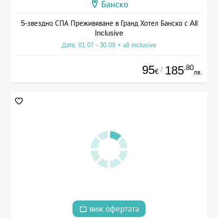
Банско
5-звездно СПА Преживяване в Гранд Хотел Банско с All
Inclusive
Дата: 01.07 - 30.09 + all inclusive
95
.80
185
/
€
лв.
виж офертата