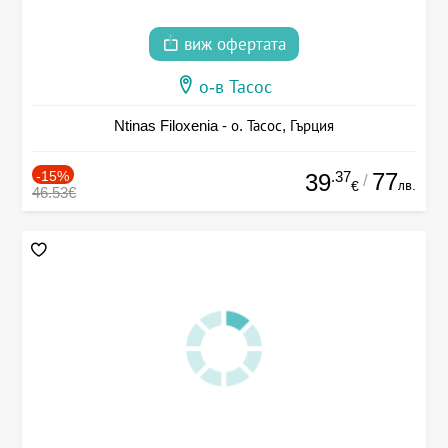
виж офертата
о-в Тасос
Ntinas Filoxenia - о. Тасос, Гърция
-15%
.37
77
39
/
лв.
€
46.53€