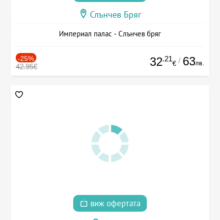
Слънчев Бряг
Империал палас - Слънчев бряг
-25%
.21
63
32
/
лв.
€
42.95€
виж офертата