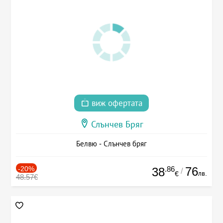
виж офертата
Слънчев Бряг
Белвю - Слънчев бряг
-20%
.86
76
38
/
лв.
€
48.57€