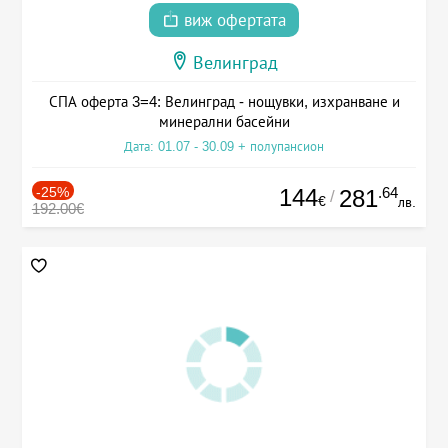
виж офертата
Велинград
СПА оферта 3=4: Велинград - нощувки, изхранване и
минерални басейни
Дата: 01.07 - 30.09 + полупансион
-25%
144
.64
281
/
€
лв.
192.00€