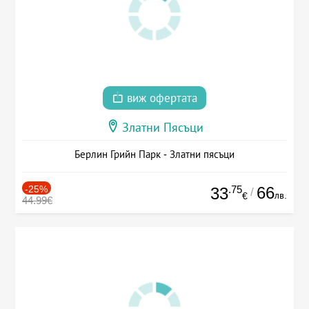
виж офертата
Златни Пясъци
Берлин Грийн Парк - Златни пясъци
-25%
.75
66
33
/
лв.
€
44.99€