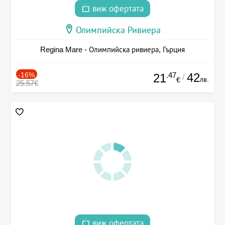
виж офертата
Олимпийска Ривиера
Regina Mare - Олимпийска ривиера, Гърция
-16%
.47
42
21
/
лв.
€
25.57€
виж офертата