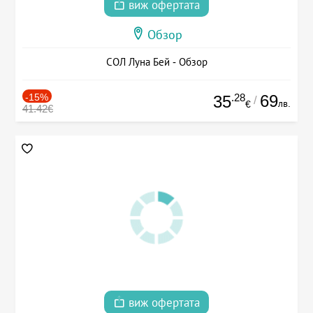
виж офертата
Обзор
СОЛ Луна Бей - Обзор
-15%
.28
69
35
/
лв.
€
41.42€
виж офертата