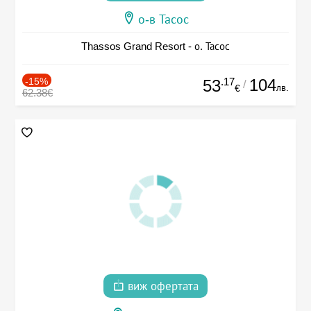
о-в Тасос
Thassos Grand Resort - о. Тасос
-15%
.17
104
53
/
лв.
€
62.38€
виж офертата