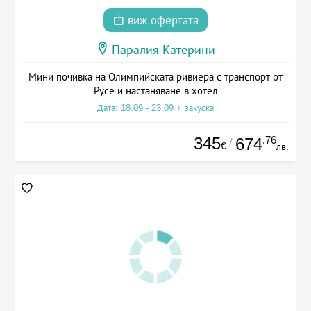
виж офертата
Паралия Катерини
Мини почивка на Олимпийската ривиера с транспорт от
Русе и настаняване в хотел
Дата: 18.09 - 23.09 + закуска
345
.76
674
/
€
лв.