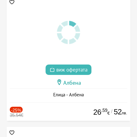
виж офертата
Албена
Елица - Албена
-25%
.59
52
26
/
лв.
€
35.54€