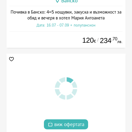
Банско
Почивка в Банско: 4=5 нощувки, закуска и възможност за
обяд и вечеря в хотел Мария Антоанета
Дата: 16.07 - 07.09 + полупансион
120
.70
234
/
€
лв.
виж офертата