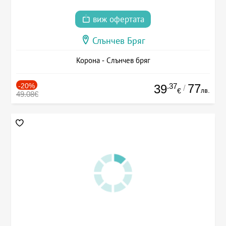
виж офертата
Слънчев Бряг
Корона - Слънчев бряг
-20%
.37
77
39
/
лв.
€
49.08€