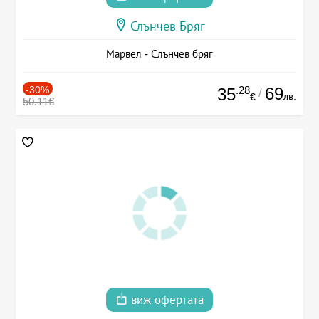
Слънчев Бряг
Марвел - Слънчев бряг
-30%
.28
69
35
/
лв.
€
50.11€
виж офертата