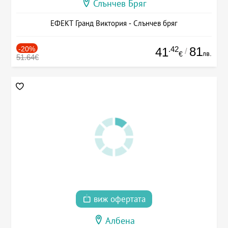
Слънчев Бряг
ЕФЕКТ Гранд Виктория - Слънчев бряг
-20%
.42
81
41
/
лв.
€
51.64€
виж офертата
Албена