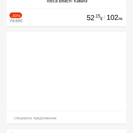
Tosca Beach- Кавала
-30%
.15
102
52
/
лв.
€
74.65€
специално предложение