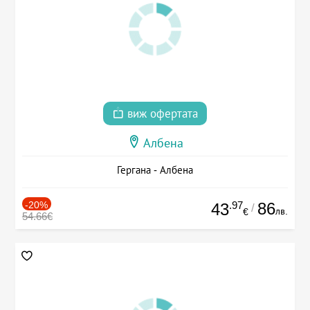
виж офертата
Албена
Гергана - Албена
-20%
.97
86
43
/
лв.
€
54.66€