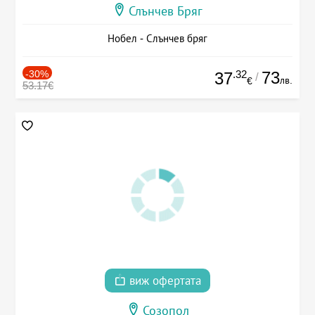
Слънчев Бряг
Нобел - Слънчев бряг
-30%
.32
73
37
/
лв.
€
53.17€
виж офертата
Созопол