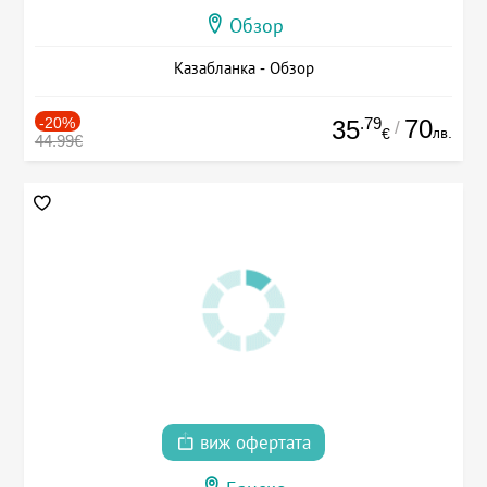
Обзор
Казабланка - Обзор
-20%
.79
70
35
/
лв.
€
44.99€
виж офертата