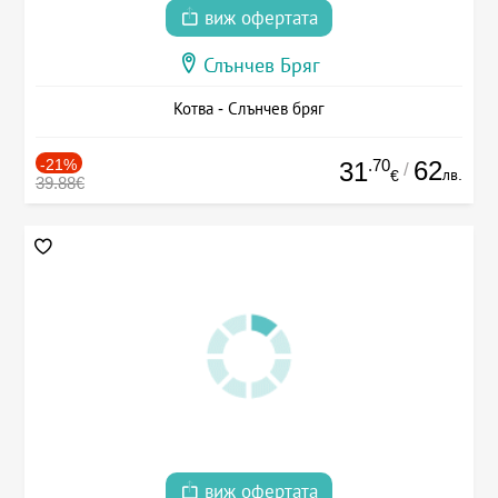
виж офертата
Слънчев Бряг
Котва - Слънчев бряг
-21%
.70
62
31
/
лв.
€
39.88€
виж офертата