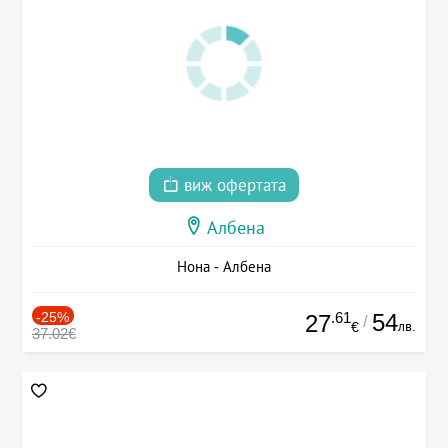
виж офертата
Албена
Нона - Албена
-25%
.61
54
27
/
лв.
€
37.02€