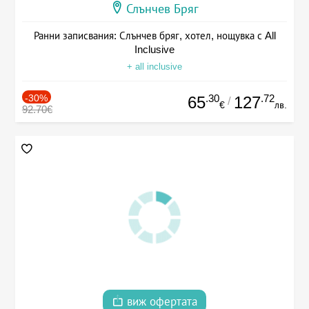
Слънчев Бряг
Ранни записвания: Слънчев бряг, хотел, нощувка с All
Inclusive
+ all inclusive
-30%
.30
.72
65
127
/
€
лв.
92.70€
виж офертата