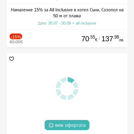
Намаление 15% за All Inclusive в хотел Съни, Созопол на
50 м от плажа
Дата: 30.07 - 30.09 + all inclusive
-15%
.55
.98
70
137
/
€
лв.
83.00€
виж офертата