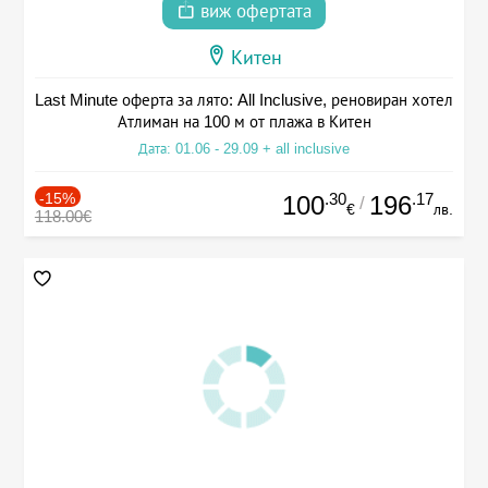
виж офертата
Китен
Last Minute оферта за лято: All Inclusive, реновиран хотел
Атлиман на 100 м от плажа в Китен
Дата: 01.06 - 29.09 + all inclusive
-15%
.30
.17
100
196
/
€
лв.
118.00€