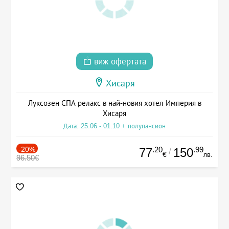
виж офертата
Хисаря
Луксозен СПА релакс в най-новия хотел Империя в
Хисаря
Дата: 25.06 - 01.10 + полупансион
-20%
.20
.99
77
150
/
€
лв.
96.50€