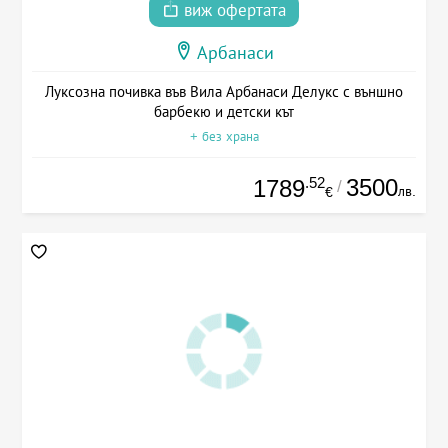
виж офертата
Арбанаси
Луксозна почивка във Вила Арбанаси Делукс с външно
барбекю и детски кът
+ без храна
.52
3500
1789
/
лв.
€