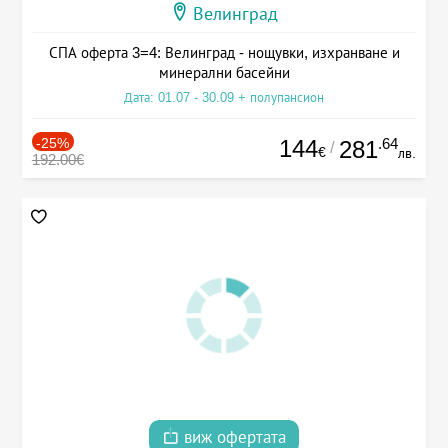
Велинград
СПА оферта 3=4: Велинград - нощувки, изхранване и
минерални басейни
Дата: 01.07 - 30.09 + полупансион
-25%
144
.64
281
/
€
лв.
192.00€
виж офертата