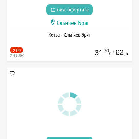
виж офертата
Слънчев Бряг
Котва - Слънчев бряг
-21%
.70
62
31
/
лв.
€
39.88€