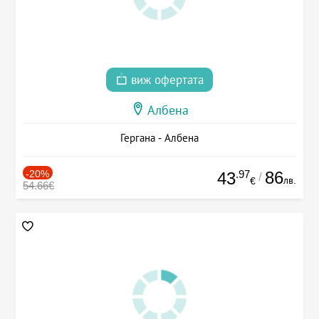
виж офертата
Албена
Гергана - Албена
-20%
.97
86
43
/
лв.
€
54.66€