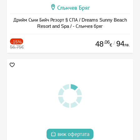
Слънчев Бряг
Дрийм Съни Бийч Резорт § СПА / Dreams Sunny Beach
Resort and Spa / - Слънчев бряг
-15%
.06
94
48
/
лв.
€
56.75€
виж офертата