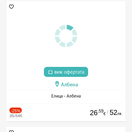
виж офертата
Албена
Елица - Албена
-25%
.59
52
26
/
лв.
€
35.54€