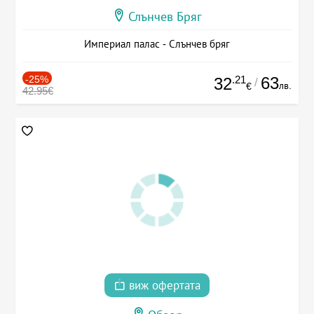
Слънчев Бряг
Империал палас - Слънчев бряг
-25%
.21
63
32
/
лв.
€
42.95€
виж офертата