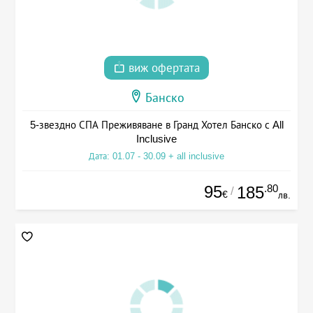
виж офертата
Банско
5-звездно СПА Преживяване в Гранд Хотел Банско с All
Inclusive
Дата: 01.07 - 30.09 + all inclusive
95
.80
185
/
€
лв.