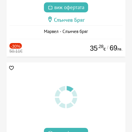
виж офертата
Слънчев Бряг
Марвел - Слънчев бряг
-30%
.28
69
35
/
лв.
€
50.11€