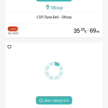
Обзор
СОЛ Луна Бей - Обзор
-15%
.28
69
35
/
лв.
€
41.42€
виж офертата