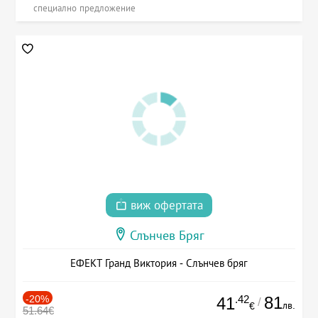
специално предложение
виж офертата
Слънчев Бряг
ЕФЕКТ Гранд Виктория - Слънчев бряг
-20%
.42
81
41
/
лв.
€
51.64€