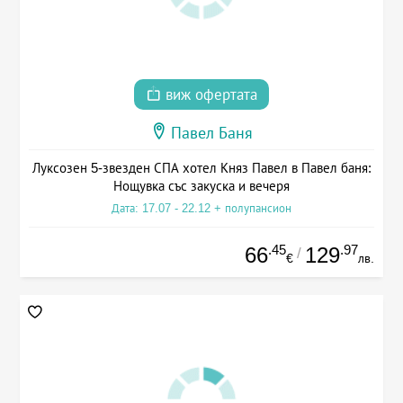
виж офертата
Павел Баня
Луксозен 5-звезден СПА хотел Княз Павел в Павел баня:
Нощувка със закуска и вечеря
Дата: 17.07 - 22.12 + полупансион
.45
.97
66
129
/
€
лв.