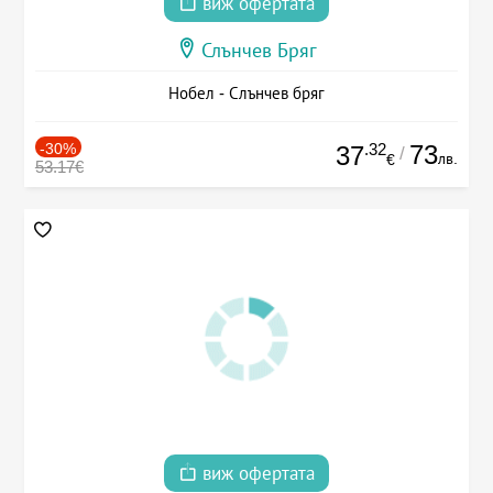
виж офертата
Слънчев Бряг
Нобел - Слънчев бряг
-30%
.32
73
37
/
лв.
€
53.17€
виж офертата