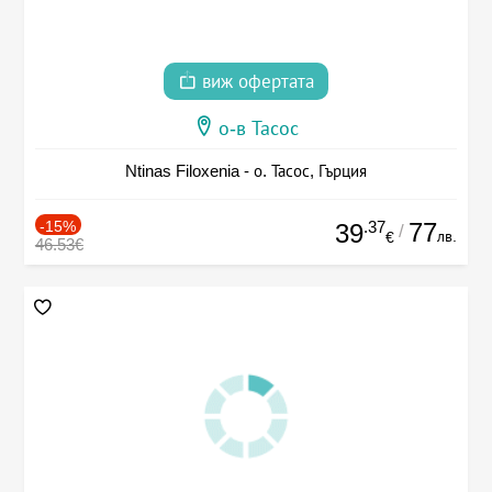
виж офертата
о-в Тасос
Ntinas Filoxenia - о. Тасос, Гърция
-15%
.37
77
39
/
лв.
€
46.53€