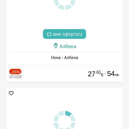
виж офертата
Албена
Нона - Албена
-25%
.61
54
27
/
лв.
€
37.02€