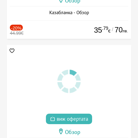
Обзор
Казабланка - Обзор
-20%
.79
70
35
/
лв.
€
44.99€
виж офертата
Обзор