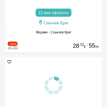
виж офертата
Слънчев Бряг
Жерави - Слънчев бряг
-20%
.12
55
28
/
лв.
€
35.28€