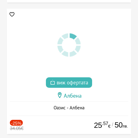
виж офертата
Албена
Оазис - Албена
-25%
.57
50
25
/
лв.
€
34.05€