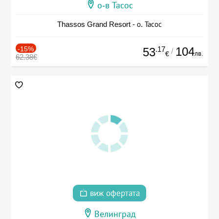
о-в Тасос
Thassos Grand Resort - о. Тасос
-15%
.17
104
53
/
лв.
€
62.38€
виж офертата
Велинград