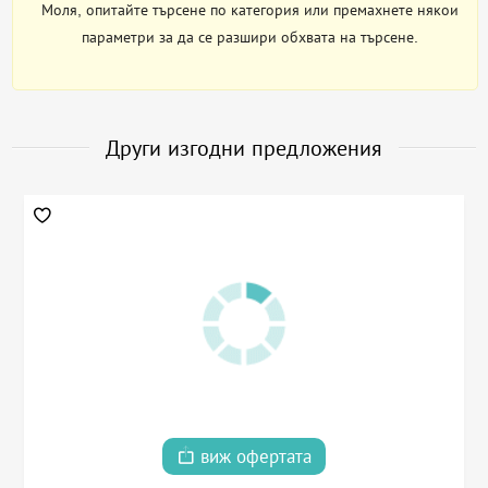
Моля, опитайте търсене по категория или премахнете някои
параметри за да се разшири обхвата на търсене.
Други изгодни предложения
виж офертата