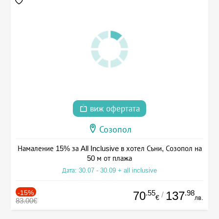
виж офертата
Созопол
Намаление 15% за All Inclusive в хотел Съни, Созопол на
50 м от плажа
Дата: 30.07 - 30.09 + all inclusive
-15%
.55
.98
70
137
/
€
лв.
83.00€