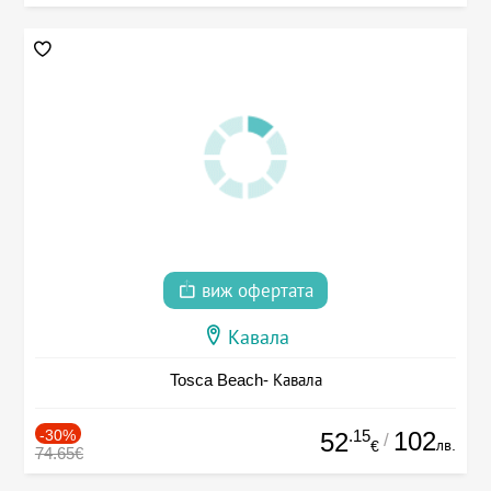
виж офертата
Кавала
Tosca Beach- Кавала
-30%
.15
102
52
/
лв.
€
74.65€