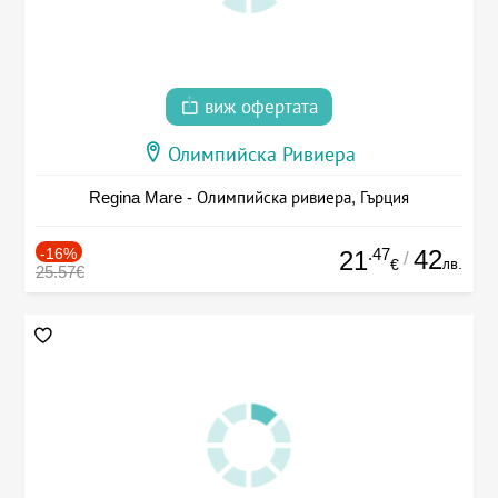
виж офертата
Олимпийска Ривиера
Regina Mare - Олимпийска ривиера, Гърция
-16%
.47
42
21
/
лв.
€
25.57€