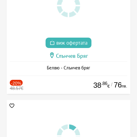
виж офертата
Слънчев Бряг
Белвю - Слънчев бряг
-20%
.86
76
38
/
лв.
€
48.57€