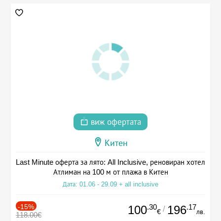
виж офертата
Китен
Last Minute оферта за лято: All Inclusive, реновиран хотел
Атлиман на 100 м от плажа в Китен
Дата: 01.06 - 29.09 + all inclusive
-15%
.30
.17
100
196
/
€
лв.
118.00€