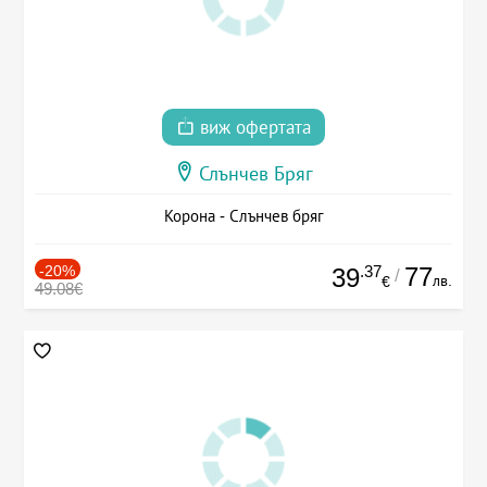
виж офертата
Слънчев Бряг
Корона - Слънчев бряг
-20%
.37
77
39
/
лв.
€
49.08€