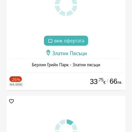
виж офертата
Златни Пясъци
Берлин Грийн Парк - Златни пясъци
-25%
.75
66
33
/
лв.
€
44.99€