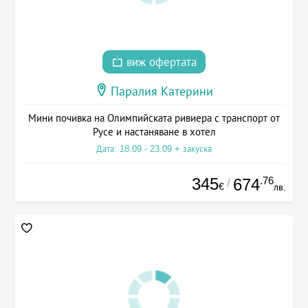
виж офертата
Паралия Катерини
Мини почивка на Олимпийската ривиера с транспорт от
Русе и настаняване в хотел
Дата: 18.09 - 23.09 + закуска
345
.76
674
/
€
лв.