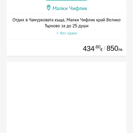
Малки Чифлик
Отдих в Чамурковата къща, Малки Чифлик край Велико
Търново за до 25 души
+ без храна
.60
850
434
/
лв.
€