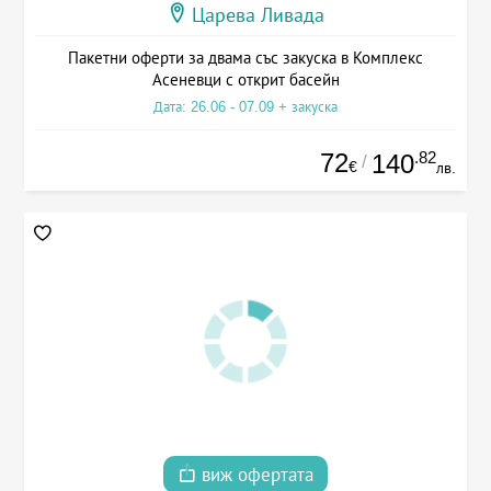
Царева Ливада
Пакетни оферти за двама със закуска в Комплекс
Асеневци с открит басейн
Дата: 26.06 - 07.09 + закуска
72
.82
140
/
€
лв.
виж офертата